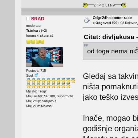
"""""Z I P O L I N A"""""
Odg: 24h scooter race
SRAD
«
Odgovori #29 :
08 Kolovoz,
moderator
Tržnica :
(
+2
)
Citat: divljakusa
forumski skuteraš
od toga nema niŠt
Postova: 715
Gledaj sa takv
Spol:
ništa pomaknuti
Mjesto: Trogir
jako teško izves
Moj Skuter: SP 180, Supermoto
MojSetup: SabijatoR
MojSpuh: Malossi
Inače, mogao bi
godišnje organi