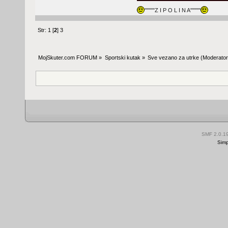
"""""Z I P O L I N A"""""
Str:
1
[
2
]
3
MojSkuter.com FORUM
»
Sportski kutak
»
Sve vezano za utrke
(Moderator
SMF 2.0.1
Simp