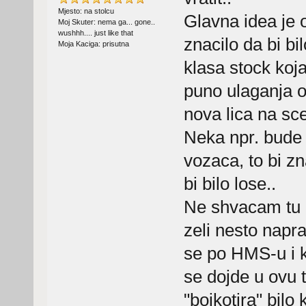
Mjesto: na stolcu
Glavna idea je o
Moj Skuter: nema ga... gone..
wushhh.... just like that
znacilo da bi bi
Moja Kaciga: prisutna
klasa stock koja
puno ulaganja os
nova lica na sce
Neka npr. bude 
vozaca, to bi zn
bi bilo lose..
Ne shvacam tu 
zeli nesto napra
se po HMS-u i k
se dojde u ovu 
"bojkotira" bilo