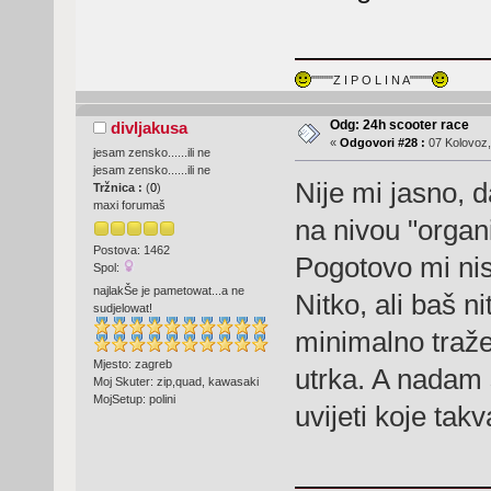
"""""Z I P O L I N A"""""
Odg: 24h scooter race
divljakusa
«
Odgovori #28 :
07 Kolovoz,
jesam zensko......ili ne
jesam zensko......ili ne
Nije mi jasno, da
Tržnica :
(
0
)
maxi forumaš
na nivou "orga
Postova: 1462
Pogotovo mi nisu
Spol:
najlakŠe je pametowat...a ne
Nitko, ali baš n
sudjelowat!
minimalno tražen
Mjesto: zagreb
utrka. A nadam 
Moj Skuter: zip,quad, kawasaki
MojSetup: polini
uvijeti koje tak