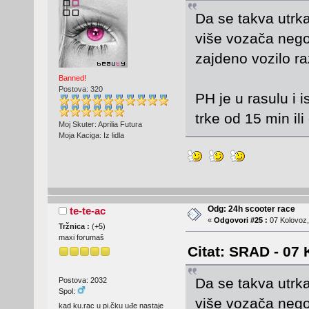
Da se takva utrka
više vozača nego
zajdeno vozilo raz
Banned!
Postova: 320
PH je u rasulu i 
trke od 15 min ili
Moj Skuter: Aprilia Futura
Moja Kaciga: Iz lidla
Odg: 24h scooter race
te-te-ac
«
Odgovori #25 :
07 Kolovoz,
Tržnica :
(
+5
)
maxi forumaš
Citat: SRAD - 07 
Da se takva utrka
Postova: 2032
Spol:
više vozača nego
kad ku.rac u pi.čku uđe nastaje