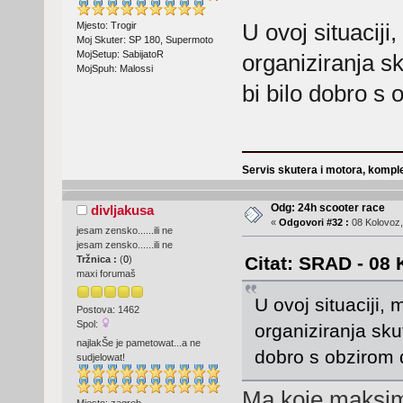
U ovoj situacij
Mjesto: Trogir
Moj Skuter: SP 180, Supermoto
MojSetup: SabijatoR
organiziranja sk
MojSpuh: Malossi
bi bilo dobro s 
Servis skutera i motora, komple
Odg: 24h scooter race
divljakusa
«
Odgovori #32 :
08 Kolovoz,
jesam zensko......ili ne
jesam zensko......ili ne
Citat: SRAD - 08 
Tržnica :
(
0
)
maxi forumaš
U ovoj situaciji,
Postova: 1462
Spol:
organiziranja sku
najlakŠe je pametowat...a ne
dobro s obzirom 
sudjelowat!
Ma koje maksima