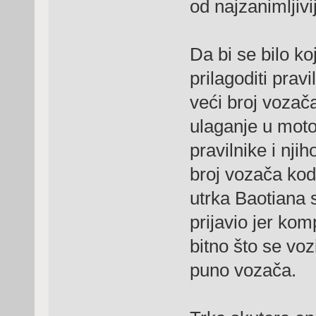
od najzanimljivi
Da bi se bilo ko
prilagoditi pravi
veći broj vozač
ulaganje u moto
pravilnike i nj
broj vozača kod 
utrka Baotiana s
prijavio jer komp
bitno što se vo
puno vozača.