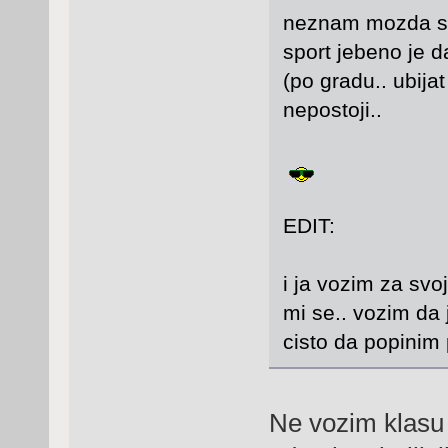
neznam mozda sa
sport jebeno je d
(po gradu.. ubijat
nepostoji..
EDIT:
i ja vozim za svo
mi se.. vozim da 
cisto da popinim
Ne vozim klasu 