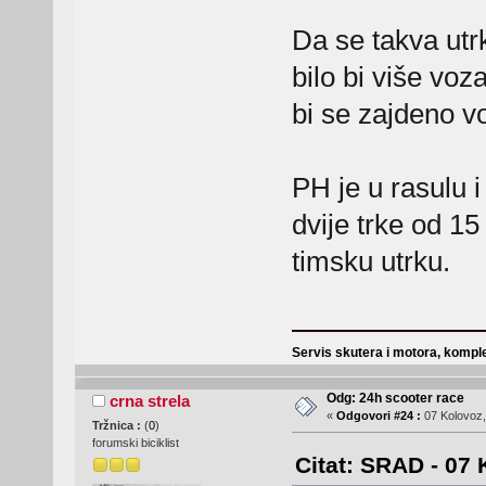
Da se takva utr
bilo bi više vo
bi se zajdeno vo
PH je u rasulu i
dvije trke od 15 
timsku utrku.
Servis skutera i motora, komple
Odg: 24h scooter race
crna strela
«
Odgovori #24 :
07 Kolovoz,
Tržnica :
(
0
)
forumski biciklist
Citat: SRAD - 07 