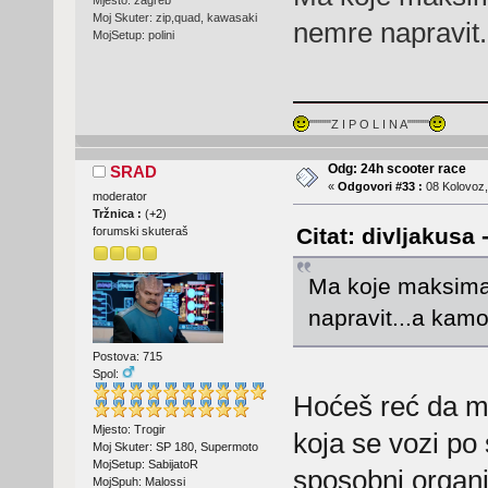
Mjesto: zagreb
Moj Skuter: zip,quad, kawasaki
nemre napravit..
MojSetup: polini
"""""Z I P O L I N A"""""
Odg: 24h scooter race
SRAD
«
Odgovori #33 :
08 Kolovoz,
moderator
Tržnica :
(
+2
)
Citat: divljakusa
forumski skuteraš
Ma koje maksimal
napravit...a kamol
Postova: 715
Spol:
Hoćeš reć da mi 
Mjesto: Trogir
koja se vozi po
Moj Skuter: SP 180, Supermoto
MojSetup: SabijatoR
sposobni organi
MojSpuh: Malossi