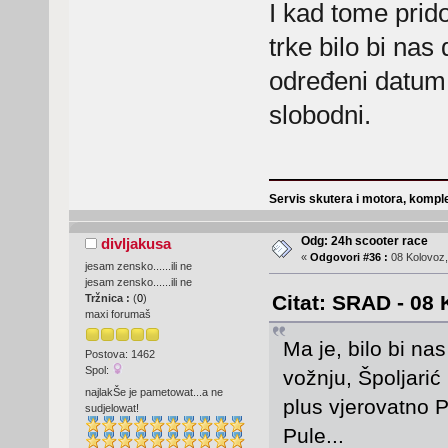
I kad tome prido
trke bilo bi nas
određeni datum 
slobodni.
Servis skutera i motora, komple
Odg: 24h scooter race
divljakusa
«
Odgovori #36 :
08 Kolovoz,
jesam zensko......ili ne
jesam zensko......ili ne
Citat: SRAD - 08 
Tržnica :
(
0
)
maxi forumaš
Ma je, bilo bi na
Postova: 1462
Spol:
vožnju, Špoljarić 
najlakŠe je pametowat...a ne
plus vjerovatno P
sudjelowat!
Pule...