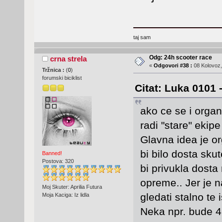
taj sam
Odg: 24h scooter race
crna strela
«
Odgovori #38 :
08 Kolovoz,
Tržnica :
(
0
)
forumski biciklist
Citat: Luka 0101 
ako ce se i organ
radi "stare" ekipe
Glavna idea je or
bi bilo dosta skut
Banned!
Postova: 320
bi privukla dosta
opreme.. Jer je n
Moj Skuter: Aprilia Futura
gledati stalno te i
Moja Kaciga: Iz lidla
Neka npr. bude 4 