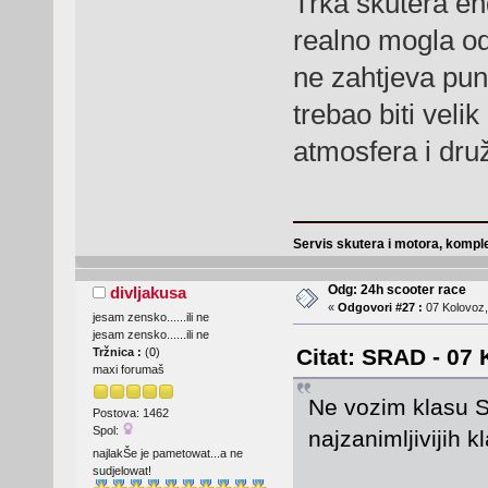
Trka skutera en
realno mogla odr
ne zahtjeva pun
trebao biti veli
atmosfera i dru
Servis skutera i motora, komple
Odg: 24h scooter race
divljakusa
«
Odgovori #27 :
07 Kolovoz,
jesam zensko......ili ne
jesam zensko......ili ne
Citat: SRAD - 07 
Tržnica :
(
0
)
maxi forumaš
Ne vozim klasu SM
Postova: 1462
Spol:
najzanimljivijih k
najlakŠe je pametowat...a ne
sudjelowat!