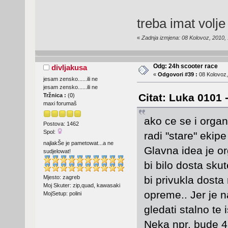
treba imat volje
«
Zadnja izmjena: 08 Kolovoz, 2010, 
Odg: 24h scooter race
divljakusa
«
Odgovori #39 :
08 Kolovoz,
jesam zensko......ili ne
jesam zensko......ili ne
Citat: Luka 0101 
Tržnica :
(
0
)
maxi forumaš
ako ce se i organ
Postova: 1462
Spol:
radi "stare" ekipe
najlakŠe je pametowat...a ne
Glavna idea je or
sudjelowat!
bi bilo dosta skut
Mjesto: zagreb
bi privukla dosta
Moj Skuter: zip,quad, kawasaki
opreme.. Jer je n
MojSetup: polini
gledati stalno te i
Neka npr. bude 4 