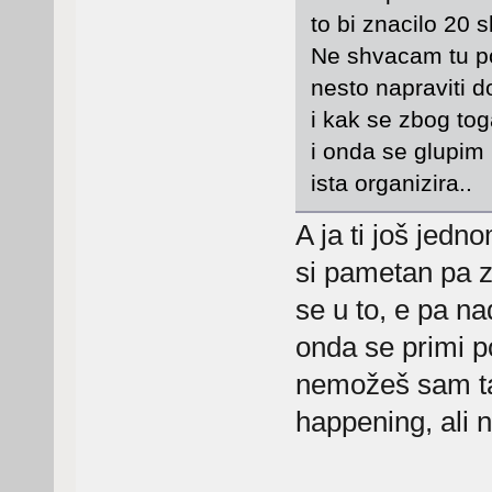
to bi znacilo 20 s
Ne shvacam tu po
nesto napraviti 
i kak se zbog to
i onda se glupim 
ista organizira..
A ja ti još jedn
si pametan pa zn
se u to, e pa na
onda se primi po
nemožeš sam ta
happening, ali ne