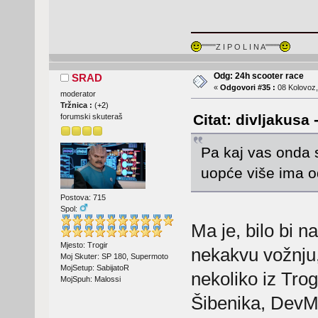
"""""Z I P O L I N A"""""
Odg: 24h scooter race
SRAD
«
Odgovori #35 :
08 Kolovoz,
moderator
Tržnica :
(
+2
)
Citat: divljakusa
forumski skuteraš
Pa kaj vas onda s
uopće više ima od
Postova: 715
Spol:
Ma je, bilo bi n
Mjesto: Trogir
nekakvu vožnju, 
Moj Skuter: SP 180, Supermoto
MojSetup: SabijatoR
nekoliko iz Trog
MojSpuh: Malossi
Šibenika, DevMi