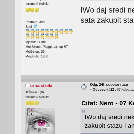
forumski biciklist
IWo daj sredi ne
sata zakupit st
Postova: 398
Spol:
Mjesto: Fiume
Moj Skuter: Piaggio zip sp BT
MojSetup: S6r
MojSpuh: r1200
Odg: 24h scooter race
crna strela
«
Odgovori #22 :
07 Kolovoz,
Tržnica :
(
0
)
forumski biciklist
Citat: Nero - 07 
IWo daj sredi nek
zakupit stazu i 