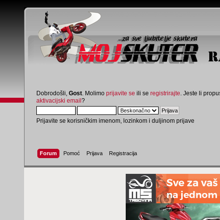
Dobrodošli,
Gost
. Molimo
prijavite se
ili se
registrirajte
. Jeste li propus
aktivacijski email
?
Prijavite se korisničkim imenom, lozinkom i duljinom prijave
Forum
Pomoć
Prijava
Registracija