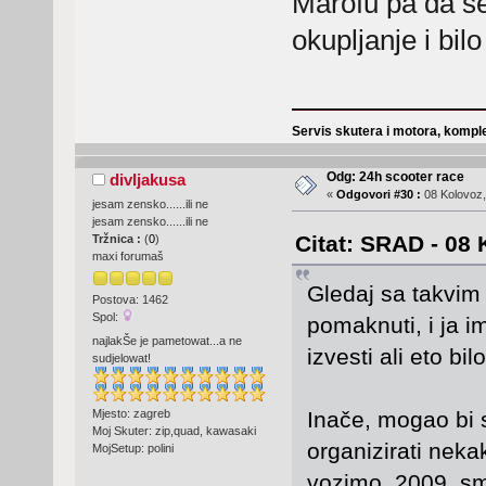
Marofu pa da se
okupljanje i bil
Servis skutera i motora, komple
Odg: 24h scooter race
divljakusa
«
Odgovori #30 :
08 Kolovoz,
jesam zensko......ili ne
jesam zensko......ili ne
Citat: SRAD - 08 
Tržnica :
(
0
)
maxi forumaš
Gledaj sa takvim
Postova: 1462
Spol:
pomaknuti, i ja i
najlakŠe je pametowat...a ne
izvesti ali eto bi
sudjelowat!
Mjesto: zagreb
Inače, mogao bi 
Moj Skuter: zip,quad, kawasaki
organizirati nek
MojSetup: polini
vozimo, 2009. smo