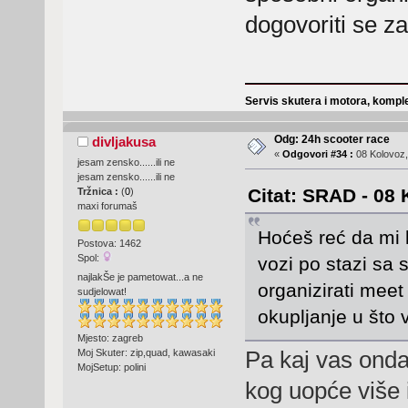
dogovoriti se z
Servis skutera i motora, komple
Odg: 24h scooter race
divljakusa
«
Odgovori #34 :
08 Kolovoz,
jesam zensko......ili ne
jesam zensko......ili ne
Citat: SRAD - 08 
Tržnica :
(
0
)
maxi forumaš
Hoćeš reć da mi k
Postova: 1462
Spol:
vozi po stazi sa
najlakŠe je pametowat...a ne
organizirati meet
sudjelowat!
okupljanje u što
Mjesto: zagreb
Pa kaj vas onda 
Moj Skuter: zip,quad, kawasaki
MojSetup: polini
kog uopće više i