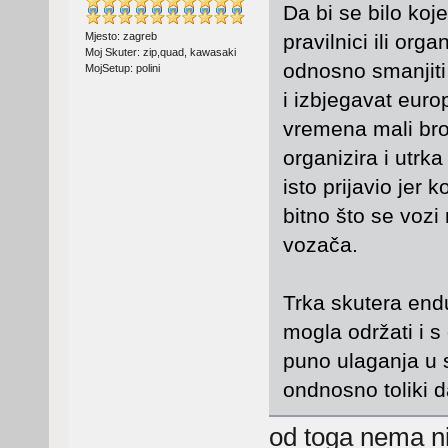
Da bi se bilo koje
Mjesto: zagreb
pravilnici ili org
Moj Skuter: zip,quad, kawasaki
odnosno smanjiti
MojSetup: polini
i izbjegavat euro
vremena mali bro
organizira i utrk
isto prijavio jer k
bitno što se voz
vozača.
Trka skutera end
mogla održati i s
puno ulaganja u s
ondnosno toliki 
od toga nema niŠ