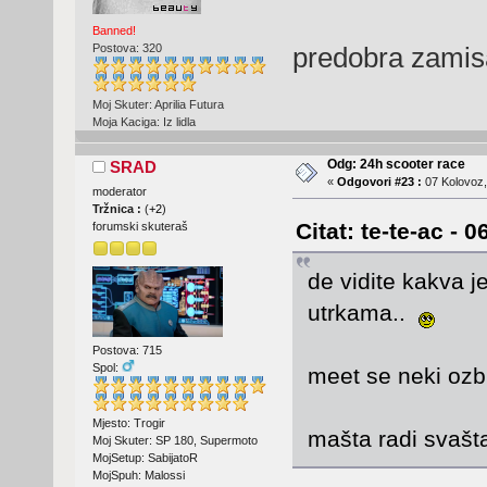
Banned!
predobra zamis
Postova: 320
Moj Skuter: Aprilia Futura
Moja Kaciga: Iz lidla
Odg: 24h scooter race
SRAD
«
Odgovori #23 :
07 Kolovoz,
moderator
Tržnica :
(
+2
)
Citat: te-te-ac - 
forumski skuteraš
de vidite kakva j
utrkama..
Postova: 715
Spol:
meet se neki ozbi
Mjesto: Trogir
mašta radi svaš
Moj Skuter: SP 180, Supermoto
MojSetup: SabijatoR
MojSpuh: Malossi