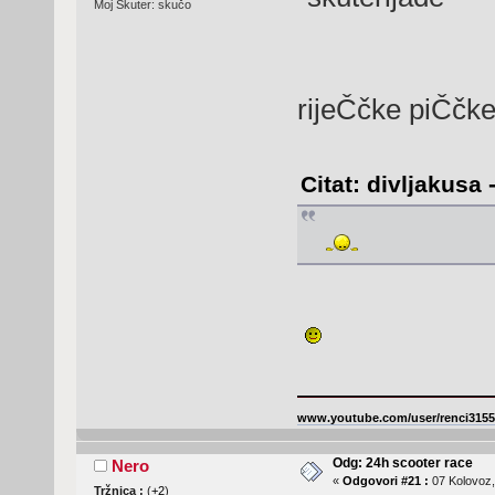
Moj Skuter: skučo
rijeČčke piČč
Citat: divljakusa
www.youtube.com/user/renci3155
Odg: 24h scooter race
Nero
«
Odgovori #21 :
07 Kolovoz,
Tržnica :
(
+2
)