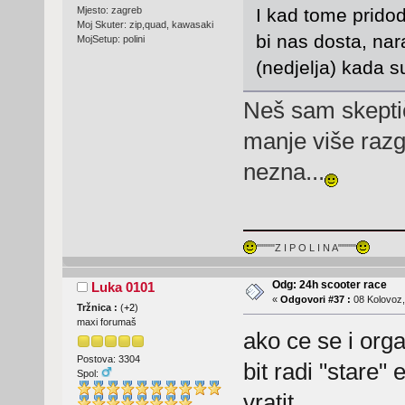
Mjesto: zagreb
I kad tome pridoda
Moj Skuter: zip,quad, kawasaki
bi nas dosta, na
MojSetup: polini
(nedjelja) kada s
Neš sam skeptič
manje više razgo
nezna...
"""""Z I P O L I N A"""""
Odg: 24h scooter race
Luka 0101
«
Odgovori #37 :
08 Kolovoz,
Tržnica :
(
+2
)
maxi forumaš
ako ce se i org
Postova: 3304
bit radi "stare"
Spol:
vratit..