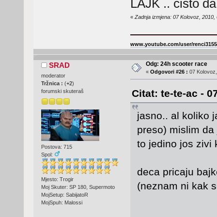
LAJK .. cisto d
«
Zadnja izmjena: 07 Kolovoz, 2010, 
www.youtube.com/user/renci3155
Odg: 24h scooter race
SRAD
«
Odgovori #26 :
07 Kolovoz,
moderator
Tržnica :
(
+2
)
Citat: te-te-ac - 
forumski skuteraš
jasno.. al koliko 
preso) mislim da 
to jedino jos zivi 
Postova: 715
Spol:
deca pricaju baj
Mjesto: Trogir
(neznam ni kak se
Moj Skuter: SP 180, Supermoto
MojSetup: SabijatoR
MojSpuh: Malossi