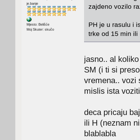
je.banje
zajdeno vozilo raz
PH je u rasulu i 
Mjesto: Belišće
Moj Skuter: skučo
trke od 15 min ili
jasno.. al kolik
SM (i ti si pres
vremena.. vozi s
mislis ista voziti
deca pricaju ba
ili H (neznam ni
blablabla