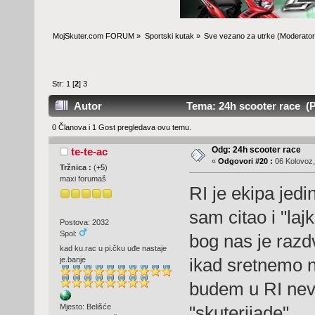
MojSkuter.com FORUM
»
Sportski kutak
»
Sve vezano za utrke
(Moderator
Str:
1
[
2
]
3
Autor
Tema: 24h scooter race (P
0 Članova i 1 Gost pregledava ovu temu.
Odg: 24h scooter race
te-te-ac
«
Odgovori #20 :
06 Kolovoz,
Tržnica :
(
+5
)
maxi forumaš
RI je ekipa jed
sam citao i "laj
Postova: 2032
Spol:
bog nas je razd
kad ku.rac u pi.čku uđe nastaje
ikad sretnemo n
je.banje
budem u RI nev
"skuterijade"
Mjesto: Belišće