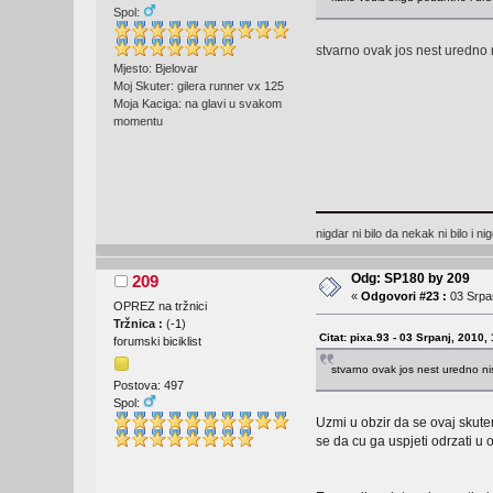
Spol:
stvarno ovak jos nest uredno 
Mjesto: Bjelovar
Moj Skuter: gilera runner vx 125
Moja Kaciga: na glavi u svakom
momentu
nigdar ni bilo da nekak ni bilo i n
Odg: SP180 by 209
209
«
Odgovori #23 :
03 Srpan
OPREZ na tržnici
Tržnica :
(
-1
)
Citat: pixa.93 - 03 Srpanj, 2010,
forumski biciklist
stvarno ovak jos nest uredno ni
Postova: 497
Spol:
Uzmi u obzir da se ovaj skuter
se da cu ga uspjeti odrzati u o