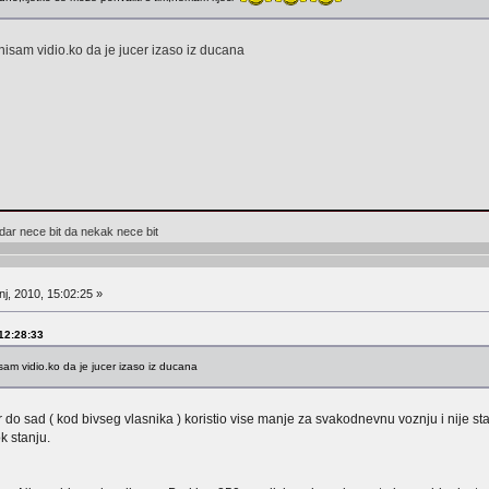
nisam vidio.ko da je jucer izaso iz ducana
igdar nece bit da nekak nece bit
j, 2010, 15:02:25 »
 12:28:33
sam vidio.ko da je jucer izaso iz ducana
 do sad ( kod bivseg vlasnika ) koristio vise manje za svakodnevnu voznju i nije sta
k stanju.