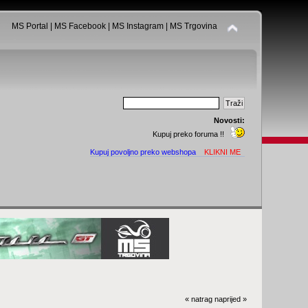
MS Portal
|
MS Facebook
|
MS Instagram
|
MS Trgovina
Novosti:
Kupuj preko foruma !!
Kupuj povoljno preko webshopa
KLIKNI ME
« natrag
naprijed »