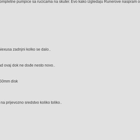
ompletne pumpice sa rucicama na skuter. Evo kako izgledaju Runerove naspram 
 Nexusa zadnjni kolko se dalo..
sad ovaj dok ne dođe nesto novo..
250mm disk
i na prijevozno sredstvo koliko toliko..