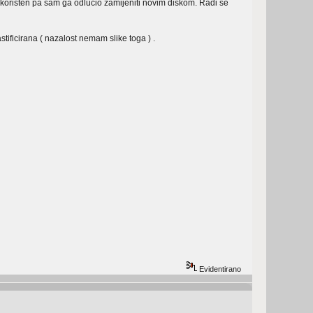
koristen pa sam ga odlucio zamijeniti novim diskom. Radi se
stificirana ( nazalost nemam slike toga ) .
Evidentirano