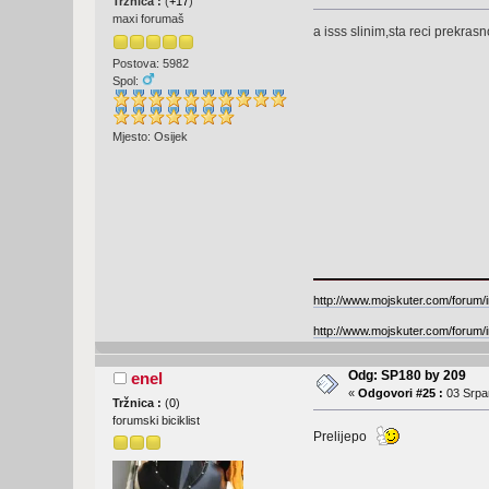
Tržnica :
(
+17
)
maxi forumaš
a isss slinim,sta reci prekras
Postova: 5982
Spol:
Mjesto: Osijek
http://www.mojskuter.com/forum/i
http://www.mojskuter.com/forum/i
Odg: SP180 by 209
enel
«
Odgovori #25 :
03 Srpan
Tržnica :
(
0
)
forumski biciklist
Prelijepo