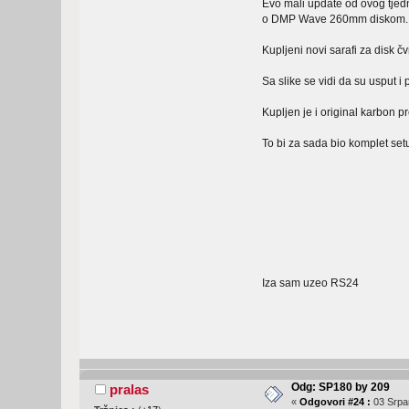
Evo mali update od ovog tjed
o DMP Wave 260mm diskom.
Kupljeni novi sarafi za disk čv
Sa slike se vidi da su usput i 
Kupljen je i original karbon p
To bi za sada bio komplet setu
Iza sam uzeo RS24
Odg: SP180 by 209
pralas
«
Odgovori #24 :
03 Srpan