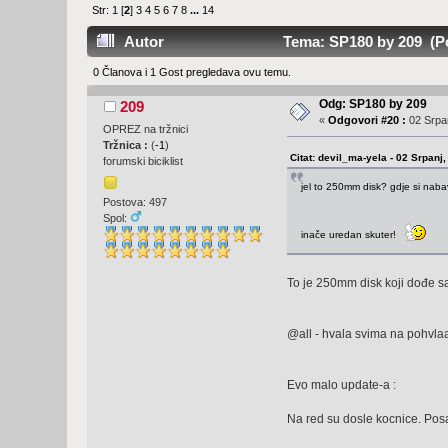
Str:
1
[
2
]
3
4
5
6
7
8
...
14
Autor
Tema: SP180 by 209 (Po
0 Članova i 1 Gost pregledava ovu temu.
Odg: SP180 by 209
209
«
Odgovori #20 :
02 Srpan
OPREZ na tržnici
Tržnica :
(
-1
)
Citat: devil_ma-yela - 02 Srpanj
forumski biciklist
jel to 250mm disk? gdje si naba
Postova: 497
Spol:
inače uredan skuter!
To je 250mm disk koji dođe sa 
@all - hvala svima na pohvlaam
Evo malo update-a :
Na red su dosle kocnice. Po