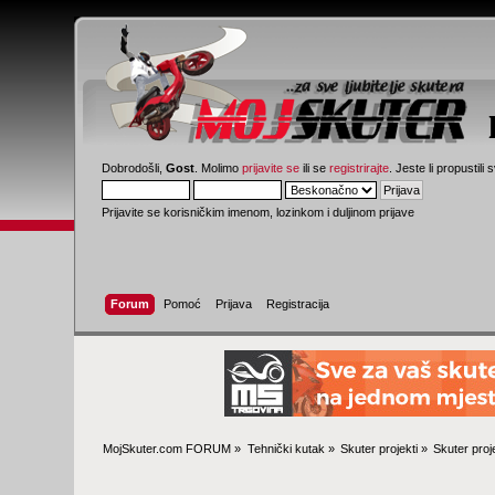
Dobrodošli,
Gost
. Molimo
prijavite se
ili se
registrirajte
. Jeste li propustili 
Prijavite se korisničkim imenom, lozinkom i duljinom prijave
Forum
Pomoć
Prijava
Registracija
MojSkuter.com FORUM
»
Tehnički kutak
»
Skuter projekti
»
Skuter proj