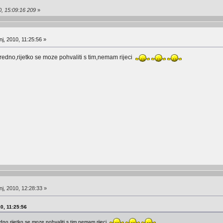
0, 15:09:16 209
»
j, 2010, 11:25:56 »
redno,rijetko se moze pohvaliti s tim,nemam rijeci
j, 2010, 12:28:33 »
10, 11:25:56
dno,rijetko se moze pohvaliti s tim,nemam rijeci