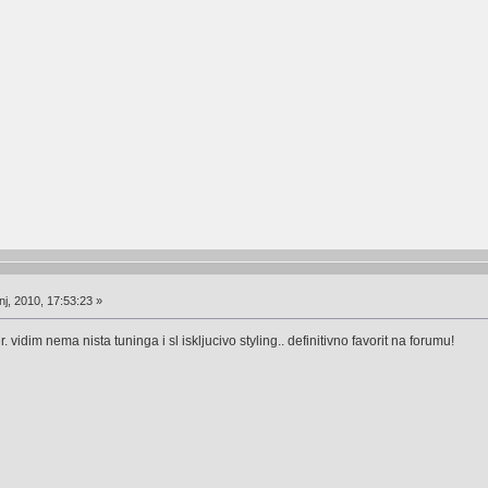
j, 2010, 17:53:23 »
er. vidim nema nista tuninga i sl iskljucivo styling.. definitivno favorit na forumu!