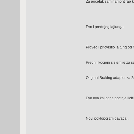
Za pocetak sam namontirao k
Evo i prednjeg lajtunga..
Proveo i pricvrstio lajtung od
Prednji kocioni sistem je za 
Original Braking adapter za 
Evo ova kaljotina pocinje licit
Novi poklopci zmigavaca ..