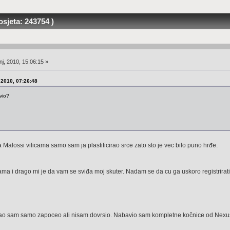
sjeta: 243754 )
j, 2010, 15:06:15 »
, 2010, 07:26:48
vio?
Malossi vilicama samo sam ja plastificirao srce zato sto je vec bilo puno hrđe.
a i drago mi je da vam se sviđa moj skuter. Nadam se da cu ga uskoro registrirati i s
sao sam samo zapoceo ali nisam dovrsio. Nabavio sam kompletne kočnice od Nexu