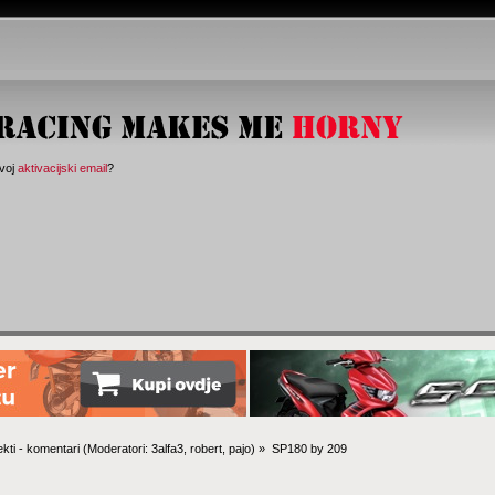
svoj
aktivacijski email
?
ekti - komentari
(Moderatori:
3alfa3
,
robert
,
pajo
) »
SP180 by 209