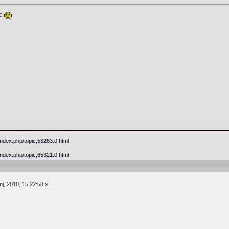
no
ndex.php/topic,53263.0.html
ndex.php/topic,65321.0.html
j, 2010, 15:22:58 »