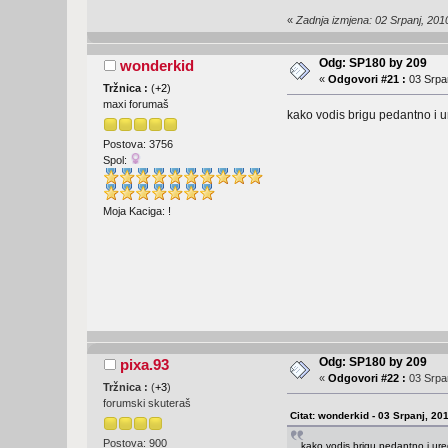
«
Zadnja izmjena: 02 Srpanj, 201
Odg: SP180 by 209
wonderkid
«
Odgovori #21 :
03 Srpan
Tržnica :
(
+2
)
maxi forumaš
kako vodis brigu pedantno i u
Postova: 3756
Spol:
Moja Kaciga: !
Odg: SP180 by 209
pixa.93
«
Odgovori #22 :
03 Srpan
Tržnica :
(
+3
)
forumski skuteraš
Citat: wonderkid - 03 Srpanj, 20
Postova: 900
kako vodis brigu pedantno i ure