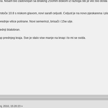
na. Nisam bio zadovoljan sa Braking 250mm diskom iz razloga sto je vec bio dosta 
rstoče 10.8 s niskom glavom, novi sarafi celjusti. Celjust je na novo pjeskarena i pla
prednje vilice polirane. Novi semerinzi, brisači i 15w ulje.
rednji blatobran.
p prednjeg kraja. Sve je stalo vise manje na knap i to mi se sviđa.
j, 2010, 15:20:23 »