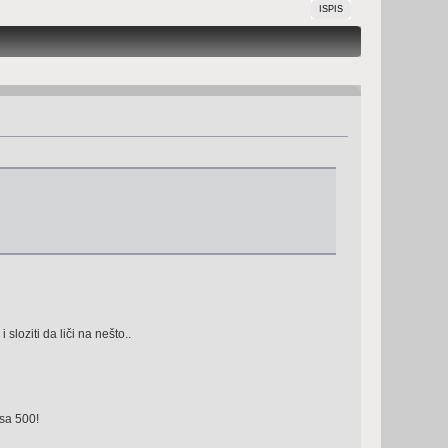
ISPIS
loziti da liči na nešto..
sa 500!