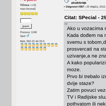
atraktivnije
Tržnica :
(
+2
)
«
Odgovori #367 :
26 Veljača, 2010,
maxi forumaš
Citat: SPecial - 2
Ako u vozacima n
Postova: 1248
Kada dođem na nek
Spol:
svemu s tobom,dj
Mob: 092-22-44-33-5
prosvercati na st
uzivanje,a ne zn
A kako popularizi
moze.
Prvo bi trebalo i
dvije staze?
Zatim povuci veze
TV i Radijske sl
pothvatom ili nek