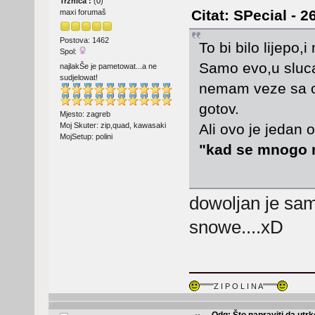
Tržnica :
(
0
)
Citat: SPecial - 2
maxi forumaš
Postova: 1462
To bi bilo lijepo
Spol:
Samo evo,u sluca
najlakŠe je pametowat...a ne
sudjelowat!
nemam veze sa org
gotov.
Mjesto: zagreb
Moj Skuter: zip,quad, kawasaki
Ali ovo je jedan
MojSetup: polini
"kad se mnogo malih 
dowoljan je sam
snowe....xD
"""""Z I P O L I N A"""""