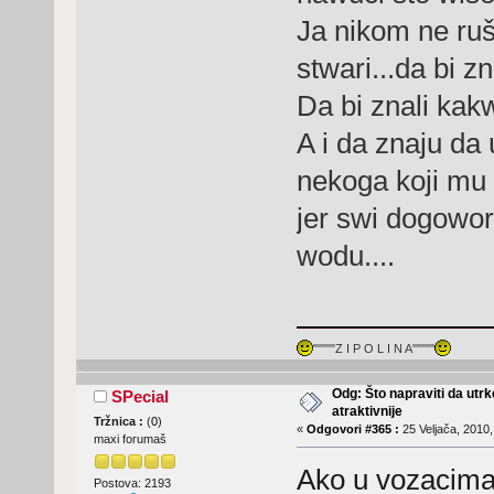
Ja nikom ne ru
stwari...da bi zn
Da bi znali kakwi
A i da znaju da
nekoga koji mu 
jer swi dogowor
wodu....
"""""Z I P O L I N A"""""
Odg: Što napraviti da utr
SPecial
atraktivnije
Tržnica :
(
0
)
«
Odgovori #365 :
25 Veljača, 2010,
maxi forumaš
Ako u vozacima
Postova: 2193