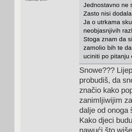
Jednostavno ne sh
Zasto nisi dodala
Ja o utrkama skut
neobjasnjivih raz
Stoga znam da si
zamolio bih te da
uciniti po pitanj
Snowe??? Lijepo 
probudiš, da sn
značio kako popu
zanimljiwijim za
dalje od onoga š
Kako djeci buduć
nawući što wiše 