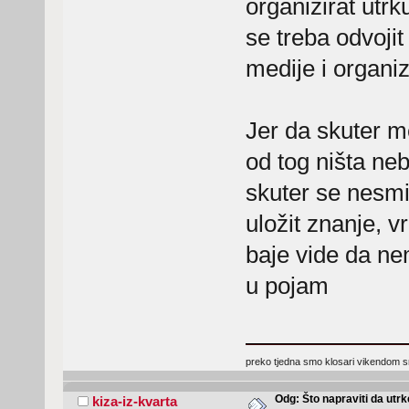
organizirat utr
se treba odvoji
medije i organi
Jer da skuter m
od tog ništa neb
skuter se nesmij
uložit znanje, v
baje vide da ne
u pojam
preko tjedna smo klosari vikendom 
Odg: Što napraviti da utr
kiza-iz-kvarta