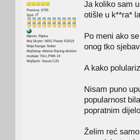
Ja koliko sam u
Postova: 6795
otišle u k**ra* 
Spol:
Po meni ako se 
Mjesto: Rijeka
Moj Skuter: NRG Power R2019
onog tko sjebav
Moja Kaciga: Nolan
MojSetup: Athena Racing division
modular 70cc,PWK 24
MojSpuh: Yasuni C20
A kako polulariz
Nisam puno upuć
popularnost bila
popratnim dijel
Želim reć samo,