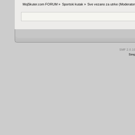
MojSkuter.com FORUM
»
Sportski kutak
»
Sve vezano za utrke
(Moderator
SMF 2.0.1
Simp