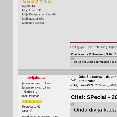
Mjesto: RI
Moj Skuter: SP
Moja Kaciga: suomi vandal
MojSetup: biturbo
MojSpuh: original
Citat @Igor "jeb.. tebe i tvoju logi
Citat: ivanm - 19 Prosinac, 2010, 18
tko se nije vozio bez vozačke nek p
Odg: Što napraviti da utr
divljakusa
atraktivnije
jesam zensko......ili ne
«
Odgovori #369 :
26 Veljača, 2010,
jesam zensko......ili ne
Tržnica :
(
0
)
Citat: SPecial - 2
maxi forumaš
Postova: 1462
Onda divlja kad
Spol:
najlakŠe je pametowat...a ne