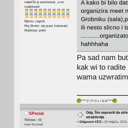
A kako bi bilo da
najlakŠe je pametowat...a ne
sudjelowat!
organizira meet
Grobniku (sala),p
Mjesto: zagreb
Moj Skuter: zip,quad, kawasaki
ili nesto slicno 
MojSetup: polini
...........organi
hahhhaha
Pa sad nam bute
kak wi to radit
wama uzwratimo
"""""Z I P O L I N A"""""
Odg: Što napraviti da utr
SPecial
atraktivnije
Tržnica :
(
0
)
«
Odgovori #372 :
26 Veljača, 2010,
maxi forumaš