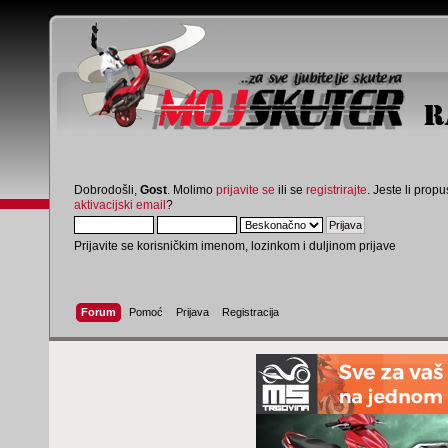
Dobrodošli,
Gost
. Molimo
prijavite se
ili se
registrirajte
. Jeste li propus
aktivacijski email
?
Prijavite se korisničkim imenom, lozinkom i duljinom prijave
Forum
Pomoć
Prijava
Registracija