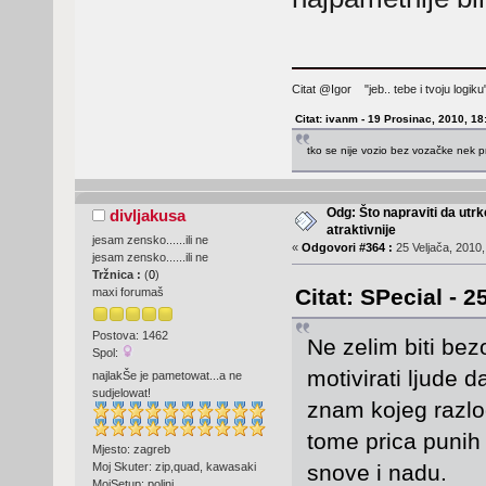
Citat @Igor "jeb.. tebe i tvoju logi
Citat: ivanm - 19 Prosinac, 2010, 18
tko se nije vozio bez vozačke nek p
Odg: Što napraviti da utr
divljakusa
atraktivnije
jesam zensko......ili ne
«
Odgovori #364 :
25 Veljača, 2010,
jesam zensko......ili ne
Tržnica :
(
0
)
Citat: SPecial - 2
maxi forumaš
Postova: 1462
Ne zelim biti be
Spol:
motivirati ljude 
najlakŠe je pametowat...a ne
sudjelowat!
znam kojeg razlog
tome prica punih 
Mjesto: zagreb
Moj Skuter: zip,quad, kawasaki
snove i nadu.
MojSetup: polini