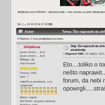
MojSkuter.com FORUM
»
Sportski kutak
»
Sve vezano za utrke
(Moderator
Str:
1
...
13
14
15
16
17
18
[
19
]
Autor
Tema: Što napraviti da utr
0 Članova i 1 Gost pregledava ovu temu.
Odg: Što napraviti da utr
divljakusa
atraktivnije
jesam zensko......ili ne
«
Odgovori #360 :
25 Veljača, 2010,
jesam zensko......ili ne
Tržnica :
(
0
)
Eto....toliko o
maxi forumaš
nešto naprawit..
Postova: 1462
Spol:
forum, da nebi n
najlakŠe je pametowat...a ne
sudjelowat!
opowrgli.....stra
Mjesto: zagreb
Moj Skuter: zip,quad, kawasaki
MojSetup: polini