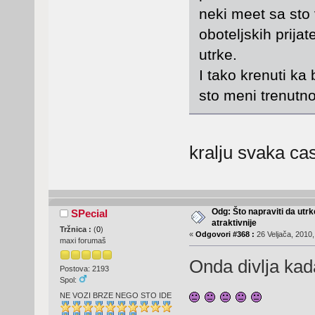
neki meet sa sto 
oboteljskih prij
utrke.
I tako krenuti ka
sto meni trenutn
kralju svaka ca
Odg: Što napraviti da utr
SPecial
atraktivnije
Tržnica :
(
0
)
«
Odgovori #368 :
26 Veljača, 2010,
maxi forumaš
Onda divlja ka
Postova: 2193
Spol:
NE VOZI BRZE NEGO STO IDE