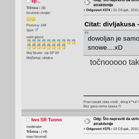
Odg: Što napraviti da utr
sp...
atraktivnije
Tržnica :
(
0
)
«
Odgovori #374 :
01 Ožujak, 2010,
forumski skejter
Citat: divljakusa 
Postova: 248
Spol:
dowoljan je samo
sami gasss
snowe....xD
Moj Skuter: zip SP 00'
MojSetup: ubojica
točnooooo tak..
Pravi savjet zlata vredi , drkaj k**ra* 
Bez gasa nema spasa !!!
Odg: Što napraviti da utr
Iwo SR Tuono
atraktivnije
moderator
«
Odgovori #375 :
03 Ožujak, 2010,
Tržnica :
(
+9
)
maxi forumaš