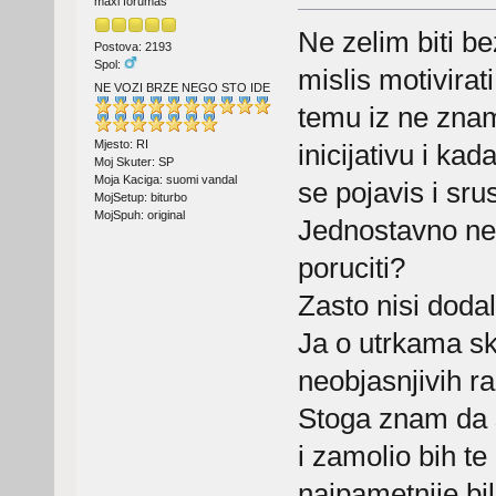
maxi forumaš
Ne zelim biti 
Postova: 2193
Spol:
mislis motivira
NE VOZI BRZE NEGO STO IDE
temu iz ne znam
Mjesto: RI
inicijativu i ka
Moj Skuter: SP
Moja Kaciga: suomi vandal
se pojavis i sru
MojSetup: biturbo
MojSpuh: original
Jednostavno ne s
poruciti?
Zasto nisi doda
Ja o utrkama sk
neobjasnjivih ra
Stoga znam da s
i zamolio bih te
najpametnije bil