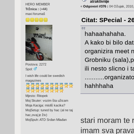
atraktivnije
HERO MEMBER
«
Odgovori #376 :
04 Ožujak, 2010,
Tržnica :
(
+44
)
maxi forumaš
Citat: SPecial - 2
hahaahahaha.
A kako bi bilo da
organizira meet
Grobniku (sala),p
Postova: 2272
ili nesto slicno 
Spol:
...........organi
I wish life could be swedish
magazines
hahhhaha
Mjesto: Ritopek
Moj Skuter: vozim šta užicam
Moja Kaciga: misliš kacika?
MojSetup: tuned by hac (al ne taj
hac,ovaj je živ)
stari moram te 
MojSpuh: ATD Srđan Mlađan
imam sva prava 