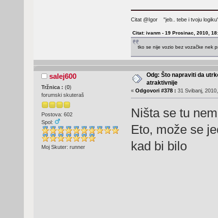
Citat @Igor "jeb.. tebe i tvoju logi
Citat: ivanm - 19 Prosinac, 2010, 18
tko se nije vozio bez vozačke nek p
Odg: Što napraviti da utr
salej600
atraktivnije
Tržnica :
(
0
)
«
Odgovori #378 :
31 Svibanj, 2010,
forumski skuteraš
Ništa se tu nem
Postova: 602
Spol:
Eto, može se jed
kad bi bilo
Moj Skuter: runner