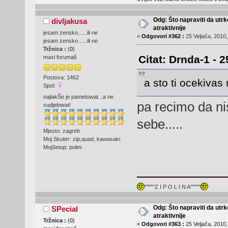
Odg: Što napraviti da utr
divljakusa
atraktivnije
jesam zensko......ili ne
«
Odgovori #362 :
25 Veljača, 2010,
jesam zensko......ili ne
Tržnica :
(
0
)
Citat: Drnda-1 - 2
maxi forumaš
Postova: 1462
a sto ti ocekivas 
Spol:
najlakŠe je pametowat...a ne
pa recimo da ni
sudjelowat!
sebe.....
Mjesto: zagreb
Moj Skuter: zip,quad, kawasaki
MojSetup: polini
"""""Z I P O L I N A"""""
Odg: Što napraviti da utr
SPecial
atraktivnije
Tržnica :
(
0
)
«
Odgovori #363 :
25 Veljača, 2010,