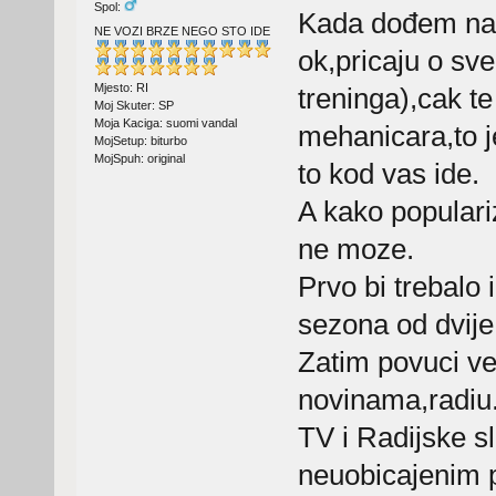
Spol:
Kada dođem na n
NE VOZI BRZE NEGO STO IDE
ok,pricaju o sv
Mjesto: RI
treninga),cak te
Moj Skuter: SP
Moja Kaciga: suomi vandal
mehanicara,to j
MojSetup: biturbo
MojSpuh: original
to kod vas ide.
A kako populariz
ne moze.
Prvo bi trebalo 
sezona od dvije
Zatim povuci v
novinama,radiu....
TV i Radijske s
neuobicajenim p