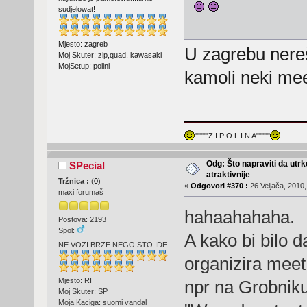
sudjelowat!
Mjesto: zagreb
U zagrebu nereš
Moj Skuter: zip,quad, kawasaki
MojSetup: polini
kamoli neki meet
"""""Z I P O L I N A"""""
Odg: Što napraviti da utr
SPecial
atraktivnije
Tržnica :
(
0
)
«
Odgovori #370 :
26 Veljača, 2010,
maxi forumaš
hahaahahaha.
Postova: 2193
Spol:
A kako bi bilo 
NE VOZI BRZE NEGO STO IDE
organizira mee
Mjesto: RI
npr na Grobniku
Moj Skuter: SP
Moja Kaciga: suomi vandal