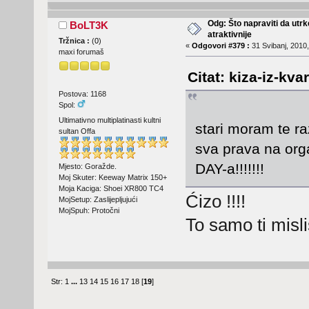
Odg: Što napraviti da utr
BoLT3K
atraktivnije
Tržnica :
(
0
)
«
Odgovori #379 :
31 Svibanj, 2010,
maxi forumaš
Citat: kiza-iz-kva
Postova: 1168
Spol:
Ultimativno multiplatinasti kultni
stari moram te ra
sultan Offa
sva prava na or
DAY-a!!!!!!!
Mjesto: Goražde.
Moj Skuter: Keeway Matrix 150+
Moja Kaciga: Shoei XR800 TC4
Ćizo !!!!
MojSetup: Zaslijepljujući
MojSpuh: Protočni
To samo ti mis
Str:
1
...
13
14
15
16
17
18
[
19
]