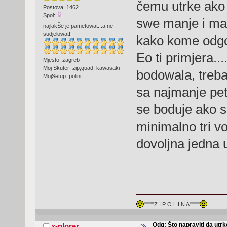
čemu utrke ako
Postova: 1462
Spol:
swe manje i man
najlakŠe je pametowat...a ne
sudjelowat!
kako kome odgo
Eo ti primjera...
Mjesto: zagreb
Moj Skuter: zip,quad, kawasaki
bodowala, treba
MojSetup: polini
sa najmanje pet
se boduje ako s
minimalno tri v
dovoljna jedna u
"""""Z I P O L I N A"""""
Odg: Što napraviti da utr
x-plorer