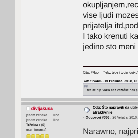
okupljanjem,rec
vise ljudi mozes
prijatelja itd,
I tako krenuti k
jedino sto meni
Citat @Igor "jeb.. tebe i tvoju logi
Citat: ivanm - 19 Prosinac, 2010, 18
tko se nije vozio bez vozačke nek p
Odg: Što napraviti da utr
divljakusa
atraktivnije
jesam zensko......ili ne
«
Odgovori #366 :
26 Veljača, 2010,
jesam zensko......ili ne
Tržnica :
(
0
)
Narawno, najprij
maxi forumaš