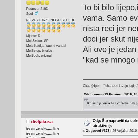
To bi bilo lijep
Postova: 2193
Spol:
vama. Samo evo
NE VOZI BRZE NEGO STO IDE
nista reci jer 
Mjesto: RI
doci jer skut nij
Moj Skuter: SP
Moja Kaciga: suomi vandal
Ali ovo je jeda
MojSetup: biturbo
MojSpuh: original
"kad se mnogo malih
Citat @Igor "jeb.. tebe i tvoju logi
Citat: ivanm - 19 Prosinac, 2010, 18
tko se nije vozio bez vozačke nek p
Odg: Što napraviti da utr
divljakusa
atraktivnije
jesam zensko......ili ne
«
Odgovori #373 :
26 Veljača, 2010,
jesam zensko......ili ne