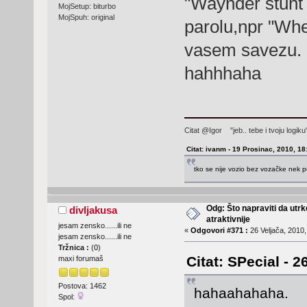
"Waynder stunt d
MojSetup: biturbo
MojSpuh: original
parolu,npr "Whee
vasem savezu.
hahhhaha
Citat @Igor "jeb.. tebe i tvoju logi
Citat: ivanm - 19 Prosinac, 2010, 18
tko se nije vozio bez vozačke nek p
Odg: Što napraviti da utr
divljakusa
atraktivnije
jesam zensko......ili ne
«
Odgovori #371 :
26 Veljača, 2010,
jesam zensko......ili ne
Tržnica :
(
0
)
Citat: SPecial - 2
maxi forumaš
Postova: 1462
hahaahahaha.
Spol: