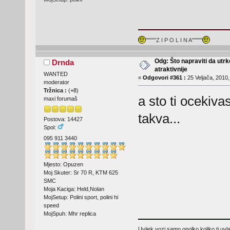
"""""Z I P O L I N A"""""
Odg: Što napraviti da utr
Drnda
atraktivnije
WANTED
«
Odgovori #361 :
25 Veljača, 2010,
moderator
Tržnica :
(
+8
)
a sto ti ocekiva
maxi forumaš
takva...
Postova: 14427
Spol:
095 911 3440
Mjesto: Opuzen
Moj Skuter: Sr 70 R, KTM 625
SMC
Moja Kaciga: Held,Nolan
MojSetup: Polini sport, polini hi
speed
MojSpuh: Mhr replica
Uvijek vozi samo onolko koliko ti uv