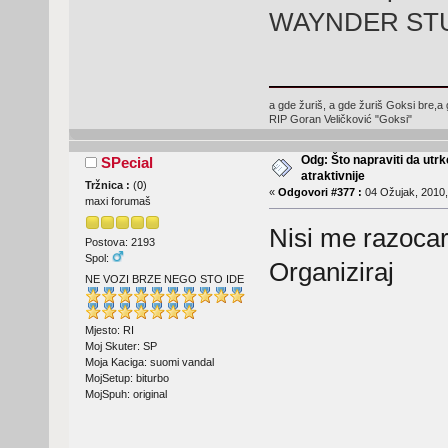
WAYNDER STUNT
a gde žuriš, a gde žuriš Goksi bre,a 
RIP Goran Veličković "Goksi"
Odg: Što napraviti da utr
SPecial
atraktivnije
Tržnica :
(
0
)
«
Odgovori #377 :
04 Ožujak, 2010,
maxi forumaš
Nisi me razocar
Postova: 2193
Spol:
Organiziraj
NE VOZI BRZE NEGO STO IDE
Mjesto: RI
Moj Skuter: SP
Moja Kaciga: suomi vandal
MojSetup: biturbo
MojSpuh: original