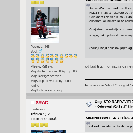
Što se tiče nove dodatne klase 
Klasa bi imala 2T skutere do 70c
Uglavnom prijedlog je za 2T da se
cilindrom. 4T skuteri bi svi koris
Ovaj sistem restrikcije s obzir
snage, i ako je koji skuter sumlj
Postova: 346
Svi koji imaju nekakav prijedlo
Spol:
od kud ti ta informacija da ne 
Mjesto: Križevci
Moj Skuter: runner180sp zip180
Moja Kaciga: premier
MojSetup: powered by buco
In memoriam Mihael Geceg 24.1
tuning
MojSpuh: je samo moj
Odg: STO NAPRAVITI
SRAD
«
Odgovori #243 :
27 Sije
moderator
Tržnica :
(
+2
)
Citat: nidjo180sp - 27 Siječanj, 
forumski skuteraš
od kud ti ta informacija da ne po