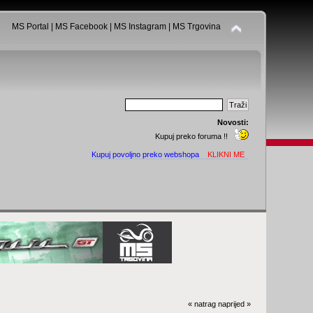
MS Portal
|
MS Facebook
|
MS Instagram
|
MS Trgovina
Novosti:
Kupuj preko foruma !!
Kupuj povoljno preko webshopa
KLIKNI ME
« natrag
naprijed »