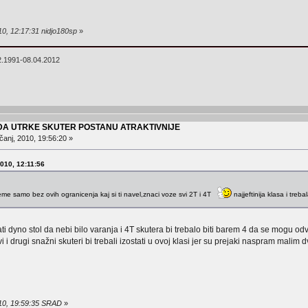
10, 12:17:31 nidjo180sp
»
2.1991-08.04.2012
 DA UTRKE SKUTER POSTANU ATRAKTIVNIJE
čanj, 2010, 19:56:20 »
2010, 12:11:56
rijeme samo bez ovih ogranicenja kaj si ti navel,znaci voze svi 2T i 4T
najjeftinija klasa i treba
ojati dyno stol da nebi bilo varanja i 4T skutera bi trebalo biti barem 4 da se mogu 
i i drugi snažni skuteri bi trebali izostati u ovoj klasi jer su prejaki naspram malim 
010, 19:59:35 SRAD
»