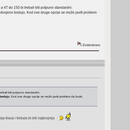
 a 4T do 150 bi trebali biti potpuno standardni.
 odvojeno boduju. Kod ove druge opcije se može javiti problem
Evidentirano
trebali biti potpuno standardni.
 boduju.
Kod ove druge opcije se može javiti problem da bude
nija klasa i trebala bi biti najbrojnija