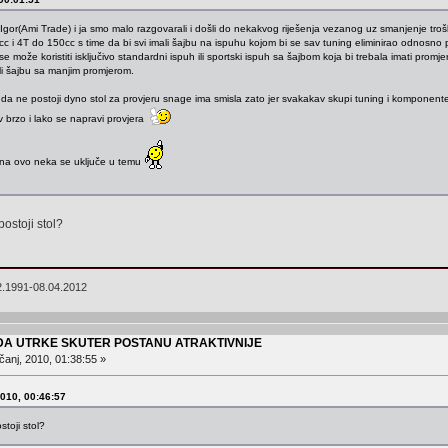
Igor(Ami Trade) i ja smo malo razgovarali i došli do nekakvog riješenja vezanog uz smanjenje tro
c i 4T do 150cc s time da bi svi imali šajbu na ispuhu kojom bi se sav tuning eliminirao odnosno p
 može koristiti isključivo standardni ispuh ili sportski ispuh sa šajbom koja bi trebala imati promj
tili šajbu sa manjim promjerom.
om da ne postoji dyno stol za provjeru snage ima smisla zato jer svakakav skupi tuning i komponen
iv brzo i lako se napravi provjera
g na ovo neka se uključe u temu
postoji stol?
2.1991-08.04.2012
 DA UTRKE SKUTER POSTANU ATRAKTIVNIJE
čanj, 2010, 01:38:55 »
2010, 00:46:57
stoji stol?