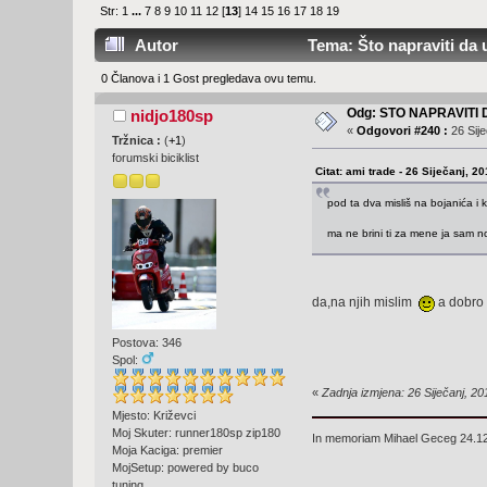
Str:
1
...
7
8
9
10
11
12
[
13
]
14
15
16
17
18
19
Autor
Tema: Što napraviti da u
0 Članova i 1 Gost pregledava ovu temu.
Odg: STO NAPRAVITI
nidjo180sp
«
Odgovori #240 :
26 Sije
Tržnica :
(
+1
)
forumski biciklist
Citat: ami trade - 26 Siječanj, 2
pod ta dva misliš na bojanića i
ma ne brini ti za mene ja sam 
da,na njih mislim
a dobro 
Postova: 346
Spol:
«
Zadnja izmjena: 26 Siječanj, 20
Mjesto: Križevci
Moj Skuter: runner180sp zip180
In memoriam Mihael Geceg 24.1
Moja Kaciga: premier
MojSetup: powered by buco
tuning