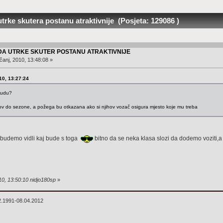
trke skutera postanu atraktivnije (Posjeta: 129086 )
 DA UTRKE SKUTER POSTANU ATRAKTIVNIJE
čanj, 2010, 13:48:08 »
010, 13:27:24
 kudu?
nov do sezone, a požega bu otkazana ako si njihov vozač osigura mjesto koje mu treba
budemo vidli kaj bude s toga
bitno da se neka klasa slozi da dodemo voziti
10, 13:50:10 nidjo180sp
»
2.1991-08.04.2012