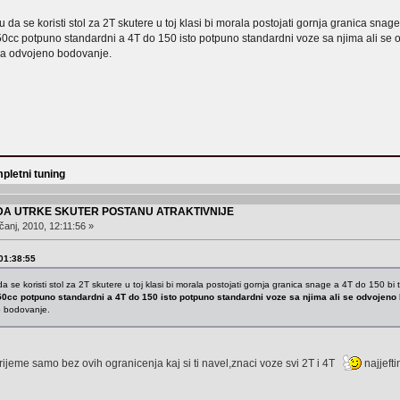
u da se koristi stol za 2T skutere u toj klasi bi morala postojati gornja granica snage
o 50cc potpuno standardni a 4T do 150 isto potpuno standardni voze sa njima ali se
a odvojeno bodovanje.
pletni tuning
 DA UTRKE SKUTER POSTANU ATRAKTIVNIJE
čanj, 2010, 12:11:56 »
 01:38:55
a se koristi stol za 2T skutere u toj klasi bi morala postojati gornja granica snage a 4T do 150 bi 
o 50cc potpuno standardni a 4T do 150 isto potpuno standardni voze sa njima ali se odvojeno
o bodovanje.
 vrijeme samo bez ovih ogranicenja kaj si ti navel,znaci voze svi 2T i 4T
najjefti