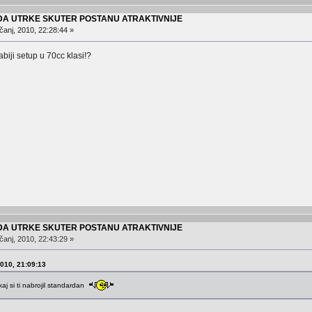
 DA UTRKE SKUTER POSTANU ATRAKTIVNIJE
čanj, 2010, 22:28:44 »
abiji setup u 70cc klasi!?
 DA UTRKE SKUTER POSTANU ATRAKTIVNIJE
čanj, 2010, 22:43:29 »
2010, 21:09:13
kaj si ti nabrojil standardan