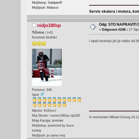
MojSetup: SabijatoR
MojSpuh: Malossi
Servis skutera i motora, kom
Odg: STO NAPRAVITI
nidjo180sp
«
Odgovori #246 :
27 Sije
Tržnica :
(
+1
)
forumski biciklist
i opet neznas jel je neko od ti
Postova: 346
Spol:
Mjesto: Križevci
Moj Skuter: runner180sp zip180
In memoriam Mihael Geceg 24.1
Moja Kaciga: premier
MojSetup: powered by buco
tuning
MojSpuh: je samo moj