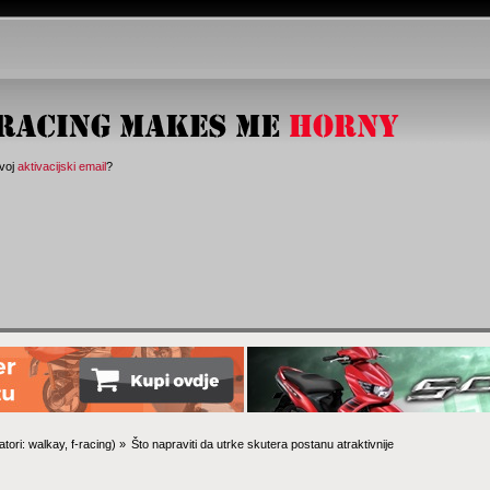
svoj
aktivacijski email
?
tori:
walkay
,
f-racing
) »
Što napraviti da utrke skutera postanu atraktivnije