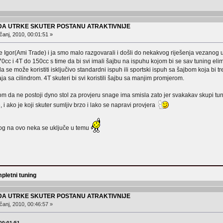
 DA UTRKE SKUTER POSTANU ATRAKTIVNIJE
čanj, 2010, 00:01:51 »
e Igor(Ami Trade) i ja smo malo razgovarali i došli do nekakvog riješenja vezanog 
0cc i 4T do 150cc s time da bi svi imali šajbu na ispuhu kojom bi se sav tuning eli
 se može koristiti isključivo standardni ispuh ili sportski ispuh sa šajbom koja bi tr
a sa cilindrom. 4T skuteri bi svi koristili šajbu sa manjim promjerom.
irom da ne postoji dyno stol za provjeru snage ima smisla zato jer svakakav skupi t
i ako je koji skuter sumljiv brzo i lako se napravi provjera
log na ovo neka se uključe u temu
pletni tuning
 DA UTRKE SKUTER POSTANU ATRAKTIVNIJE
čanj, 2010, 00:46:57 »
 00:01:51