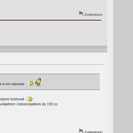
Evidentirano
la bi biti najbrojnija
odvojeno bodovati
dvotaktnim i četverotaktnim do 150 cc.
Evidentirano