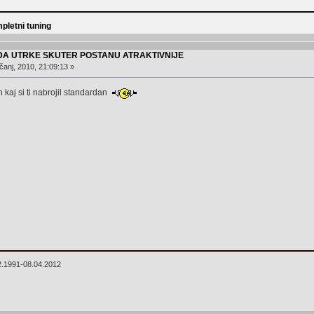
pletni tuning
 DA UTRKE SKUTER POSTANU ATRAKTIVNIJE
čanj, 2010, 21:09:13 »
h kaj si ti nabrojil standardan
2.1991-08.04.2012