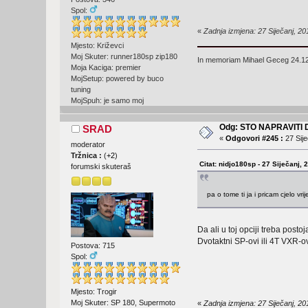
Spol:
«
Zadnja izmjena: 27 Siječanj, 20
Mjesto: Križevci
Moj Skuter: runner180sp zip180
In memoriam Mihael Geceg 24.1
Moja Kaciga: premier
MojSetup: powered by buco
tuning
MojSpuh: je samo moj
Odg: STO NAPRAVITI
SRAD
«
Odgovori #245 :
27 Sije
moderator
Tržnica :
(
+2
)
Citat: nidjo180sp - 27 Siječanj, 
forumski skuteraš
pa o tome ti ja i pricam cjelo v
Da ali u toj opciji treba post
Dvotaktni SP-ovi ili 4T VXR-ov
Postova: 715
Spol:
Mjesto: Trogir
Moj Skuter: SP 180, Supermoto
«
Zadnja izmjena: 27 Siječanj, 2