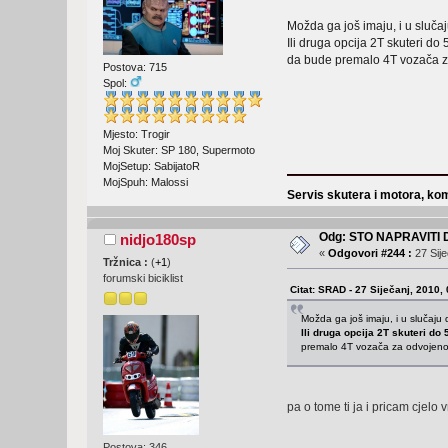
Možda ga još imaju, i u slučaj
Ili druga opcija 2T skuteri d
da bude premalo 4T vozača z
Postova: 715
Spol:
Mjesto: Trogir
Moj Skuter: SP 180, Supermoto
MojSetup: SabijatoR
MojSpuh: Malossi
Servis skutera i motora, kom
Odg: STO NAPRAVITI
nidjo180sp
«
Odgovori #244 :
27 Sije
Tržnica :
(
+1
)
forumski biciklist
Citat: SRAD - 27 Siječanj, 2010,
Možda ga još imaju, i u slučaju d
Ili druga opcija 2T skuteri d
premalo 4T vozača za odvojen
pa o tome ti ja i pricam cjelo
Postova: 346