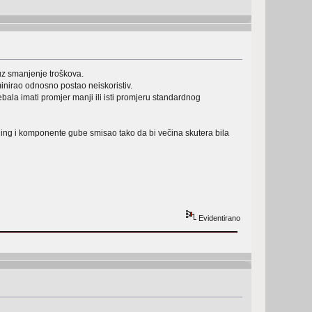
uz smanjenje troškova.
minirao odnosno postao neiskoristiv.
ebala imati promjer manji ili isti promjeru standardnog
uning i komponente gube smisao tako da bi večina skutera bila
Evidentirano