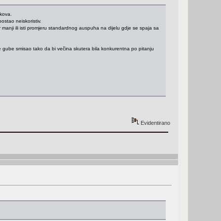
škova.
ostao neiskoristiv.
er manji ili isti promjeru standardnog auspuha na dijelu gdje se spaja sa
te gube smisao tako da bi večina skutera bila konkurentna po pitanju
Evidentirano