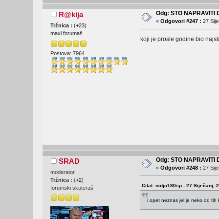
Odg: STO NAPRAVITI
R@kija
«
Odgovori #247 :
27 Sije
Tržnica :
(
+23
)
maxi forumaš
koji je prosle godine bio najsl
Postova: 7964
Odg: STO NAPRAVITI
SRAD
«
Odgovori #248 :
27 Sije
moderator
Tržnica :
(
+2
)
Citat: nidjo180sp - 27 Siječanj, 
forumski skuteraš
i opet neznas jel je neko od tih 