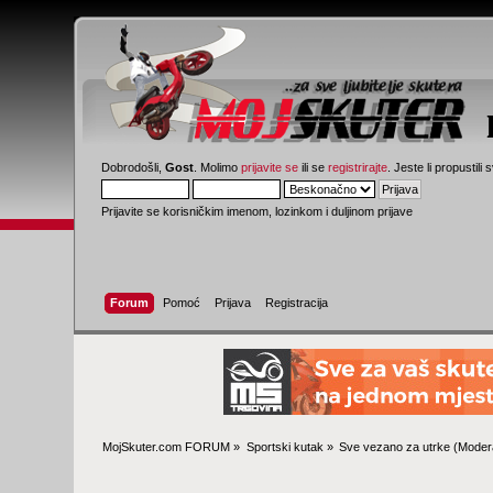
Dobrodošli,
Gost
. Molimo
prijavite se
ili se
registrirajte
. Jeste li propustili 
Prijavite se korisničkim imenom, lozinkom i duljinom prijave
Forum
Pomoć
Prijava
Registracija
MojSkuter.com FORUM
»
Sportski kutak
»
Sve vezano za utrke
(Modera