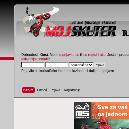
Dobrodošli,
Gost
. Molimo
prijavite se
ili se
registrirajte
. Jeste li propus
aktivacijski email
?
Prijavite se korisničkim imenom, lozinkom i duljinom prijave
Forum
Pomoć
Prijava
Registracija