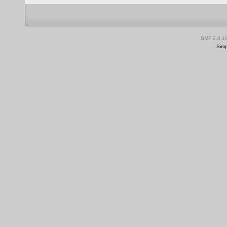
SMF 2.0.1
Simp