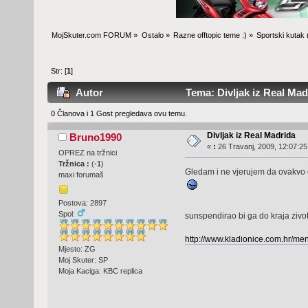
MojSkuter.com FORUM
»
Ostalo
»
Razne offtopic teme :)
»
Sportski kutak
Str: [
1
]
Autor
Tema: Divljak iz Real Mad
0 Članova i 1 Gost pregledava ovu temu.
Divljak iz Real Madrida
Bruno1990
«
:
26 Travanj, 2009, 12:07:25
OPREZ na tržnici
Tržnica :
(
-1
)
Gledam i ne vjerujem da ovakvo c
maxi forumaš
Postova: 2897
Spol:
sunspendirao bi ga do kraja ziv
http://www.kladionice.com.hr/menu
Mjesto: ZG
Moj Skuter: SP
Moja Kaciga: KBC replica