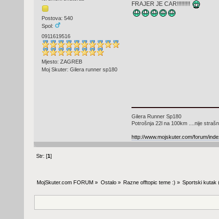
FRAJER JE CAR!!!!!!!!!
Postova: 540
Spol:
0911619516
Mjesto: ZAGREB
Moj Skuter: Gilera runner sp180
Gilera Runner Sp180
Potrošnja 22l na 100km ....nije strašno
http://www.mojskuter.com/forum/i
Str: [
1
]
MojSkuter.com FORUM
»
Ostalo
»
Razne offtopic teme :)
»
Sportski kutak