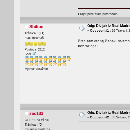
Frajer pere zube petardama ...
Odg: Divljak iz Real Madr
Shiltac
«
Odgovori #1 :
26 Travanj, 2
Tržnica :
(
+1
)
maxi forumaš
čitao sam već taj članak.. stvarno
bez razloga!
Postova: 2112
Spol:
Mjesto: Varaždin
Odg: Divljak iz Real Madr
zac183
«
Odgovori #2 :
03 Svibanj, 2
OPREZ na tržnici
Tržnica :
(
0
)
forumski skuteraš