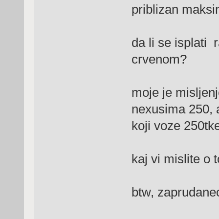
priblizan maks
da li se isplati
crvenom?
moje je misljen
nexusima 250, a 
koji voze 250tke
kaj vi mislite o
btw, zaprudanec