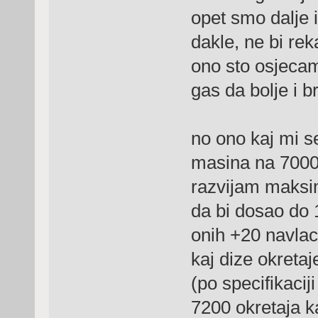
opet smo dalje i
dakle, ne bi re
ono sto osjecam
gas da bolje i 
no ono kaj mi se
masina na 7000 
razvijam maksi
da bi dosao do 
onih +20 navlac
kaj dize okreta
(po specifikaci
7200 okretaja ka