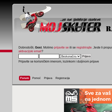
Dobrodošli,
Gost
. Molimo
prijavite se
ili se
registrirajte
. Jeste li propus
aktivacijski email
?
Prijavite se korisničkim imenom, lozinkom i duljinom prijave
Forum
Pomoć
Prijava
Registracija