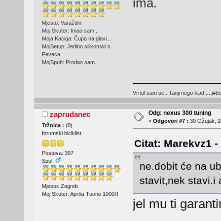
ima.
Mjesto: Varaždin
Moj Skuter: Imao sam...
Moja Kaciga: Čupa na glavi...
MojSetup: Jedino silikonski s
Peveca..
MojSpuh: Prodao sam...
Vrnul sam se...Tanji nego ikad.....j#bo
Odg: nexus 300 tuning
zaprudanec
«
Odgovori #7 :
30 Ožujak, 2
Tržnica :
(
0
)
forumski biciklist
Citat: Marekvz1 -
Postova: 397
Spol:
ne.dobit će na ub
stavit,nek stavi.
Mjesto: Zagreb
Moj Skuter: Aprilia Tuono 1000R
jel mu ti garant