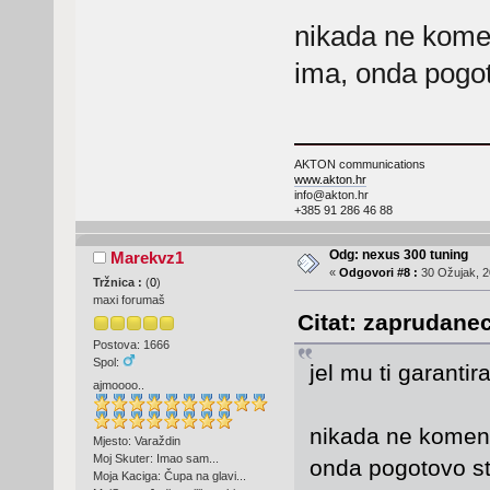
nikada ne kome
ima, onda pogot
AKTON communications
www.akton.hr
info@akton.hr
+385 91 286 46 88
Odg: nexus 300 tuning
Marekvz1
«
Odgovori #8 :
30 Ožujak, 2
Tržnica :
(
0
)
maxi forumaš
Citat: zaprudanec
Postova: 1666
Spol:
jel mu ti garantir
ajmoooo..
nikada ne komen
Mjesto: Varaždin
Moj Skuter: Imao sam...
onda pogotovo st
Moja Kaciga: Čupa na glavi...