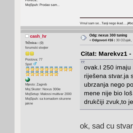
Peveca..
MojSpuh: Prodao sam...
Vrnul sam se...Tanji nego ikad.....j#bo
Odg: nexus 300 tuning
cash_hr
«
Odgovori #16 :
30 Ožujak, 
Tržnica :
(
0
)
forumski skejter
Citat: Marekvz1 -
Postova: 77
Spol:
ovak.I 250 imaju
riješena stvar.ja
ubrzanja nego po
Mjesto: Zagreb
Moj Skuter: Nexus 300ie
mene nije bio loš
MojSetup: Malossi multivar 2000
MojSpuh: sa komadom skurene
drukčiji zvuk,to 
jakne
ok, sad cu stvar