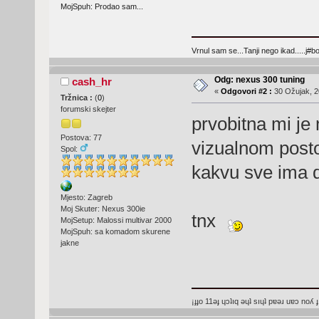
MojSpuh: Prodao sam...
Vrnul sam se...Tanji nego ikad.....j#bo
Odg: nexus 300 tuning
cash_hr
«
Odgovori #2 :
30 Ožujak, 2
Tržnica :
(
0
)
forumski skejter
prvobitna mi je
Postova: 77
vizualnom posto
Spol:
kakvu sve ima 
Mjesto: Zagreb
Moj Skuter: Nexus 300ie
tnx
MojSetup: Malossi multivar 2000
MojSpuh: sa komadom skurene
jakne
¡ɟɟo 11ǝɟ ɥɔʇıq ǝɥʇ sıɥʇ pɐǝɹ uɐɔ noʎ ɟ