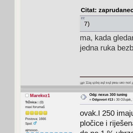
Citat: zaprudanec
7)
ma, kada gledam
jedna ruka bezb
¡ɟɟo 11ǝɟ ɥɔʇıq ǝɥʇ sıɥʇ pɐǝɹ uɐɔ noʎ ɟ
Odg: nexus 300 tuning
Marekvz1
«
Odgovori #13 :
30 Ožujak, 
Tržnica :
(
0
)
maxi forumaš
ovak.I 250 imaj
Postova: 1666
pločice i riješe
Spol:
ajmoooo..