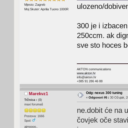
ulozeno/dobive
Mjesto: Zagreb
Moj Skuter: Aprilia Tuono 1000R
300 je i izbacen
250ccm. ak dign
sve sto hoces bo
AKTON communications
www.akton.hr
info@akton.hr
+385 91 286 46 88
Odg: nexus 300 tuning
Marekvz1
«
Odgovori #6 :
30 Ožujak, 2
Tržnica :
(
0
)
maxi forumaš
ne.dobit će na 
Postova: 1666
čovjek oče stavi
Spol:
ajmoooo..