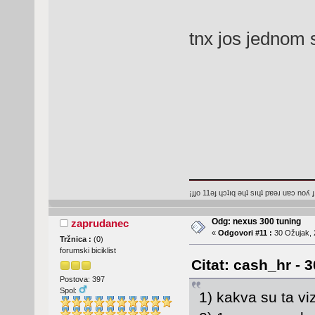
tnx jos jednom
¡ɟɟo 11ǝɟ ɥɔʇıq ǝɥʇ sıɥʇ pɐǝɹ uɐɔ noʎ ɟ
Odg: nexus 300 tuning
zaprudanec
«
Odgovori #11 :
30 Ožujak, 
Tržnica :
(
0
)
forumski biciklist
Citat: cash_hr - 
Postova: 397
Spol:
1) kakva su ta vi