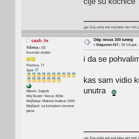
cije su kocnice
¡ɟɟo 11ǝɟ ɥɔʇıq ǝɥʇ sıɥʇ pɐǝɹ uɐɔ noʎ ɟ
Odg: nexus 300 tuning
cash_hr
«
Odgovori #17 :
30 Ožujak, 
Tržnica :
(
0
)
forumski skejter
i da se pohval
Postova: 77
Spol:
kas sam vidio ku
unutra
Mjesto: Zagreb
Moj Skuter: Nexus 300ie
MojSetup: Malossi multivar 2000
MojSpuh: sa komadom skurene
jakne
¡ɟɟo 11ǝɟ ɥɔʇıq ǝɥʇ sıɥʇ pɐǝɹ uɐɔ noʎ ɟ