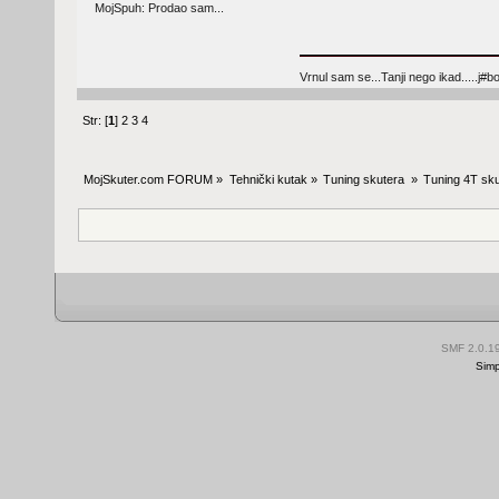
MojSpuh: Prodao sam...
Vrnul sam se...Tanji nego ikad.....j#bo
Str: [
1
]
2
3
4
MojSkuter.com FORUM
»
Tehnički kutak
»
Tuning skutera 
»
Tuning 4T sku
SMF 2.0.1
Simp