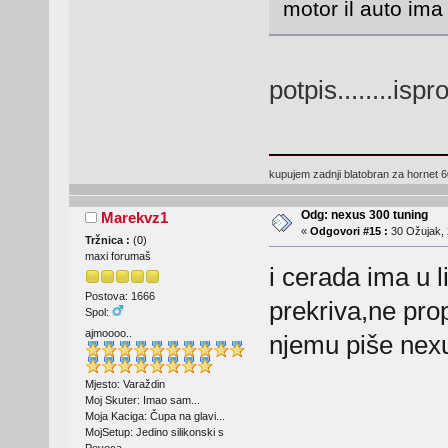
motor il auto ima
potpis........isp
kupujem zadnji blatobran za hornet 
Odg: nexus 300 tuning
Marekvz1
«
Odgovori #15 :
30 Ožujak, 
Tržnica :
(
0
)
maxi forumaš
i cerada ima u l
Postova: 1666
prekriva,ne pro
Spol:
ajmoooo..
njemu piše nexus
Mjesto: Varaždin
Moj Skuter: Imao sam...
Moja Kaciga: Čupa na glavi...
MojSetup: Jedino silikonski s