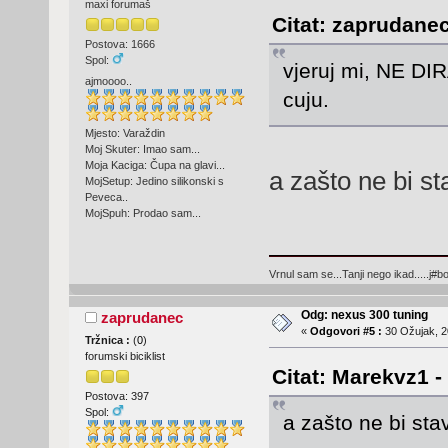
maxi forumaš
Citat: zaprudanec
Postova: 1666
Spol:
vjeruj mi, NE DI
ajmoooo..
cuju.
Mjesto: Varaždin
Moj Skuter: Imao sam...
Moja Kaciga: Čupa na glavi...
a zašto ne bi st
MojSetup: Jedino silikonski s
Peveca..
MojSpuh: Prodao sam...
Vrnul sam se...Tanji nego ikad.....j#bo
Odg: nexus 300 tuning
zaprudanec
«
Odgovori #5 :
30 Ožujak, 2
Tržnica :
(
0
)
forumski biciklist
Citat: Marekvz1 -
Postova: 397
Spol:
a zašto ne bi sta