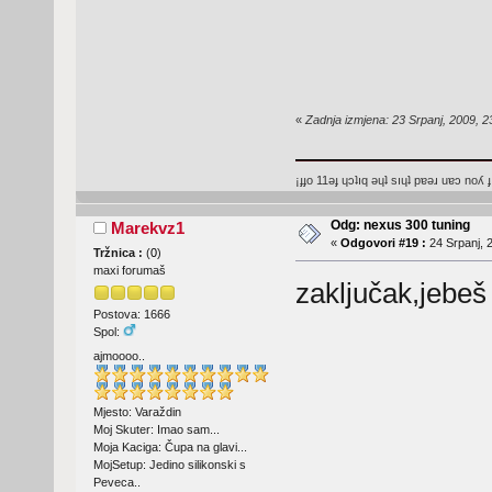
«
Zadnja izmjena: 23 Srpanj, 2009, 2
¡ɟɟo 11ǝɟ ɥɔʇıq ǝɥʇ sıɥʇ pɐǝɹ uɐɔ noʎ ɟ
Odg: nexus 300 tuning
Marekvz1
«
Odgovori #19 :
24 Srpanj, 2
Tržnica :
(
0
)
maxi forumaš
zaključak,jebeš
Postova: 1666
Spol:
ajmoooo..
Mjesto: Varaždin
Moj Skuter: Imao sam...
Moja Kaciga: Čupa na glavi...
MojSetup: Jedino silikonski s
Peveca..