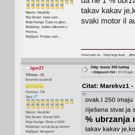
da ne 1 % ubrza
takav kakav je,k
Mjesto: Varaždin
Moj Skuter: Imao sam...
svaki motor il a
Moja Kaciga: Čupa na glavi...
MojSetup: Jedino silikonski s
Peveca..
MojSpuh: Prodao sam...
Vrnul sam se...Tanji nego ikad.....j#bo
Odg: nexus 300 tuning
igor27
«
Odgovori #14 :
30 Ožujak, 
Tržnica :
(
0
)
forumski skuteraš
Citat: Marekvz1 -
Postova: 736
Spol:
ovak.I 250 imaju
riješena stvar.j
Mjesto: Varaždin
% ubrzanja 
Moj Skuter: Hornet 600
Moja Kaciga: Shoei xr1000
MojSetup: na kaj da ga denem
takav kakav je,ko
MojSpuh: Akrapović