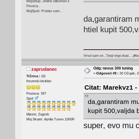
MojSetup: Jedino silikonski s
Peveca..
MojSpuh: Prodao sam...
da,garantiram 
htiel kupit 500,v
Vrnul sam se...Tanji nego ikad.....j#bo
Odg: nexus 300 tuning
zaprudanec
«
Odgovori #9 :
30 Ožujak, 2
Tržnica :
(
0
)
forumski biciklist
Citat: Marekvz1 -
Postova: 397
Spol:
da,garantiram mu
kupit 500,valjda b
Mjesto: Zagreb
Moj Skuter: Aprilia Tuono 1000R
super, evo mu 