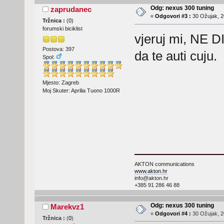
Odg: nexus 300 tuning
zaprudanec
«
Odgovori #3 :
30 Ožujak, 2
Tržnica :
(
0
)
forumski biciklist
vjeruj mi, NE 
Postova: 397
da te auti cuju.
Spol:
Mjesto: Zagreb
Moj Skuter: Aprilia Tuono 1000R
AKTON communications
www.akton.hr
info@akton.hr
+385 91 286 46 88
Odg: nexus 300 tuning
Marekvz1
«
Odgovori #4 :
30 Ožujak, 2
Tržnica :
(
0
)