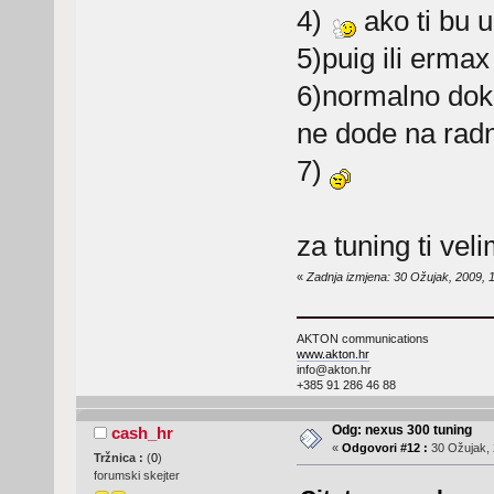
4)
ako ti bu u
5)puig ili erma
6)normalno dok 
ne dode na radn
7)
za tuning ti veli
«
Zadnja izmjena: 30 Ožujak, 2009, 
AKTON communications
www.akton.hr
info@akton.hr
+385 91 286 46 88
Odg: nexus 300 tuning
cash_hr
«
Odgovori #12 :
30 Ožujak, 
Tržnica :
(
0
)
forumski skejter