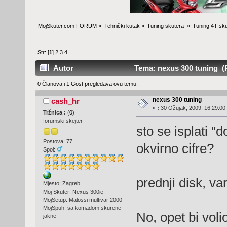
MojSkuter.com FORUM
»
Tehnički kutak
»
Tuning skutera 
»
Tuning 4T sku
Str: [
1
]
2
3
4
Autor
Tema: nexus 300 tuning (P
0 Članova i 1 Gost pregledava ovu temu.
nexus 300 tuning
cash_hr
«
:
30 Ožujak, 2009, 16:29:00
Tržnica :
(
0
)
forumski skejter
sto se isplati "
Postova: 77
okvirno cifre?
Spol:
prednji disk, v
Mjesto: Zagreb
Moj Skuter: Nexus 300ie
MojSetup: Malossi multivar 2000
MojSpuh: sa komadom skurene
No, opet bi vol
jakne