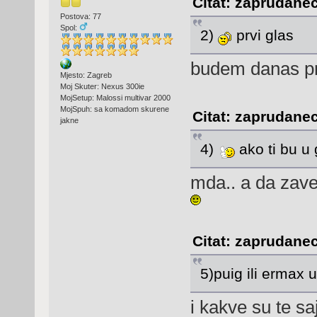
Citat: zaprudanec
Postova: 77
Spol:
2)
prvi glas
budem danas pr
Mjesto: Zagreb
Moj Skuter: Nexus 300ie
MojSetup: Malossi multivar 2000
MojSpuh: sa komadom skurene
Citat: zaprudanec
jakne
4)
ako ti bu u 
mda.. a da zave
Citat: zaprudanec
5)puig ili ermax
i kakve su te sa