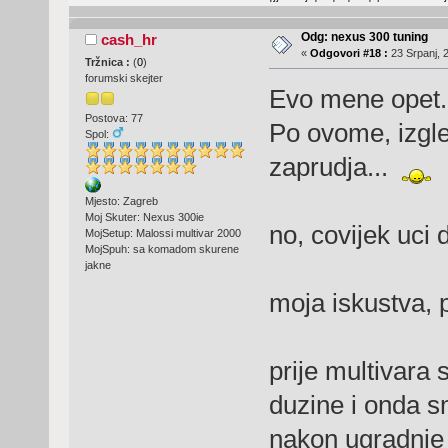
Odg: nexus 300 tuning
cash_hr
«
Odgovori #18 :
23 Srpanj, 
Tržnica :
(
0
)
forumski skejter
Evo mene opet.
Postova: 77
Po ovome, izgle
Spol:
zaprudja...
Mjesto: Zagreb
Moj Skuter: Nexus 300ie
no, covijek uci 
MojSetup: Malossi multivar 2000
MojSpuh: sa komadom skurene
jakne
moja iskustva, 
prije multivara
duzine i onda sm
nakon ugradnje 