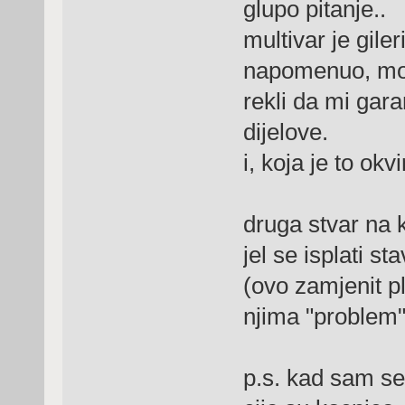
glupo pitanje..
multivar je gile
napomenuo, mor
rekli da mi gara
dijelove.
i, koja je to okv
druga stvar na k
jel se isplati st
(ovo zamjenit p
njima "problem"
p.s. kad sam se