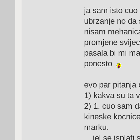
ja sam isto cu
ubrzanje no da 
nisam mehanica
promjene svijeci
pasala bi mi m
ponesto
evo par pitanja 
1) kakva su ta 
2) 1. cuo sam 
kineske kocnice
marku.
jel se isplati st