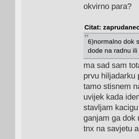
okvirno para?
Citat: zaprudanec
6)normalno dok se
dode na radnu ili
ma sad sam tota
prvu hiljadarku
tamo stisnem na
uvijek kada ide
stavljam kacigu
ganjam ga dok 
tnx na savjetu 