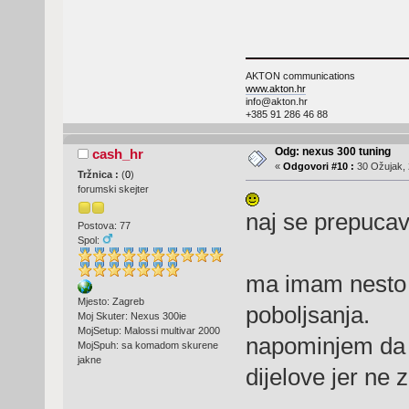
AKTON communications
www.akton.hr
info@akton.hr
+385 91 286 46 88
Odg: nexus 300 tuning
cash_hr
«
Odgovori #10 :
30 Ožujak, 
Tržnica :
(
0
)
forumski skejter
naj se prepuca
Postova: 77
Spol:
ma imam nesto l
Mjesto: Zagreb
poboljsanja.
Moj Skuter: Nexus 300ie
MojSetup: Malossi multivar 2000
napominjem da 
MojSpuh: sa komadom skurene
jakne
dijelove jer ne z