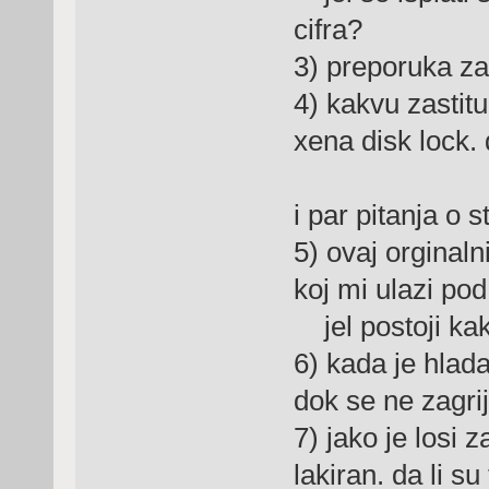
cifra?
3) preporuka z
4) kakvu zastit
xena disk lock. 
i par pitanja o 
5) ovaj orginaln
koj mi ulazi pod
jel postoji kak
6) kada je hlada
dok se ne zagri
7) jako je losi z
lakiran. da li s