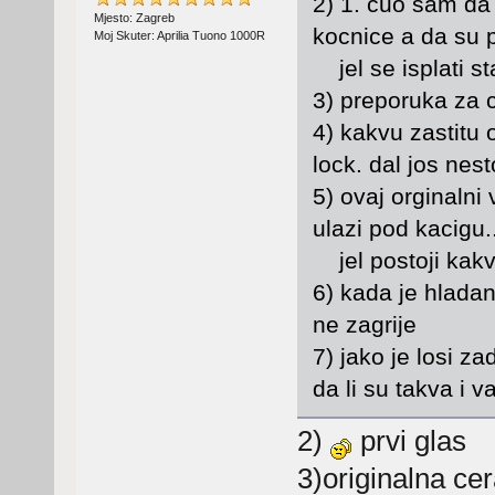
2) 1. cuo sam da
Mjesto: Zagreb
kocnice a da su 
Moj Skuter: Aprilia Tuono 1000R
jel se isplati sta
3) preporuka za 
4) kakvu zastitu
lock. dal jos nest
5) ovaj orginalni 
ulazi pod kacigu.
jel postoji kakv
6) kada je hladan
ne zagrije
7) jako je losi za
da li su takva i 
2)
prvi glas
3)originalna ce