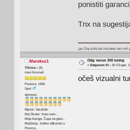
ponistiti garanc
Tnx na sugesti
¡ɟɟo 11ǝɟ ɥɔʇıq ǝɥʇ sıɥʇ pɐǝɹ uɐɔ noʎ ɟ
Odg: nexus 300 tuning
Marekvz1
«
Odgovori #1 :
30 Ožujak, 2
Tržnica :
(
0
)
maxi forumaš
očeš vizualni tu
Postova: 1666
Spol:
ajmoooo..
Mjesto: Varaždin
Moj Skuter: Imao sam...
Moja Kaciga: Čupa na glavi...
MojSetup: Jedino silikonski s
Peveca..