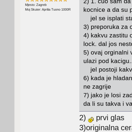
2) 1. cuo sam da
Mjesto: Zagreb
kocnice a da su 
Moj Skuter: Aprilia Tuono 1000R
jel se isplati sta
3) preporuka za 
4) kakvu zastitu
lock. dal jos nest
5) ovaj orginalni 
ulazi pod kacigu.
jel postoji kakv
6) kada je hladan
ne zagrije
7) jako je losi za
da li su takva i 
2)
prvi glas
3)originalna ce