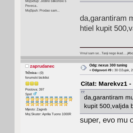
MojSetup: Jedino silikonski s
Peveca..
MojSpuh: Prodao sam...
da,garantiram 
htiel kupit 500,v
Vrnul sam se...Tanji nego ikad.....j#bo
Odg: nexus 300 tuning
zaprudanec
«
Odgovori #9 :
30 Ožujak, 2
Tržnica :
(
0
)
forumski biciklist
Citat: Marekvz1 -
Postova: 397
Spol:
da,garantiram mu
kupit 500,valjda b
Mjesto: Zagreb
Moj Skuter: Aprilia Tuono 1000R
super, evo mu 