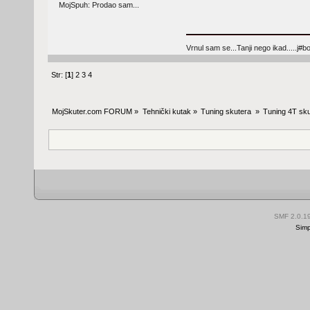
MojSpuh: Prodao sam...
Vrnul sam se...Tanji nego ikad.....j#bo
Str: [
1
]
2
3
4
MojSkuter.com FORUM
»
Tehnički kutak
»
Tuning skutera 
»
Tuning 4T sku
SMF 2.0.1
Simp