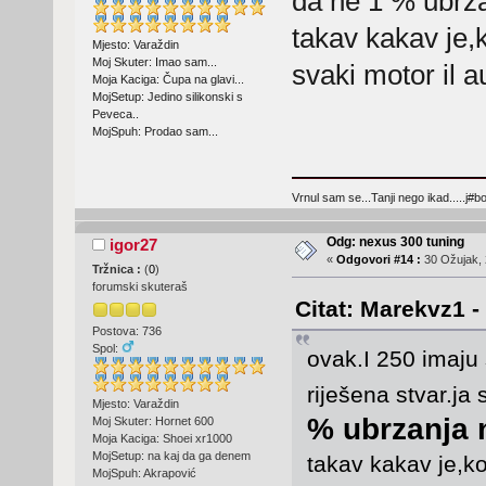
da ne 1 % ubrza
takav kakav je,k
Mjesto: Varaždin
Moj Skuter: Imao sam...
svaki motor il a
Moja Kaciga: Čupa na glavi...
MojSetup: Jedino silikonski s
Peveca..
MojSpuh: Prodao sam...
Vrnul sam se...Tanji nego ikad.....j#bo
Odg: nexus 300 tuning
igor27
«
Odgovori #14 :
30 Ožujak, 
Tržnica :
(
0
)
forumski skuteraš
Citat: Marekvz1 -
Postova: 736
Spol:
ovak.I 250 imaju
riješena stvar.j
Mjesto: Varaždin
% ubrzanja 
Moj Skuter: Hornet 600
Moja Kaciga: Shoei xr1000
MojSetup: na kaj da ga denem
takav kakav je,ko
MojSpuh: Akrapović