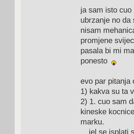
ja sam isto cu
ubrzanje no da 
nisam mehanica
promjene svijeci
pasala bi mi m
ponesto
evo par pitanja 
1) kakva su ta 
2) 1. cuo sam 
kineske kocnice
marku.
jel se isplati st