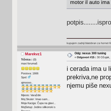
motor il auto ima
potpis........isp
kupujem zadnji blatobran za hornet 
Odg: nexus 300 tuning
Marekvz1
«
Odgovori #15 :
30 Ožujak, 
Tržnica :
(
0
)
maxi forumaš
i cerada ima u l
Postova: 1666
prekriva,ne pro
Spol:
ajmoooo..
njemu piše nexus
Mjesto: Varaždin
Moj Skuter: Imao sam...
Moja Kaciga: Čupa na glavi...
MojSetup: Jedino silikonski s