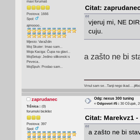
maxi forumaš
Citat: zaprudanec
Postova: 1666
Spol:
vjeruj mi, NE DI
ajmoooo..
cuju.
Mjesto: Varaždin
Moj Skuter: Imao sam...
Moja Kaciga: Čupa na glavi...
a zašto ne bi st
MojSetup: Jedino silikonski s
Peveca..
MojSpuh: Prodao sam...
Vrnul sam se...Tanji nego ikad.....j#bo
Odg: nexus 300 tuning
zaprudanec
«
Odgovori #5 :
30 Ožujak, 2
Tržnica :
(
0
)
forumski biciklist
Citat: Marekvz1 -
Postova: 397
Spol:
a zašto ne bi sta