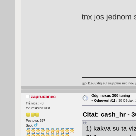
tnx jos jednom
¡ɟɟo 11ǝɟ ɥɔʇıq ǝɥʇ sıɥʇ pɐǝɹ uɐɔ noʎ ɟ
Odg: nexus 300 tuning
zaprudanec
«
Odgovori #11 :
30 Ožujak, 
Tržnica :
(
0
)
forumski biciklist
Citat: cash_hr - 
Postova: 397
Spol:
1) kakva su ta vi