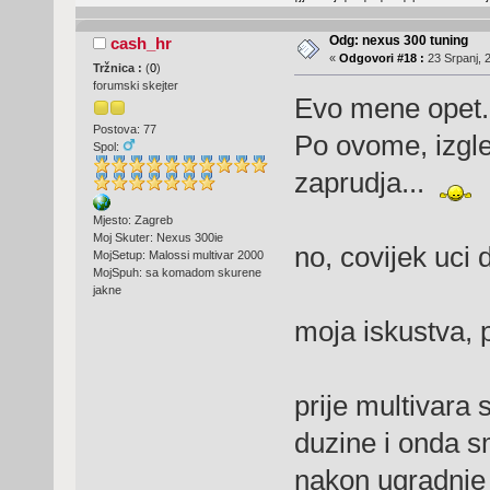
Odg: nexus 300 tuning
cash_hr
«
Odgovori #18 :
23 Srpanj, 
Tržnica :
(
0
)
forumski skejter
Evo mene opet.
Postova: 77
Po ovome, izgle
Spol:
zaprudja...
Mjesto: Zagreb
Moj Skuter: Nexus 300ie
no, covijek uci 
MojSetup: Malossi multivar 2000
MojSpuh: sa komadom skurene
jakne
moja iskustva, 
prije multivara
duzine i onda sm
nakon ugradnje 