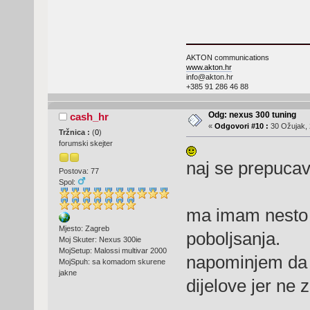
AKTON communications
www.akton.hr
info@akton.hr
+385 91 286 46 88
Odg: nexus 300 tuning
cash_hr
«
Odgovori #10 :
30 Ožujak, 
Tržnica :
(
0
)
forumski skejter
naj se prepuca
Postova: 77
Spol:
ma imam nesto l
Mjesto: Zagreb
poboljsanja.
Moj Skuter: Nexus 300ie
MojSetup: Malossi multivar 2000
napominjem da 
MojSpuh: sa komadom skurene
jakne
dijelove jer ne z