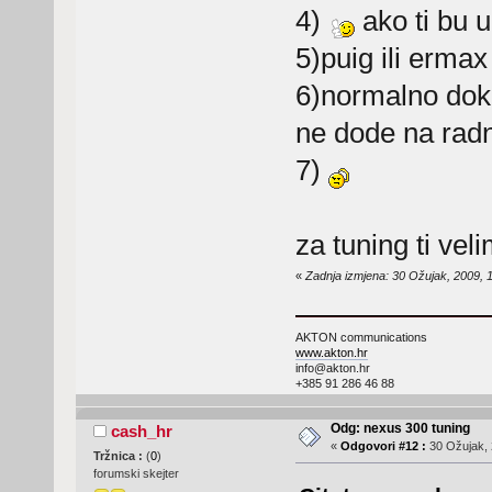
4)
ako ti bu u
5)puig ili erma
6)normalno dok 
ne dode na radn
7)
za tuning ti veli
«
Zadnja izmjena: 30 Ožujak, 2009, 
AKTON communications
www.akton.hr
info@akton.hr
+385 91 286 46 88
Odg: nexus 300 tuning
cash_hr
«
Odgovori #12 :
30 Ožujak, 
Tržnica :
(
0
)
forumski skejter