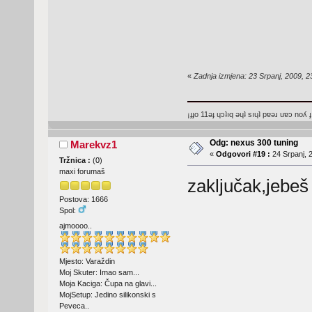
«
Zadnja izmjena: 23 Srpanj, 2009, 2
¡ɟɟo 11ǝɟ ɥɔʇıq ǝɥʇ sıɥʇ pɐǝɹ uɐɔ noʎ ɟ
Odg: nexus 300 tuning
Marekvz1
«
Odgovori #19 :
24 Srpanj, 2
Tržnica :
(
0
)
maxi forumaš
zaključak,jebeš
Postova: 1666
Spol:
ajmoooo..
Mjesto: Varaždin
Moj Skuter: Imao sam...
Moja Kaciga: Čupa na glavi...
MojSetup: Jedino silikonski s
Peveca..