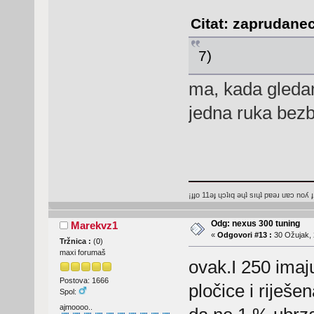
Citat: zaprudanec
7)
ma, kada gledam
jedna ruka bezb
¡ɟɟo 11ǝɟ ɥɔʇıq ǝɥʇ sıɥʇ pɐǝɹ uɐɔ noʎ ɟ
Odg: nexus 300 tuning
Marekvz1
«
Odgovori #13 :
30 Ožujak, 
Tržnica :
(
0
)
maxi forumaš
ovak.I 250 imaj
Postova: 1666
pločice i riješe
Spol:
ajmoooo..