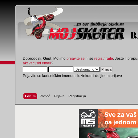
Dobrodošli,
Gost
. Molimo
prijavite se
ili se
registrirajte
. Jeste li propus
aktivacijski email
?
Prijavite se korisničkim imenom, lozinkom i duljinom prijave
Forum
Pomoć
Prijava
Registracija