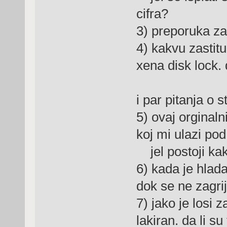
cifra?
3) preporuka z
4) kakvu zastit
xena disk lock. 
i par pitanja o 
5) ovaj orginaln
koj mi ulazi pod
jel postoji kak
6) kada je hlada
dok se ne zagri
7) jako je losi z
lakiran. da li s