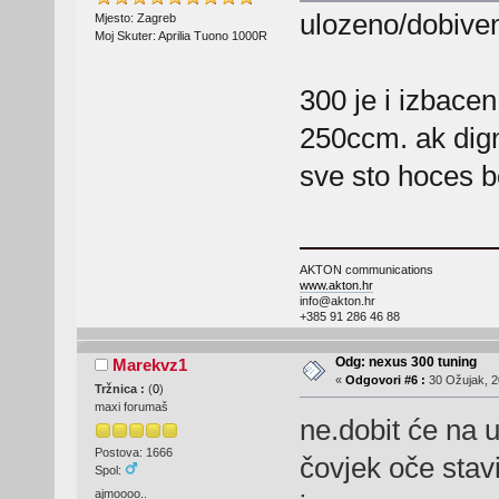
ulozeno/dobive
Mjesto: Zagreb
Moj Skuter: Aprilia Tuono 1000R
300 je i izbacen
250ccm. ak dign
sve sto hoces bo
AKTON communications
www.akton.hr
info@akton.hr
+385 91 286 46 88
Odg: nexus 300 tuning
Marekvz1
«
Odgovori #6 :
30 Ožujak, 2
Tržnica :
(
0
)
maxi forumaš
ne.dobit će na 
Postova: 1666
čovjek oče stavi
Spol:
ajmoooo..