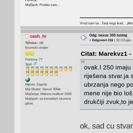
Peveca..
MojSpuh: Prodao sam...
Vrnul sam se...Tanji nego ikad.....j#bo
Odg: nexus 300 tuning
cash_hr
«
Odgovori #16 :
30 Ožujak, 
Tržnica :
(
0
)
forumski skejter
Citat: Marekvz1 -
Postova: 77
Spol:
ovak.I 250 imaju
riješena stvar.ja
ubrzanja nego po
Mjesto: Zagreb
Moj Skuter: Nexus 300ie
mene nije bio loš
MojSetup: Malossi multivar 2000
MojSpuh: sa komadom skurene
drukčiji zvuk,to 
jakne
ok, sad cu stvar