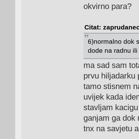
okvirno para?
Citat: zaprudanec
6)normalno dok se
dode na radnu ili
ma sad sam tota
prvu hiljadarku
tamo stisnem na
uvijek kada ide
stavljam kacigu
ganjam ga dok 
tnx na savjetu 