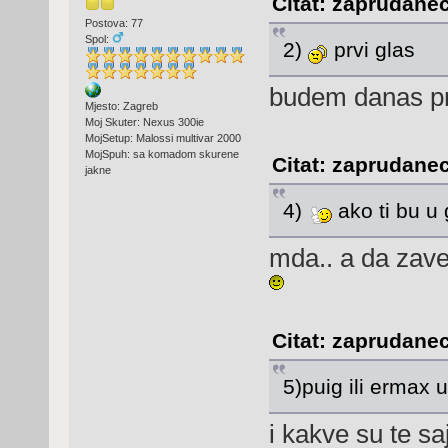
Citat: zaprudanec
Postova: 77
Spol:
2)
prvi glas
budem danas pr
Mjesto: Zagreb
Moj Skuter: Nexus 300ie
MojSetup: Malossi multivar 2000
MojSpuh: sa komadom skurene
Citat: zaprudanec
jakne
4)
ako ti bu u 
mda.. a da zave
Citat: zaprudanec
5)puig ili ermax
i kakve su te sa