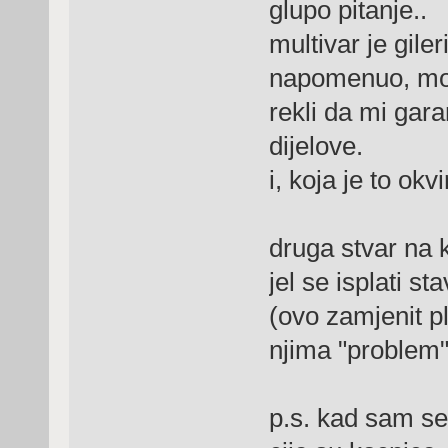
glupo pitanje..
multivar je gile
napomenuo, mor
rekli da mi gara
dijelove.
i, koja je to okv
druga stvar na k
jel se isplati st
(ovo zamjenit p
njima "problem"
p.s. kad sam se