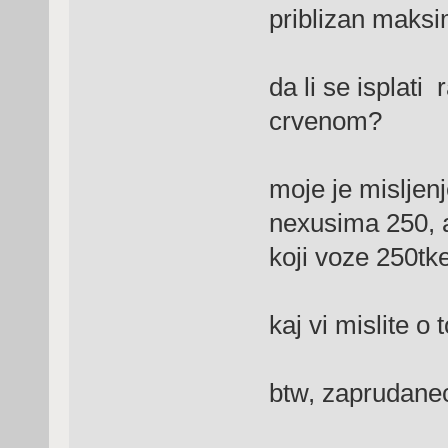
priblizan maks
da li se isplati
crvenom?
moje je misljen
nexusima 250, a 
koji voze 250tke
kaj vi mislite o
btw, zaprudanec