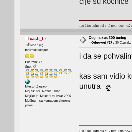
cije su kocnice
¡ɟɟo 11ǝɟ ɥɔʇıq ǝɥʇ sıɥʇ pɐǝɹ uɐɔ noʎ ɟ
Odg: nexus 300 tuning
cash_hr
«
Odgovori #17 :
30 Ožujak, 
Tržnica :
(
0
)
forumski skejter
i da se pohval
Postova: 77
Spol:
kas sam vidio ku
unutra
Mjesto: Zagreb
Moj Skuter: Nexus 300ie
MojSetup: Malossi multivar 2000
MojSpuh: sa komadom skurene
jakne
¡ɟɟo 11ǝɟ ɥɔʇıq ǝɥʇ sıɥʇ pɐǝɹ uɐɔ noʎ ɟ