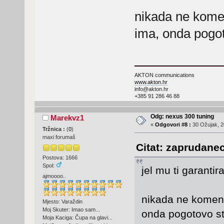
nikada ne kome
ima, onda pogot
AKTON communications
www.akton.hr
info@akton.hr
+385 91 286 46 88
Odg: nexus 300 tuning
Marekvz1
«
Odgovori #8 :
30 Ožujak, 2
Tržnica :
(
0
)
maxi forumaš
Citat: zaprudanec
Postova: 1666
Spol:
jel mu ti garantir
ajmoooo..
nikada ne komen
Mjesto: Varaždin
Moj Skuter: Imao sam...
onda pogotovo st
Moja Kaciga: Čupa na glavi...