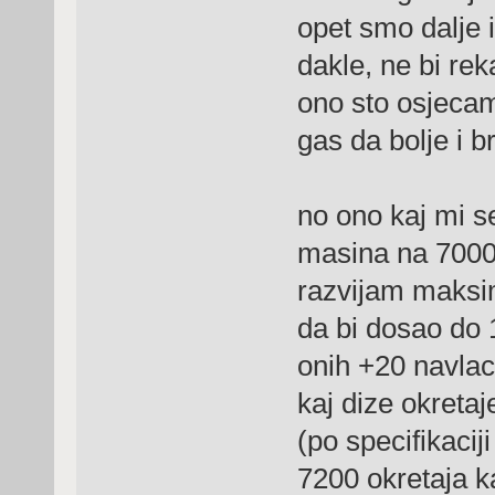
opet smo dalje i
dakle, ne bi re
ono sto osjecam
gas da bolje i 
no ono kaj mi se
masina na 7000 
razvijam maksi
da bi dosao do 
onih +20 navlac
kaj dize okreta
(po specifikaci
7200 okretaja ka