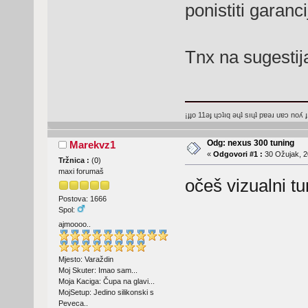
ponistiti garanc
Tnx na sugesti
¡ɟɟo 11ǝɟ ɥɔʇıq ǝɥʇ sıɥʇ pɐǝɹ uɐɔ noʎ ɟ
Odg: nexus 300 tuning
Marekvz1
«
Odgovori #1 :
30 Ožujak, 2
Tržnica :
(
0
)
maxi forumaš
očeš vizualni tu
Postova: 1666
Spol:
ajmoooo..
Mjesto: Varaždin
Moj Skuter: Imao sam...
Moja Kaciga: Čupa na glavi...
MojSetup: Jedino silikonski s
Peveca..