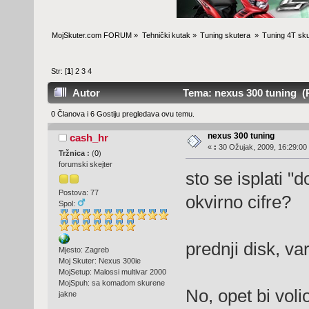
MojSkuter.com FORUM
»
Tehnički kutak
»
Tuning skutera 
»
Tuning 4T sku
Str: [
1
]
2
3
4
Autor
Tema: nexus 300 tuning (P
0 Članova i 6 Gostiju pregledava ovu temu.
nexus 300 tuning
cash_hr
«
:
30 Ožujak, 2009, 16:29:00
Tržnica :
(
0
)
forumski skejter
sto se isplati "
Postova: 77
okvirno cifre?
Spol:
prednji disk, v
Mjesto: Zagreb
Moj Skuter: Nexus 300ie
MojSetup: Malossi multivar 2000
MojSpuh: sa komadom skurene
No, opet bi vol
jakne