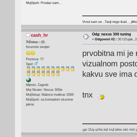
MojSpuh: Prodao sam...
Vrnul sam se...Tanji nego ikad.....j#bo
Odg: nexus 300 tuning
cash_hr
«
Odgovori #2 :
30 Ožujak, 2
Tržnica :
(
0
)
forumski skejter
prvobitna mi je
Postova: 77
vizualnom posto
Spol:
kakvu sve ima 
Mjesto: Zagreb
Moj Skuter: Nexus 300ie
tnx
MojSetup: Malossi multivar 2000
MojSpuh: sa komadom skurene
jakne
¡ɟɟo 11ǝɟ ɥɔʇıq ǝɥʇ sıɥʇ pɐǝɹ uɐɔ noʎ ɟ