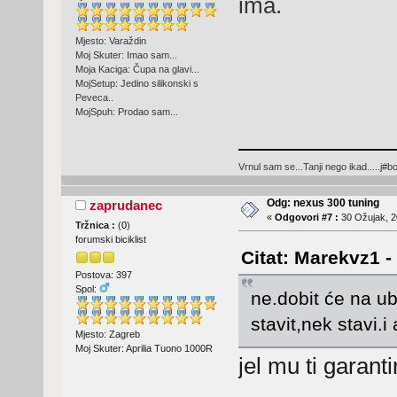
ima.
Mjesto: Varaždin
Moj Skuter: Imao sam...
Moja Kaciga: Čupa na glavi...
MojSetup: Jedino silikonski s
Peveca..
MojSpuh: Prodao sam...
Vrnul sam se...Tanji nego ikad.....j#bo
Odg: nexus 300 tuning
zaprudanec
«
Odgovori #7 :
30 Ožujak, 2
Tržnica :
(
0
)
forumski biciklist
Citat: Marekvz1 -
Postova: 397
Spol:
ne.dobit će na ub
stavit,nek stavi.
Mjesto: Zagreb
Moj Skuter: Aprilia Tuono 1000R
jel mu ti garant