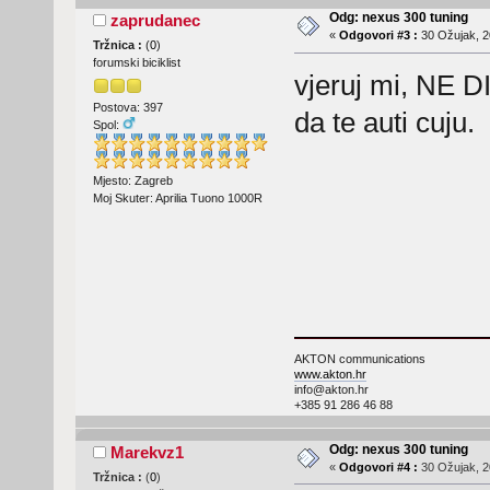
Odg: nexus 300 tuning
zaprudanec
«
Odgovori #3 :
30 Ožujak, 2
Tržnica :
(
0
)
forumski biciklist
vjeruj mi, NE 
Postova: 397
da te auti cuju.
Spol:
Mjesto: Zagreb
Moj Skuter: Aprilia Tuono 1000R
AKTON communications
www.akton.hr
info@akton.hr
+385 91 286 46 88
Odg: nexus 300 tuning
Marekvz1
«
Odgovori #4 :
30 Ožujak, 2
Tržnica :
(
0
)