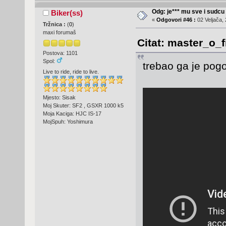
Odg: je*** mu sve i sudcu
Biker(ss)
«
Odgovori #46 :
02 Veljača, 
Tržnica :
(
0
)
maxi forumaš
Citat: master_o_f
Postova: 1101
Spol:
trebao ga je pogo
Live to ride, ride to live.
Mjesto: Sisak
Moj Skuter: SF2 , GSXR 1000 k5
Moja Kaciga: HJC IS-17
MojSpuh: Yoshimura