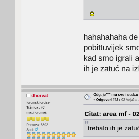
hahahahaha de is
pobit!uvijek sm
kad smo igrali a
ih je zatuć na iz
Odg: je*** mu sve i sudcu
dhorvat
«
Odgovori #42 :
02 Veljača, 
forumski cruiser
Tržnica :
(
0
)
Citat: area mf - 0
maxi forumaš
Postova: 6892
trebalo ih je zatuć
Spol: