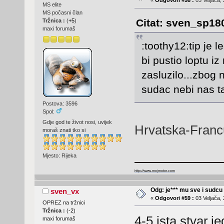
«
Odgovori #58 :
03 Veljača, 
MS elite
MS počasni član
Citat: sven_sp180
Tržnica :
(
+5
)
maxi forumaš
:toothy12:tip je 
bi pustio loptu i
zasluzilo...zbog 
sudac nebi nas ta
Postova: 3596
Spol:
Gdje god te život nosi, uvijek
Hrvatska-Fran
moraš znati tko si
Mjesto: Rijeka
http://www.mojmotor.com
Odg: je*** mu sve i sudcu
sven_vx
«
Odgovori #59 :
03 Veljača, 
OPREZ na tržnici
Tržnica :
(
-2
)
4-5 ista stvar,j
maxi forumaš