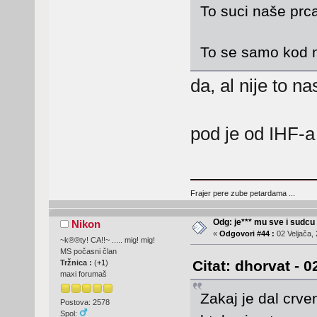
To suci naše prc
To se samo kod 
da, al nije to 
pod je od IHF-
Frajer pere zube petardama ...
Odg: je*** mu sve i sudcu
Nikon
«
Odgovori #44 :
02 Veljača, 
~k®®ty! CA!!~ ..... mig! mig!
MS počasni član
Citat: dhorvat - 0
Tržnica :
(
+1
)
maxi forumaš
Zakaj je dal crve
Postova: 2578
Spol: