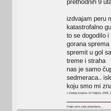
prethodnih 9 uta
izdvajam peru m
katastrofalno g
to se dogodilo 
gorana sprema k
spremit u gol sa
treme i straha
nas je samo ču
sedmeraca.. isk
koju smo mi znal
«
Zadnja izmjena: 02 Veljača, 2009,
Frajer pere zube petardama ...