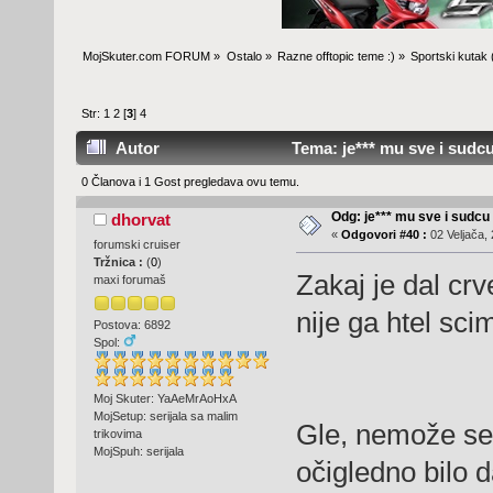
MojSkuter.com FORUM
»
Ostalo
»
Razne offtopic teme :)
»
Sportski kutak
Str:
1
2
[
3
]
4
Autor
Tema: je*** mu sve i sudcu
0 Članova i 1 Gost pregledava ovu temu.
Odg: je*** mu sve i sudcu
dhorvat
«
Odgovori #40 :
02 Veljača, 
forumski cruiser
Tržnica :
(
0
)
Zakaj je dal cr
maxi forumaš
nije ga htel sc
Postova: 6892
Spol:
Moj Skuter: YaAeMrAoHxA
MojSetup: serijala sa malim
Gle, nemože se 
trikovima
MojSpuh: serijala
očigledno bilo d