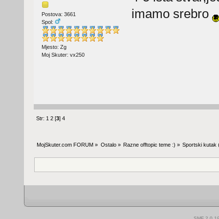
imamo srebro
Postova: 3661
Spol:
Mjesto: Zg
Moj Skuter: vx250
Str:
1
2
[
3
]
4
MojSkuter.com FORUM
»
Ostalo
»
Razne offtopic teme :)
»
Sportski kutak
SMF 2.0.1