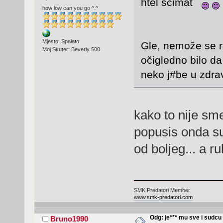
htel scimat
how low can you go ^.^
Mjesto: Spalato
Gle, nemože se r
Moj Skuter: Beverly 500
očigledno bilo da
neko j#be u zdr
kako to nije sm
popusis onda su 
od boljeg... a ru
SMK Predatori Member
www.smk-predatori.com
Odg: je*** mu sve i sudcu
Bruno1990