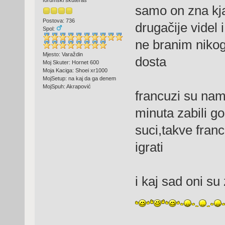
forumski skuteraš
samo on zna kja 
Postova: 736
drugačije videl i
Spol:
ne branim nikoga 
Mjesto: Varaždin
dosta
Moj Skuter: Hornet 600
Moja Kaciga: Shoei xr1000
MojSetup: na kaj da ga denem
MojSpuh: Akrapović
francuzi su nam
minuta zabili gol 
suci,takve fran
igrati
i kaj sad oni 