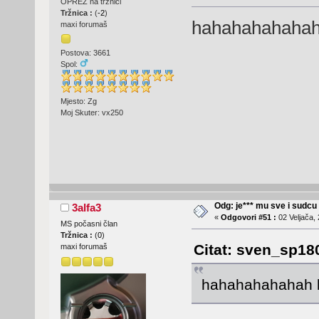
OPREZ na tržnici
Tržnica :
(
-2
)
hahahahahahah 
maxi forumaš
Postova: 3661
Spol:
Mjesto: Zg
Moj Skuter: vx250
Odg: je*** mu sve i sudcu
3alfa3
«
Odgovori #51 :
02 Veljača, 
MS počasni član
Tržnica :
(
0
)
Citat: sven_sp180
maxi forumaš
hahahahahahah k