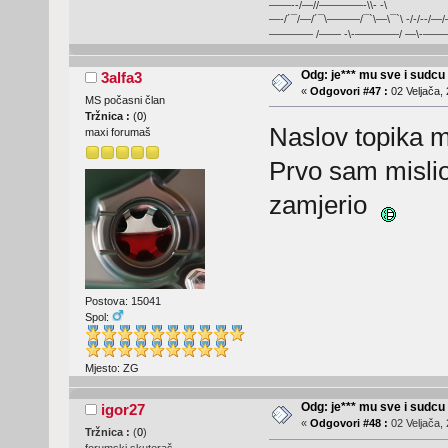
——--/—//————-\\- -\
—-/´¯/—/´¯\———/¯`\—\¯`\ -/-/--/—
———— /—— -\-————/ —\-———
Odg: je*** mu sve i sudcu
3alfa3
«
Odgovori #47 :
02 Veljača, 
MS počasni član
Tržnica :
(
0
)
Naslov topika mi
maxi forumaš
Prvo sam mislio
zamjerio
Postova: 15041
Spol:
Mjesto: ZG
Odg: je*** mu sve i sudcu
igor27
«
Odgovori #48 :
02 Veljača, 
Tržnica :
(
0
)