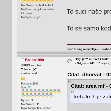
Moj Skuter: YaAeMrAoHxA
To suci naše pr
MojSetup: serijala sa malim
trikovima
MojSpuh: serijala
To se samo kod
Base tuning minarellija... u slob
Odg: je*** mu sve i sudcu
Bruno1990
«
Odgovori #43 :
02 Veljača, 
OPREZ na tržnici
Tržnica :
(
-1
)
Citat: dhorvat - 0
maxi forumaš
Postova: 2897
Citat: area mf -
Spol:
trebalo ih je zat
Mjesto: ZG
Moj Skuter: SP
Moja Kaciga: KBC replica