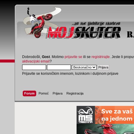
Dobrodošli,
Gost
. Molimo
prijavite se
ili se
registrirajte
. Jeste li propus
aktivacijski email
?
Prijavite se korisničkim imenom, lozinkom i duljinom prijave
Forum
Pomoć
Prijava
Registracija