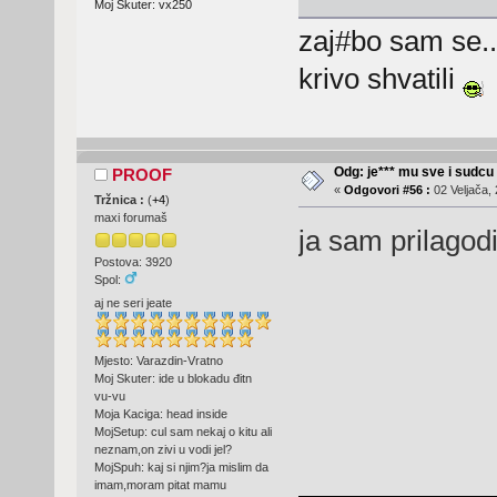
Moj Skuter: vx250
zaj#bo sam se...
krivo shvatili
Odg: je*** mu sve i sudcu
PROOF
«
Odgovori #56 :
02 Veljača, 
Tržnica :
(
+4
)
maxi forumaš
ja sam prilagodi
Postova: 3920
Spol:
aj ne seri jeate
Mjesto: Varazdin-Vratno
Moj Skuter: ide u blokadu đitn
vu-vu
Moja Kaciga: head inside
MojSetup: cul sam nekaj o kitu ali
neznam,on zivi u vodi jel?
MojSpuh: kaj si njim?ja mislim da
imam,moram pitat mamu