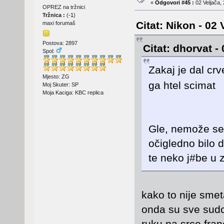
«
Odgovori #45 :
02 Veljača, 
OPREZ na tržnici
Tržnica :
(
-1
)
Citat: Nikon - 02 
maxi forumaš
Postova: 2897
Citat: dhorvat -
Spol:
Zakaj je dal cr
Mjesto: ZG
ga htel scima
Moj Skuter: SP
Moja Kaciga: KBC replica
Gle, nemože se 
očigledno bilo 
te neko j#be u
kako to nije sme
onda su sve sudci 
ruku na srce franc