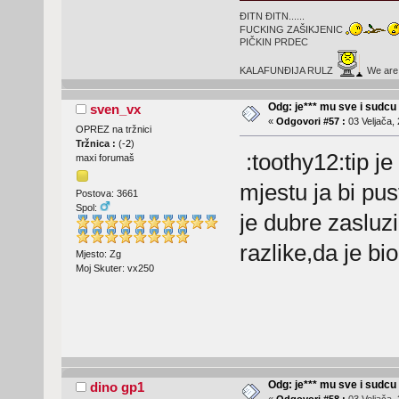
ĐITN ĐITN......
FUCKING ZAŠIKJENIC
PIČKIN PRDEC
KALAFUNĐIJA RULZ
We are t
Odg: je*** mu sve i sudcu
sven_vx
«
Odgovori #57 :
03 Veljača, 
OPREZ na tržnici
Tržnica :
(
-2
)
:toothy12:tip j
maxi forumaš
mjestu ja bi pus
Postova: 3661
Spol:
je dubre zasluzi
razlike,da je bi
Mjesto: Zg
Moj Skuter: vx250
Odg: je*** mu sve i sudcu
dino gp1