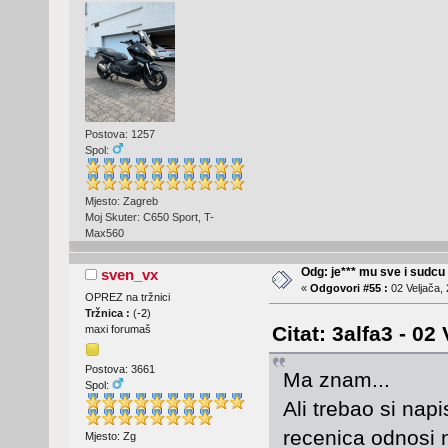
Postova: 1257
Spol:
Mjesto: Zagreb
Moj Skuter: C650 Sport, T-
Max560
Odg: je*** mu sve i sudcu
sven_vx
«
Odgovori #55 :
02 Veljača, 
OPREZ na tržnici
Tržnica :
(
-2
)
Citat: 3alfa3 - 02
maxi forumaš
Postova: 3661
Ma znam...
Spol:
Ali trebao si napi
recenica odnosi 
Mjesto: Zg