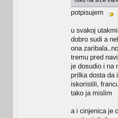
potpisujem
u svakoj utakmi
dobro sudi a ne
ona zaribala..no
tremu pred navij
je dosudio i na 
prilka dosta da
iskoristili, franc
tako ja mislim
a i cinjenica je d