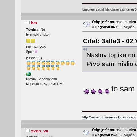
kupujem zadnji blatobran za hornet 
Odg: je*** mu sve i sudcu
Iva
«
Odgovori #49 :
02 Veljača, 
Tržnica :
(
0
)
forumski skejter
Citat: 3alfa3 - 02
Postova: 235
Spol:
Naslov topika mi j
kissssi :)))
Prvo sam mislio 
Mjesto: Bedekov?ina
Moj Skuter: Sym Orbit 50
to sam i
http://www.my-forum.kicks-ass.org/
J
Odg: je*** mu sve i sudcu
sven_vx
«
Odgovori #50 :
02 Veljača, 