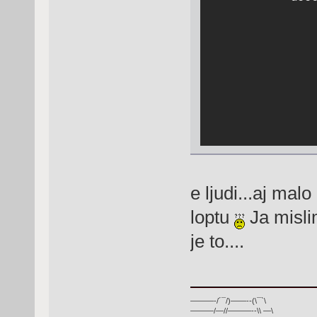
e ljudi...aj malo
loptu
Ja mislim
je to....
———-/´¯/)——--(\¯`\
———/—//———--\\ —\