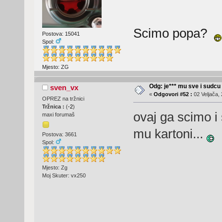
Scimo popa?
Postova: 15041
Spol:
Mjesto: ZG
Odg: je*** mu sve i sudcu
sven_vx
«
Odgovori #52 :
02 Veljača, 
OPREZ na tržnici
Tržnica :
(
-2
)
ovaj ga scimo i
maxi forumaš
mu kartoni...
Postova: 3661
Spol:
Mjesto: Zg
Moj Skuter: vx250