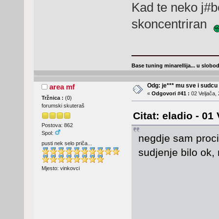
Kad te neko j#
skoncentriran
Base tuning minarellija... u slob
Odg: je*** mu sve i sudcu
area mf
«
Odgovori #41 :
02 Veljača, 
Tržnica :
(
0
)
forumski skuteraš
Citat: eladio - 01
Postova: 862
Spol:
negdje sam procita
pusti nek selo priča...
sudjenje bilo ok
Mjesto: vinkovci