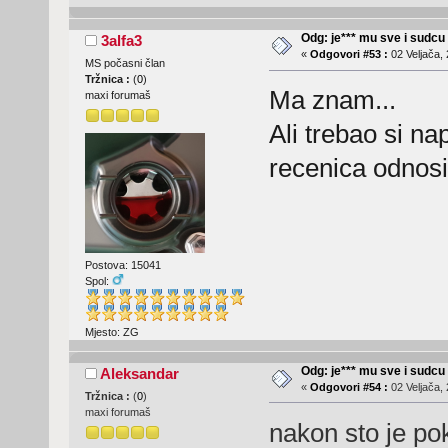
Odg: je*** mu sve i sudcu
3alfa3
«
Odgovori #53 :
02 Veljača, 
MS počasni član
Tržnica :
(
0
)
Ma znam...
maxi forumaš
Ali trebao si na
recenica odnosi
Postova: 15041
Spol:
Mjesto: ZG
Odg: je*** mu sve i sudcu
Aleksandar
«
Odgovori #54 :
02 Veljača, 
Tržnica :
(
0
)
maxi forumaš
nakon sto je po