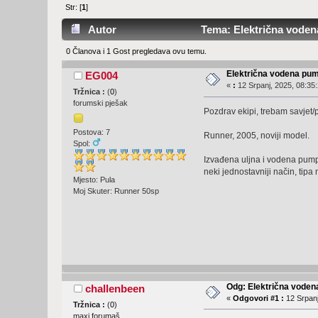
Str: [
1
]
Autor
Tema: Električna vodena
0 Članova i 1 Gost pregledava ovu temu.
Električna vodena pum
EG004
«
:
12 Srpanj, 2025, 08:35:
Tržnica :
(
0
)
forumski pješak
Pozdrav ekipi, trebam savjet
Postova: 7
Runner, 2005, noviji model.
Spol:
Izvađena uljna i vodena pumpa
neki jednostavniji način, tipa 
Mjesto: Pula
Moj Skuter: Runner 50sp
Odg: Električna voden
challenbeen
«
Odgovori #1 :
12 Srpanj
Tržnica :
(
0
)
maxi forumaš