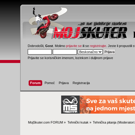
Dobrodošli,
Gost
. Molimo
prijavite se
ili se
registrirajte
. Jeste li propustili 
Prijavite se korisničkim imenom, lozinkom i duljinom prijave
Forum
Pomoć
Prijava
Registracija
MojSkuter.com FORUM
»
Tehnički kutak
»
Tehnička pitanja
(Moderatori