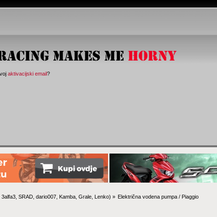
svoj
aktivacijski email
?
:
3alfa3
,
SRAD
,
dario007
,
Kamba
,
Grale
,
Lenko
) »
Električna vodena pumpa / Piaggio 