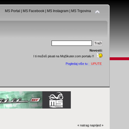
MS Portal
|
MS Facebook
|
MS Instagram
|
MS Trgovina
Novosti:
I ti možeš pisati na MojSkuter.com portalu !!
Pogledaj više tu :
UPUTE
« natrag
naprijed »