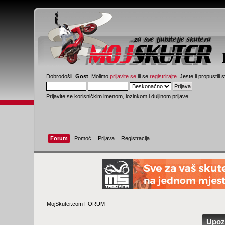
Dobrodošli,
Gost
. Molimo
prijavite se
ili se
registrirajte
. Jeste li propustili 
Prijavite se korisničkim imenom, lozinkom i duljinom prijave
Forum
Pomoć
Prijava
Registracija
MojSkuter.com FORUM
Upoz