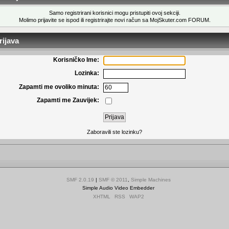
Samo registrirani korisnici mogu pristupiti ovoj sekciji.
Molimo prijavite se ispod ili
registrirajte novi račun
sa MojSkuter.com FORUM.
ijava
Korisničko Ime:
Lozinka:
Zapamti me ovoliko minuta:
Zapamti me Zauvijek:
Zaboravili ste lozinku?
SMF 2.0.19
|
SMF © 2011
,
Simple Machines
Simple Audio Video Embedder
XHTML
RSS
WAP2