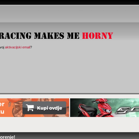
svoj
aktivacijski email
?
orenje!