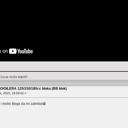
čuvar može letjeti!!!
IO/GILERA 125/150/180cc bloka (BB blok)
, 2023, 19:59:02 »
 i molio Boga da mi zatreba😁