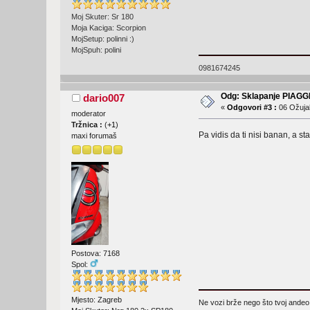
Moj Skuter: Sr 180
Moja Kaciga: Scorpion
MojSetup: polinni :)
MojSpuh: polini
0981674245
Odg: Sklapanje PIAGG
dario007
«
Odgovori #3 :
06 Ožujak
moderator
Tržnica :
(
+1
)
Pa vidis da ti nisi banan, a sta
maxi forumaš
Postova: 7168
Spol:
Mjesto: Zagreb
Ne vozi brže nego što tvoj andeo 