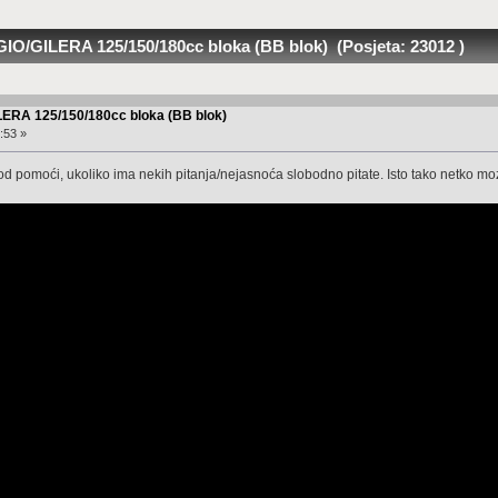
IO/GILERA 125/150/180cc bloka (BB blok) (Posjeta: 23012 )
LERA 125/150/180cc bloka (BB blok)
:53 »
 pomoći, ukoliko ima nekih pitanja/nejasnoća slobodno pitate. Isto tako netko mozda