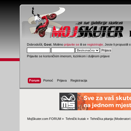
Dobrodošli,
Gost
. Molimo
prijavite se
ili se
registrirajte
. Jeste li propustili 
Prijavite se korisničkim imenom, lozinkom i duljinom prijave
Forum
Pomoć
Prijava
Registracija
MojSkuter.com FORUM
»
Tehnički kutak
»
Tehnička pitanja
(Moderatori