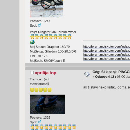
Postova: 1247
Spol:
Italjet Dragster MK1 proud owner
http://forum.mojskuter.com/index
Moj Skuter: Dragster 180/70
http://forum.mojskuter.com/index
MojSetup: Gilardoni 180-20,5/DR
http://forum.mojskuter.com/index
EVO 70-17,5
http://forum.mojskuter.com/index
MojSpuh: SM06/Yasuni R
Odg: Sklapanje PIAGG
aprilija top
«
Odgovori #2 :
06 Ožujak
Tržnica :
(
+3
)
maxi forumaš
ak ti stavi neko kritiku odma s
Postova: 1325
Spol: