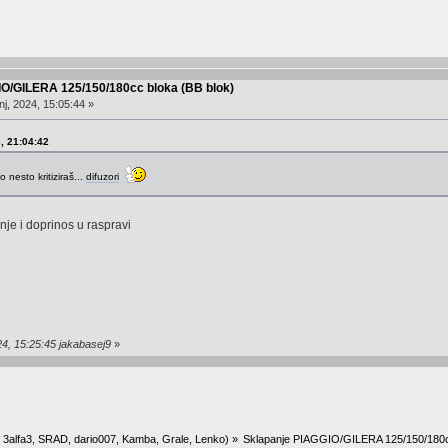
IO/GILERA 125/150/180cc bloka (BB blok)
j, 2024, 15:05:44 »
3, 21:04:42
o nesto kritiziraš...
difuzori
nje i doprinos u raspravi
24, 15:25:45 jakabasej9
»
:
3alfa3
,
SRAD
,
dario007
,
Kamba
,
Grale
,
Lenko
) »
Sklapanje PIAGGIO/GILERA 125/150/180c