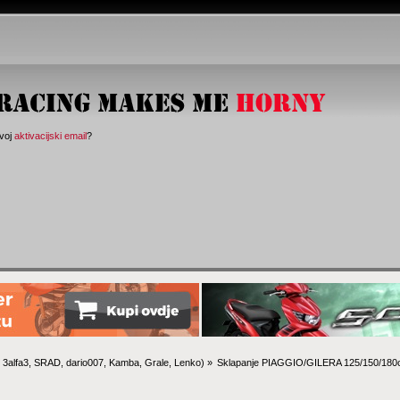
svoj
aktivacijski email
?
:
3alfa3
,
SRAD
,
dario007
,
Kamba
,
Grale
,
Lenko
) »
Sklapanje PIAGGIO/GILERA 125/150/180c