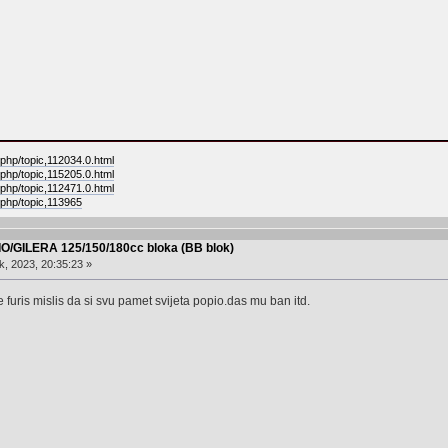
.php/topic,112034.0.html
.php/topic,115205.0.html
.php/topic,112471.0.html
.php/topic,113965
IO/GILERA 125/150/180cc bloka (BB blok)
, 2023, 20:35:23 »
e furis mislis da si svu pamet svijeta popio.das mu ban itd.