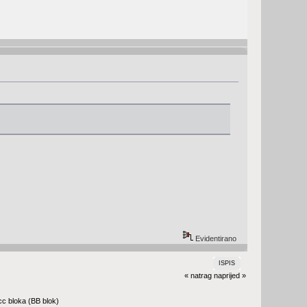
Evidentirano
ISPIS
« natrag
naprijed »
c bloka (BB blok)