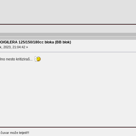
IO/GILERA 125/150/180cc bloka (BB blok)
, 2023, 21:04:42 »
lno nesto kritiziraš...
čuvar može letjeti!!!