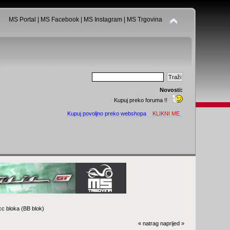
MS Portal
|
MS Facebook
|
MS Instagram
|
MS Trgovina
Novosti:
Kupuj preko foruma !!
Kupuj povoljno preko webshopa
KLIKNI ME
c bloka (BB blok)
« natrag
naprijed »