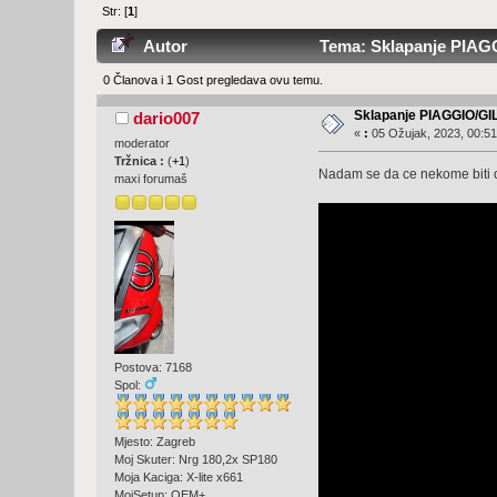
Str: [
1
]
Autor
Tema: Sklapanje PIAGG
0 Članova i 1 Gost pregledava ovu temu.
Sklapanje PIAGGIO/GI
dario007
«
:
05 Ožujak, 2023, 00:51
moderator
Tržnica :
(
+1
)
Nadam se da ce nekome biti od
maxi forumaš
Postova: 7168
Spol:
Mjesto: Zagreb
Moj Skuter: Nrg 180,2x SP180
Moja Kaciga: X-lite x661
MojSetup: OEM+