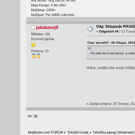
Moj Skuter: Nrg 180,2x SP180
Moja Kaciga: X-lite x661
MojSetup: OEM+
MojSpuh: Pia-SM06,Jollymoto
Odg: Sklapanje PIAGG
jakabasej9
«
Odgovori #4 :
12 Travan
Tržnica :
(
0
)
forumski pješak
Citat: dario007 - 06 Ožujak, 202
Postova: 23
Pa vidis da ti nisi banan, a staln
Haha, svatko ima svoje mišlje
«
Zadnja izmjena: 25 Travanj, 20
Str: [
1
]
MojSkuter.com FORUM
»
Tehnički kutak
»
Tehnička pitanja
(Moderatori