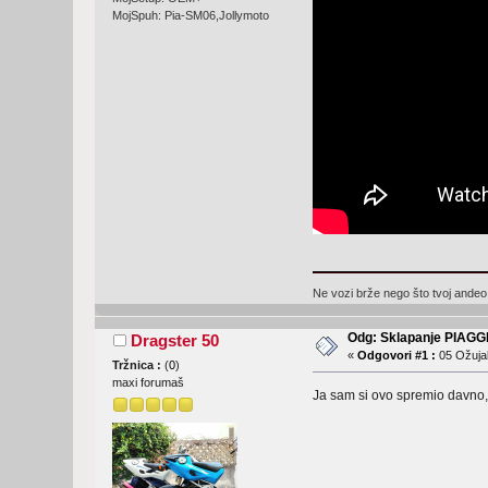
MojSpuh: Pia-SM06,Jollymoto
Ne vozi brže nego što tvoj andeo 
Odg: Sklapanje PIAGG
Dragster 50
«
Odgovori #1 :
05 Ožujak
Tržnica :
(
0
)
maxi forumaš
Ja sam si ovo spremio davno,