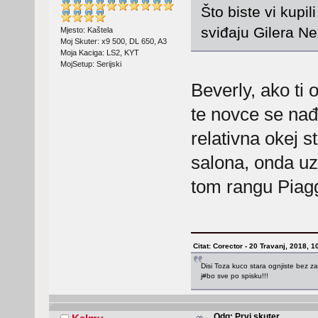
Što biste vi kupi
sviđaju Gilera Ne
Mjesto: Kaštela
Moj Skuter: x9 500, DL 650, A3
Moja Kaciga: LS2, KYT
MojSetup: Serijski
Beverly, ako ti
te novce se nađe
relativna okej s
salona, onda uz
tom rangu Piagg
Citat: Corector - 20 Travanj, 2018, 1
Disi Toza kuco stara ognjiste bez za
j#bo sve po spisku!!!
Odg: Prvi skuter