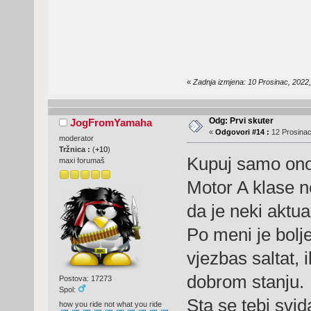
«
Zadnja izmjena: 10 Prosinac, 2022
Odg: Prvi skuter
JogFromYamaha
«
Odgovori #14 :
12 Prosinac
moderator
Tržnica :
(
+10
)
Kupuj samo ono 
maxi forumaš
Motor A klase n
da je neki aktua
Po meni je bolj
vjezbas saltat, 
dobrom stanju.
Postova: 17273
Spol:
Sta se tebi svid
how you ride not what you ride