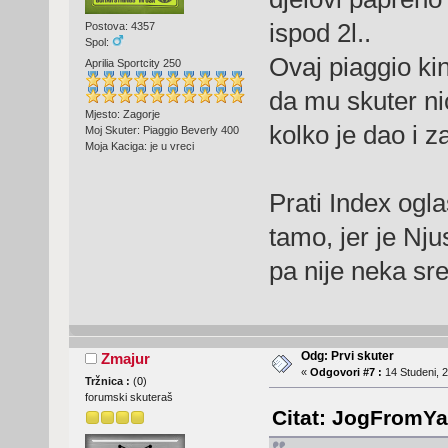
ispod 2l..
Postova: 4357
Spol:
Ovaj piaggio ki
Aprilia Sportcity 250
da mu skuter nic
Mjesto: Zagorje
kolko je dao i 
Moj Skuter: Piaggio Beverly 400
Moja Kaciga: je u vreci
Prati Index ogl
tamo, jer je Nj
pa nije neka sre
Odg: Prvi skuter
Zmajur
«
Odgovori #7 :
14 Studeni, 2
Tržnica :
(
0
)
forumski skuteraš
Citat: JogFromYa