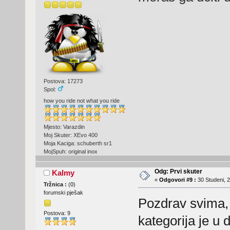
Postova: 17273
Spol:
how you ride not what you ride
Mjesto: Varazdin
Moj Skuter: XEvo 400
Moja Kaciga: schuberth sr1
MojSpuh: original inox
Odg: Prvi skuter
Kalmy
«
Odgovori #9 :
30 Studeni, 2
Tržnica :
(
0
)
forumski pješak
Pozdrav svima,
Postova: 9
kategorija je u 