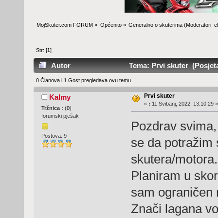
MojSkuter.com FORUM
»
Općenito
»
Generalno o skuterima
(Moderatori:
e
Str: [
1
]
Autor
Tema: Prvi skuter (Posjeta
0 Članova i 1 Gost pregledava ovu temu.
Prvi skuter
Kalmy
«
:
11 Svibanj, 2022, 13:10:29 »
Tržnica :
(
0
)
forumski pješak
Pozdrav svima, 
Postova: 9
se da potražim 
skutera/motora.
Planiram u skori
sam ograničen na
Znači lagana v