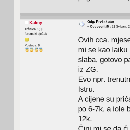
Odg: Prvi skuter
Kalmy
«
Odgovori #5 :
21 Svibanj, 2
Tržnica :
(
0
)
forumski pješak
Ovih cca. mjese
Postova: 9
mi se kao laiku
slaba, gotovo p
iz ZG.
Evo npr. trenutn
Istru.
A cijene su prič
po 6-7k, a iole
12k.
Čini mi se da ć