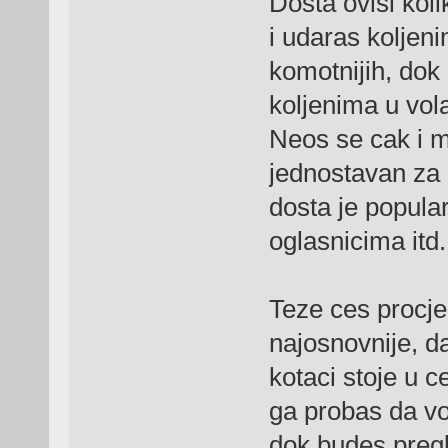
Dosta ovisi koli
i udaras koljeni
komotnijih, dok
koljenima u vola
Neos se cak i me
jednostavan za 
dosta je popular
oglasnicima itd.
Teze ces procjen
najosnovnije, d
kotaci stoje u c
ga probas da vo
dok budes pregl