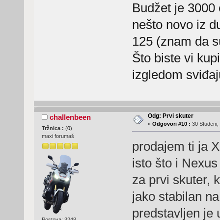
Budžet je 3000 
nešto novo iz 
125 (znam da su 
Što biste vi ku
izgledom sviđaj
Odg: Prvi skuter
challenbeen
«
Odgovori #10 :
30 Studeni,
Tržnica :
(
0
)
maxi forumaš
prodajem ti ja X
isto što i Nexu
za prvi skuter, k
jako stabilan na 
predstavljen je 
Postova: 3248