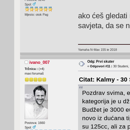
Spol:
ako ćeš gledati
Mjesto: otok Pag
savjeta, da se
Yamaha N-Max 155 ie 2018
Odg: Prvi skuter
ivano_007
«
Odgovori #11 :
30 Studeni, 
Tržnica :
(
+4
)
maxi forumaš
Citat: Kalmy - 30
Pozdrav svima, 
kategorija je u d
Budžet je 3000 e
novo iz dućana 
Postova: 1660
su 125cc, ali za p
Spol: