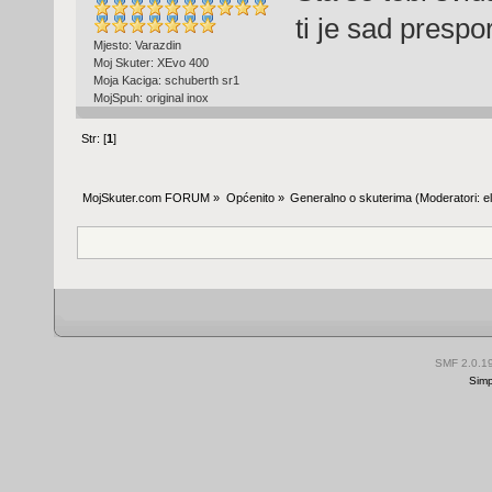
ti je sad presp
Mjesto: Varazdin
Moj Skuter: XEvo 400
Moja Kaciga: schuberth sr1
MojSpuh: original inox
Str: [
1
]
MojSkuter.com FORUM
»
Općenito
»
Generalno o skuterima
(Moderatori:
e
SMF 2.0.1
Simp