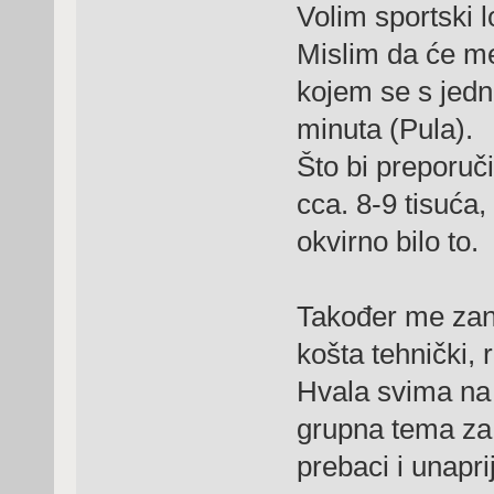
Volim sportski lo
Mislim da će me 
kojem se s jedn
minuta (Pula).
Što bi preporuč
cca. 8-9 tisuća,
okvirno bilo to.
Također me zani
košta tehnički, r
Hvala svima na 
grupna tema za
prebaci i unapr