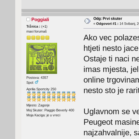
Odg: Prvi skuter
Poggiali
«
Odgovori #1 :
14 Svibanj, 2
Tržnica :
(
+1
)
maxi forumaš
Ako vec polazes
htjeti nesto jac
Ostaje ti naci ne
imas mjesta, je
online trgovinam
Postova: 4357
Spol:
nesto sto je rarit
Aprilia Sportcity 250
Mjesto: Zagorje
Uglavnom se vec
Moj Skuter: Piaggio Beverly 400
Moja Kaciga: je u vreci
Peugeot masine.
najzahvalnije, s