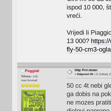
ispod 10 000, št
vreći.
Vrijedi li Piag
13 000?
https:/
fly-50-cm3-ogl
Odg: Prvi skuter
Poggiali
«
Odgovori #6 :
21 Svibanj, 2
Tržnica :
(
+1
)
maxi forumaš
50 cc 4t nebi gl
ga dobis na pok
ne mozes pratiti
djelovi papreno 