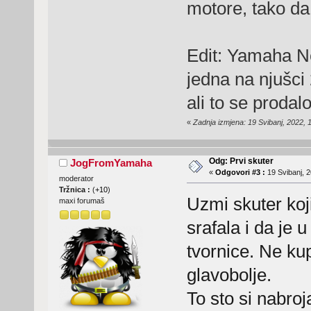
motore, tako da
Edit: Yamaha Neo
jedna na njušc
ali to se prodal
«
Zadnja izmjena: 19 Svibanj, 2022, 
Odg: Prvi skuter
JogFromYamaha
«
Odgovori #3 :
19 Svibanj, 2
moderator
Tržnica :
(
+10
)
Uzmi skuter koj
maxi forumaš
srafala i da je 
tvornice. Ne kup
glavobolje.
To sto si nabroj