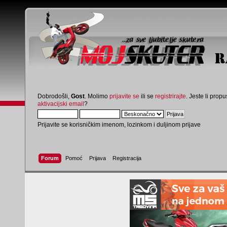
Dobrodošli,
Gost
. Molimo
prijavite se
ili se
registrirajte
. Jeste li propus
aktivacijski email
?
Prijavite se korisničkim imenom, lozinkom i duljinom prijave
Forum
Pomoć
Prijava
Registracija