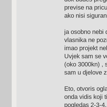
previse na pric
ako nisi siguran
ja osobno nebi 
vlasnika ne pozn
imao projekt nek
Uvjek sam se vo
(oko 3000kn) , s
sam u djelove z
Eto, otvoris ogl
onda vidis koji 
pogledas 2-3-4, 