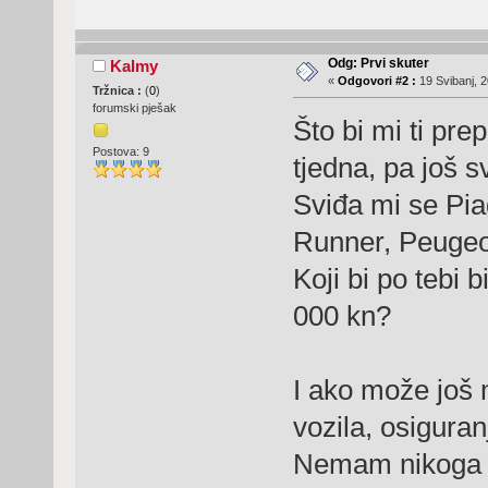
Odg: Prvi skuter
Kalmy
«
Odgovori #2 :
19 Svibanj, 2
Tržnica :
(
0
)
forumski pješak
Što bi mi ti pre
Postova: 9
tjedna, pa još 
Sviđa mi se Pia
Runner, Peugeot 
Koji bi po tebi 
000 kn?
I ako može još m
vozila, osiguran
Nemam nikoga u