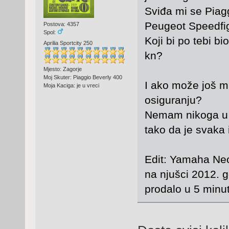
Sviđa mi se Piag
Peugeot Speedfigh
Postova: 4357
Spol:
Koji bi po tebi b
Aprilia Sportcity 250
kn?
Mjesto: Zagorje
Moj Skuter: Piaggio Beverly 400
I ako može još ma
Moja Kaciga: je u vreci
osiguranju?
Nemam nikoga u 
tako da je svaka 
Edit: Yamaha Neos
na njušci 2012. 
prodalo u 5 minut