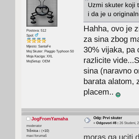
Uzmi skuter koji 
i da je u original
Hahha, ovo je z
Postova: 512
Spol:
za sina zbog ma
Mjesto: SantaFe
30% vijaka, pa c
Moj Skuter: Piaggio Typhoon 50
Moja Kaciga: XXL
razlicite vide..
MojSetup: OEM
sina (naravno o
barata alatom, 
placem..
Odg: Prvi skuter
JogFromYamaha
«
Odgovori #8 :
26 Studeni, 2
moderator
Tržnica :
(
+10
)
moras ga uciti 
maxi forumaš