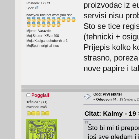
proizvodac iz e
Postova: 17273
Spol:
servisi nisu pro
how you ride not what you ride
Sto se tice regi
Mjesto: Varazdin
(tehnicki + osig
Moj Skuter: XEvo 400
Moja Kaciga: schuberth sr1
Prijepis kolko 
MojSpuh: original inox
strasno, poreza
nove papire i ta
Odg: Prvi skuter
Poggiali
«
Odgovori #4 :
19 Svibanj, 2
Tržnica :
(
+1
)
maxi forumaš
Citat: Kalmy - 19
Što bi mi ti prep
još sve gledam i 