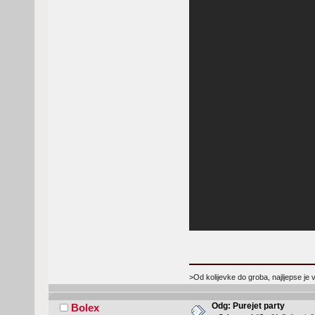
>Od kolijevke do groba, najljepse je 
Odg: Purejet party
Bolex