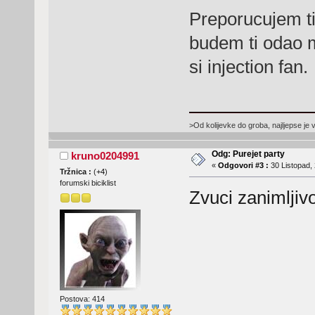
Preporucujem ti 
budem ti odao ma
si injection fan.
>Od kolijevke do groba, najljepse je 
Odg: Purejet party
kruno0204991
«
Odgovori #3 :
30 Listopad, 
Tržnica :
(
+4
)
forumski biciklist
Zvuci zanimljiv
Postova: 414