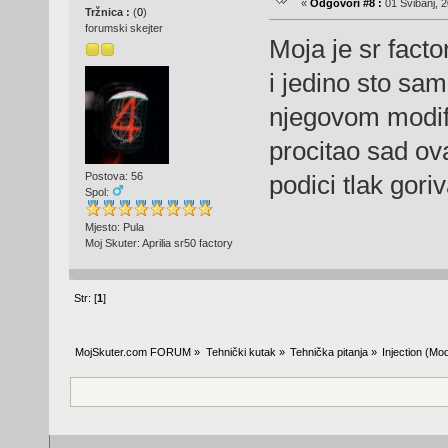
«
Odgovori #8 :
01 Svibanj, 2
Tržnica :
(
0
)
forumski skejter
Moja je sr facto
i jedino sto sam
njegovom modif
procitao sad ova
Postova: 56
podici tlak gori
Spol:
Mjesto: Pula
Moj Skuter: Aprilia sr50 factory
Str: [
1
]
MojSkuter.com FORUM
»
Tehnički kutak
»
Tehnička pitanja
»
Injection
(Mod