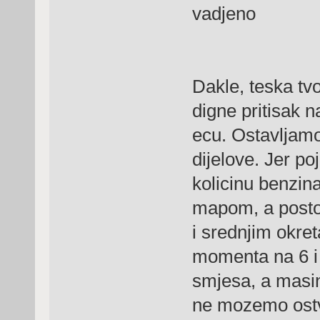
vadjeno
Dakle, teska tv
digne pritisak n
ecu. Ostavljamo
dijelove. Jer po
kolicinu benzin
mapom, a posto
i srednjim okre
momenta na 6 i 
smjesa, a masin
ne mozemo ostva