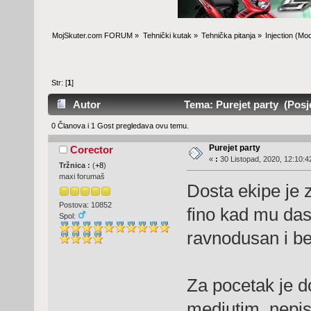
MojSkuter.com FORUM
»
Tehnički kutak
»
Tehnička pitanja
»
Injection
(Mod
Str: [
1
]
Autor
Tema: Purejet party (Posje
0 Članova i 1 Gost pregledava ovu temu.
Purejet party
Corector
«
:
30 Listopad, 2020, 12:10:4
Tržnica :
(
+8
)
maxi forumaš
Dosta ekipe je 
Postova: 10852
fino kad mu das
Spol:
ravnodusan i be
Za pocetak je d
medjutim, nepis