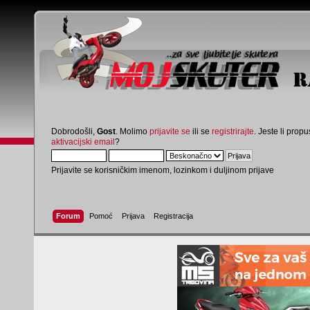
Dobrodošli,
Gost
. Molimo
prijavite se
ili se
registrirajte
. Jeste li propus
aktivacijski email
?
Prijavite se korisničkim imenom, lozinkom i duljinom prijave
Forum
Pomoć
Prijava
Registracija