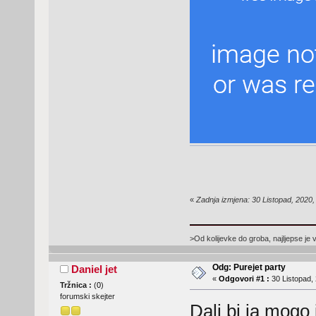
«
Zadnja izmjena: 30 Listopad, 2020,
>Od kolijevke do groba, najljepse je 
Odg: Purejet party
Daniel jet
«
Odgovori #1 :
30 Listopad, 
Tržnica :
(
0
)
forumski skejter
Dali bi ja mogo 