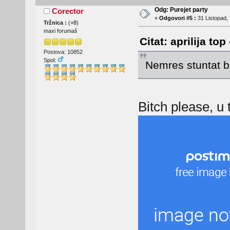
Odg: Purejet party
Corector
«
Odgovori #5 :
31 Listopad, 
Tržnica :
(
+8
)
maxi forumaš
Citat: aprilija to
Postova: 10852
Spol:
Nemres stuntat b
Bitch please, u t