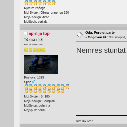
Mjesto: Požega
Moj Skuter: Gilera runner sp 180
Moja Kaciga: Airoh
MojSpuh: serijala
Odg: Purejet party
aprilija top
«
Odgovori #4 :
30 Listopad, 
Tržnica :
(
+3
)
maxi forumaš
Nemres stuntat
Postova: 1325
Spol:
Moj Skuter: Sr 180
Moja Kaciga: Scorpion
MojSetup: polinni :)
MojSpuh: polini
0981674245