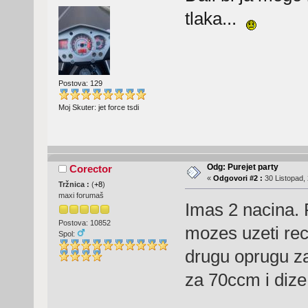
tlaka...
Postova: 129
Moj Skuter: jet force tsdi
Odg: Purejet party
Corector
«
Odgovori #2 :
30 Listopad, 
Tržnica :
(
+8
)
maxi forumaš
Imas 2 nacina. P
Postova: 10852
mozes uzeti rec
Spol:
drugu oprugu za
za 70ccm i dize