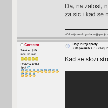
Da, na zalost, ne
za sic i kad se 
>Od kolijevke do groba, najljepse je 
Odg: Purejet party
Corector
«
Odgovori #7 :
01 Svibanj, 2
Tržnica :
(
+8
)
maxi forumaš
Kad se slozi stro
Postova: 10852
Spol: