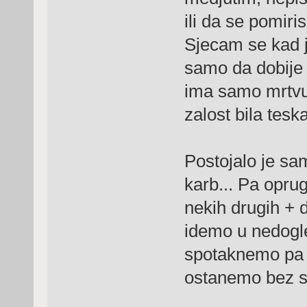
ili da se pomiri
Sjecam se kad je
samo da dobije s
ima samo mrtvu 
zalost bila tesk
Postojalo je sam
karb... Pa oprug
nekih drugih + d
idemo u nedogle
spotaknemo pa 
ostanemo bez s