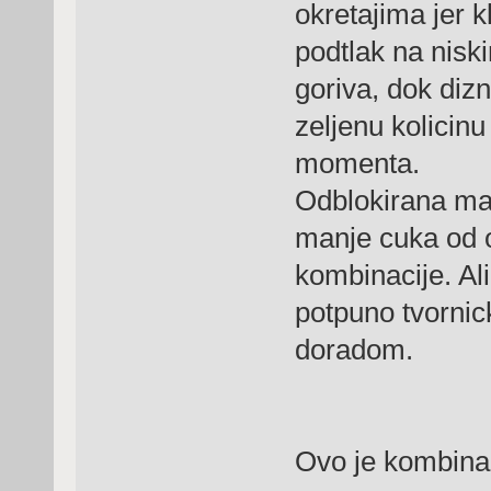
okretajima jer k
podtlak na niski
goriva, dok diz
zeljenu kolicinu
momenta.
Odblokirana ma
manje cuka od ov
kombinacije. Al
potpuno tvorni
doradom.
Ovo je kombinac