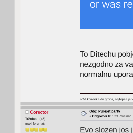
To Ditechu pobj
nezgodno za vag
normalnu upora
>Od kolijevke do groba, najljepse je 
Odg: Purejet party
Corector
«
Odgovori #6 :
23 Prosinac,
Tržnica :
(
+8
)
maxi forumaš
Evo slozen jos j