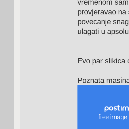
vremenom sam je
provjeravao na s
povecanje snage
ulagati u apsolu
Evo par slikica 
Poznata masina