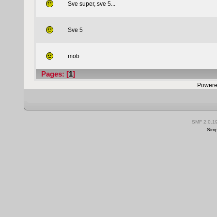
Sve super, sve 5...
Sve 5
mob
Pages: [
1
]
Powere
SMF 2.0.1
Simp