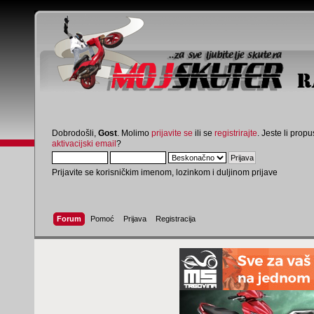
Dobrodošli,
Gost
. Molimo
prijavite se
ili se
registrirajte
. Jeste li propus
aktivacijski email
?
Prijavite se korisničkim imenom, lozinkom i duljinom prijave
Forum
Pomoć
Prijava
Registracija