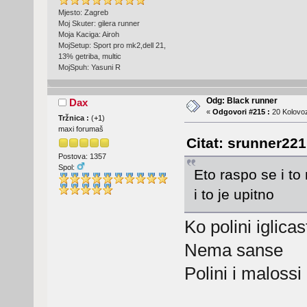
Mjesto: Zagreb
Moj Skuter: gilera runner
Moja Kaciga: Airoh
MojSetup: Sport pro mk2,dell 21,
13% getriba, multic
MojSpuh: Yasuni R
Odg: Black runner
Dax
«
Odgovori #215 :
20 Kolovoz
Tržnica :
(
+1
)
maxi forumaš
Citat: srunner221
Postova: 1357
Spol:
Eto raspo se i t
i to je upitno
Ko polini iglicast
Nema sanse
Polini i maloss