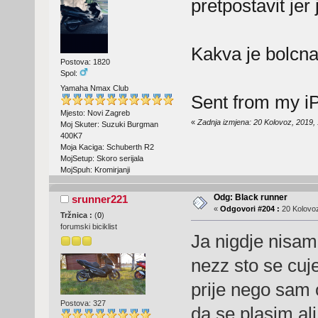
pretpostavit jer 
Kakva je bolcn
Postova: 1820
Spol:
Yamaha Nmax Club
Sent from my i
Mjesto: Novi Zagreb
«
Zadnja izmjena: 20 Kolovoz, 2019,
Moj Skuter: Suzuki Burgman
400K7
Moja Kaciga: Schuberth R2
MojSetup: Skoro serijala
MojSpuh: Kromirjanji
Odg: Black runner
srunner221
«
Odgovori #204 :
20 Kolovoz
Tržnica :
(
0
)
forumski biciklist
Ja nigdje nisam 
nezz sto se cuje
prije nego sam o
Postova: 327
da se plasim ali 