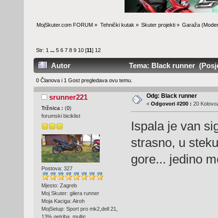
MojSkuter.com FORUM
»
Tehnički kutak
»
Skuter projekti
»
Garaža
(Moder
Str:
1
...
5
6
7
8
9
10
[
11
]
12
Autor
Tema: Black runner (Posje
0 Članova i 1 Gost pregledava ovu temu.
Odg: Black runner
srunner221
«
Odgovori #200 :
20 Kolovoz
Tržnica :
(
0
)
forumski biciklist
Ispala je van si
strasno, u stek
gore... jedino m
Postova: 327
Mjesto: Zagreb
Moj Skuter: gilera runner
Moja Kaciga: Airoh
MojSetup: Sport pro mk2,dell 21,
13% getriba, multic