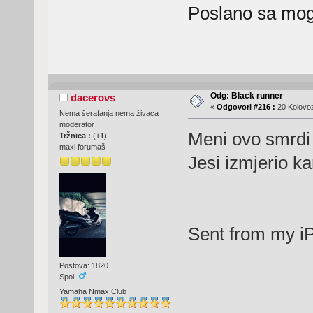
Poslano sa mog
Odg: Black runner
dacerovs
«
Odgovori #216 :
20 Kolovoz
Nema šerafanja nema živaca
moderator
Meni ovo smrdi 
Tržnica :
(
+1
)
maxi forumaš
Jesi izmjerio k
Sent from my i
Postova: 1820
Spol:
Yamaha Nmax Club