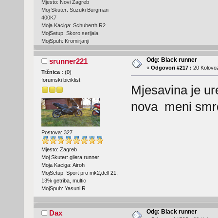
Mjesto: Novi Zagreb
Moj Skuter: Suzuki Burgman
400K7
Moja Kaciga: Schuberth R2
MojSetup: Skoro serijala
MojSpuh: Kromirjanji
Odg: Black runner
srunner221
«
Odgovori #217 :
20 Kolovoz
Tržnica :
(
0
)
forumski biciklist
Mjesavina je ure
nova meni smrdi
Postova: 327
Mjesto: Zagreb
Moj Skuter: gilera runner
Moja Kaciga: Airoh
MojSetup: Sport pro mk2,dell 21,
13% getriba, multic
MojSpuh: Yasuni R
Odg: Black runner
Dax