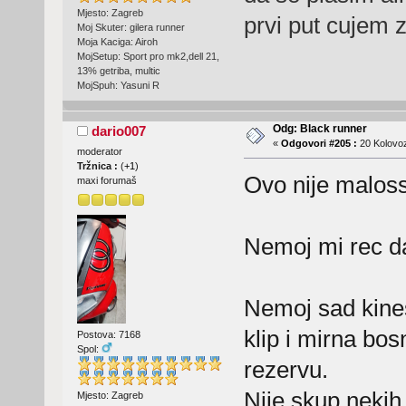
Mjesto: Zagreb
prvi put cujem 
Moj Skuter: gilera runner
Moja Kaciga: Airoh
MojSetup: Sport pro mk2,dell 21,
13% getriba, multic
MojSpuh: Yasuni R
Odg: Black runner
dario007
«
Odgovori #205 :
20 Kolovoz
moderator
Tržnica :
(
+1
)
Ovo nije malossi 
maxi forumaš
Nemoj mi rec da
Nemoj sad kinesk
klip i mirna bos
Postova: 7168
Spol:
rezervu.
Nije skup,nekih 
Mjesto: Zagreb