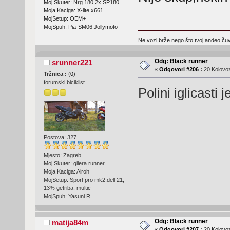
Moj Skuter: Nrg 180,2x SP180
Moja Kaciga: X-lite x661
MojSetup: OEM+
MojSpuh: Pia-SM06,Jollymoto
Ne vozi brže nego što tvoj andeo čuva
Odg: Black runner
srunner221
«
Odgovori #206 :
20 Kolovoz
Tržnica :
(
0
)
forumski biciklist
Polini iglicasti
Postova: 327
Mjesto: Zagreb
Moj Skuter: gilera runner
Moja Kaciga: Airoh
MojSetup: Sport pro mk2,dell 21,
13% getriba, multic
MojSpuh: Yasuni R
Odg: Black runner
matija84m
«
Odgovori #207 :
20 Kolovoz