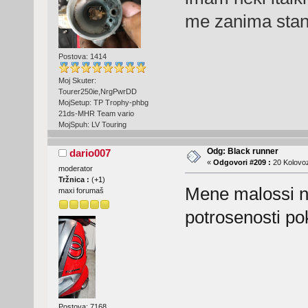
me zanima sta
Postova: 1414
Moj Skuter:
Tourer250ie,NrgPwrDD
MojSetup: TP Trophy-phbg
21ds-MHR Team vario
MojSpuh: LV Touring
Odg: Black runner
dario007
«
Odgovori #209 :
20 Kolovoz
moderator
Tržnica :
(
+1
)
Mene malossi ni
maxi forumaš
potrosenosti p
Postova: 7168