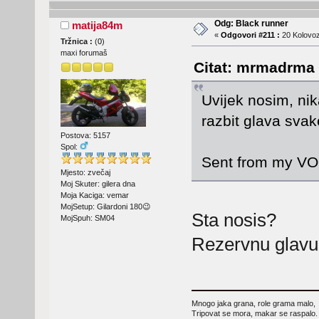
Odg: Black runner
matija84m
«
Odgovori #211 :
20 Kolovoz
Tržnica :
(
0
)
maxi forumaš
Citat: mrmadrma 
Uvijek nosim, ni
razbit glava sva
Postova: 5157
Spol:
Sent from my VO
Mjesto: zvečaj
Moj Skuter: gilera dna
Moja Kaciga: vemar
MojSetup: Gilardoni 180😉
Sta nosis?
MojSpuh: SM04
Rezervnu glavu
Mnogo jaka grana, role grama malo,
Tripovat se mora, makar se raspalo.