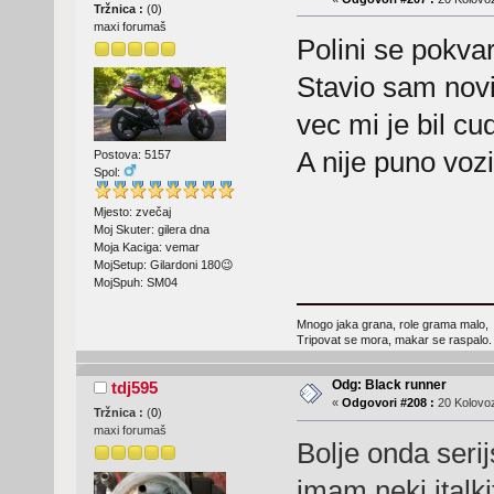
Tržnica :
(
0
)
maxi forumaš
Polini se pokvar
Stavio sam novi 
vec mi je bil c
A nije puno vozi
Postova: 5157
Spol:
Mjesto: zvečaj
Moj Skuter: gilera dna
Moja Kaciga: vemar
MojSetup: Gilardoni 180😉
MojSpuh: SM04
Mnogo jaka grana, role grama malo,
Tripovat se mora, makar se raspalo.
Odg: Black runner
tdj595
«
Odgovori #208 :
20 Kolovoz
Tržnica :
(
0
)
maxi forumaš
Bolje onda serijs
imam neki italk