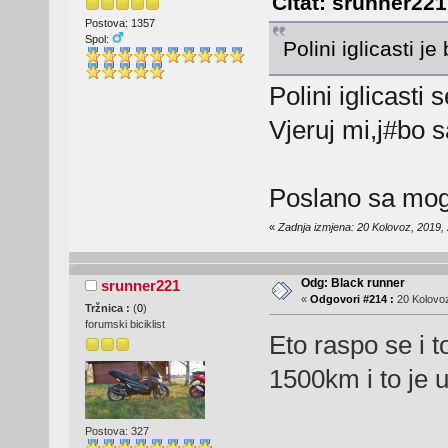
Citat: srunner221
Postova: 1357
Spol:
Polini iglicasti j
Polini iglicasti 
Vjeruj mi,j#bo 
Poslano sa mog
«
Zadnja izmjena: 20 Kolovoz, 2019,
Odg: Black runner
srunner221
«
Odgovori #214 :
20 Kolovoz
Tržnica :
(
0
)
forumski biciklist
Eto raspo se i 
1500km i to je u
Postova: 327