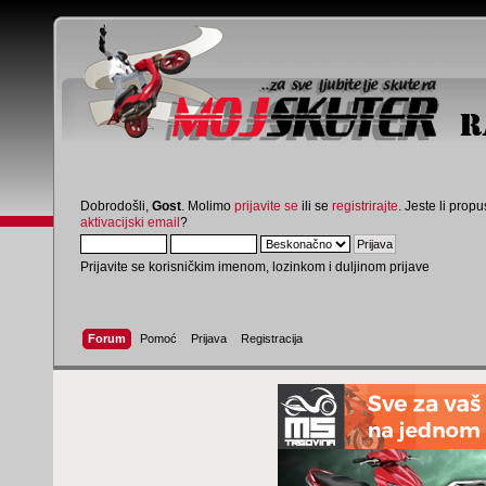
Dobrodošli,
Gost
. Molimo
prijavite se
ili se
registrirajte
. Jeste li propus
aktivacijski email
?
Prijavite se korisničkim imenom, lozinkom i duljinom prijave
Forum
Pomoć
Prijava
Registracija