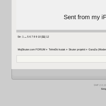
Sent from my i
Str:
1
...
5
6
7
8
9
10
[
11
]
12
MojSkuter.com FORUM
»
Tehnički kutak
»
Skuter projekti
»
Garaža
(Moder
SMF 2.0.1
Simp