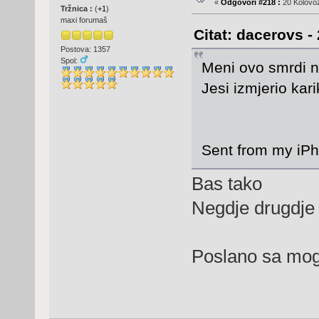
«
Odgovori #218 :
20 Kolovoz
Tržnica :
(
+1
)
maxi forumaš
Citat: dacerovs -
Postova: 1357
Spol:
Meni ovo smrdi n
Jesi izmjerio kar
Sent from my iPh
Bas tako
Negdje drugdje 
Poslano sa mog