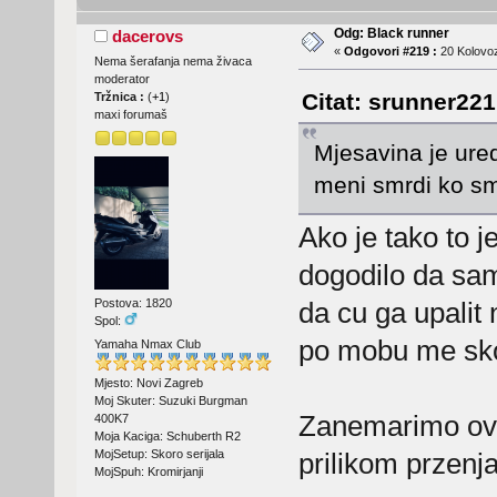
Odg: Black runner
dacerovs
«
Odgovori #219 :
20 Kolovoz
Nema šerafanja nema živaca
moderator
Citat: srunner221
Tržnica :
(
+1
)
maxi forumaš
Mjesavina je ured
meni smrdi ko smr
Ako je tako to 
dogodilo da sam
Postova: 1820
da cu ga upalit 
Spol:
po mobu me sko
Yamaha Nmax Club
Mjesto: Novi Zagreb
Moj Skuter: Suzuki Burgman
Zanemarimo ovo,
400K7
Moja Kaciga: Schuberth R2
prilikom przenja
MojSetup: Skoro serijala
MojSpuh: Kromirjanji