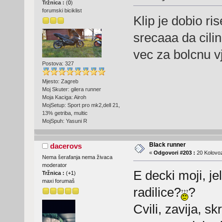
Tržnica :
(
0
)
forumski biciklist
Klip je dobio ris
srecaaa da cili
vec za bolcnu vj
Postova: 327
Mjesto: Zagreb
Moj Skuter: gilera runner
Moja Kaciga: Airoh
MojSetup: Sport pro mk2,dell 21,
13% getriba, multic
MojSpuh: Yasuni R
Black runner
dacerovs
«
Odgovori #203 :
20 Kolovoz
Nema šerafanja nema živaca
moderator
E decki moji, je
Tržnica :
(
+1
)
maxi forumaš
radilice?
?
Cvili, zavija, sk