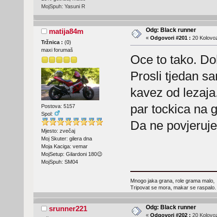
MojSpuh: Yasuni R
Odg: Black runner
matija84m
«
Odgovori #201 :
20 Kolovoz
Tržnica :
(
0
)
maxi forumaš
Oce to tako. Dob
Prosli tjedan sa
kavez od lezaja
par tockica na g
Postova: 5157
Spol:
Da ne povjeruj
Mjesto: zvečaj
Moj Skuter: gilera dna
Moja Kaciga: vemar
MojSetup: Gilardoni 180😉
MojSpuh: SM04
Mnogo jaka grana, role grama malo,
Tripovat se mora, makar se raspalo.
Odg: Black runner
srunner221
«
Odgovori #202 :
20 Kolovoz