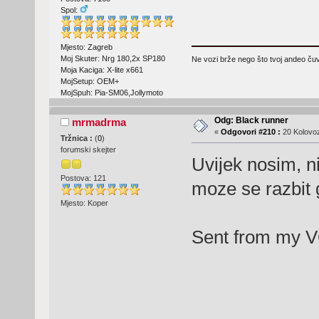
Spol:
Mjesto: Zagreb
Moj Skuter: Nrg 180,2x SP180
Ne vozi brže nego što tvoj andeo čuva
Moja Kaciga: X-lite x661
MojSetup: OEM+
MojSpuh: Pia-SM06,Jollymoto
Odg: Black runner
mrmadrma
«
Odgovori #210 :
20 Kolovoz
Tržnica :
(
0
)
forumski skejter
Uvijek nosim, n
Postova: 121
moze se razbit
Mjesto: Koper
Sent from my V