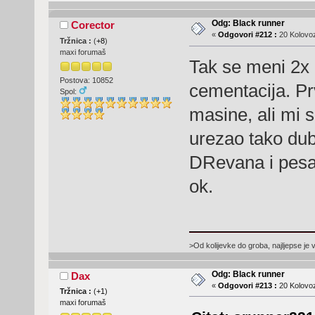
Odg: Black runner
Corector
«
Odgovori #212 :
20 Kolovoz
Tržnica :
(
+8
)
maxi forumaš
Tak se meni 2x 
Postova: 10852
cementacija. Prv
Spol:
masine, ali mi se
urezao tako du
DRevana i pesao 
ok.
>Od kolijevke do groba, najljepse je 
Odg: Black runner
Dax
«
Odgovori #213 :
20 Kolovoz
Tržnica :
(
+1
)
maxi forumaš