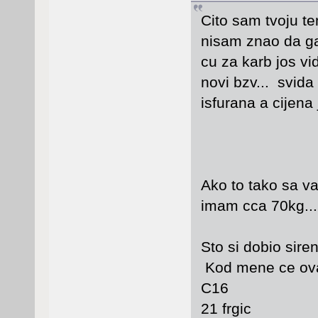
Cito sam tvoju te
nisam znao da ga
cu za karb jos vi
novi bzv... svida
isfurana a cijena 
Ako to tako sa v
imam cca 70kg...
Sto si dobio sir
Kod mene ce ov
C16
21 frgic