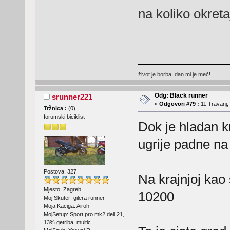
na koliko okreta
život je borba, dan mi je meč!
Odg: Black runner
srunner221
«
Odgovori #79 :
11 Travanj,
Tržnica :
(
0
)
forumski biciklist
Dok je hladan k
ugrije padne n
Postova: 327
Na krajnjoj kao 
Mjesto: Zagreb
10200
Moj Skuter: gilera runner
Moja Kaciga: Airoh
MojSetup: Sport pro mk2,dell 21,
13% getriba, multic