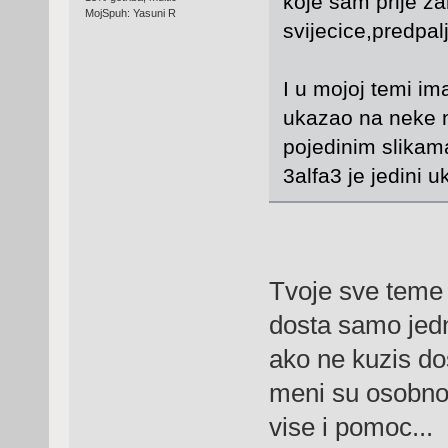
koje sam prije z
MojSpuh: Yasuni R
svijecice,predpalj
I u mojoj temi ima
ukazao na neke n
pojedinim slikam
3alfa3 je jedini u
Tvoje sve teme 
dosta samo jedno
ako ne kuzis do
meni su osobno
vise i pomoc...