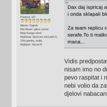
Dax daj ispricaj
i onda sklapali 
Postova: 327
Mjesto: Zagreb
Za team replicu r
Moj Skuter: gilera runner
Moja Kaciga: Airoh
serafe.To ti malko
MojSetup: Sport pro mk2,dell 21,
mana...
13% getriba, multic
MojSpuh: Yasuni R
Vidis predposta
nisam imo no do
pevo raspitat i
nebi volio da za
djelovi nabacani