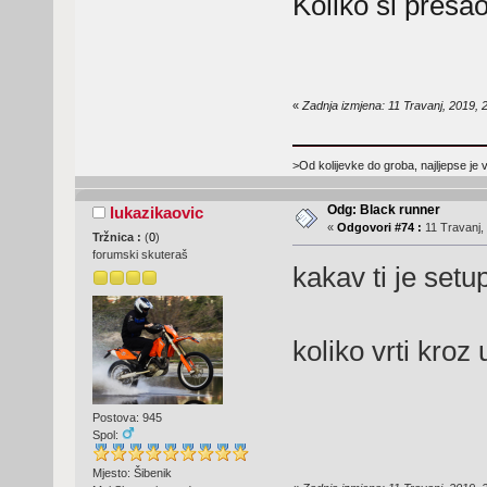
Koliko si presa
«
Zadnja izmjena: 11 Travanj, 2019, 
>Od kolijevke do groba, najljepse je 
Odg: Black runner
lukazikaovic
«
Odgovori #74 :
11 Travanj,
Tržnica :
(
0
)
forumski skuteraš
kakav ti je setu
koliko vrti kroz
Postova: 945
Spol:
Mjesto: Šibenik