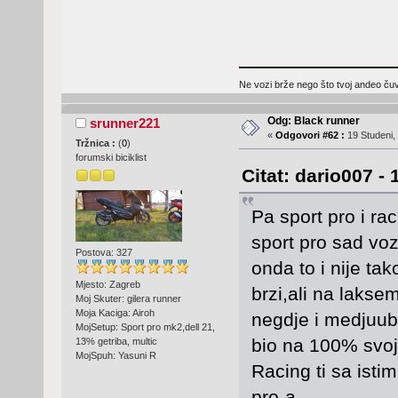
Ne vozi brže nego što tvoj andeo čuva
Odg: Black runner
srunner221
«
Odgovori #62 :
19 Studeni,
Tržnica :
(
0
)
forumski biciklist
Citat: dario007 -
Pa sport pro i rac
sport pro sad vo
Postova: 327
onda to i nije tak
Mjesto: Zagreb
brzi,ali na lakse
Moj Skuter: gilera runner
Moja Kaciga: Airoh
negdje i medjuubr
MojSetup: Sport pro mk2,dell 21,
bio na 100% svoj
13% getriba, multic
MojSpuh: Yasuni R
Racing ti sa isti
pro-a.