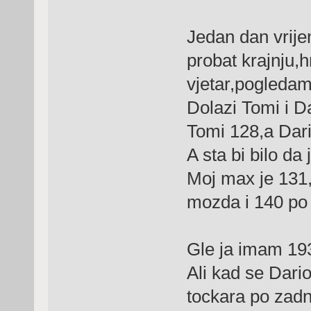
Jedan dan vrije
probat krajnju
vjetar,pogleda
Dolazi Tomi i Da
Tomi 128,a Dar
A sta bi bilo da 
Moj max je 131,
mozda i 140 po
Gle ja imam 193
Ali kad se Dario
tockara po zadn