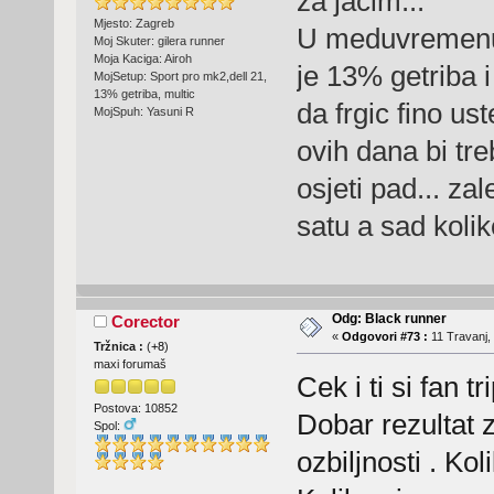
za jacim...
Mjesto: Zagreb
U meduvremenu 
Moj Skuter: gilera runner
Moja Kaciga: Airoh
je 13% getriba i 
MojSetup: Sport pro mk2,dell 21,
13% getriba, multic
da frgic fino us
MojSpuh: Yasuni R
ovih dana bi tre
osjeti pad... z
satu a sad kolik
Odg: Black runner
Corector
«
Odgovori #73 :
11 Travanj,
Tržnica :
(
+8
)
maxi forumaš
Cek i ti si fan 
Postova: 10852
Dobar rezultat z
Spol:
ozbiljnosti . Kol