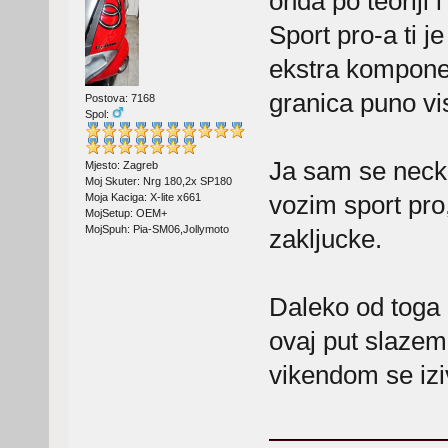
onda po teoriji i
Sport pro-a ti je
ekstra komponen
granica puno vis
Postova: 7168
Spol:
Ja sam se necka
Mjesto: Zagreb
Moj Skuter: Nrg 180,2x SP180
vozim sport pro,
Moja Kaciga: X-lite x661
MojSetup: OEM+
MojSpuh: Pia-SM06,Jollymoto
zakljucke.
Daleko od toga 
ovaj put slazem
vikendom se iziv