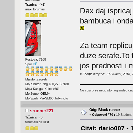
Tržnica :
(
+1
)
Dax daj ispricaj
maxi forumaš
bambuca i onda 
Za team replicu 
duze serafe.To t
Postova: 7168
jos prednosti i 
Spol:
«
Zadnja izmjena: 19 Studeni, 2018, 
Mjesto: Zagreb
Moj Skuter: Nrg 180,2x SP180
Moja Kaciga: X-lite x661
Ne vozi brže nego što tvoj andeo čuva
MojSetup: OEM+
MojSpuh: Pia-SM06,Jollymoto
Odg: Black runner
srunner221
«
Odgovori #70 :
19 Studeni,
Tržnica :
(
0
)
forumski biciklist
Citat: dario007 -