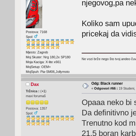
njegovog,pa ne
Koliko sam upu
pricekaj da vidi
Postova: 7168
Spol:
Mjesto: Zagreb
Moj Skuter: Nrg 180,2x SP180
Ne vozi brže nego što tvoj andeo čuva
Moja Kaciga: X-lite x661
MojSetup: OEM+
MojSpuh: Pia-SM06,Jollymoto
Odg: Black runner
Dax
«
Odgovori #66 :
19 Studeni,
Tržnica :
(
+1
)
maxi forumaš
Opaaa neko bi s
Postova: 1357
Da definitivno 
Spol:
Trenutno kod m
21.5 boran karb