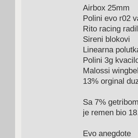
Airbox 25mm
Polini evo r02 
Rito racing radi
Sireni blokovi
Linearna polutk
Polini 3g kvacil
Malossi wingbel
13% orginal duz
Sa 7% getribom 
je remen bio 18
Evo anegdote