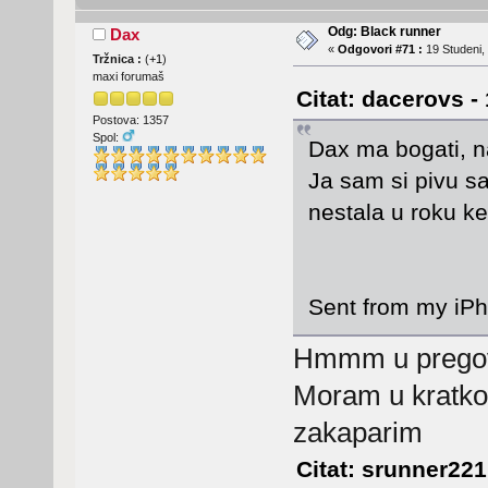
Odg: Black runner
Dax
«
Odgovori #71 :
19 Studeni,
Tržnica :
(
+1
)
maxi forumaš
Citat: dacerovs -
Postova: 1357
Spol:
Dax ma bogati, n
Ja sam si pivu sa
nestala u roku ke
Sent from my iPh
Hmmm u pregov
Moram u kratko
zakaparim
Citat: srunner221