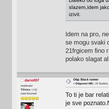
Daleko od toga d
slazem,idem jako
izivit.
Idem na pro, ne
se mogu svaki d
21frgicem fino r
polako slagat a
Odg: Black runner
dario007
«
Odgovori #65 :
19 Studeni,
moderator
Tržnica :
(
+1
)
To ti je bar rel
maxi forumaš
je sve poznato.