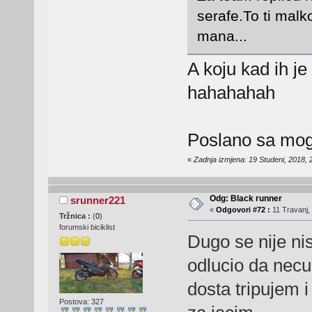
serafe.To ti malko
mana...
A koju kad ih je
hahahahah
Poslano sa mog
«
Zadnja izmjena: 19 Studeni, 2018,
Odg: Black runner
srunner221
«
Odgovori #72 :
11 Travanj,
Tržnica :
(
0
)
forumski biciklist
Dugo se nije ni
odlucio da necu
dosta tripujem 
Postova: 327