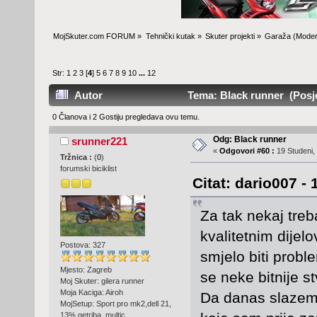
MojSkuter.com FORUM
»
Tehnički kutak
»
Skuter projekti
»
Garaža
(Moder
Str:
1
2
3
[
4
]
5
6
7
8
9
10
...
12
Autor
Tema: Black runner (Posje
0 Članova i 2 Gostiju pregledava ovu temu.
Odg: Black runner
srunner221
«
Odgovori #60 :
19 Studeni,
Tržnica :
(
0
)
forumski biciklist
Citat: dario007 -
Za tak nekaj treb
kvalitetnim dijelo
Postova: 327
smjelo biti probl
Mjesto: Zagreb
se neke bitnije st
Moj Skuter: gilera runner
Moja Kaciga: Airoh
Da danas slazem 
MojSetup: Sport pro mk2,dell 21,
13% getriba, multic