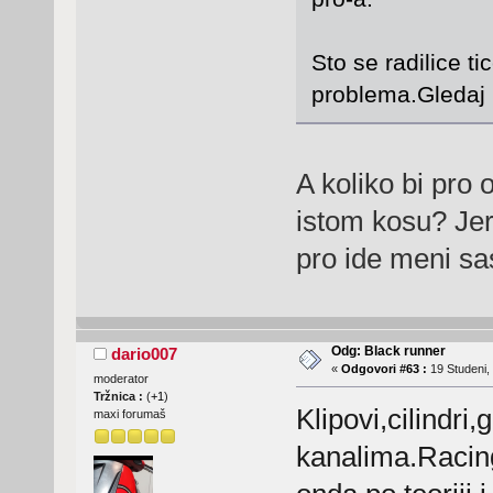
Sto se radilice ti
problema.Gledaj 
A koliko bi pro o
istom kosu? Jer
pro ide meni sa
Odg: Black runner
dario007
«
Odgovori #63 :
19 Studeni,
moderator
Tržnica :
(
+1
)
Klipovi,cilindri,
maxi forumaš
kanalima.Racing 