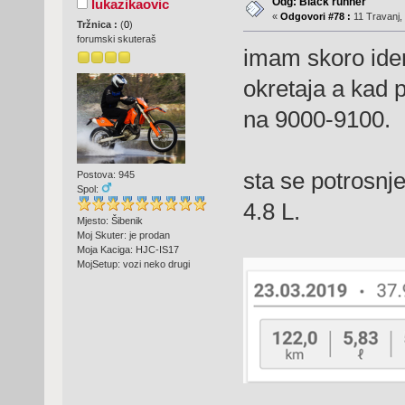
Odg: Black runner
lukazikaovic
«
Odgovori #78 :
11 Travanj,
Tržnica :
(
0
)
forumski skuteraš
imam skoro iden
okretaja a kad 
na 9000-9100.
sta se potrosnje
Postova: 945
Spol:
4.8 L.
Mjesto: Šibenik
Moj Skuter: je prodan
Moja Kaciga: HJC-IS17
MojSetup: vozi neko drugi