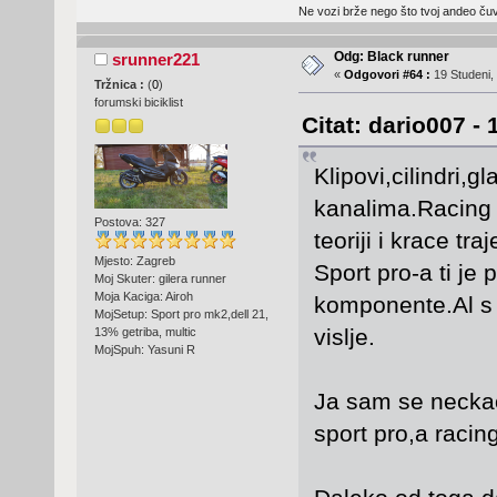
Ne vozi brže nego što tvoj andeo čuva
Odg: Black runner
srunner221
«
Odgovori #64 :
19 Studeni,
Tržnica :
(
0
)
forumski biciklist
Citat: dario007 -
Klipovi,cilindri,g
kanalima.Racing s
Postova: 327
teoriji i krace traj
Mjesto: Zagreb
Sport pro-a ti je 
Moj Skuter: gilera runner
Moja Kaciga: Airoh
komponente.Al s 
MojSetup: Sport pro mk2,dell 21,
vislje.
13% getriba, multic
MojSpuh: Yasuni R
Ja sam se neckao
sport pro,a racing