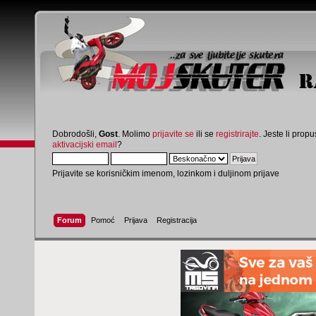
Dobrodošli,
Gost
. Molimo
prijavite se
ili se
registrirajte
. Jeste li propus
aktivacijski email
?
Prijavite se korisničkim imenom, lozinkom i duljinom prijave
Forum
Pomoć
Prijava
Registracija