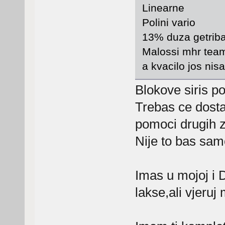
Linearne
Polini vario
13% duza getrib
Malossi mhr team r
a kvacilo jos ni
Blokove siris p
Trebas ce dosta
pomoci drugih 
Nije to bas sam
Imas u mojoj i D
lakse,ali vjeruj 