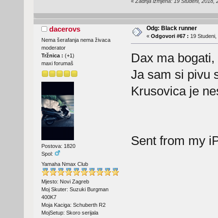
«
Zadnja izmjena: 19 Studeni, 2018,
Odg: Black runner
dacerovs
«
Odgovori #67 :
19 Studeni,
Nema šerafanja nema živaca
moderator
Dax ma bogati, 
Tržnica :
(
+1
)
maxi forumaš
Ja sam si pivu 
Krusovica je ne
Sent from my i
Postova: 1820
Spol:
Yamaha Nmax Club
Mjesto: Novi Zagreb
Moj Skuter: Suzuki Burgman
400K7
Moja Kaciga: Schuberth R2
MojSetup: Skoro serijala