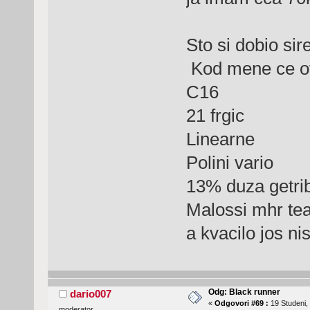
Sto si dobio si
Kod mene ce o
C16
21 frgic
Linearne
Polini vario
13% duza getri
Malossi mhr team
a kvacilo jos n
Odg: Black runner
dario007
«
Odgovori #69 :
19 Studeni,
moderator