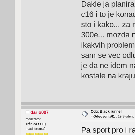
Dakle ja planira
c16 i to je kona
sto i kako... za
300e... mozda n
ikakvih problem
sam se vec odlu
je da ne idem na
kostale na kraju
Odg: Black runner
dario007
«
Odgovori #61 :
19 Studeni,
moderator
Tržnica :
(
+1
)
Pa sport pro i r
maxi forumaš