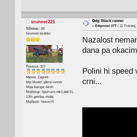
Odg: Black runner
srunner221
«
Odgovori #77 :
11 Travanj,
Tržnica :
(
0
)
forumski biciklist
Nazalost nemam
dana pa okacim 
Postova: 327
Polini hi speed 
Mjesto: Zagreb
crni...
Moj Skuter: gilera runner
Moja Kaciga: Airoh
MojSetup: Sport pro mk2,dell 21,
13% getriba, multic
MojSpuh: Yasuni R