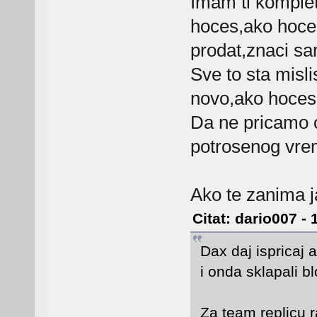
Imam ti komplet
hoces,ako hoces
prodat,znaci sa
Sve to sta misl
novo,ako hoces
Da ne pricamo o
potrosenog vre
Ako te zanima j
Citat: dario007 -
Dax daj ispricaj
i onda sklapali 
Za team replicu r