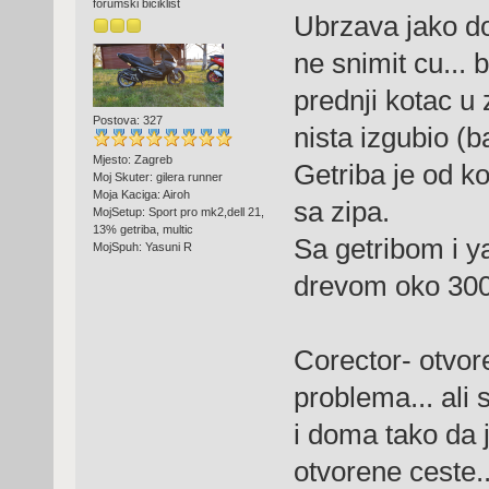
forumski biciklist
Ubrzava jako d
ne snimit cu... 
prednji kotac u
Postova: 327
nista izgubio (b
Mjesto: Zagreb
Getriba je od ko
Moj Skuter: gilera runner
Moja Kaciga: Airoh
sa zipa.
MojSetup: Sport pro mk2,dell 21,
13% getriba, multic
Sa getribom i 
MojSpuh: Yasuni R
drevom oko 30
Corector- otvor
problema... ali
i doma tako da 
otvorene ceste..