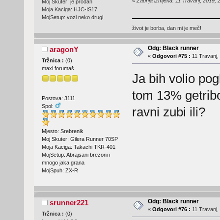
«
Zadnja izmjena: 11 Travanj, 2019, 
Moj Skuter: je prodan
Moja Kaciga: HJC-IS17
MojSetup: vozi neko drugi
život je borba, dan mi je meč!
Odg: Black runner
aragonY
«
Odgovori #75 :
11 Travanj, 
Tržnica :
(
0
)
maxi forumaš
Ja bih volio po
tom 13% getri
Postova: 3111
Spol:
ravni zubi ili?
Mjesto: Srebrenik
Moj Skuter: Gilera Runner 70SP
Moja Kaciga: Takachi TKR-401
MojSetup: Abrajsani brezoni i
mnogo jaka grana
MojSpuh: ZX-R
Odg: Black runner
srunner221
«
Odgovori #76 :
11 Travanj,
Tržnica :
(
0
)