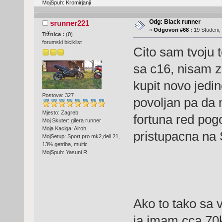
MojSpuh: Kromirjanji
Odg: Black runner
srunner221
«
Odgovori #68 :
19 Studeni,
Tržnica :
(
0
)
forumski biciklist
Cito sam tvoju t
sa c16, nisam z
kupit novo jedin
Postova: 327
povoljan pa da 
Mjesto: Zagreb
fortuna red pogot
Moj Skuter: gilera runner
Moja Kaciga: Airoh
pristupacna na 
MojSetup: Sport pro mk2,dell 21,
13% getriba, multic
MojSpuh: Yasuni R
Ako to tako sa
ja imam cca 70k