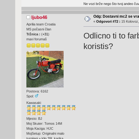
Ne vozi brže nego što tvoj andeo čuva
Odg: Dostavni mc2 se vra
ljubo46
«
Odgovori #72 :
15 Kolovoz,
Aprilia team Croatia
MS počasni član
Odlicno ti to far
Tržnica :
(
+31
)
maxi forumaš
koristis?
Postova: 6162
Spol:
Kawasaki
Mjesto: BJ
Moj Skuter: Tomos 14M
Moja Kaciga: HJC
MojSetup: Originalni malo
turpijani + klip 39L karika