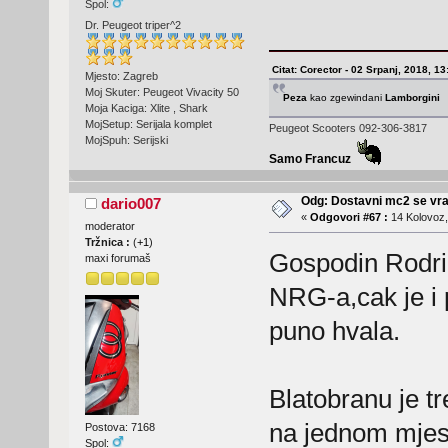
Spol:
Dr. Peugeot triper^2
Citat: Corector - 02 Srpanj, 2018, 13
Mjesto: Zagreb
Moj Skuter: Peugeot Vivacity 50
Peza
kao zgewindani
Lamborgini
Moja Kaciga: Xlite , Shark
MojSetup: Serijala komplet
Peugeot Scooters 092-306-3817
MojSpuh: Serijski
Samo Francuz
Odg: Dostavni mc2 se vra
dario007
«
Odgovori #67 :
14 Kolovoz,
moderator
Tržnica :
(
+1
)
Gospodin Rodrig
maxi forumaš
NRG-a,cak je i 
puno hvala.
Blatobranu je t
na jednom mjes
Postova: 7168
Spol: