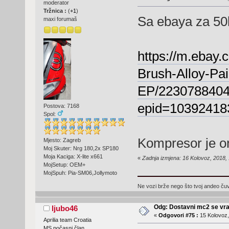
moderator
Tržnica :
(
+1
)
Sa ebaya za 50k
maxi forumaš
https://m.ebay
Brush-Alloy-Pai
EP/223078840
epid=1039241
Postova: 7168
Spol:
Kompresor je on
Mjesto: Zagreb
Moj Skuter: Nrg 180,2x SP180
Moja Kaciga: X-lite x661
«
Zadnja izmjena: 16 Kolovoz, 2018,
MojSetup: OEM+
MojSpuh: Pia-SM06,Jollymoto
Ne vozi brže nego što tvoj andeo čuva
Odg: Dostavni mc2 se vra
ljubo46
«
Odgovori #75 :
15 Kolovoz,
Aprilia team Croatia
MS počasni član