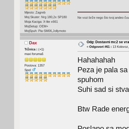
Mjesto: Zagreb
Moj Skuter: Nrg 180,2x SP180
Ne vozi brže nego što tvoj andeo čuva
Moja Kaciga: X-lite x661
MojSetup: OEM+
MojSpuh: Pia-SM06,Jollymoto
Odg: Dostavni mc2 se vra
Dax
«
Odgovori #61 :
13 Kolovoz,
Tržnica :
(
+1
)
maxi forumaš
Hahahahah
Postova: 1357
Peza je pala sa 
Spol:
spuhom
Suhi sad si stv
Btw Rade energi
Poslano sa mog