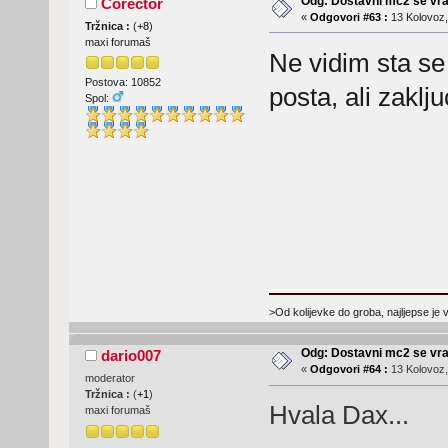
Odg: Dostavni mc2 se vra
Corector
«
Odgovori #63 :
13 Kolovoz,
Tržnica :
(
+8
)
maxi forumaš
Ne vidim sta se
Postova: 10852
posta, ali zakl
Spol:
>Od kolijevke do groba, najljepse je 
Odg: Dostavni mc2 se vra
dario007
«
Odgovori #64 :
13 Kolovoz,
moderator
Tržnica :
(
+1
)
Hvala Dax...
maxi forumaš