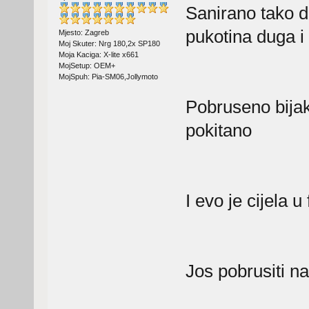
Sanirano tako da
pukotina duga i 
Mjesto: Zagreb
Moj Skuter: Nrg 180,2x SP180
Moja Kaciga: X-lite x661
MojSetup: OEM+
MojSpuh: Pia-SM06,Jollymoto
Pobruseno bija
pokitano
I evo je cijela u 
Jos pobrusiti na