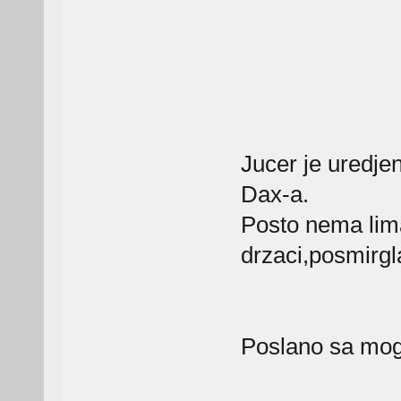
Jucer je uredje
Dax-a.
Posto nema lim
drzaci,posmirgl
Poslano sa mog