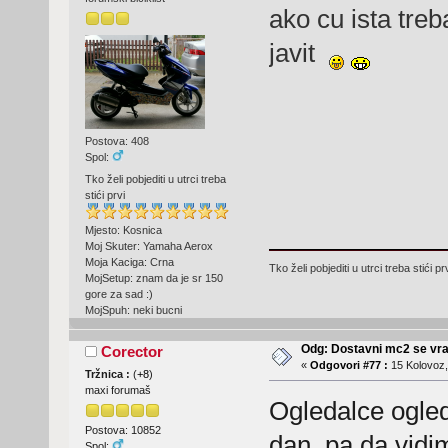
ako cu ista tre
javit
Postova: 408
Spol:
Tko želi pobjediti u utrci treba
stići prvi
Mjesto: Kosnica
Moj Skuter: Yamaha Aerox
Moja Kaciga: Crna
Tko želi pobjediti u utrci treba stići pr
MojSetup: znam da je sr 150
gore za sad :)
MojSpuh: neki bucni
Odg: Dostavni mc2 se vra
Corector
«
Odgovori #77 :
15 Kolovoz,
Tržnica :
(
+8
)
maxi forumaš
Ogledalce ogled
Postova: 10852
dan, pa da vidi
Spol: