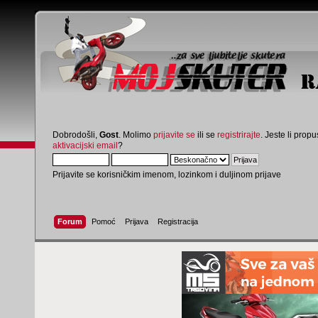
Dobrodošli,
Gost
. Molimo
prijavite se
ili se
registrirajte
. Jeste li propus
aktivacijski email
?
Prijavite se korisničkim imenom, lozinkom i duljinom prijave
Forum
Pomoć
Prijava
Registracija