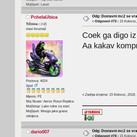
MojSpuh: Laser
Odg: Dostavni mc2 se vra
PchelaUbica
«
Odgovori #73 :
15 Kolovoz,
Tržnica :
(
+2
)
maxi forumaš
Coek ga digo i
Aa kakav komp
Postova: 4024
Spol:
«
Zadnja izmjena: 15 Kolovoz, 2018,
Mjesto: Pž
Moj Skuter: Aerox Rossi Replica
MojSetup: Lake rolne za start
MojSpuh: Mnogo jaka grana
odsijeca
Odg: Dostavni mc2 se vra
dario007
«
Odgovori #74 :
15 Kolovoz,