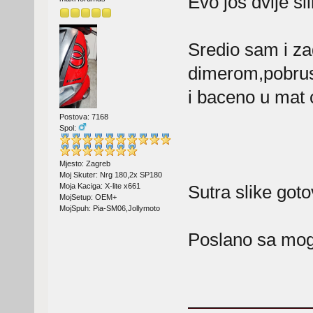
Evo jos dvije sli
Sredio sam i za
dimerom,pobruse
i baceno u mat 
Postova: 7168
Spol:
Mjesto: Zagreb
Moj Skuter: Nrg 180,2x SP180
Sutra slike got
Moja Kaciga: X-lite x661
MojSetup: OEM+
MojSpuh: Pia-SM06,Jollymoto
Poslano sa mog