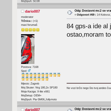
MojSpuh: SC08
Odg: Dostavni mc2 se vra
dario007
«
Odgovori #69 :
14 Kolovoz,
moderator
Tržnica :
(
+1
)
84 gps-a ide al 
maxi forumaš
ostao,moram to i
Postova: 7168
Spol:
Mjesto: Zagreb
Moj Skuter: Nrg 180,2x SP180
Ne vozi brže nego što tvoj andeo čuva
Moja Kaciga: X-lite x661
MojSetup: OEM+
MojSpuh: Pia-SM06,Jollymoto
Odg: Dostavni mc2 se vra
dario007