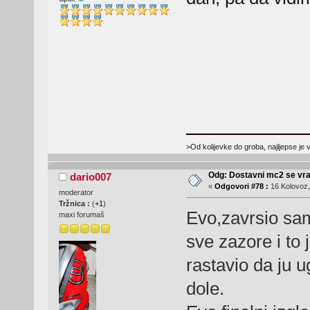
>Od kolijevke do groba, najljepse je 
Odg: Dostavni mc2 se vra
dario007
«
Odgovori #78 :
16 Kolovoz,
moderator
Tržnica :
(
+1
)
Evo,zavrsio sam
maxi forumaš
sve zazore i to 
rastavio da ju 
dole.