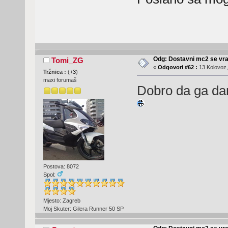
Odg: Dostavni mc2 se vra
Tomi_ZG
«
Odgovori #62 :
13 Kolovoz,
Tržnica :
(
+3
)
maxi forumaš
Dobro da ga dan
Postova: 8072
Spol:
Mjesto: Zagreb
Moj Skuter: Gilera Runner 50 SP