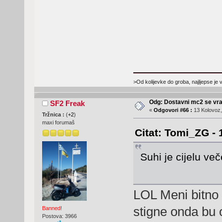
>Od kolijevke do groba, najljepse je 
Odg: Dostavni mc2 se vra
SF2 Freak
«
Odgovori #66 :
13 Kolovoz,
Tržnica :
(
+2
)
maxi forumaš
Citat: Tomi_ZG - 
Suhi je cijelu v
LOL Meni bitno 
stigne onda bu
Banned!
Postova: 3966