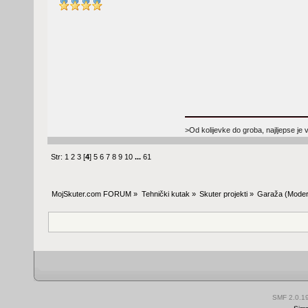
>Od kolijevke do groba, najljepse je 
Str:
1
2
3
[
4
]
5
6
7
8
9
10
...
61
MojSkuter.com FORUM
»
Tehnički kutak
»
Skuter projekti
»
Garaža
(Moder
SMF 2.0.1