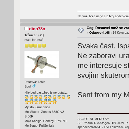
Ne vozi brže nego što tvoj andeo čuva
Odg: Dostavni mc2 se vra
dino73n
«
Odgovori #68 :
14 Kolovoz,
Tržnica :
(
+1
)
maxi forumaš
Svaka čast. Isp
Ne zaboravi ura
me interesuje s
svojim skuterom
Postova: 1859
Spol:
Sent from my M
Nije bed pasti,bed je ne ustati....
Mjesto: Gračanica
Moj Skuter: Zontes 368G v2
Sr50R
SCOOT NUMERO "2"
Moja Kaciga: Caberg FLYON II
SF2 Yasuni R<>Stage6 HPC<>MHR rep
MojSetup: FullSerijala
speedcontrol<>G2 EVO clutch<>Sta