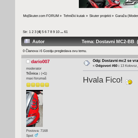
MojSkuter.com FORUM
»
Tehnički kutak
»
Skuter projekti
»
Garaža
(Moder
Str:
1
2
3
[
4
]
5
6
7
8
9
10
...
61
Autor
Tema: Dostavni MC2-BB (P
0 Članova i 6 Gostiju pregledava ovu temu.
Odg: Dostavni mc2 se vra
dario007
«
Odgovori #60 :
13 Kolovoz,
moderator
Tržnica :
(
+1
)
Hvala Fico!
maxi forumaš
Postova: 7168
Spol: