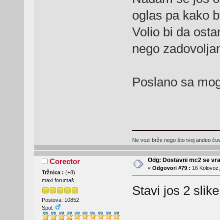
oglas pa kako b
Volio bi da ost
nego zadovoljan
Poslano sa mog
Ne vozi brže nego što tvoj andeo čuva
Odg: Dostavni mc2 se vra
Corector
«
Odgovori #79 :
16 Kolovoz,
Tržnica :
(
+8
)
maxi forumaš
Stavi jos 2 slik
Postova: 10852
Spol: