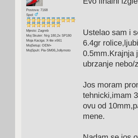
Evo finalni izgle
Postova: 7168
Spol:
Ustelao sam i 
Mjesto: Zagreb
Moj Skuter: Nrg 180,2x SP180
6.4gr rolice,ljub
Moja Kaciga: X-lite x661
MojSetup: OEM+
MojSpuh: Pia-SM06,Jollymoto
0.5mm.Krajnja je
ubrzanje nebo/
Jos moram pron
tehnicki,imam 3
ovu od 10mm,pa 
mene.
Nadam se jos ovaj