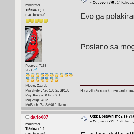
«
Odgovori #70 :
14 Kolovoz,
moderator
Tržnica :
(
+1
)
Evo ga polakiran
maxi forumaš
Poslano sa mog
Postova: 7168
Spol:
Mjesto: Zagreb
Moj Skuter: Nrg 180,2x SP180
Ne vozi brže nego što tvoj andeo čuva
Moja Kaciga: X-lite x661
MojSetup: OEM+
MojSpuh: Pia-SM06,Jollymoto
Odg: Dostavni mc2 se vra
dario007
«
Odgovori #71 :
15 Kolovoz,
moderator
Tržnica :
(
+1
)
maxi forumaš