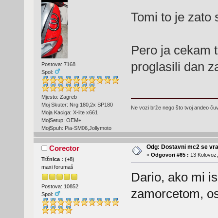
Tomi to je zato
Pero ja cekam 
proglasili dan z
Postova: 7168
Spol:
Mjesto: Zagreb
Moj Skuter: Nrg 180,2x SP180
Ne vozi brže nego što tvoj andeo čuva
Moja Kaciga: X-lite x661
MojSetup: OEM+
MojSpuh: Pia-SM06,Jollymoto
Odg: Dostavni mc2 se vra
Corector
«
Odgovori #65 :
13 Kolovoz,
Tržnica :
(
+8
)
maxi forumaš
Dario, ako mi i
Postova: 10852
zamorcetom, osj
Spol: