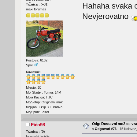
Hahaha svaka ca
Tržnica :
(
+31
)
maxi forumaš
Nevjerovatno
Postova: 6162
Spol:
Kawasaki
Mjesto: BJ
Moj Skuter: Tomos 14M
Moja Kaciga: HJC
MojSetup: Originalni malo
turpijani + klip 39L karika
MojSpuh: Laser
Odg: Dostavni mc2 se vra
Fićo98
«
Odgovori #76 :
15 Kolovoz,
Tržnica :
(
0
)
forumski biciklist