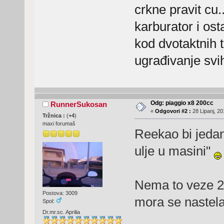
crkne pravit cu.
karburator i os
kod dvotaktnih t
ugrađivanje svih
Odg: piaggio x8 200cc
RunnerSukosan
«
Odgovori #2 :
28 Lipanj, 20
Tržnica :
(
+4
)
maxi forumaš
Reekao bi jedan
ulje u masini"
Nema to veze 2t
Postova: 3009
mora se nastelat
Spol:
Dr.mr.sc. Aprilia