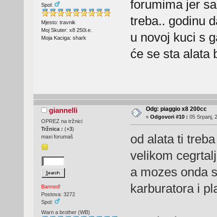
forumima jer sa
Spol:
treba.. godinu
Mjesto: travnik
Moj Skuter: x8 250i.e.
u novoj kuci s 
Moja Kaciga: shark
će se sta alata 
Odg: piaggio x8 200cc
giannelli
«
Odgovori #10 :
05 Srpanj, 
OPREZ na tržnici
Tržnica :
(
+3
)
od alata ti treb
maxi forumaš
velikom cegrtalj
a mozes onda s
karburatora i pl
Banned!
Postova: 3272
Spol:
Warn a brother (WB)