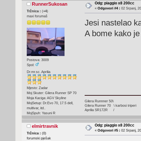
Odg: piaggio x8 200cc
RunnerSukosan
«
Odgovori #4 :
02 Srpanj, 20
Tržnica :
(
+4
)
maxi forumaš
Jesi nastelao k
A bome kako je z
Postova: 3009
Spol:
Dr.mr.sc. Aprilia
Mjesto: Zadar
Moj Skuter: Gilera Runner SP 70
Moja Kaciga: AGV Skyline
Gilera Runnner 50\
MojSetup: Dr.Evo 70, 17.5 dell,
Gilera Runner 70 \ karbosi triperi
multivar, itd..
Aprilia SR172R /
MojSpuh: Yasuni R
Odg: piaggio x8 200cc
elmirtravnik
«
Odgovori #5 :
02 Srpanj, 20
Tržnica :
(
0
)
forumski pješak