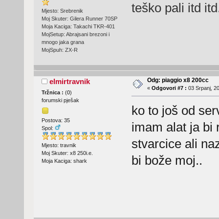
teško pali itd it
Mjesto: Srebrenik
Moj Skuter: Gilera Runner 70SP
Moja Kaciga: Takachi TKR-401
MojSetup: Abrajsani brezoni i
mnogo jaka grana
MojSpuh: ZX-R
Odg: piaggio x8 200cc
elmirtravnik
«
Odgovori #7 :
03 Srpanj, 20
Tržnica :
(
0
)
forumski pješak
ko to još od se
Postova: 35
imam alat ja bi
Spol:
stvarcice ali n
Mjesto: travnik
Moj Skuter: x8 250i.e.
bi bože moj..
Moja Kaciga: shark