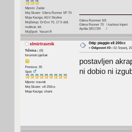
Mjesto: Zadar
Moj Skuter: Gilera Runner SP 70
Moja Kaciga: AGV Skyline
Gilera Runnner 50\
MojSetup: Dr.Evo 70, 17.5 dell,
Gilera Runner 70 \ karbosi triperi
multivar, itd..
Aprilia SR172R /
MojSpuh: Yasuni R
Odg: piaggio x8 200cc
elmirtravnik
«
Odgovori #3 :
02 Srpanj, 20
Tržnica :
(
0
)
forumski pješak
postavljen akra
Postova: 35
ni dobio ni izgu
Spol:
Mjesto: travnik
Moj Skuter: x8 250i.e.
Moja Kaciga: shark