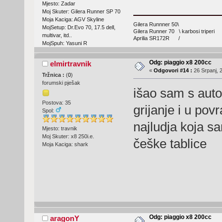
Mjesto: Zadar
Moj Skuter: Gilera Runner SP 70
Moja Kaciga: AGV Skyline
Gilera Runnner 50\
MojSetup: Dr.Evo 70, 17.5 dell,
Gilera Runner 70 \ karbosi triperi
multivar, itd..
Aprilia SR172R /
MojSpuh: Yasuni R
Odg: piaggio x8 200cc
elmirtravnik
«
Odgovori #14 :
26 Srpanj, 
Tržnica :
(
0
)
forumski pješak
išao sam s aut
Postova: 35
grijanje i u pov
Spol:
najludja koja s
Mjesto: travnik
Moj Skuter: x8 250i.e.
češke tablice
Moja Kaciga: shark
Odg: piaggio x8 200cc
aragonY