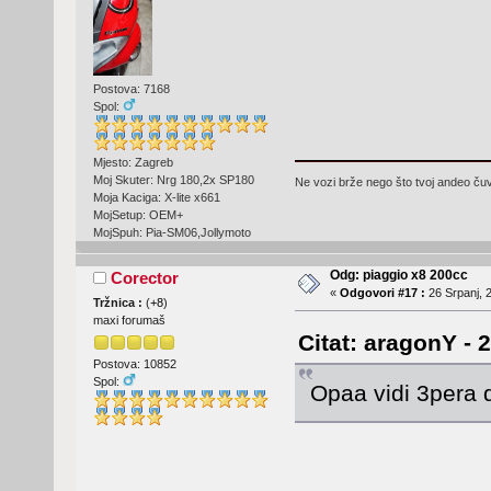
Postova: 7168
Spol:
Mjesto: Zagreb
Moj Skuter: Nrg 180,2x SP180
Ne vozi brže nego što tvoj andeo čuva
Moja Kaciga: X-lite x661
MojSetup: OEM+
MojSpuh: Pia-SM06,Jollymoto
Odg: piaggio x8 200cc
Corector
«
Odgovori #17 :
26 Srpanj, 
Tržnica :
(
+8
)
maxi forumaš
Citat: aragonY - 
Postova: 10852
Spol:
Opaa vidi 3pera 