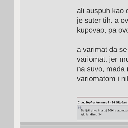
ali auspuh kao o
je suter tih. a 
kupovao, pa ovo
a varimat da se 
variomat, jer m
na suvo, mada m
variomatom i ni
Citat: TopPerfomance4 - 26 Siječanj
Serijski phva ima taj 209ha atomize
iglu,ler diznu 34