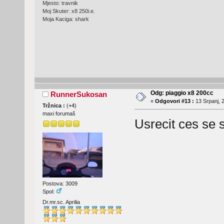
Mjesto: travnik
Moj Skuter: x8 250i.e.
Moja Kaciga: shark
Odg: piaggio x8 200cc
RunnerSukosan
«
Odgovori #13 :
13 Srpanj, 
Tržnica :
(
+4
)
maxi forumaš
Usrecit ces se
Postova: 3009
Spol:
Dr.mr.sc. Aprilia