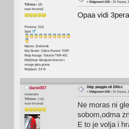
«
Odgovori #15 :
26 Srpanj, 
Tržnica :
(
0
)
maxi forumaš
Opaa vidi 3pera
Postova: 3111
Spol:
Mjesto: Srebrenik
Moj Skuter: Gilera Runner 70SP
Moja Kaciga: Takachi TKR-401
MojSetup: Abrajsani brezoni i
mnogo jaka grana
MojSpuh: ZX-R
Odg: piaggio x8 200cc
dario007
«
Odgovori #16 :
26 Srpanj, 
moderator
Tržnica :
(
+1
)
Ne moras ni gle
maxi forumaš
sobom,odma zna
E to je volja i h