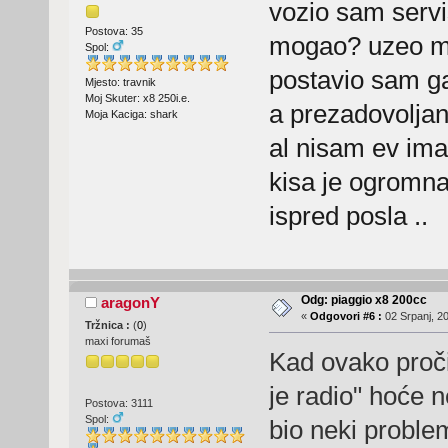
vozio sam servis
Postova: 35
mogao? uzeo mi
Spol:
postavio sam ga
Mjesto: travnik
Moj Skuter: x8 250i.e.
a prezadovoljan
Moja Kaciga: shark
al nisam ev imao
kisa je ogromna
ispred posla ..
Odg: piaggio x8 200cc
aragonY
«
Odgovori #6 :
02 Srpanj, 20
Tržnica :
(
0
)
maxi forumaš
Kad ovako proč
je radio" hoće
Postova: 3111
Spol:
bio neki problem