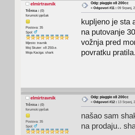
Odg: piaggio x8 200cc
elmirtravnik
«
Odgovori #11 :
09 Srpanj, 2
Tržnica :
(
0
)
forumski pješak
kupljeno je sta a
Postova: 35
na putovanje 3
Spol:
vožnja pred more
Mjesto: travnik
Moj Skuter: x8 250i.e.
povratku pratila.
Moja Kaciga: shark
Odg: piaggio x8 200cc
elmirtravnik
«
Odgovori #12 :
13 Srpanj, 
Tržnica :
(
0
)
forumski pješak
našao sam shaka
Postova: 35
na prodaju.. sha
Spol: