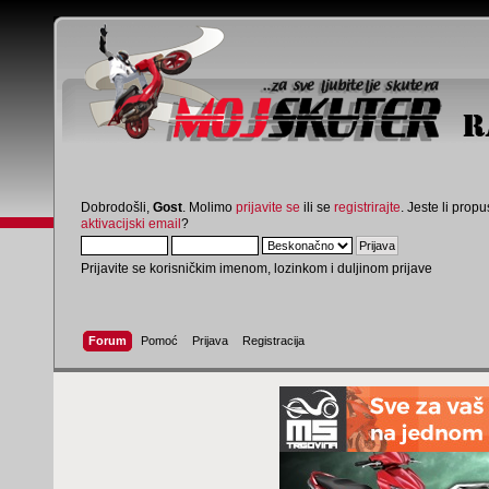
Dobrodošli,
Gost
. Molimo
prijavite se
ili se
registrirajte
. Jeste li propus
aktivacijski email
?
Prijavite se korisničkim imenom, lozinkom i duljinom prijave
Forum
Pomoć
Prijava
Registracija