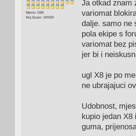
Ja otkad znam 
variomat blokira
Mjesto: DBK
Moj Skuter: SR50R
dalje. samo ne s
pola ekipe s for
variomat bez pi
jer bi i neiskusn
ugl X8 je po men
ne ubrajajuci o
Udobnost, mjest
kupio jedan X8 
guma, prijenosa, 