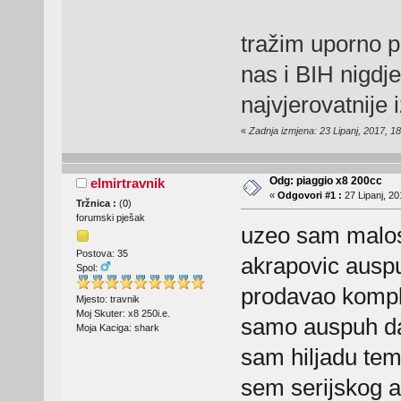
tražim uporno p
nas i BIH nigdj
najvjerovatnije 
«
Zadnja izmjena: 23 Lipanj, 2017, 18
Odg: piaggio x8 200cc
elmirtravnik
«
Odgovori #1 :
27 Lipanj, 20
Tržnica :
(
0
)
forumski pješak
uzeo sam maloss
Postova: 35
akrapovic ausp
Spol:
prodavao kompl
Mjesto: travnik
Moj Skuter: x8 250i.e.
samo auspuh da 
Moja Kaciga: shark
sam hiljadu tem
sem serijskog a