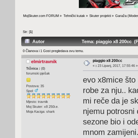
MojSkuter.com FORUM
»
Tehnički kutak
»
Skuter projekti
»
Garaža
(Moder
Str: [
1
]
Autor
Tema: piaggio x8 200cc (P
0 Članova i 1 Gost pregledava ovu temu.
piaggio x8 200cc
elmirtravnik
«
:
23 Lipanj, 2017, 17:55:46 »
Tržnica :
(
0
)
forumski pješak
evo x8mice što 
Postova: 35
robe za nju.. ka
Spol:
mi reče da je sk
Mjesto: travnik
Moj Skuter: x8 250i.e.
njemu potrosni 
Moja Kaciga: shark
sezone bio i od
mnom zamijeni.