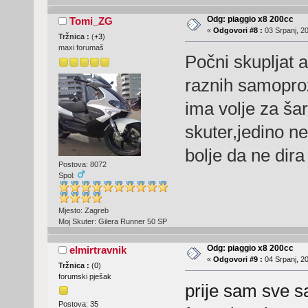
Odg: piaggio x8 200cc
Tomi_ZG
«
Odgovori #8 :
03 Srpanj, 20
Tržnica :
(
+3
)
maxi forumaš
Počni skupljat 
raznih samopro
ima volje za šar
skuter,jedino ne
bolje da ne dira
Postova: 8072
Spol:
Mjesto: Zagreb
Moj Skuter: Gilera Runner 50 SP
Odg: piaggio x8 200cc
elmirtravnik
«
Odgovori #9 :
04 Srpanj, 20
Tržnica :
(
0
)
forumski pješak
prije sam sve sa
Postova: 35