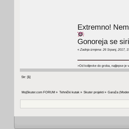
Extremno! Nema 
Gonoreja se sir
«
Zadnja izmjena: 26 Srpanj, 2017, 1
>Od kolijevke do groba, najljepse je 
Str: [
1
]
MojSkuter.com FORUM
»
Tehnički kutak
»
Skuter projekti
»
Garaža
(Moder