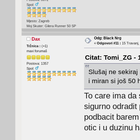
Spol:
Mjesto: Zagreb
Moj Skuter: Gilera Runner 50 SP
Odg: Black Nrg
Dax
«
Odgovori #11 :
15 Travanj, 
Tržnica :
(
+1
)
maxi forumaš
Citat: Tomi_ZG - 
Postova: 1357
Spol:
Slušaj ne sekiraj
i miran si još 50 
To care ima da 
sigurno odradit 
podbacit barem 
otic i u duzinu