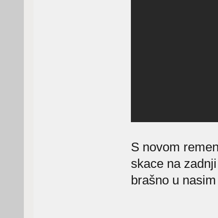
S novom remeni
skace na zadnji
brašno u nasim