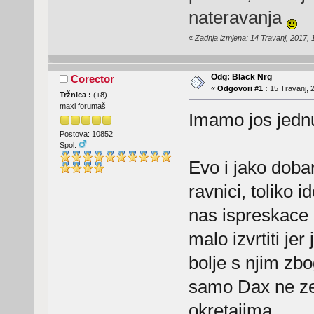
nateravanja
«
Zadnja izmjena: 14 Travanj, 2017,
Odg: Black Nrg
Corector
«
Odgovori #1 :
15 Travanj, 2
Tržnica :
(
+8
)
maxi forumaš
Imamo jos jedn
Postova: 10852
Spol:
Evo i jako doba
ravnici, toliko
nas ispreskace 
malo izvrtiti jer
bolje s njim zbo
samo Dax ne zel
okretajima.