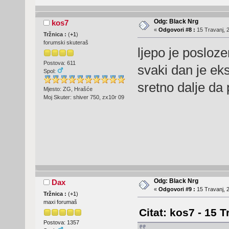
Odg: Black Nrg
kos7
«
Odgovori #8 :
15 Travanj, 2
Tržnica :
(
+1
)
forumski skuteraš
ljepo je posloze
Postova: 611
svaki dan je ek
Spol:
sretno dalje da 
Mjesto: ZG, Hrašće
Moj Skuter: shiver 750, zx10r 09
Odg: Black Nrg
Dax
«
Odgovori #9 :
15 Travanj, 2
Tržnica :
(
+1
)
maxi forumaš
Citat: kos7 - 15 T
Postova: 1357