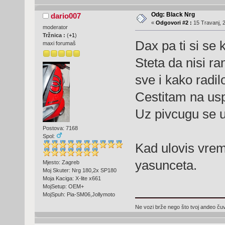
Odg: Black Nrg
dario007
«
Odgovori #2 :
15 Travanj, 2
moderator
Tržnica :
(
+1
)
Dax pa ti si se 
maxi forumaš
Steta da nisi ran
sve i kako radilo
Cestitam na usp
Uz pivcugu se uv
Postova: 7168
Spol:
Kad ulovis vrem
yasunceta.
Mjesto: Zagreb
Moj Skuter: Nrg 180,2x SP180
Moja Kaciga: X-lite x661
MojSetup: OEM+
MojSpuh: Pia-SM06,Jollymoto
Ne vozi brže nego što tvoj andeo čuva