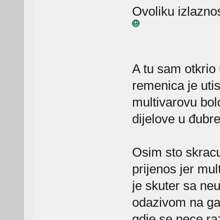
Ovoliku izlazno
A tu sam otkrio
remenica je utis
multivarovu bol
dijelove u đubre
Osim sto skrac
prijenos jer mul
je skuter sa neu
odazivom na gas
gdje se nece raz