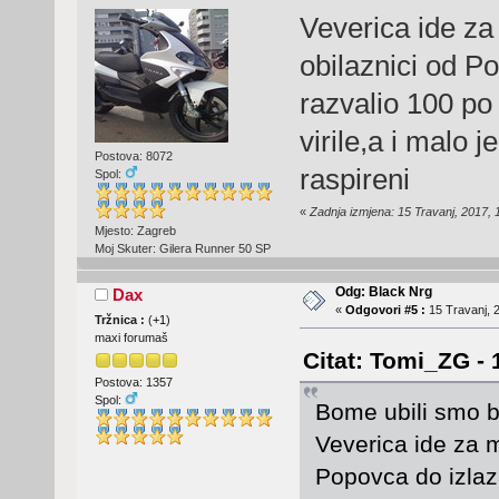
Veverica ide za
obilaznici od Po
razvalio 100 po
virile,a i malo j
Postova: 8072
raspireni
Spol:
«
Zadnja izmjena: 15 Travanj, 2017,
Mjesto: Zagreb
Moj Skuter: Gilera Runner 50 SP
Odg: Black Nrg
Dax
«
Odgovori #5 :
15 Travanj, 2
Tržnica :
(
+1
)
maxi forumaš
Citat: Tomi_ZG - 
Postova: 1357
Spol:
Bome ubili smo br
Veverica ide za 
Popovca do izlaza