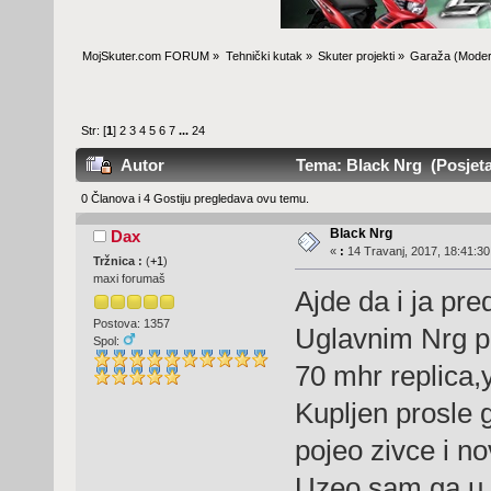
MojSkuter.com FORUM
»
Tehnički kutak
»
Skuter projekti
»
Garaža
(Moder
Str: [
1
]
2
3
4
5
6
7
...
24
Autor
Tema: Black Nrg (Posjeta
0 Članova i 4 Gostiju pregledava ovu temu.
Black Nrg
Dax
«
:
14 Travanj, 2017, 18:41:30
Tržnica :
(
+1
)
maxi forumaš
Ajde da i ja pre
Postova: 1357
Uglavnim Nrg p
Spol:
70 mhr replica,y
Kupljen prosle 
pojeo zivce i n
Uzeo sam ga u li