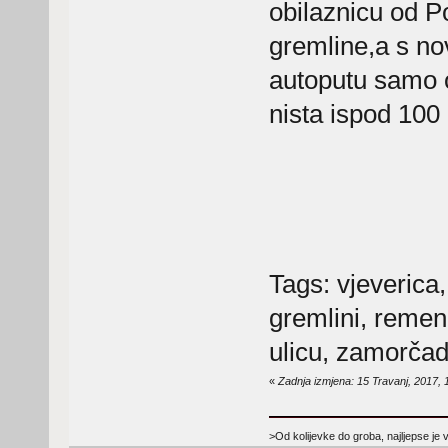
obilaznicu od P
gremline,a s n
autoputu samo
nista ispod 10
Tags: vjeverica,
gremlini, remen
ulicu, zamorča
«
Zadnja izmjena: 15 Travanj, 2017, 
>Od kolijevke do groba, najljepse je 