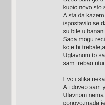
kupio novo sto 
A sta da kazem,
ispostavilo se da
su bile u banani
Sada mogu reci 
koje bi trebale,a
Uglavnom to sa
sam trebao utu
Evo i slika neka
A i doveo sam 
Ulavnom nema n
ponovo,mada je 