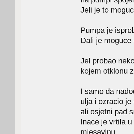
Jeli je to mogu
Pumpa je isprob
Dali je moguce d
Jel probao neko
kojem otklonu 
I samo da nad
ulja i ozracio j
ali osjetni pad 
Inace je vrtila 
mjesavinu