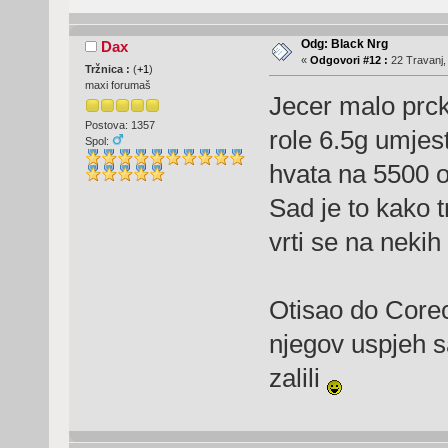
Odg: Black Nrg
Dax
«
Odgovori #12 :
22 Travanj,
Tržnica :
(
+1
)
maxi forumaš
Jecer malo prck
Postova: 1357
role 6.5g umjes
Spol:
hvata na 5500 o
Sad je to kako 
vrti se na neki
Otisao do Corec
njegov uspjeh s
zalili