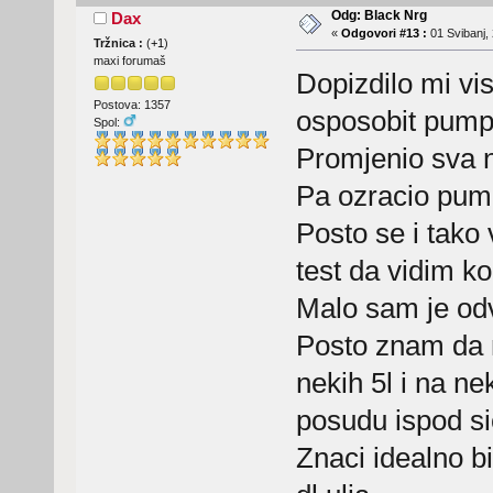
Odg: Black Nrg
Dax
«
Odgovori #13 :
01 Svibanj, 
Tržnica :
(
+1
)
maxi forumaš
Dopizdilo mi vi
Postova: 1357
osposobit pump
Spol:
Promjenio sva n
Pa ozracio pumpu
Posto se i tak
test da vidim k
Malo sam je odv
Posto znam da m
nekih 5l i na n
posudu ispod si
Znaci idealno bi