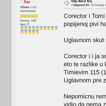
Odg: Black Nrg
Dax
«
Odgovori #3 :
15 Travanj, 2
Tržnica :
(
+1
)
maxi forumaš
Corector i Tomi
Postova: 1357
popijenoj pivi 
Spol:
Uglavnom skut s
Corector i i ja s
eto te razlike u 
Timievim 115 (1
Uglavnom pre z
Nepomicnu rem
vidio da nema zu