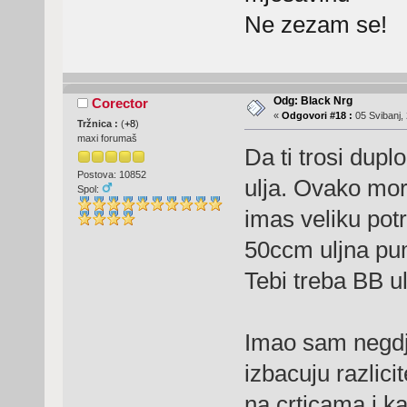
Ne zezam se!
Odg: Black Nrg
Corector
«
Odgovori #18 :
05 Svibanj, 
Tržnica :
(
+8
)
maxi forumaš
Da ti trosi dup
Postova: 10852
ulja. Ovako mor
Spol:
imas veliku potr
50ccm uljna pum
Tebi treba BB 
Imao sam negdje
izbacuju razlic
na crticama i ka