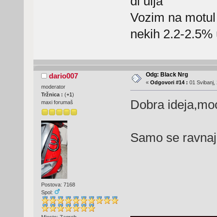
dl ulja
Vozim na motul 
nekih 2.2-2.5% 
Odg: Black Nrg
dario007
«
Odgovori #14 :
01 Svibanj, 
moderator
Tržnica :
(
+1
)
Dobra ideja,moci
maxi forumaš
Samo se ravnaj 
Postova: 7168
Spol:
Mjesto: Zagreb