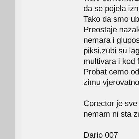
da se pojela iz
Tako da smo ub
Preostaje nazalo
nemara i glupost
piksi,zubi su la
multivara i kod
Probat cemo od
zimu vjerovatno
Corector je sve 
nemam ni sta za
Dario 007