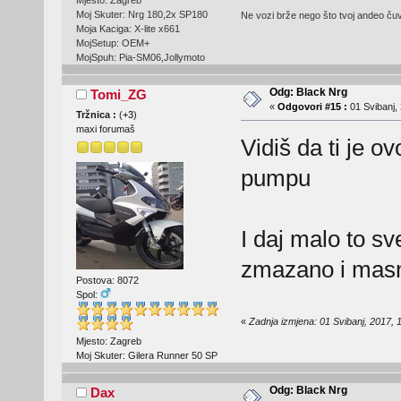
Moj Skuter: Nrg 180,2x SP180
Ne vozi brže nego što tvoj andeo čuva
Moja Kaciga: X-lite x661
MojSetup: OEM+
MojSpuh: Pia-SM06,Jollymoto
Odg: Black Nrg
Tomi_ZG
«
Odgovori #15 :
01 Svibanj, 
Tržnica :
(
+3
)
maxi forumaš
Vidiš da ti je 
pumpu
I daj malo to sv
zmazano i mas
Postova: 8072
Spol:
«
Zadnja izmjena: 01 Svibanj, 2017,
Mjesto: Zagreb
Moj Skuter: Gilera Runner 50 SP
Odg: Black Nrg
Dax