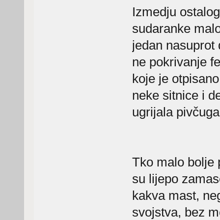
Izmedju ostalog,
sudaranke malos
jedan nasuprot 
ne pokrivanje f
koje je otpisano 
neke sitnice i de
ugrijala pivčuga
Tko malo bolje 
su lijepo zamasc
kakva mast, neg
svojstva, bez me