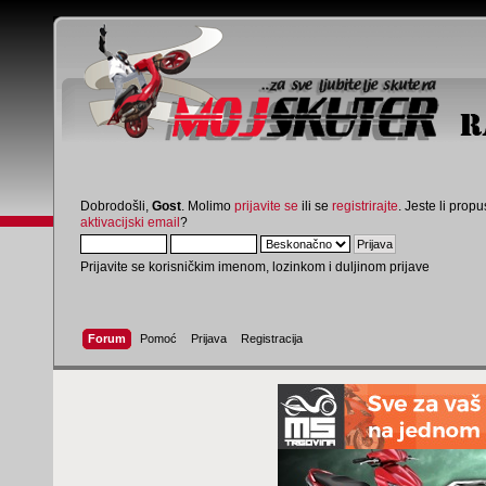
Dobrodošli,
Gost
. Molimo
prijavite se
ili se
registrirajte
. Jeste li propus
aktivacijski email
?
Prijavite se korisničkim imenom, lozinkom i duljinom prijave
Forum
Pomoć
Prijava
Registracija