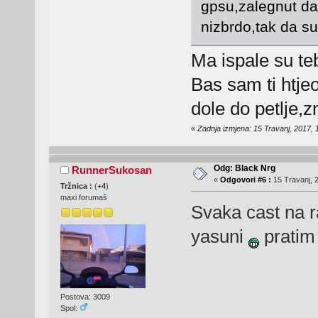
gpsu,zalegnut da 
nizbrdo,tak da su
Ma ispale su te
Bas sam ti htje
dole do petlje,
«
Zadnja izmjena: 15 Travanj, 2017,
Odg: Black Nrg
RunnerSukosan
«
Odgovori #6 :
15 Travanj, 2
Tržnica :
(
+4
)
maxi forumaš
Svaka cast na r
yasuni
pratim
Postova: 3009
Spol: