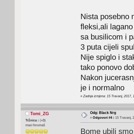
Nista posebno 
fleksi,ali lagan
sa busilicom i 
3 puta cijeli sp
Nije spiglo i sta
tako ponovo dob
Nakon jucerasnj
je i normalno
«
Zadnja izmjena: 15 Travanj, 2017,
Odg: Black Nrg
Tomi_ZG
«
Odgovori #4 :
15 Travanj, 2
Tržnica :
(
+3
)
maxi forumaš
Bome ubili smo 