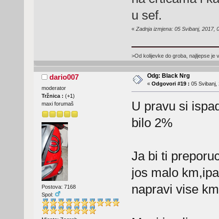
u sef.
«
Zadnja izmjena: 05 Svibanj, 2017, 
>Od kolijevke do groba, najljepse je 
Odg: Black Nrg
dario007
«
Odgovori #19 :
05 Svibanj, 
moderator
Tržnica :
(
+1
)
U pravu si ispad
maxi forumaš
bilo 2%
Ja bi ti preporu
jos malo km,ipa
napravi vise km
Postova: 7168
Spol: