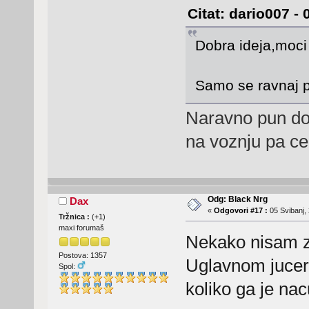
Citat: dario007 - 
Dobra ideja,moci 
Samo se ravnaj p
Naravno pun do
na voznju pa ce
Odg: Black Nrg
Dax
«
Odgovori #17 :
05 Svibanj, 
Tržnica :
(
+1
)
maxi forumaš
Nekako nisam z
Postova: 1357
Uglavnom jucer 
Spol:
koliko ga je nac