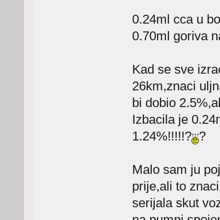
0.24ml cca u bo
0.70ml goriva na
Kad se sve izra
26km,znaci uljn
bi dobio 2.5%,ali.
Izbacila je 0.24
1.24%!!!!!?
?
Malo sam ju poj
prije,ali to zn
serijala skut vo
na pumpi spojen