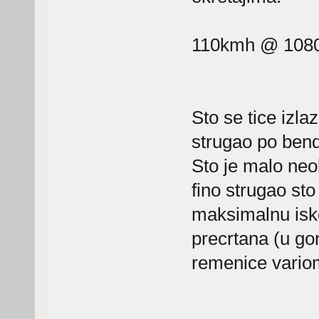
110kmh @ 108
Sto se tice izl
strugao po bendi
Sto je malo neo
fino strugao sto
maksimalnu isko
precrtana (u go
remenice vario