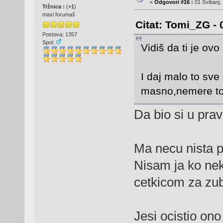
«
Odgovori #16 :
01 Svibanj, 
Tržnica :
(
+1
)
maxi forumaš
Citat: Tomi_ZG - 
Postova: 1357
Spol:
Vidiš da ti je o
I daj malo to sve
masno,nemere t
Da bio si u pra
Ma necu nista p
Nisam ja ko neki
cetkicom za z
Jesi ocistio ono 