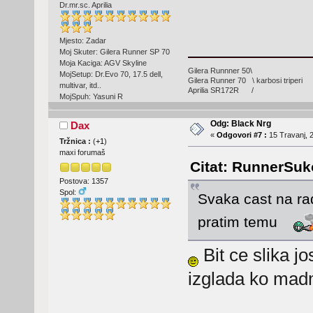
Dr.mr.sc. Aprilia
Mjesto: Zadar
Moj Skuter: Gilera Runner SP 70
Moja Kaciga: AGV Skyline
Gilera Runnner 50\
MojSetup: Dr.Evo 70, 17.5 dell,
Gilera Runner 70 \ karbosi triperi
multivar, itd..
Aprilia SR172R /
MojSpuh: Yasuni R
Odg: Black Nrg
Dax
«
Odgovori #7 :
15 Travanj, 2
Tržnica :
(
+1
)
maxi forumaš
Citat: RunnerSuko
Postova: 1357
Spol:
Svaka cast na ra
pratim temu
Bit ce slika j
izglada ko ma