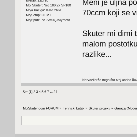
Meni je uljna po
Mjesto: Zagreb
Moj Skuter: Nrg 180,2x SP180
70ccm koji se vr
Moja Kaciga: X-lite x661
MojSetup: OEM+
MojSpuh: Pia-SM06,Jollymoto
Skuter mi dimi t
malom postotku,a
razlike...
Ne vozi brže nego što tvoj andeo čuva
Str: [
1
]
2
3
4
5
6
7
...
24
MojSkuter.com FORUM
»
Tehnički kutak
»
Skuter projekti
»
Garaža
(Moder