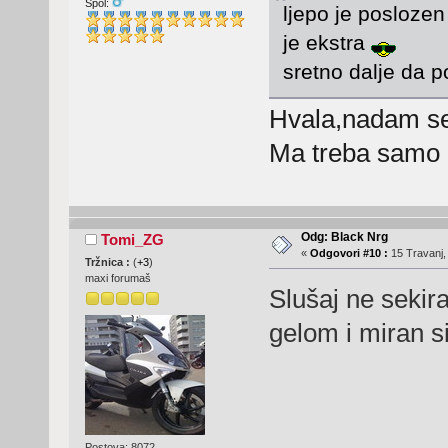
Spol:
ljepo je poslozen
je ekstra
sretno dalje da p
Hvala,nadam s
Ma treba samo 
Odg: Black Nrg
Tomi_ZG
«
Odgovori #10 :
15 Travanj,
Tržnica :
(
+3
)
maxi forumaš
Slušaj ne sekira
gelom i miran si
Postova: 8072