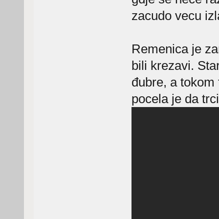
zacudo vecu iz
Remenica je zam
bili krezavi. S
đubre, a tokom t
pocela je da trci