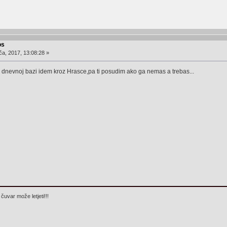
os
ča, 2017, 13:08:28 »
 dnevnoj bazi idem kroz Hrasce,pa ti posudim ako ga nemas a trebas...
čuvar može letjeti!!!