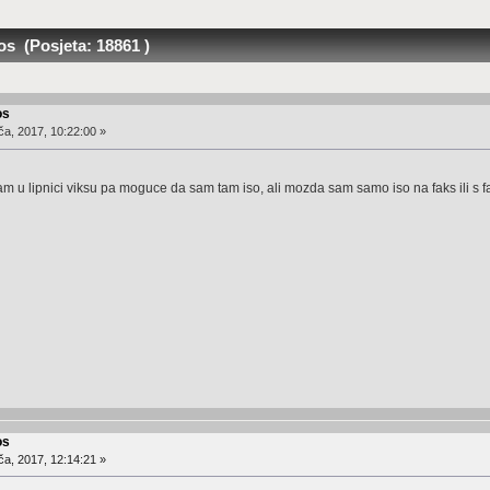
s (Posjeta: 18861 )
os
ča, 2017, 10:22:00 »
m u lipnici viksu pa moguce da sam tam iso, ali mozda sam samo iso na faks ili s
os
ča, 2017, 12:14:21 »