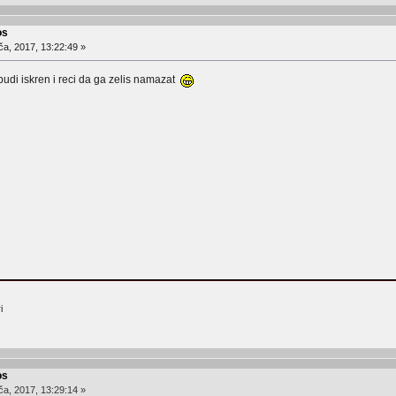
os
ča, 2017, 13:22:49 »
udi iskren i reci da ga zelis namazat
i
os
ča, 2017, 13:29:14 »