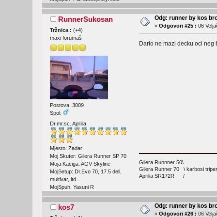
Odg: runner by kos br
RunnerSukosan
«
Odgovori #25 :
06 Velja
Tržnica :
(
+4
)
maxi forumaš
Dario ne mazi decku oci neg b
Postova: 3009
Spol:
Dr.mr.sc. Aprilia
Mjesto: Zadar
Moj Skuter: Gilera Runner SP 70
Gilera Runnner 50\
Moja Kaciga: AGV Skyline
Gilera Runner 70 \ karbosi triper
MojSetup: Dr.Evo 70, 17.5 dell,
Aprilia SR172R /
multivar, itd..
MojSpuh: Yasuni R
Odg: runner by kos br
kos7
«
Odgovori #26 :
06 Velja