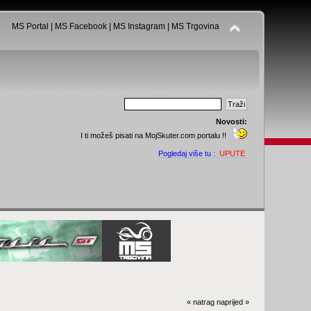
MS Portal
|
MS Facebook
|
MS Instagram
|
MS Trgovina
Novosti:
I ti možeš pisati na MojSkuter.com portalu !!
Pogledaj više tu :
UPUTE
« natrag
naprijed »