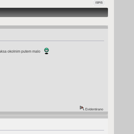
ISPIS
 faksa okolnim putem malo
Evidentirano