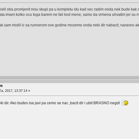
islil oba promjenit nisu skupi pa u kompletu idu kad vec radim onda nek bude kak 
lata imam kolko ocu toga barem ne fali kod mene, samo da vrmena uhvatim jer su m
kak sam mislil ic sa runnerom ove godine mozemo onda neki đir nabacit, naravno 
os
ča, 2017, 13:37:14 »
i dir. Ako budes isa javi pa cemo se nac ,bacit dir i ubit BRASNO negdI