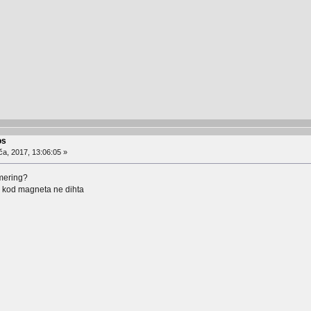
os
ča, 2017, 13:06:05 »
mering?
j kod magneta ne dihta