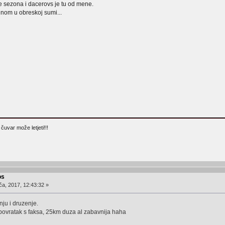
e sezona i dacerovs je tu od mene.
dnom u obreskoj sumi...
čuvar može letjeti!!!
os
ča, 2017, 12:43:32 »
ju i druzenje.
 povratak s faksa, 25km duza al zabavnija haha