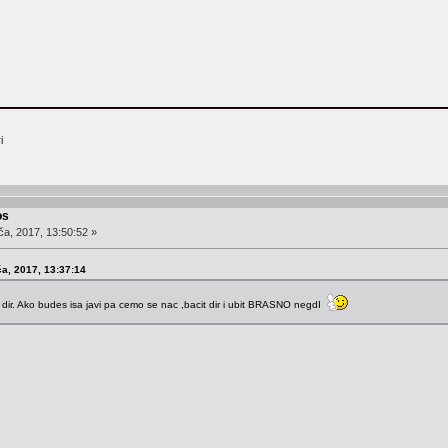
i
os
ča, 2017, 13:50:52 »
ča, 2017, 13:37:14
dir. Ako budes isa javi pa cemo se nac ,bacit dir i ubit BRASNO negdI