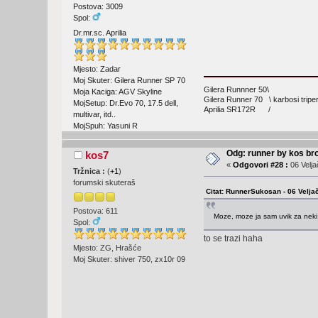
Postova: 3009
Spol:
Dr.mr.sc. Aprilia
Mjesto: Zadar
Moj Skuter: Gilera Runner SP 70
Gilera Runnner 50\
Moja Kaciga: AGV Skyline
Gilera Runner 70 \ karbosi triper
MojSetup: Dr.Evo 70, 17.5 dell,
Aprilia SR172R /
multivar, itd..
MojSpuh: Yasuni R
Odg: runner by kos br
kos7
«
Odgovori #28 :
06 Velja
Tržnica :
(
+1
)
forumski skuteraš
Citat: RunnerSukosan - 06 Velja
Postova: 611
Moze, moze ja sam uvik za neki 
Spol:
to se trazi haha
Mjesto: ZG, Hrašće
Moj Skuter: shiver 750, zx10r 09