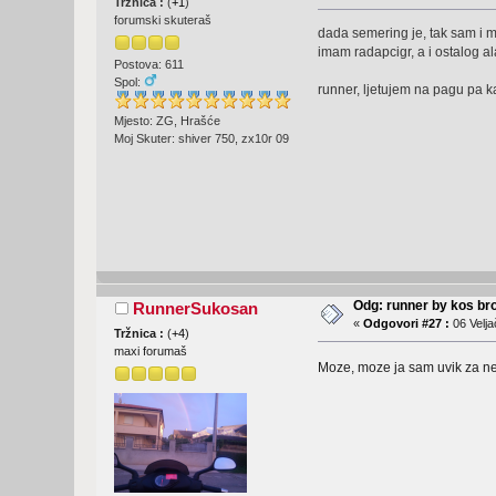
Tržnica :
(
+1
)
forumski skuteraš
dada semering je, tak sam i m
imam radapcigr, a i ostalog a
Postova: 611
Spol:
runner, ljetujem na pagu pa 
Mjesto: ZG, Hrašće
Moj Skuter: shiver 750, zx10r 09
Odg: runner by kos br
RunnerSukosan
«
Odgovori #27 :
06 Velja
Tržnica :
(
+4
)
maxi forumaš
Moze, moze ja sam uvik za nek