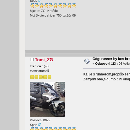
Spol:
Mjesto: ZG, Hrašće
Moj Skuter: shiver 750, zx10r 09
Odg: runner by kos br
Tomi_ZG
«
Odgovori #23 :
06 Velja
Tržnica :
(
+3
)
maxi forumaš
Kaj je s runnerom,propišo se
Zamjeni oba,sigurno ti ni ona
Postova: 8072
Spol: