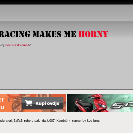
svoj
aktivacijski email
?
deratori:
3alfa3
,
robert
,
pajo
,
dario007
,
Kamba
) »
runner by kos bros