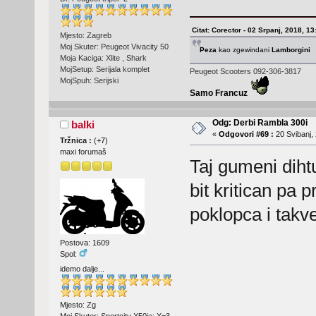
Citat: Corector - 02 Srpanj, 2018, 13
Mjesto: Zagreb
Moj Skuter: Peugeot Vivacity 50
Peza
kao zgewindani
Lamborgini
Moja Kaciga: Xlite , Shark
MojSetup: Serijala komplet
Peugeot Scooters 092-306-3817
MojSpuh: Serijski
Samo Francuz
Odg: Derbi Rambla 300i
balki
«
Odgovori #69 :
20 Svibanj, 
Tržnica :
(
+7
)
maxi forumaš
Taj gumeni diht
bit kritican pa p
poklopca i takve
Postova: 1609
Spol:
idemo dalje...
Mjesto: Zg
Moj Skuter: Sportcity X50ie; X=3