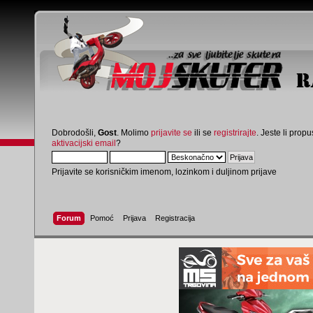
Dobrodošli,
Gost
. Molimo
prijavite se
ili se
registrirajte
. Jeste li propus
aktivacijski email
?
Prijavite se korisničkim imenom, lozinkom i duljinom prijave
Forum
Pomoć
Prijava
Registracija