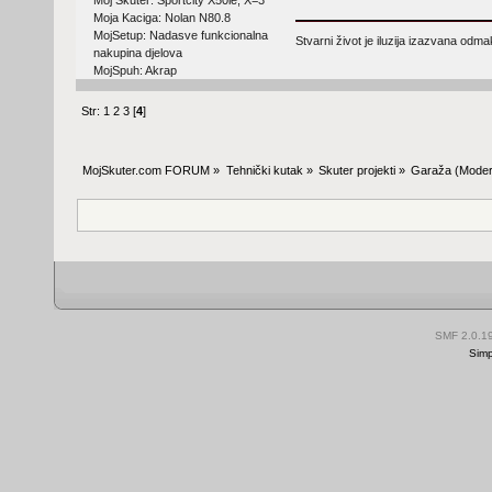
Moja Kaciga: Nolan N80.8
MojSetup: Nadasve funkcionalna
Stvarni život je iluzija izazvana odm
nakupina djelova
MojSpuh: Akrap
Str:
1
2
3
[
4
]
MojSkuter.com FORUM
»
Tehnički kutak
»
Skuter projekti
»
Garaža
(Moder
SMF 2.0.1
Simp