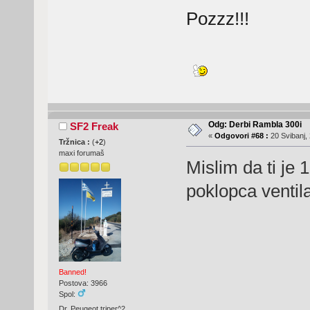
Pozzz!!!
Odg: Derbi Rambla 300i
SF2 Freak
«
Odgovori #68 :
20 Svibanj, 
Tržnica :
(
+2
)
maxi forumaš
Mislim da ti je 
poklopca ventila
Banned!
Postova: 3966
Spol:
Dr. Peugeot triper^2