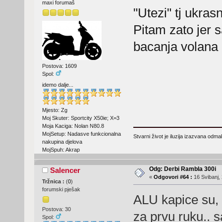
maxi forumaš
"Utezi" tj ukras
Pitam zato jer 
bacanja volan
Postova: 1609
Spol:
idemo dalje...
Mjesto: Zg
Moj Skuter: Sportcity X50ie; X=3
Moja Kaciga: Nolan N80.8
MojSetup: Nadasve funkcionalna
Stvarni život je iluzija izazvana odm
nakupina djelova
MojSpuh: Akrap
Odg: Derbi Rambla 300i
Salencer
«
Odgovori #64 :
16 Svibanj, 
Tržnica :
(
0
)
forumski pješak
ALU kapice su, 
Postova: 30
za prvu ruku.. 
Spol: