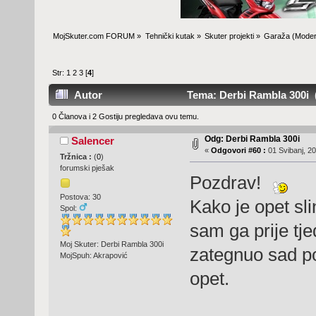
MojSkuter.com FORUM
»
Tehnički kutak
»
Skuter projekti
»
Garaža
(Moder
Str:
1
2
3
[
4
]
Autor
Tema: Derbi Rambla 300i (
0 Članova i 2 Gostiju pregledava ovu temu.
Odg: Derbi Rambla 300i
Salencer
«
Odgovori #60 :
01 Svibanj, 20
Tržnica :
(
0
)
forumski pješak
Pozdrav!
Postova: 30
Kako je opet sli
Spol:
sam ga prije tj
Moj Skuter: Derbi Rambla 300i
zategnuo sad po
MojSpuh: Akrapović
opet.