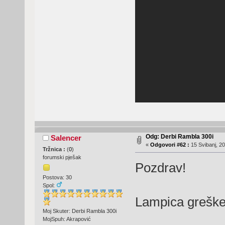
Odg: Derbi Rambla 300i
Salencer
«
Odgovori #62 :
15 Svibanj, 20
Tržnica :
(
0
)
forumski pješak
Pozdrav!
Postova: 30
Spol:
Lampica greške 
Moj Skuter: Derbi Rambla 300i
MojSpuh: Akrapović