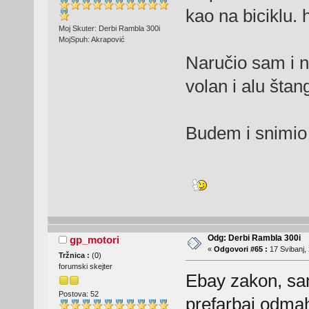
kao na biciklu.
Moj Skuter: Derbi Rambla 300i
MojSpuh: Akrapović
Naručio sam i n
volan i alu štan
Budem i snimio 
Odg: Derbi Rambla 300i
gp_motori
«
Odgovori #65 :
17 Svibanj, 
Tržnica :
(
0
)
forumski skejter
Ebay zakon, sam
Postova: 52
prefarbaj odmah