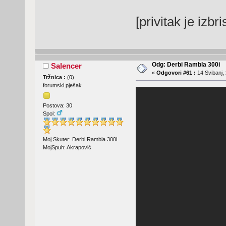
[privitak je izbr
Odg: Derbi Rambla 300i
Salencer
«
Odgovori #61 :
14 Svibanj, 
Tržnica :
(
0
)
forumski pješak
Postova: 30
Spol:
Moj Skuter: Derbi Rambla 300i
MojSpuh: Akrapović