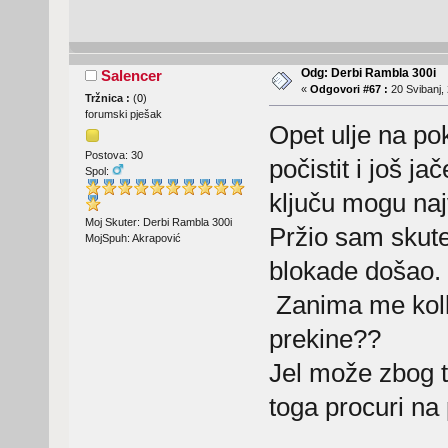
Odg: Derbi Rambla 300i
Salencer
«
Odgovori #67 :
20 Svibanj, 
Tržnica :
(
0
)
forumski pješak
Opet ulje na pok
Postova: 30
počistit i još ja
Spol:
ključu mogu naj
Moj Skuter: Derbi Rambla 300i
Pržio sam skuter
MojSpuh: Akrapović
blokade došao.
Zanima me kolk
prekine??
Jel može zbog to
toga procuri na