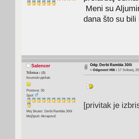
Meni su Aljuminij
dana što su bili
Odg: Derbi Rambla 300i
Salencer
«
Odgovori #66 :
17 Svibanj, 20
Tržnica :
(
0
)
forumski pješak
Postova: 30
Spol:
[privitak je izbr
Moj Skuter: Derbi Rambla 300i
MojSpuh: Akrapović