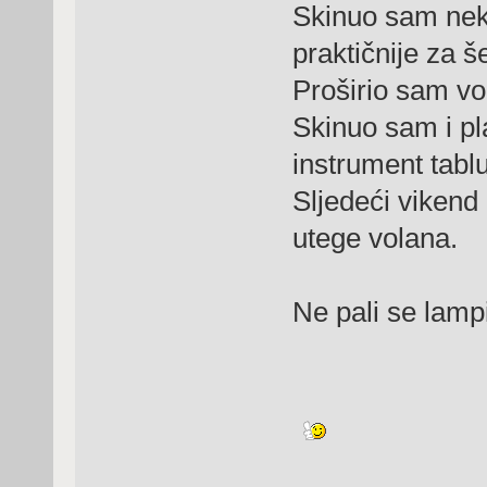
Skinuo sam neke 
praktičnije za še
Proširio sam vo
Skinuo sam i pl
instrument tablu
Sljedeći vikend 
utege volana.
Ne pali se lamp