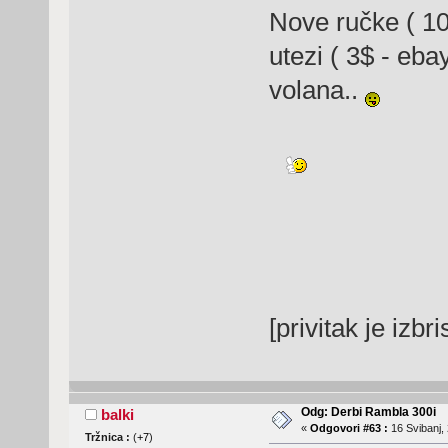
Nove ručke ( 10
utezi ( 3$ - eba
volana..
[privitak je izbr
Odg: Derbi Rambla 300i
balki
«
Odgovori #63 :
16 Svibanj, 
Tržnica :
(
+7
)