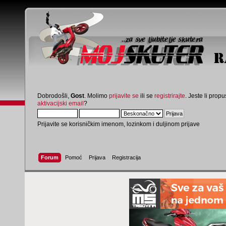
Dobrodošli,
Gost
. Molimo
prijavite se
ili se
registrirajte
. Jeste li propus
aktivacijski email
?
Prijavite se korisničkim imenom, lozinkom i duljinom prijave
Forum
Pomoć
Prijava
Registracija