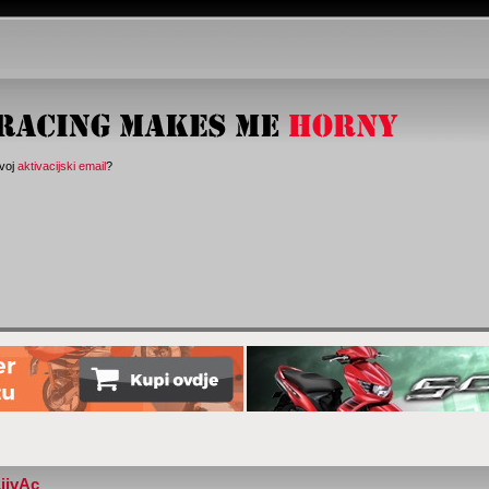
svoj
aktivacijski email
?
LjivAc