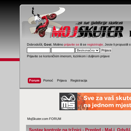
Dobrodošli,
Gost
. Molimo
prijavite se
ili se
registrirajte
. Jeste li propustili 
Prijavite se korisničkim imenom, lozinkom i duljinom prijave
Forum
Pomoć
Prijava
Registracija
MojSkuter.com FORUM
Sustav kontrole na tržnici - Pregled - MaLi_OdvA