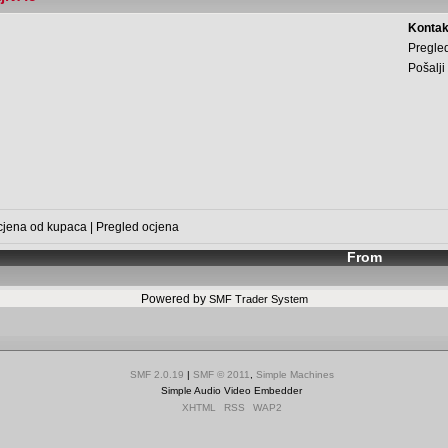
Kontak
Pregled
Pošalji
cjena od kupaca
|
Pregled ocjena
From
Powered by
SMF Trader System
SMF 2.0.19
|
SMF © 2011
,
Simple Machines
Simple Audio Video Embedder
XHTML
RSS
WAP2