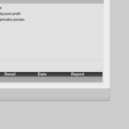
t
aj puni profil.
 privatnu poruku.
Detail
Date
Report