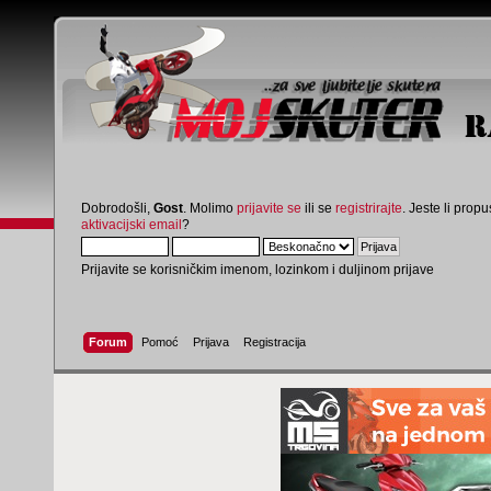
Dobrodošli,
Gost
. Molimo
prijavite se
ili se
registrirajte
. Jeste li propus
aktivacijski email
?
Prijavite se korisničkim imenom, lozinkom i duljinom prijave
Forum
Pomoć
Prijava
Registracija