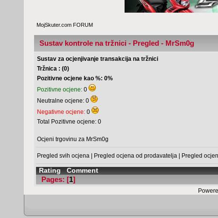
MojSkuter.com FORUM
Sustav kontrole na tržnici - Pregled - MrSm0g
Sustav za ocjenjivanje transakcija na tržnici
Tržnica : (0)
Pozitivne ocjene kao %: 0%
Pozitivne ocjene:
0
Neutralne ocjene: 0
Negativne ocjene:
0
Total Pozitivne ocjene: 0
Ocjeni trgovinu za MrSm0g
Pregled svih ocjena
|
Pregled ocjena od prodavatelja
|
Pregled ocje
Rating
Comment
Pages: [
1
]
Powere