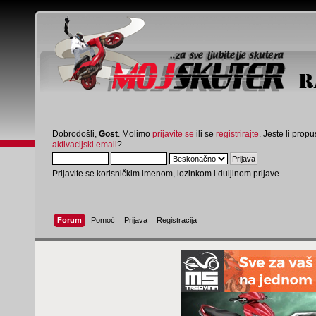
Dobrodošli,
Gost
. Molimo
prijavite se
ili se
registrirajte
. Jeste li propus
aktivacijski email
?
Prijavite se korisničkim imenom, lozinkom i duljinom prijave
Forum
Pomoć
Prijava
Registracija