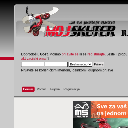
Dobrodošli,
Gost
. Molimo
prijavite se
ili se
registrirajte
. Jeste li propus
aktivacijski email
?
Prijavite se korisničkim imenom, lozinkom i duljinom prijave
Forum
Pomoć
Prijava
Registracija