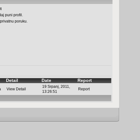
t
aj puni profil.
 privatnu poruku.
Detail
Date
Report
19 Srpanj, 2011,
a
View Detail
Report
13:26:51