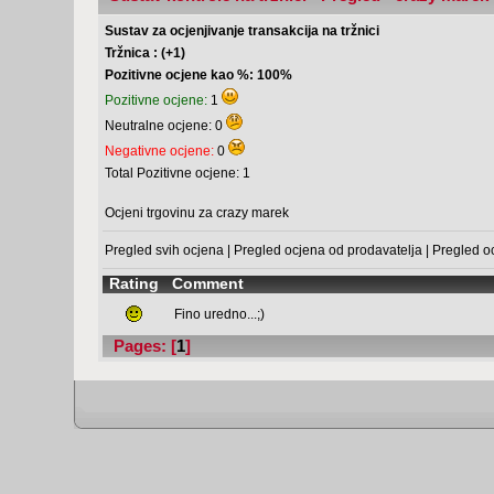
Sustav za ocjenjivanje transakcija na tržnici
Tržnica : (+1)
Pozitivne ocjene kao %: 100%
Pozitivne ocjene:
1
Neutralne ocjene: 0
Negativne ocjene:
0
Total Pozitivne ocjene: 1
Ocjeni trgovinu za crazy marek
Pregled svih ocjena
|
Pregled ocjena od prodavatelja
|
Pregled o
Rating
Comment
Fino uredno...;)
Pages: [
1
]