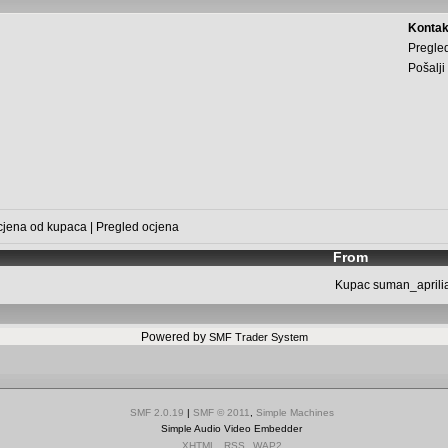
Kontak
Pregled
Pošalji
cjena od kupaca
|
Pregled ocjena
From
Kupac
suman_aprili
Powered by
SMF Trader System
SMF 2.0.19
|
SMF © 2011
,
Simple Machines
Simple Audio Video Embedder
XHTML
RSS
WAP2