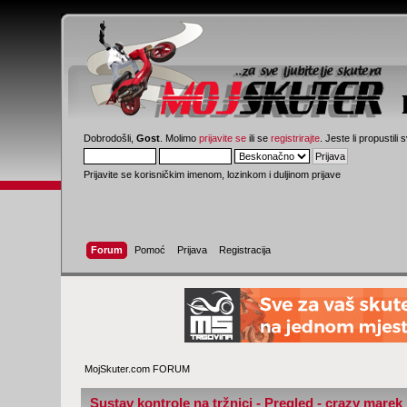
Dobrodošli,
Gost
. Molimo
prijavite se
ili se
registrirajte
. Jeste li propustili 
Prijavite se korisničkim imenom, lozinkom i duljinom prijave
Forum
Pomoć
Prijava
Registracija
MojSkuter.com FORUM
Sustav kontrole na tržnici - Pregled - crazy marek