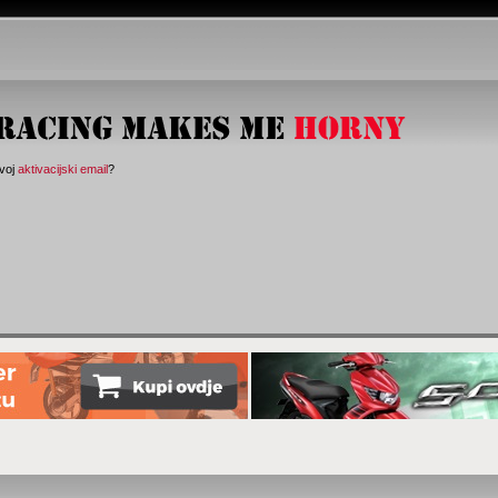
svoj
aktivacijski email
?