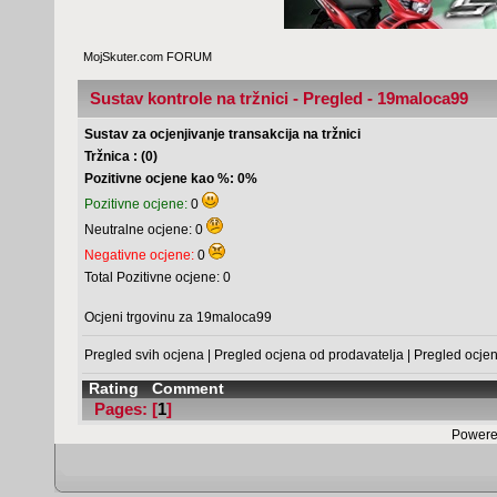
MojSkuter.com FORUM
Sustav kontrole na tržnici - Pregled - 19maloca99
Sustav za ocjenjivanje transakcija na tržnici
Tržnica : (0)
Pozitivne ocjene kao %: 0%
Pozitivne ocjene:
0
Neutralne ocjene: 0
Negativne ocjene:
0
Total Pozitivne ocjene: 0
Ocjeni trgovinu za 19maloca99
Pregled svih ocjena
|
Pregled ocjena od prodavatelja
|
Pregled ocje
Rating
Comment
Pages: [
1
]
Powere