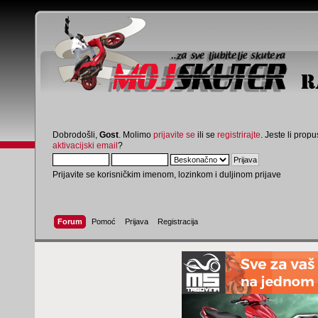
Dobrodošli,
Gost
. Molimo
prijavite se
ili se
registrirajte
. Jeste li propus
aktivacijski email
?
Prijavite se korisničkim imenom, lozinkom i duljinom prijave
Forum
Pomoć
Prijava
Registracija