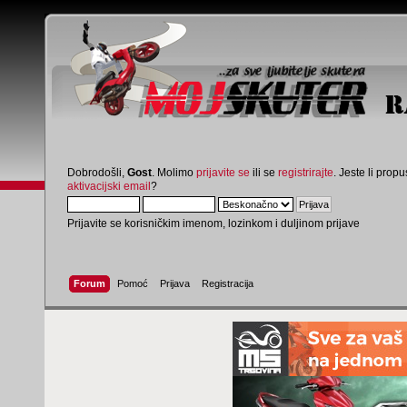
Dobrodošli,
Gost
. Molimo
prijavite se
ili se
registrirajte
. Jeste li propus
aktivacijski email
?
Prijavite se korisničkim imenom, lozinkom i duljinom prijave
Forum
Pomoć
Prijava
Registracija