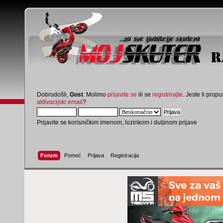
Dobrodošli,
Gost
. Molimo
prijavite se
ili se
registrirajte
. Jeste li propus
aktivacijski email
?
Prijavite se korisničkim imenom, lozinkom i duljinom prijave
Forum
Pomoć
Prijava
Registracija