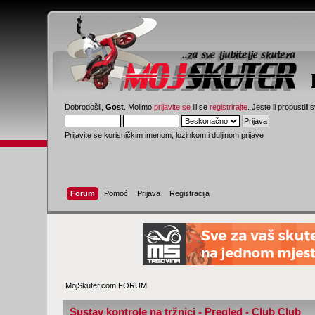
Dobrodošli,
Gost
. Molimo
prijavite se
ili se
registrirajte
. Jeste li propustili 
Prijavite se korisničkim imenom, lozinkom i duljinom prijave
Forum
Pomoć
Prijava
Registracija
MojSkuter.com FORUM
Sustav kontrole na tržnici - Pregled - Club Club