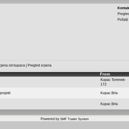
Kontak
Pregled
Pošalji
cjena od kupaca
|
Pregled ocjena
From
Kupac
Tommek-
172
projekt
Kupac
Brla
Kupac
Brla
Powered by
SMF Trader System