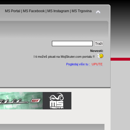
MS Portal
|
MS Facebook
|
MS Instagram
|
MS Trgovina
Novosti:
I ti možeš pisati na MojSkuter.com portalu !!
Pogledaj više tu :
UPUTE