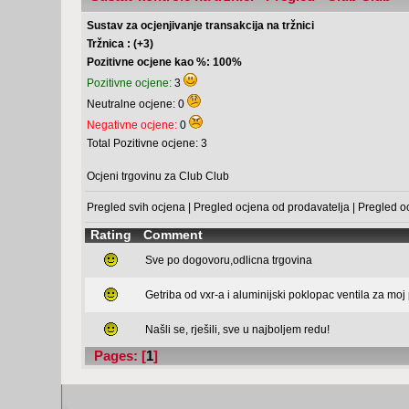
Sustav za ocjenjivanje transakcija na tržnici
Tržnica : (+3)
Pozitivne ocjene kao %: 100%
Pozitivne ocjene:
3
Neutralne ocjene: 0
Negativne ocjene:
0
Total Pozitivne ocjene: 3
Ocjeni trgovinu za Club Club
Pregled svih ocjena
|
Pregled ocjena od prodavatelja
|
Pregled o
Rating
Comment
Sve po dogovoru,odlicna trgovina
Getriba od vxr-a i aluminijski poklopac ventila za moj 
Našli se, rješili, sve u najboljem redu!
Pages: [
1
]