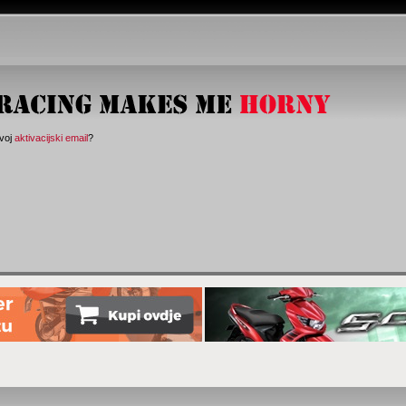
svoj
aktivacijski email
?