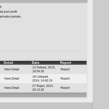
t
aj puni profil.
 privatnu poruku.
Detail
Date
Report
12 Svibanj, 2015,
View Detail
Report
18:54:30
18 Listopad,
View Detail
Report
2014, 14:00:19
27 Rujan, 2014,
View Detail
Report
20:13:28