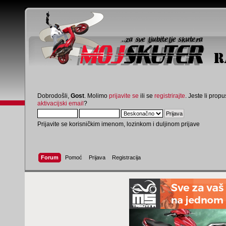
Dobrodošli,
Gost
. Molimo
prijavite se
ili se
registrirajte
. Jeste li propus
aktivacijski email
?
Prijavite se korisničkim imenom, lozinkom i duljinom prijave
Forum
Pomoć
Prijava
Registracija