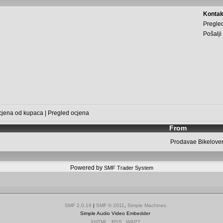
Kontak
Pregled
Pošalji
cjena od kupaca
|
Pregled ocjena
From
Prodavae
Bikelove
Powered by
SMF Trader System
SMF 2.0.19
|
SMF © 2011
,
Simple Machines
Simple Audio Video Embedder
XHTML
RSS
WAP2