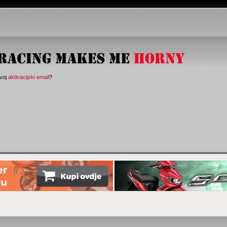
svoj
aktivacijski email
?