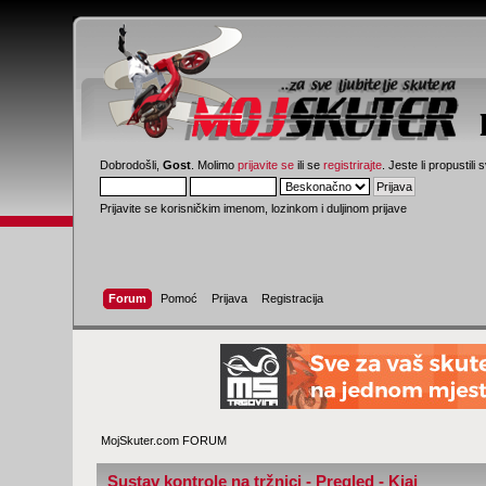
Dobrodošli,
Gost
. Molimo
prijavite se
ili se
registrirajte
. Jeste li propustili 
Prijavite se korisničkim imenom, lozinkom i duljinom prijave
Forum
Pomoć
Prijava
Registracija
MojSkuter.com FORUM
Sustav kontrole na tržnici - Pregled - Kjaj