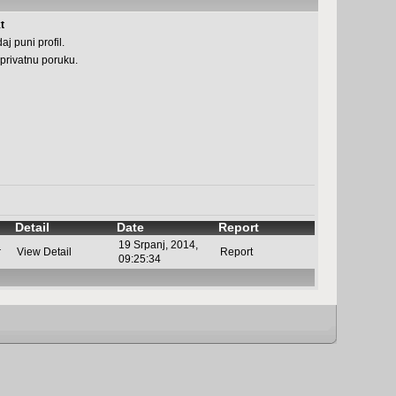
t
aj puni profil.
 privatnu poruku.
Detail
Date
Report
19 Srpanj, 2014,
r
View Detail
Report
09:25:34