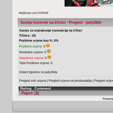
MojSkuter.com FORUM
Sustav kontrole na tržnici - Pregled - jady28de
Sustav za ocjenjivanje transakcija na tržnici
Tržnica : (0)
Pozitivne ocjene kao %: 0%
Pozitivne ocjene:
0
Neutralne ocjene: 0
Negativne ocjene:
0
Total Pozitivne ocjene: 0
Ocjeni trgovinu za jady28de
Pregled svih ocjena
|
Pregled ocjena od prodavatelja
|
Pregled ocje
Rating
Comment
Pages: [
1
]
Powere