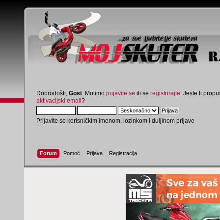
Dobrodošli,
Gost
. Molimo
prijavite se
ili se
registrirajte
. Jeste li propus
aktivacijski email
?
Prijavite se korisničkim imenom, lozinkom i duljinom prijave
Forum
Pomoć
Prijava
Registracija