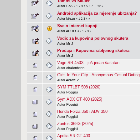
Tomos vs Skuter
Autor
CoK
«
1
2
3
4
5
6
7
...
22
»
Android aplikacija za mjerenje ubrzanja?
Autor
kilezg
«
1
2
3
4
»
Sve o internet kupnji
Autor
ADRO 3
«
1
2
3
»
Vodic za kupovinu polovnog skutera
Autor
Mr J
Prodaja i Kupovina rabljenog skutera
Autor
Mr J
Voge SR 450X - još jedan šarlatan
Autor
challenbeen
Girls In Your City - Anonymous Casual Dating 
Autor
Aerox12
SYM TTLBT 508 (2026)
Autor
Poggiali
Sym ADX GT 400 (2025)
Autor
Poggiali
Honda Forza 350 i ADV 350
Autor
Poggiali
Zontes 368G (2025)
Autor
Poggiali
Aprilia SR GT 400