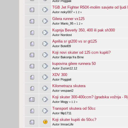
Autor
Poggiali
TGB Jet Fighter R50X-molim savjete od ljudi 
Autor
noky007
«
1
2
»
Gilera runner vx125
Autor
Mario_95
«
1
2
»
Kupnja Beverly 350, 400 ili pak sh300
Autor
Nordost
Aprilia sr gt200 vs sr gt125
Autor
Botel09
Koji novi skuter od 125 ccm kupiti?
Autor
Bakonja fra Brne
kupovina gilere runnera 50
Autor
Zuzon12.12
XDV 300
Autor
Poggiali
Kilometraza skutera
Autor
vespaet2
Koji skuter 300-400ccm? (gradska vožnja - Ri
Autor
Mogy
«
1
2
»
Transport skutera od 50cc
Autor
filip1711
Koji skuter kupiti do 50cc?
Autor
ImraxLife