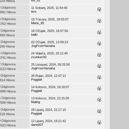
ive_91
224 Hitova
4 Odgovora
11 Svibanj, 2025, 11:54:40
ters
3061 Hitova
0 Odgovora
19 Travanj, 2025, 19:03:07
Mario_95
5762 Hitova
 Odgovora
18 Ožujak, 2025, 16:57:56
balki
459 Hitova
 Odgovora
02 Ožujak, 2025, 13:59:23
JogFromYamaha
269 Hitova
5 Odgovora
24 Veljača, 2025, 20:12:49
zvonkec92
4741 Hitova
2 Odgovora
25 Listopad, 2024, 09:25:58
JogFromYamaha
3223 Hitova
 Odgovora
28 Rujan, 2024, 12:47:12
Poggiali
914 Hitova
 Odgovora
14 Kolovoz, 2024, 16:18:07
Poggiali
0489 Hitova
6 Odgovora
13 Kolovoz, 2024, 22:15:05
Maling
2558 Hitova
 Odgovora
28 Lipanj, 2024, 22:17:15
Poggiali
218 Hitova
0 Odgovora
12 Lipanj, 2024, 19:21:42
dario007
2023 Hitova