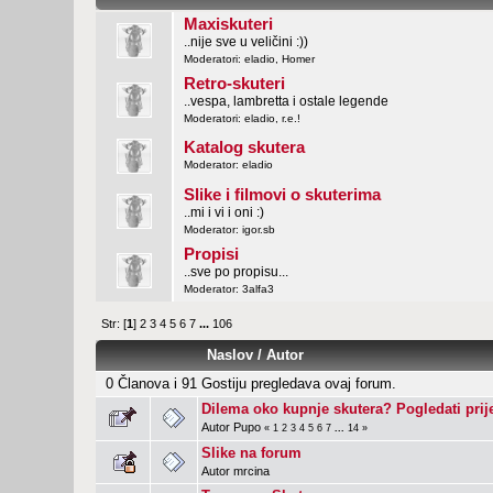
Maxiskuteri
..nije sve u veličini :))
Moderatori:
eladio
,
Homer
Retro-skuteri
..vespa, lambretta i ostale legende
Moderatori:
eladio
,
r.e.!
Katalog skutera
Moderator:
eladio
Slike i filmovi o skuterima
..mi i vi i oni :)
Moderator:
igor.sb
Propisi
..sve po propisu...
Moderator:
3alfa3
Str: [
1
]
2
3
4
5
6
7
...
106
Naslov
/
Autor
0 Članova i 91 Gostiju pregledava ovaj forum.
Dilema oko kupnje skutera? Pogledati prij
Autor
Pupo
«
1
2
3
4
5
6
7
...
14
»
Slike na forum
Autor
mrcina