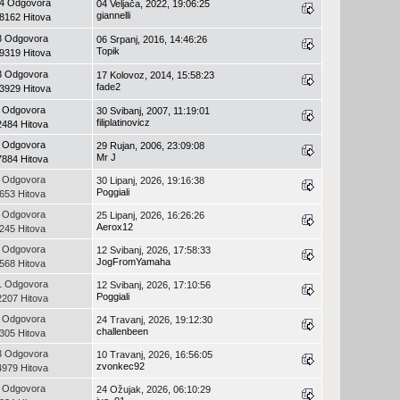
4 Odgovora
04 Veljača, 2022, 19:06:25
giannelli
8162 Hitova
3 Odgovora
06 Srpanj, 2016, 14:46:26
Topik
9319 Hitova
3 Odgovora
17 Kolovoz, 2014, 15:58:23
fade2
3929 Hitova
 Odgovora
30 Svibanj, 2007, 11:19:01
filiplatinovicz
2484 Hitova
 Odgovora
29 Rujan, 2006, 23:09:08
Mr J
7884 Hitova
 Odgovora
30 Lipanj, 2026, 19:16:38
Poggiali
653 Hitova
 Odgovora
25 Lipanj, 2026, 16:26:26
Aerox12
245 Hitova
 Odgovora
12 Svibanj, 2026, 17:58:33
JogFromYamaha
568 Hitova
1 Odgovora
12 Svibanj, 2026, 17:10:56
Poggiali
2207 Hitova
 Odgovora
24 Travanj, 2026, 19:12:30
challenbeen
305 Hitova
3 Odgovora
10 Travanj, 2026, 16:56:05
zvonkec92
4979 Hitova
 Odgovora
24 Ožujak, 2026, 06:10:29