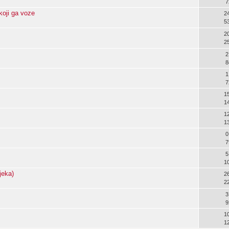
7
koji ga voze
2
5
2
2
2
8
1
7
1
1
1
1
0
7
5
1
jeka)
2
2
3
9
1
1