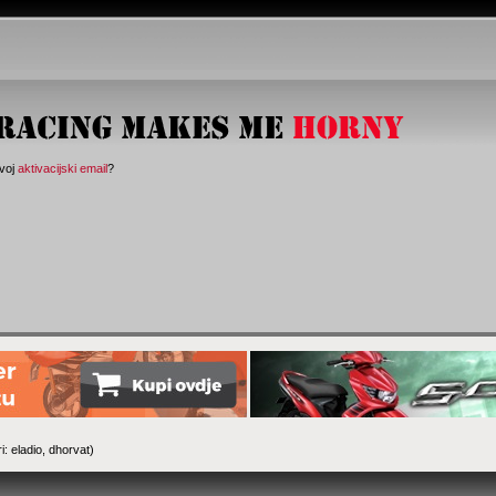
svoj
aktivacijski email
?
i:
eladio
,
dhorvat
)