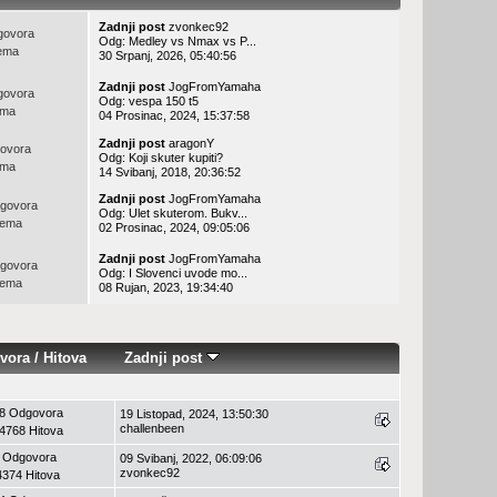
Zadnji post
zvonkec92
govora
Odg: Medley vs Nmax vs P...
ema
30 Srpanj, 2026, 05:40:56
Zadnji post
JogFromYamaha
govora
Odg: vespa 150 t5
ema
04 Prosinac, 2024, 15:37:58
Zadnji post
aragonY
ovora
Odg: Koji skuter kupiti?
ema
14 Svibanj, 2018, 20:36:52
Zadnji post
JogFromYamaha
govora
Odg: Ulet skuterom. Bukv...
Tema
02 Prosinac, 2024, 09:05:06
Zadnji post
JogFromYamaha
govora
Odg: I Slovenci uvode mo...
Tema
08 Rujan, 2023, 19:34:40
vora
/
Hitova
Zadnji post
8 Odgovora
19 Listopad, 2024, 13:50:30
challenbeen
4768 Hitova
 Odgovora
09 Svibanj, 2022, 06:09:06
zvonkec92
4374 Hitova