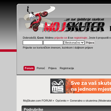
Dobrodošli,
Gost
. Molimo
prijavite se
ili se
registrirajte
. Jeste li propustili 
Prijavite se korisničkim imenom, lozinkom i duljinom prijave
Forum
Pomoć
Prijava
Registracija
MojSkuter.com FORUM
»
Općenito
»
Generalno o skuterima
(Moderator
Podrubrike