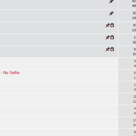
42
49
6
14
4
13
1
6
0
5
3
4
- No Selfie
0
1
1
4
1
1
4
4
1
3
8