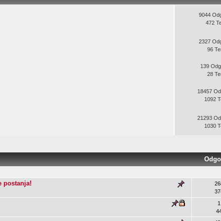
9044 Od
472 T
2327 Od
96 T
139 Odg
28 T
18457 Od
1092 
21293 Od
1030 
Odgo
e postanja!
26
37
1
4