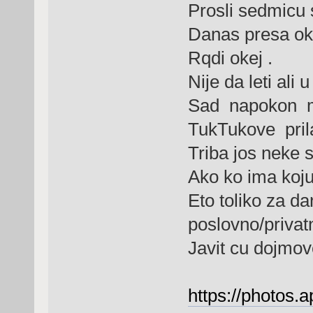
Prosli sedmicu 
Danas presa ok
Rqdi okej .
Nije da leti ali 
Sad napokon mo
TukTukove prila
Triba jos neke s
Ako ko ima koju
Eto toliko za da
poslovno/privatn
Javit cu dojmov
https://photos