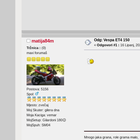
Odg: Vespa ET4 150
matija84m
«
Odgovori #1 :
16 Lipanj, 20
Tržnica :
(
0
)
maxi forumaš
Postova: 5156
Spol:
Mjesto: zvečaj
Moj Skuter: gilera dna
Moja Kaciga: vemar
MojSetup: Gilardoni 180😉
MojSpuh: SM04
Mnogo jaka grana, role grama malo,