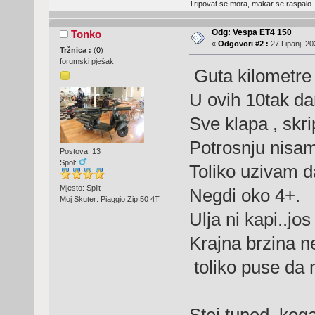
Tripovat se mora, makar se raspalo.
Odg: Vespa ET4 150
Tonko
«
Odgovori #2 :
27 Lipanj, 20
Tržnica :
(
0
)
forumski pješak
Guta kilometre 
U ovih 10tak d
Sve klapa , skrip
Potrosnju nisam 
Postova: 13
Spol:
Toliko uzivam 
Mjesto: Split
Negdi oko 4+.
Moj Skuter: Piaggio Zip 50 4T
Ulja ni kapi..jos 
Krajna brzina n
toliko puse da 
Stej tuned koga