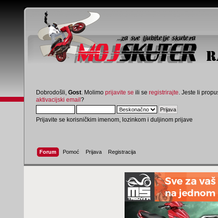
Dobrodošli,
Gost
. Molimo
prijavite se
ili se
registrirajte
. Jeste li propus
aktivacijski email
?
Prijavite se korisničkim imenom, lozinkom i duljinom prijave
Forum
Pomoć
Prijava
Registracija