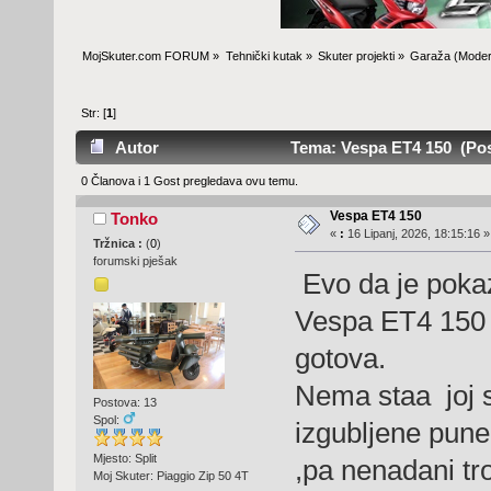
MojSkuter.com FORUM
»
Tehnički kutak
»
Skuter projekti
»
Garaža
(Moder
Str: [
1
]
Autor
Tema: Vespa ET4 150 (Posj
0 Članova i 1 Gost pregledava ovu temu.
Vespa ET4 150
Tonko
«
:
16 Lipanj, 2026, 18:15:16 »
Tržnica :
(
0
)
forumski pješak
Evo da je pok
Vespa ET4 150 n
gotova.
Nema staa joj s
Postova: 13
Spol:
izgubljene pune 
Mjesto: Split
,pa nenadani tro
Moj Skuter: Piaggio Zip 50 4T