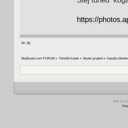
https://photos
Str: [
1
]
MojSkuter.com FORUM
»
Tehnički kutak
»
Skuter projekti
»
Garaža
(Moder
SMF 2.0.1
Simp