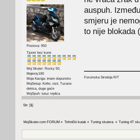
auspuh. Između j
smjeru je nemo
to nije blokada 
Postova: 950
Tjuner bez kune
Moj Skuter: Rocky 50,
Majesty180
Forumska Sirotinja R/T
Moja Kaciga: imam dopunsko
MojSetup: Kofer, vizir, Tucano
dekica, duge gaće
MojSpuh: tutuz replica
Str: [
1
]
MojSkuter.com FORUM
»
Tehnički kutak
»
Tuning skutera 
»
Tuning 4T sku