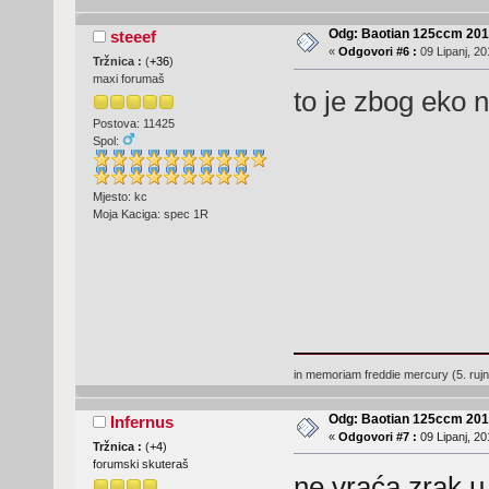
Odg: Baotian 125ccm 2
steeef
«
Odgovori #6 :
09 Lipanj, 20
Tržnica :
(
+36
)
maxi forumaš
to je zbog eko 
Postova: 11425
Spol:
Mjesto: kc
Moja Kaciga: spec 1R
in memoriam freddie mercury (5. ruj
Odg: Baotian 125ccm 2
Infernus
«
Odgovori #7 :
09 Lipanj, 20
Tržnica :
(
+4
)
forumski skuteraš
ne vraća zrak u