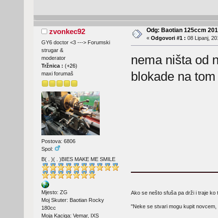
Odg: Baotian 125ccm 2
zvonkec92
«
Odgovori #1 :
08 Lipanj, 20
GY6 doctor <3 ---> Forumski
strugar &
nema ništa od n
moderator
Tržnica :
(
+26
)
blokade na tom
maxi forumaš
Postova: 6806
Spol:
B( . )( . )BIES MAKE ME SMILE
Mjesto: ZG
Ako se nešto sfuša pa drži i traje ko 
Moj Skuter: Baotian Rocky
"Neke se stvari mogu kupit novcem, 
180cc
Moja Kaciga: Vemar, IXS