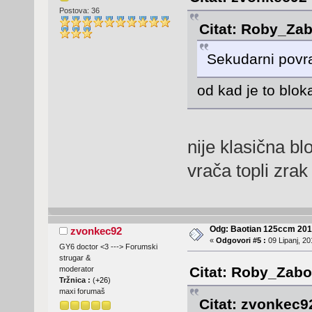
Postova: 36
Citat: Roby_Zab
Sekudarni povra
od kad je to blok
nije klasična b
vrača topli zrak 
Odg: Baotian 125ccm 2
zvonkec92
«
Odgovori #5 :
09 Lipanj, 20
GY6 doctor <3 ---> Forumski
strugar &
Citat: Roby_Zabok
moderator
Tržnica :
(
+26
)
maxi forumaš
Citat: zvonkec92