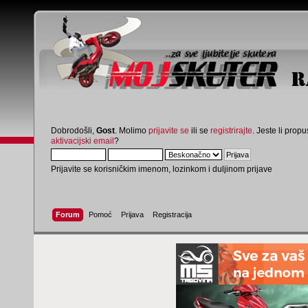
Dobrodošli,
Gost
. Molimo
prijavite se
ili se
registrirajte
. Jeste li propus
aktivacijski email
?
Prijavite se korisničkim imenom, lozinkom i duljinom prijave
Forum
Pomoć
Prijava
Registracija