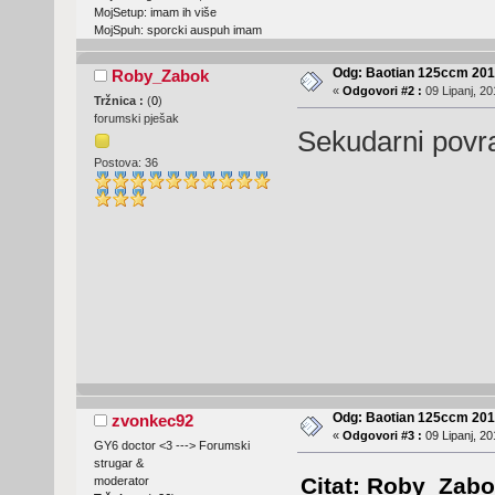
MojSetup: imam ih više
MojSpuh: sporcki auspuh imam
Odg: Baotian 125ccm 2
Roby_Zabok
«
Odgovori #2 :
09 Lipanj, 20
Tržnica :
(
0
)
forumski pješak
Sekudarni povra
Postova: 36
Odg: Baotian 125ccm 2
zvonkec92
«
Odgovori #3 :
09 Lipanj, 20
GY6 doctor <3 ---> Forumski
strugar &
Citat: Roby_Zabok
moderator