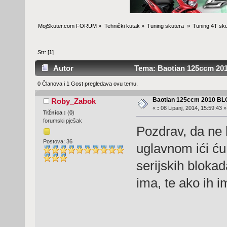
MojSkuter.com FORUM
»
Tehnički kutak
»
Tuning skutera 
»
Tuning 4T sku
Str: [
1
]
Autor
Tema: Baotian 125ccm 20
0 Članova i 1 Gost pregledava ovu temu.
Baotian 125ccm 2010 B
Roby_Zabok
«
:
08 Lipanj, 2014, 15:59:43 »
Tržnica :
(
0
)
forumski pješak
Pozdrav, da ne 
Postova: 36
uglavnom ići ću 
serijskih blokad
ima, te ako ih 