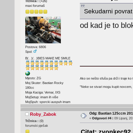
Tržnica :
(
+26
)
maxi forumaš
Sekudarni povrat
od kad je to bl
Postova: 6806
Spol:
B( . )( . )BIES MAKE ME SMILE
Mjesto: ZG
Ako se nešto sfuša pa drži i traje ko 
Moj Skuter: Baotian Rocky
"Neke se stvari mogu kupit novcem, 
180cc
Moja Kaciga: Vemar, IXS
MojSetup: imam ih više
MojSpuh: sporcki auspuh imam
Odg: Baotian 125ccm 2
Roby_Zabok
«
Odgovori #4 :
09 Lipanj, 20
Tržnica :
(
0
)
forumski pješak
Citat: zvonkec92 