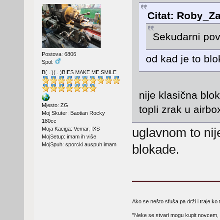
Citat: Roby_Za
Sekudarni pov
Postova: 6806
od kad je to bl
Spol:
B( . )( . )BIES MAKE ME SMILE
nije klasična blo
Mjesto: ZG
topli zrak u airbox
Moj Skuter: Baotian Rocky
180cc
uglavnom to nij
Moja Kaciga: Vemar, IXS
MojSetup: imam ih više
MojSpuh: sporcki auspuh imam
blokade.
Ako se nešto sfuša pa drži i traje ko 
"Neke se stvari mogu kupit novcem, 