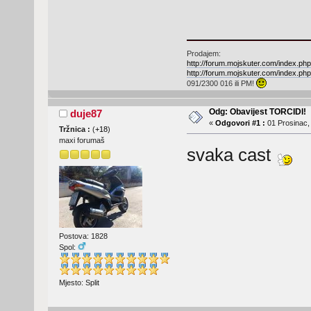
Prodajem:
http://forum.mojskuter.com/index.
http://forum.mojskuter.com/index.
091/2300 016 ili PM!
Odg: Obavijest TORCIDI!
duje87
«
Odgovori #1 :
01 Prosinac,
Tržnica :
(
+18
)
maxi forumaš
svaka cast
Postova: 1828
Spol:
Mjesto: Split