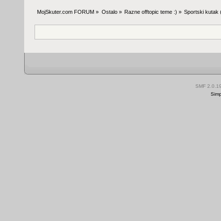
MojSkuter.com FORUM
»
Ostalo
»
Razne offtopic teme :)
»
Sportski kutak
SMF 2.0.1
Simp