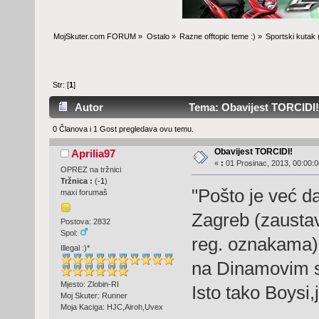
MojSkuter.com FORUM
»
Ostalo
»
Razne offtopic teme :)
»
Sportski kutak
Str: [
1
]
Autor
Tema: Obavijest TORCIDI! 
0 Članova i 1 Gost pregledava ovu temu.
Obavijest TORCIDI!
Aprilia97
«
:
01 Prosinac, 2013, 00:00:0
OPREZ na tržnici
Tržnica :
(
-1
)
"Pošto je već d
maxi forumaš
Zagreb (zaustav
Postova: 2832
Spol:
reg. oznakama) 
Illegal :)*
na Dinamovim s
Mjesto: Zlobin-RI
Isto tako Boysi,
Moj Skuter: Runner
Moja Kaciga: HJC,Airoh,Uvex