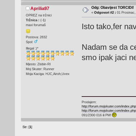
Odg: Obavijest TORCIDI!
Aprilia97
«
Odgovori #2 :
01 Prosinac,
OPREZ na tržnici
Tržnica :
(
-1
)
Isto tako,fer nav
maxi forumaš
Postova: 2832
Spol:
Nadam se da ce
Illegal :)*
smo ipak jaci n
Mjesto: Zlobin-RI
Moj Skuter: Runner
Moja Kaciga: HJC,Airoh,Uvex
Prodajem:
http://forum.mojskuter.com/index.
http://forum.mojskuter.com/index.
091/2300 016 ili PM!
Str: [
1
]