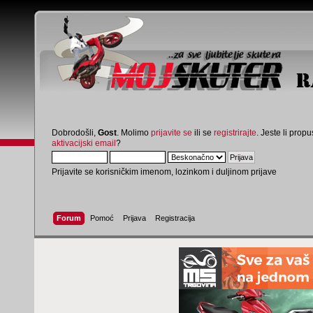
Dobrodošli,
Gost
. Molimo
prijavite se
ili se
registrirajte
. Jeste li propus
aktivacijski email
?
Prijavite se korisničkim imenom, lozinkom i duljinom prijave
Forum
Pomoć
Prijava
Registracija