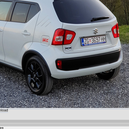
wnload
???