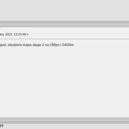
?
nj, 2022, 13:23:48 »
6 god..stavljena mapa stage 2 na 296ps i 540Nm
???