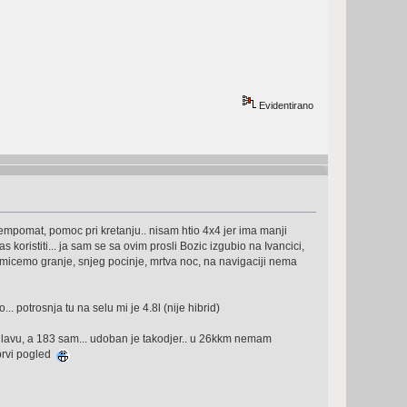
Evidentirano
tempomat, pomoc pri kretanju.. nisam htio 4x4 jer ima manji
bas koristiti... ja sam se sa ovim prosli Bozic izgubio na Ivancici,
, micemo granje, snjeg pocinje, mrtva noc, na navigaciji nema
.. potrosnja tu na selu mi je 4.8l (nije hibrid)
a glavu, a 183 sam... udoban je takodjer.. u 26kkm nemam
 prvi pogled