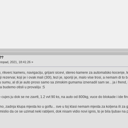
???
stopad, 2021, 18:41:26 »
u, rikverc kameru, navigaciju, grijani sicevi, stereo kamere za automatsko kocenje, 
 rezervar, koji je i ovak mali (30l), tezi je, sporiji je, malo vise trosi, a nemam di to 
l u sumu, al di je auto proso samo sa zimskim gumama iznenadil sam se... ja i frend
da budemo otisli u provaliju :S
cujes ju dok se ne zavrti, 1.2 vvt 90 ks, na auto od 800kg, vuce do blokade i ide fino.
no, zadnja klupa mjesta ko u golfu... sve u toj klasi nemam mjesta za koljena ili z
islio da ce se uzimat neki rabljeni, dok nisam vidio novi ignis, to je bila ljubav na