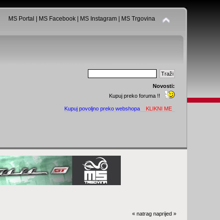
MS Portal
|
MS Facebook
|
MS Instagram
|
MS Trgovina
Novosti:
Kupuj preko foruma !!
Kupuj povoljno preko webshopa
KLIKNI ME
« natrag
naprijed »