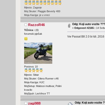
Mjesto: Zagorje
Moj Skuter: Piaggio Beverly 400
Moja Kaciga: je u vreci
Odg: Koji auto vozite ??
RazzoR46
«
Odgovori #2165 :
14 Sviba
Tržnica :
(
0
)
forumski pješak
Vw Passat B8 2.0 bi tdi..201
Postova: 10
Mjesto: Stitar
Moj Skuter: Gilera Runner c46
Moja Kaciga: HJC
MojSetup: Malossi multivar, Polini
kvacilo
MojSpuh: LeoVince TT
Odg: Koji auto vozite 
zagi988