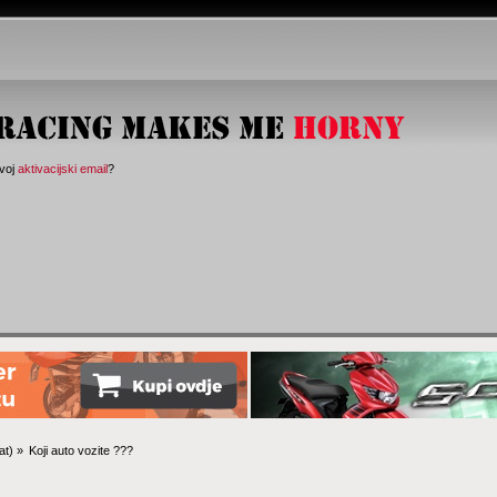
svoj
aktivacijski email
?
at
) »
Koji auto vozite ???