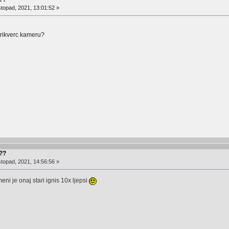
stopad, 2021, 13:01:52 »
 rikverc kameru?
???
stopad, 2021, 14:56:56 »
meni je onaj stari ignis 10x ljepsi