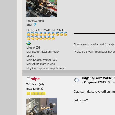
Postova: 6806
Spol:
B( . )( . )BIES MAKE ME SMILE
Ako se nešto sfuša pa drži i traje
Mjesto: ZG
Moj Skuter: Baotian Rocky
"Neke se stvari mogu kupit novc
180cc
Moja Kaciga: Vemar, IXS
MojSetup: imam ih više
MojSpuh: sporcki auspuh imam
Odg: Koji auto vozite 
stipe
«
Odgovori #2163 :
30 Li
Tržnica :
(
+6
)
maxi forumaš
Cuo sam da su ovo odlicni auti
Jel istina?