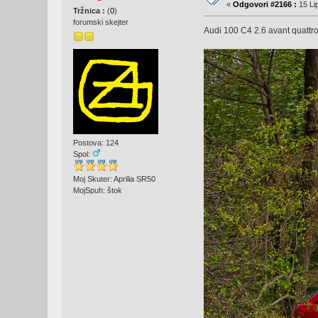
«
Odgovori #2166 :
15 Lip
Tržnica :
(
0
)
forumski skejter
Audi 100 C4 2.6 avant quatt
Postova: 124
Spol:
Moj Skuter: Aprilia SR50
MojSpuh: štok