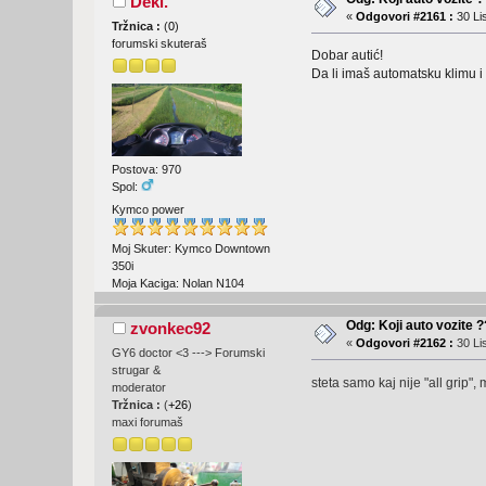
Deki.
«
Odgovori #2161 :
30 Li
Tržnica :
(
0
)
forumski skuteraš
Dobar autić!
Da li imaš automatsku klimu i
Postova: 970
Spol:
Kymco power
Moj Skuter: Kymco Downtown
350i
Moja Kaciga: Nolan N104
Odg: Koji auto vozite 
zvonkec92
«
Odgovori #2162 :
30 Li
GY6 doctor <3 ---> Forumski
strugar &
steta samo kaj nije "all grip", 
moderator
Tržnica :
(
+26
)
maxi forumaš