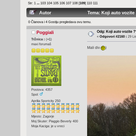
Str:
1
...
103
104
105
106
107
108
[
109
]
110
111
Autor
Tema: Koji auto vozite 
0 Članova i 4 Gostiju pregledava ovu temu.
Odg: Koji auto vozite 
Poggiali
«
Odgovori #2160 :
29 Li
Tržnica :
(
+1
)
maxi forumaš
Mali div
)
Postova: 4357
Spol:
Aprilia Sportcity 250
Mjesto: Zagorje
Moj Skuter: Piaggio Beverly 400
Moja Kaciga: je u vreci