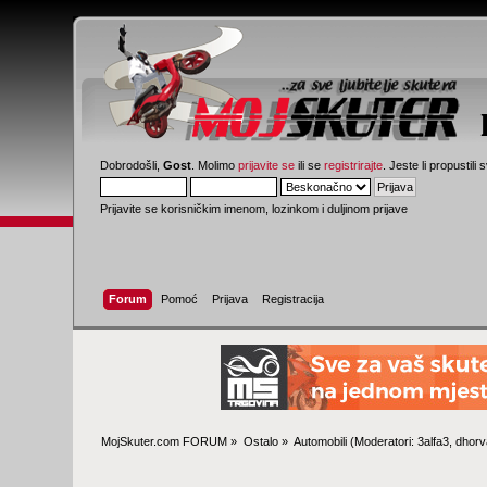
Dobrodošli,
Gost
. Molimo
prijavite se
ili se
registrirajte
. Jeste li propustili 
Prijavite se korisničkim imenom, lozinkom i duljinom prijave
Forum
Pomoć
Prijava
Registracija
MojSkuter.com FORUM
»
Ostalo
»
Automobili
(Moderatori:
3alfa3
,
dhorv