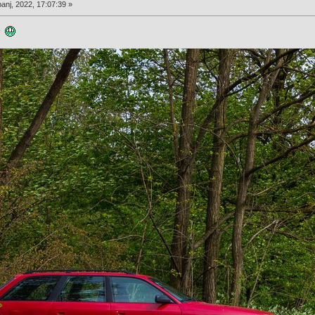
anj, 2022, 17:07:39 »
ro