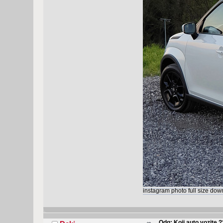
instagram photo full size do
Odg: Koji auto vozite 