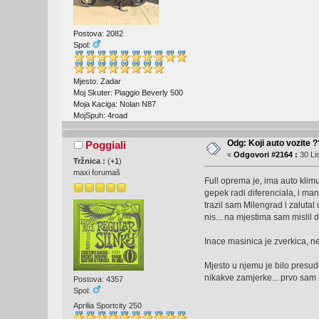
Postova: 2082
Spol:
Mjesto: Zadar
Moj Skuter: Piaggio Beverly 500
Moja Kaciga: Nolan N87
MojSpuh: 4road
Odg: Koji auto vozite 
Poggiali
«
Odgovori #2164 :
30 Li
Tržnica :
(
+1
)
maxi forumaš
Full oprema je, ima auto klim
gepek radi diferenciala, i manji
trazil sam Milengrad i zaluta
nis... na mjestima sam mislil 
Inace masinica je zverkica, ne 
Mjesto u njemu je bilo presud
nikakve zamjerke... prvo sam m
Postova: 4357
Spol:
Aprilia Sportcity 250