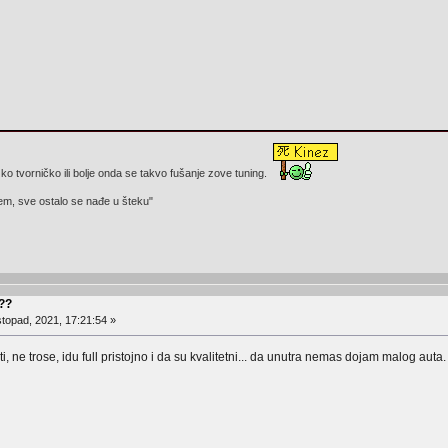
 ko tvorničko ili bolje onda se takvo fušanje zove tuning.
em, sve ostalo se nađe u šteku"
???
stopad, 2021, 17:21:54 »
, ne trose, idu full pristojno i da su kvalitetni... da unutra nemas dojam malog auta.