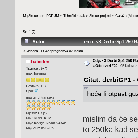
MojSkuter.com FORUM
»
Tehnički kutak
»
Skuter projekti
»
Garaža
(Moder
Str:
1
[
2
]
Autor
Tema: <3 Derbi Gp1 250 Ra
0 Članova i 1 Gost pregledava ovu temu.
Odg: <3 Derbi Gp1 250 Ra
balicdim
«
Odgovori #20 :
05 Kolovoz,
Tržnica :
(
+7
)
maxi forumaš
Citat: derbiGP1 -
Postova: 1130
Spol:
hoće li otpast gu
master of transakšn
Mjesto: Osijek
mislim da će se
Moj Skuter: KTM
Moja Kaciga: Nolan N43Air
to 250ka kad se
MojSpuh: naTURal