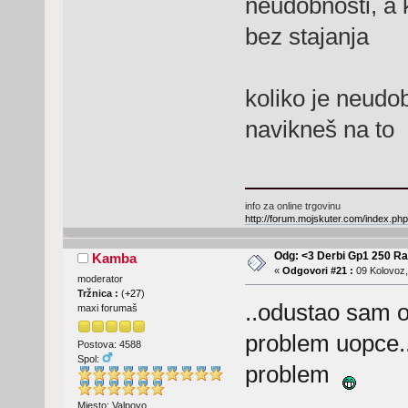
neudobnosti, a 
bez stajanja
koliko je neudo
navikneš na to
info za online trgovinu
http://forum.mojskuter.com/index.php
Odg: <3 Derbi Gp1 250 Ra
Kamba
«
Odgovori #21 :
09 Kolovoz,
moderator
Tržnica :
(
+27
)
..odustao sam o
maxi forumaš
problem uopce..
Postova: 4588
Spol:
problem
Mjesto: Valpovo