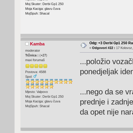
Moj Skuter: Derbi Gp1 250
Moja Kaciga: glavu čuva
MojSpuh: Shacal
Odg: <3 Derbi Gp1 250 Ra
Kamba
«
Odgovori #22 :
17 Kolovoz,
moderator
Tržnica :
(
+27
)
...položio vozač
maxi forumaš
ponedjeljak ide
Postova: 4588
Spol:
...nego da se v
Mjesto: Valpovo
Moj Skuter: Derbi Gp1 250
prednje i zadnje
Moja Kaciga: glavu čuva
MojSpuh: Shacal
da opet nije na