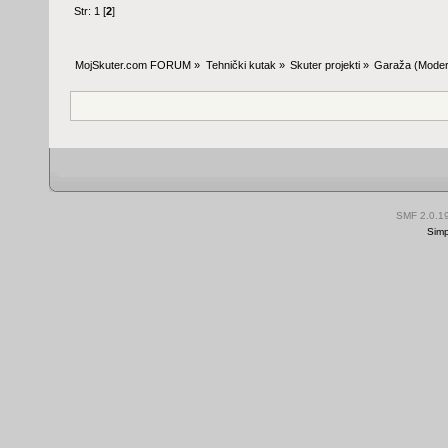
Str:
1
[
2
]
MojSkuter.com FORUM
»
Tehnički kutak
»
Skuter projekti
»
Garaža
(Moder
SMF 2.0.1
Simp