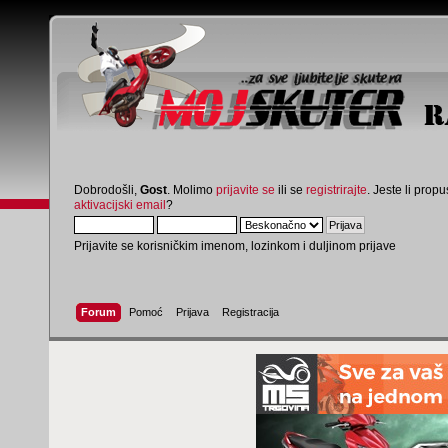
Dobrodošli,
Gost
. Molimo
prijavite se
ili se
registrirajte
. Jeste li propus
aktivacijski email
?
Prijavite se korisničkim imenom, lozinkom i duljinom prijave
Forum
Pomoć
Prijava
Registracija