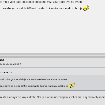
ji malo vise gasi se slabije ide samo vozi vozi doce sve na svoje
0ccm sa ebaya za nekih 200kn i ustelat to kasnije variomat i dobro je
ana
j, 2013, 21:26:26 »
3, 19:08:37
 malo vise gasi se slabije ide samo vozi vozi doce sve na svoje
m sa ebaya za nekih 200kn i ustelat to kasnije variomat i dobro je
nista s ebaya do kraja skole. Sta je s onim ubrzanjem s rolicama, daj mi to objasnite