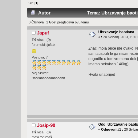
Str: [
1
]
Autor
Tema: Ubrzavanje baotia
0 Članova i 1 Gost pregledava ovu temu.
Ubrzavanje baotiana
Japuf
«
:
20 Svibanj, 2013, 19:01
Tržnica :
(
0
)
forumski pješak
Znaci moja price ide ovako. Na
sam auspuh te ga nisam vozio 
Postova: 7
dogodilo u tom vremenu dok je
imamo nekakvih 140kg).
Moj Skuter:
Hvala unaprijed
Baotiaaaaaaaaaaaann
Odg: Ubrzavanje baoti
Josip-98
«
Odgovori #1 :
20 Sviban
Tržnica :
(
0
)
maxi forumaš