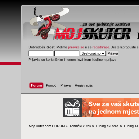
Dobrodošli,
Gost
. Molimo
prijavite se
ili se
registrirajte
. Jeste li propustili 
Prijavite se korisničkim imenom, lozinkom i duljinom prijave
Forum
Pomoć
Prijava
Registracija
MojSkuter.com FORUM
»
Tehnički kutak
»
Tuning skutera 
»
Tuning 4T