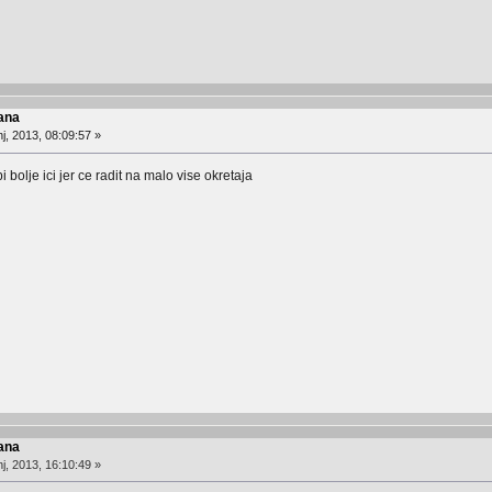
ana
j, 2013, 08:09:57 »
i bolje ici jer ce radit na malo vise okretaja
ana
j, 2013, 16:10:49 »