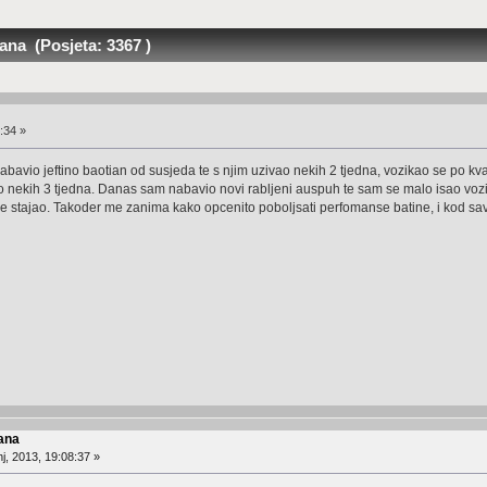
na (Posjeta: 3367 )
:34 »
bavio jeftino baotian od susjeda te s njim uzivao nekih 2 tjedna, vozikao se po kva
nekih 3 tjedna. Danas sam nabavio novi rabljeni auspuh te sam se malo isao vozit 
 stajao. Takoder me zanima kako opcenito poboljsati perfomanse batine, i kod savj
ana
j, 2013, 19:08:37 »