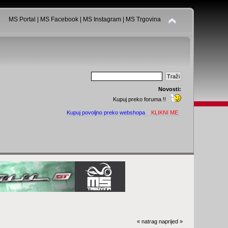
MS Portal
|
MS Facebook
|
MS Instagram
|
MS Trgovina
Novosti:
Kupuj preko foruma !!
Kupuj povoljno preko webshopa
KLIKNI ME
« natrag
naprijed »