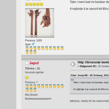
Tako i meni kad mi baotian sto
A najbolje ti je narucit kit 8
Postova: 1193
Spol:
Odg: Ubrzavanje baoti
Japuf
«
Odgovori #2 :
20 Sviban
Tržnica :
(
0
)
forumski pješak
Citat: Josip-98 - 20 Svibanj, 201
Postova: 7
Tako i meni kad mi baotian stoji
A najbolje ti je narucit kit 80cc
Moj Skuter:
Baotiaaaaaaaaaaaann
Iskreno, neda mi se narucivat 