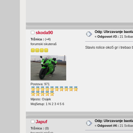
Odg: Ubrzavanje baoti
skoda90
«
Odgovori #3 :
21 Sviban
Tržnica :
(
+4
)
forumski skuteraš
Stavis rolice oko5 gr i trebao b
Postova: 971
Mjesto: Osijek
MojSetup: 1 N 2 3 4 5 6
Odg: Ubrzavanje baoti
Japuf
«
Odgovori #4 :
21 Sviban
Tržnica :
(
0
)
forumski pješak