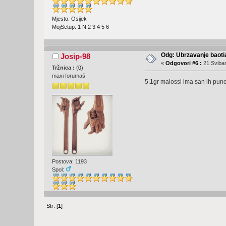
Mjesto: Osijek
MojSetup: 1 N 2 3 4 5 6
Odg: Ubrzavanje baoti
Josip-98
«
Odgovori #6 :
21 Sviban
Tržnica :
(
0
)
maxi forumaš
5.1gr malossi ima san ih puno 
Postova: 1193
Spol:
Str: [
1
]