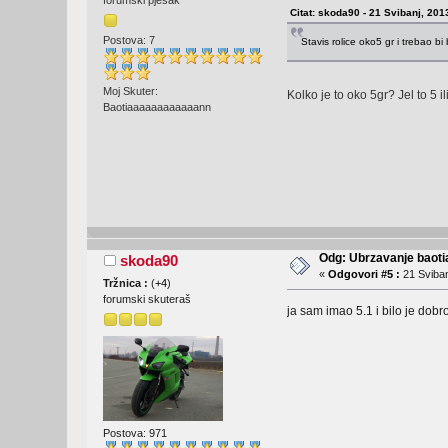
Citat: skoda90 - 21 Svibanj, 201
Postova: 7
Stavis rolice oko5 gr i trebao bi 
Moj Skuter:
Kolko je to oko 5gr? Jel to 5 il
Baotiaaaaaaaaaaaann
Odg: Ubrzavanje baoti
skoda90
«
Odgovori #5 :
21 Sviban
Tržnica :
(
+4
)
forumski skuteraš
ja sam imao 5.1 i bilo je dobr
Postova: 971