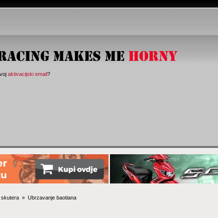
svoj
aktivacijski email
?
 skutera 
»
Ubrzavanje baotiana