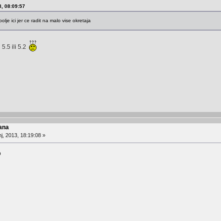
3, 08:09:57
bolje ici jer ce radit na malo vise okretaja
i 5.5 ili 5.2
ana
j, 2013, 18:19:08 »
o