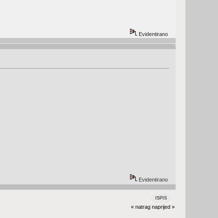
Evidentirano
Evidentirano
ISPIS
« natrag
naprijed »