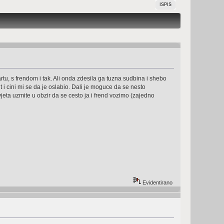
ISPIS
rtu, s frendom i tak. Ali onda zdesila ga tuzna sudbina i shebo
i cini mi se da je oslabio. Dali je moguce da se nesto
eta uzmite u obzir da se cesto ja i frend vozimo (zajedno
Evidentirano