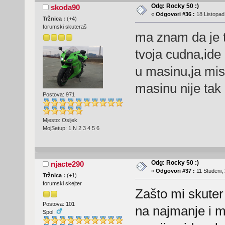
Odg: Rocky 50 :)
skoda90
«
Odgovori #36 :
18 Listopad
Tržnica :
(
+4
)
forumski skuteraš
ma znam da je 
tvoja cudna,ide
u masinu,ja mis
masinu nije tak
Postova: 971
Mjesto: Osijek
MojSetup: 1 N 2 3 4 5 6
Odg: Rocky 50 :)
njacte290
«
Odgovori #37 :
11 Studeni, 
Tržnica :
(
+1
)
forumski skejter
Zašto mi skuter 
Postova: 101
na najmanje i m
Spol: