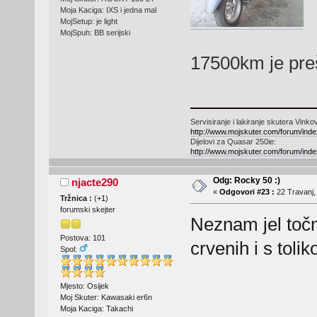
Moja Kaciga: IXS i jedna mal
MojSetup: je light
MojSpuh: BB serijski
17500km je preš
Servisiranje i lakiranje skutera Vinkov
http://www.mojskuter.com/forum/in
Dijelovi za Quasar 250ie:
http://www.mojskuter.com/forum/in
Odg: Rocky 50 :)
njacte290
«
Odgovori #23 :
22 Travanj,
Tržnica :
(
+1
)
forumski skejter
Neznam jel točn
Postova: 101
crvenih i s tol
Spol:
Mjesto: Osijek
Moj Skuter: Kawasaki er6n
Moja Kaciga: Takachi