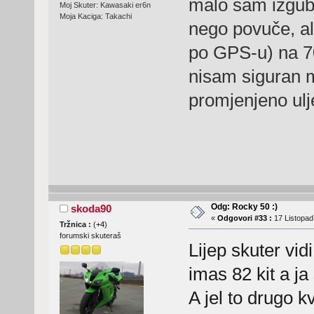
malo sam izgubio
Moj Skuter: Kawasaki er6n
Moja Kaciga: Takachi
nego povuče, al 
po GPS-u) na 70
nisam siguran m
promjenjeno ulj
Odg: Rocky 50 :)
skoda90
«
Odgovori #33 :
17 Listopad
Tržnica :
(
+4
)
forumski skuteraš
Lijep skuter vidi
imas 82 kit a ja
A jel to drugo kv