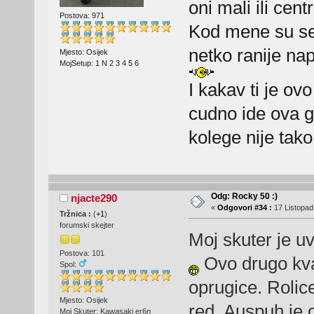
oni mali ili cent
Postova: 971
Kod mene su seri
netko ranije nap
Mjesto: Osijek
MojSetup: 1 N 2 3 4 5 6
I kakav ti je ov
cudno ide ova 
kolege nije tak
Odg: Rocky 50 :)
njacte290
«
Odgovori #34 :
17 Listopad
Tržnica :
(
+1
)
forumski skejter
Moj skuter je uv
Postova: 101
Ovo drugo kvač
Spol:
oprugice. Rolice
Mjesto: Osijek
red. Auspuh je 
Moj Skuter: Kawasaki er6n