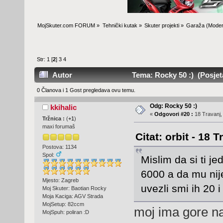
MojSkuter.com FORUM
»
Tehnički kutak
»
Skuter projekti
»
Garaža
(Moder
Str:
1
[
2
]
3
4
Autor
Tema: Rocky 50 :) (Posjeta
0 Članova i 1 Gost pregledava ovu temu.
Odg: Rocky 50 :)
kkihalic
«
Odgovori #20 :
18 Travanj,
Tržnica :
(
+1
)
maxi forumaš
Citat: orbit - 18 
Postova: 1134
Spol:
Mislim da si ti j
6000 a da mu nije
Mjesto: Zagreb
uvezli smi ih 20 
Moj Skuter: Baotian Rocky
Moja Kaciga: AGV Strada
MojSetup: 82ccm
moj ima gore na
MojSpuh: poliran :D