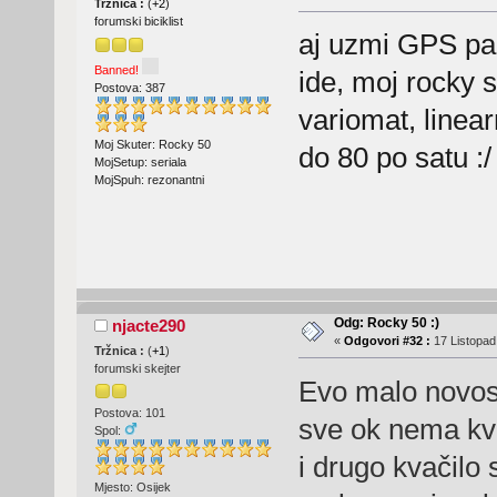
Tržnica :
(
+2
)
forumski biciklist
aj uzmi GPS pa i
Banned!
ide, moj rocky 
Postova: 387
variomat, linear
Moj Skuter: Rocky 50
do 80 po satu :/
MojSetup: seriala
MojSpuh: rezonantni
Odg: Rocky 50 :)
njacte290
«
Odgovori #32 :
17 Listopad
Tržnica :
(
+1
)
forumski skejter
Evo malo novos
Postova: 101
sve ok nema k
Spol:
i drugo kvačilo
Mjesto: Osijek