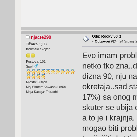
Odg: Rocky 50 :)
njacte290
«
Odgovori #24 :
24 Srpanj, 
Tržnica :
(
+1
)
forumski skejter
Evo imam probl
Postova: 101
netko tko zna..d
Spol:
dizna 90, nju n
Mjesto: Osijek
okretaja..sad st
Moj Skuter: Kawasaki er6n
Moja Kaciga: Takachi
17%) sa onog ma
skuter se ubija 
a to je i krajnj
mogao biti prob