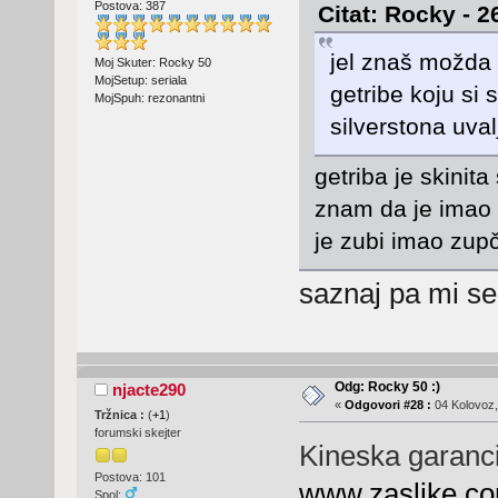
Postova: 387
Citat: Rocky - 2
jel znaš možda 
Moj Skuter: Rocky 50
MojSetup: seriala
getribe koju si 
MojSpuh: rezonantni
silverstona uval
getriba je skini
znam da je imao 
je zubi imao zup
saznaj pa mi se
Odg: Rocky 50 :)
njacte290
«
Odgovori #28 :
04 Kolovoz,
Tržnica :
(
+1
)
forumski skejter
Kineska garanci
Postova: 101
www.zaslike.co
Spol: