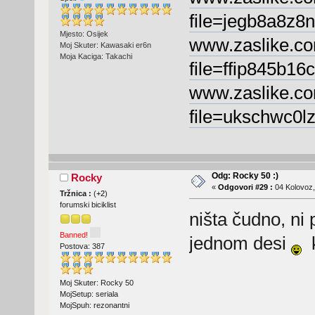
file=jegb8a8z8n
Mjesto: Osijek
www.zaslike.co
Moj Skuter: Kawasaki er6n
Moja Kaciga: Takachi
file=ffip845b16
www.zaslike.co
file=ukschwc0lz
Odg: Rocky 50 :)
Rocky
«
Odgovori #29 :
04 Kolovoz,
Tržnica :
(
+2
)
forumski biciklist
ništa čudno, ni 
Banned!
jednom desi
k
Postova: 387
Moj Skuter: Rocky 50
MojSetup: seriala
MojSpuh: rezonantni