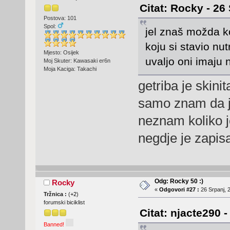
Citat: Rocky - 26
Postova: 101
Spol:
jel znaš možda ko
koju si stavio nu
Mjesto: Osijek
uvaljo oni imaju n
Moj Skuter: Kawasaki er6n
Moja Kaciga: Takachi
getriba je skin
samo znam da j
neznam koliko j
negdje je zapi
Odg: Rocky 50 :)
Rocky
«
Odgovori #27 :
26 Srpanj, 
Tržnica :
(
+2
)
forumski biciklist
Citat: njacte290 -
Banned!