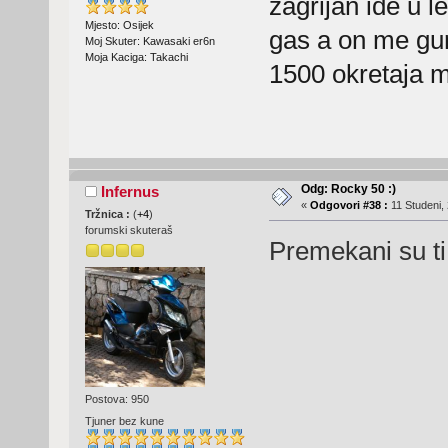
zagrijan ide u 
Mjesto: Osijek
gas a on me gura
Moj Skuter: Kawasaki er6n
Moja Kaciga: Takachi
1500 okretaja
Odg: Rocky 50 :)
Infernus
«
Odgovori #38 :
11 Studeni, 
Tržnica :
(
+4
)
forumski skuteraš
Premekani su ti
Postova: 950
Tjuner bez kune