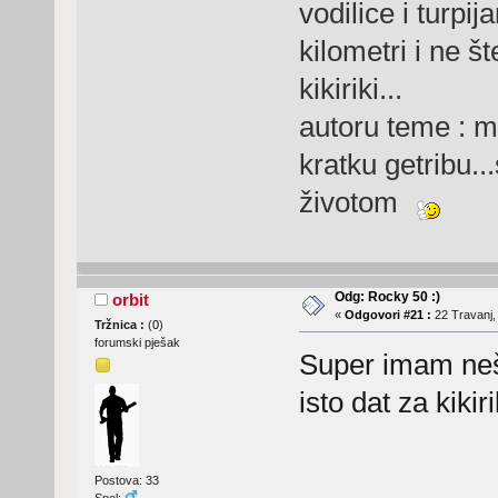
vodilice i turpi
kilometri i ne št
kikiriki...
autoru teme : m
kratku getribu..
životom
Odg: Rocky 50 :)
orbit
«
Odgovori #21 :
22 Travanj,
Tržnica :
(
0
)
forumski pješak
Super imam nešto
isto dat za kiki
Postova: 33