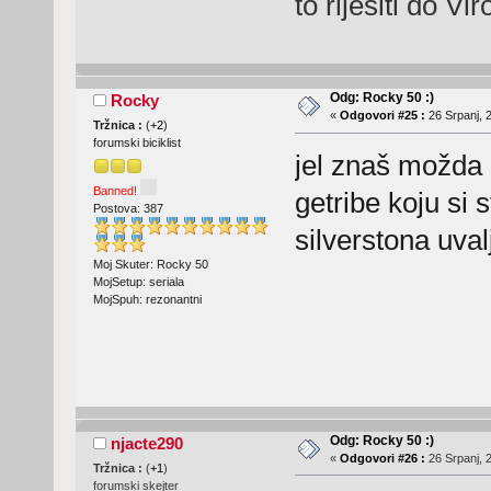
to riješiti do Vir
Odg: Rocky 50 :)
Rocky
«
Odgovori #25 :
26 Srpanj, 
Tržnica :
(
+2
)
forumski biciklist
jel znaš možda 
Banned!
getribe koju si 
Postova: 387
silverstona uval
Moj Skuter: Rocky 50
MojSetup: seriala
MojSpuh: rezonantni
Odg: Rocky 50 :)
njacte290
«
Odgovori #26 :
26 Srpanj, 
Tržnica :
(
+1
)
forumski skejter