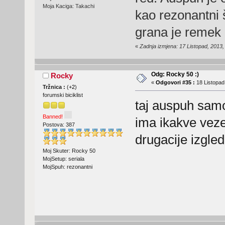
Moja Kaciga: Takachi
kao rezonantni š
grana je remek 
«
Zadnja izmjena: 17 Listopad, 2013,
Odg: Rocky 50 :)
Rocky
«
Odgovori #35 :
18 Listopad
Tržnica :
(
+2
)
forumski biciklist
taj auspuh samo 
Banned!
ima ikakve veze
Postova: 387
drugacije izgle
Moj Skuter: Rocky 50
MojSetup: seriala
MojSpuh: rezonantni