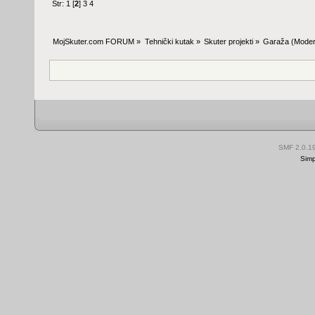
Str:
1
[
2
]
3
4
MojSkuter.com FORUM
»
Tehnički kutak
»
Skuter projekti
»
Garaža
(Moder
SMF 2.0.1
Simp