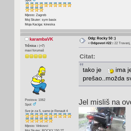
Spol:
Mjesto: Zagreb
Moj Skuter: sym basix
Moja Kaciga: kineska
Odg: Rocky 50 :)
karambaVK
«
Odgovori #22 :
22 Travanj,
Tržnica :
(
+7
)
maxi forumaš
Citat:
tako je
ima je
prešao..možda sv
Jel misliš na o
Postova: 1062
Spol:
Sve je za 5, samo je Renault 4
Mjesto: Vinkovci
Moj Skuter: ROCKY 150 2T