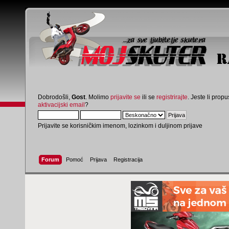
Dobrodošli,
Gost
. Molimo
prijavite se
ili se
registrirajte
. Jeste li propus
aktivacijski email
?
Prijavite se korisničkim imenom, lozinkom i duljinom prijave
Forum
Pomoć
Prijava
Registracija