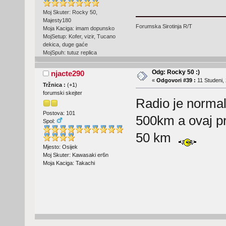
Moj Skuter: Rocky 50,
Majesty180
Forumska Sirotinja R/T
Moja Kaciga: imam dopunsko
MojSetup: Kofer, vizir, Tucano
dekica, duge gaće
MojSpuh: tutuz replica
Odg: Rocky 50 :)
njacte290
«
Odgovori #39 :
11 Studeni, 
Tržnica :
(
+1
)
forumski skejter
Radio je norma
Postova: 101
500km a ovaj pr
Spol:
50 km
Mjesto: Osijek
Moj Skuter: Kawasaki er6n
Moja Kaciga: Takachi