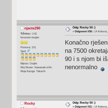
Odg: Rocky 50 :)
njacte290
«
Odgovori #30 :
14 Kolovoz,
Tržnica :
(
+1
)
forumski skejter
Konačno rješen
Postova: 101
na 7500 okreta
Spol:
90 i s njom bi i
Mjesto: Osijek
nenormalno
Moj Skuter: Kawasaki er6n
Moja Kaciga: Takachi
Odg: Rocky 50 :)
Rocky
«
Odgovori #31 :
14 Kolovoz,