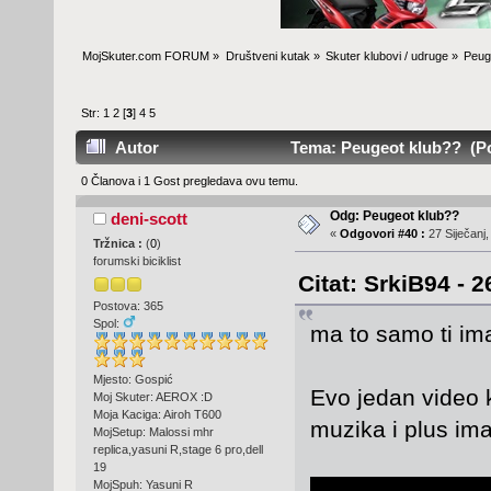
MojSkuter.com FORUM
»
Društveni kutak
»
Skuter klubovi / udruge
»
Peug
Str:
1
2
[
3
]
4
5
Autor
Tema: Peugeot klub?? (Pos
0 Članova i 1 Gost pregledava ovu temu.
Odg: Peugeot klub??
deni-scott
«
Odgovori #40 :
27 Siječanj,
Tržnica :
(
0
)
forumski biciklist
Citat: SrkiB94 - 2
Postova: 365
Spol:
ma to samo ti im
Mjesto: Gospić
Evo jedan video k
Moj Skuter: AEROX :D
Moja Kaciga: Airoh T600
muzika i plus im
MojSetup: Malossi mhr
replica,yasuni R,stage 6 pro,dell
19
MojSpuh: Yasuni R