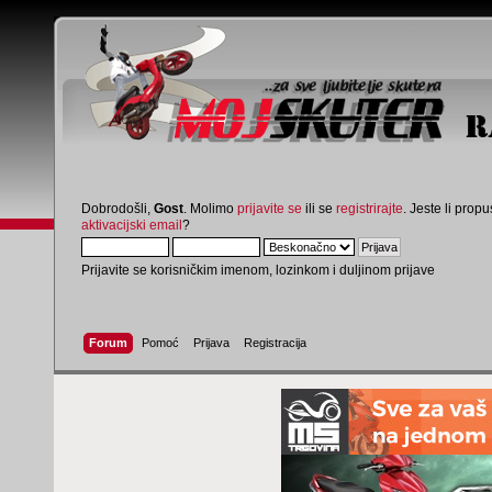
Dobrodošli,
Gost
. Molimo
prijavite se
ili se
registrirajte
. Jeste li propus
aktivacijski email
?
Prijavite se korisničkim imenom, lozinkom i duljinom prijave
Forum
Pomoć
Prijava
Registracija