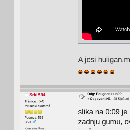
A jesi huligan,
Odg: Peugeot klub??
SrkiB94
«
Odgovori #41 :
28 Siječanj,
Tržnica :
(
+4
)
forumski skuteraš
slika na 0:09 j
Postova: 563
zadnju gumu, ova
Spol:
Kina sine Kina