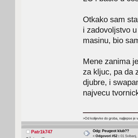
Otkako sam stav
i zadovoljstvo 
masinu, bio sam 
Mene zanima jel
za kljuc, pa da 
djubre, i swapa
najvecu tvorni
>Od kolijevke do groba, najljepse je 
Odg: Peugeot klub??
Patr1k747
«
Odgovori #52 :
01 Svibanj, 