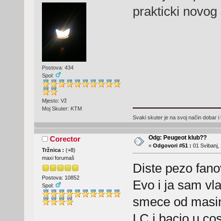
prakticki novog
Postova: 434
Spol:
Mjesto: Vž
Moj Skuter: KTM
Svaki skuter je na svoj način dobar i l
Odg: Peugeot klub??
Corector
«
Odgovori #51 :
01 Svibanj, 
Tržnica :
(
+8
)
maxi forumaš
Diste pezo fan
Postova: 10852
Evo i ja sam vl
Spol:
smece od masine
LC i bacio u co