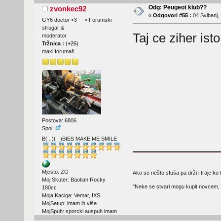
Odg: Peugeot klub??
zvonkec92
«
Odgovori #55 :
04 Svibanj, 
GY6 doctor <3 ---> Forumski
strugar &
Taj ce ziher ist
moderator
Tržnica :
(
+26
)
maxi forumaš
Postova: 6806
Spol:
B( . )( . )BIES MAKE ME SMILE
Mjesto: ZG
Ako se nešto sfuša pa drži i traje ko 
Moj Skuter: Baotian Rocky
"Neke se stvari mogu kupit novcem, 
180cc
Moja Kaciga: Vemar, IXS
MojSetup: imam ih više
MojSpuh: sporcki auspuh imam