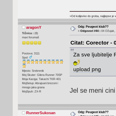
>Od kolijevke do groba, najljepse je 
Odg: Peugeot klub??
aragonY
«
Odgovori #44 :
04 Ožujak, 
Tržnica :
(
0
)
maxi forumaš
Citat: Corector -
Za sve ljubitelje
Postova: 3111
Spol:
upload png
Mjesto: Srebrenik
Moj Skuter: Gilera Runner 70SP
Moja Kaciga: Takachi TKR-401
MojSetup: Abrajsani brezoni i
mnogo jaka grana
Jel se meni cini
MojSpuh: ZX-R
Odg: Peugeot klub??
RunnerSukosan