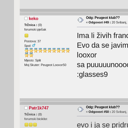
Odg: Peugeot klub??
keko
«
Odgovori #49 :
20 Svibanj, 
Tržnica :
(
0
)
forumski pješak
Ima li živih fr
Postova: 37
Evo da se javim
Spol:
looxor
Mjesto: Split
sa puuuuunoooo
Moj Skuter: Peugeot Looxor50
:glasses9
Odg: Peugeot klub??
Patr1k747
«
Odgovori #50 :
20 Svibanj, 
Tržnica :
(
0
)
forumski biciklist
evo i ja se pri