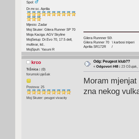
Spol:
Dr.mr.sc. Aprilia
Mjesto: Zadar
Moj Skuter: Gilera Runner SP 70
Moja Kaciga: AGV Skyline
Gilera Runnner 50\
MojSetup: Dr.Evo 70, 17.5 dell,
Gilera Runner 70 \ karbosi triperi
multivar, itd..
Aprilia SR172R /
MojSpuh: Yasuni R
Odg: Peugeot klub??
krco
«
Odgovori #48 :
23 Ožujak, 
Tržnica :
(
0
)
forumski pješak
Moram mjenjat g
Postova: 25
zna nekog vulka
Moj Skuter: peugot vivacity