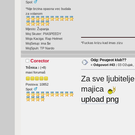
Spol:
*Nije brzina opasna vec budala
za volanom
Mjesto: Županja
Moj Skuter: PIASPEEDY
Moja Kaciga: Rap Helmet
*Fuckas krizu kad imas zizu
MojSetup: ima $e
MojSpuh: TP Nardo
Odg: Peugeot klub??
Corector
«
Odgovori #43 :
03 Ožujak, 
Tržnica :
(
+8
)
maxi forumaš
Za sve ljubitelj
Postova: 10852
majica
Spol:
upload png