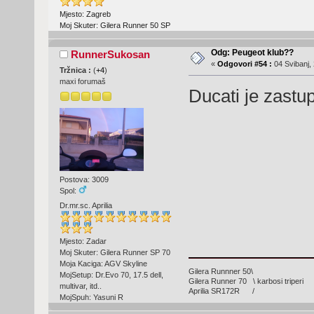
Mjesto: Zagreb
Moj Skuter: Gilera Runner 50 SP
Odg: Peugeot klub??
RunnerSukosan
«
Odgovori #54 :
04 Svibanj, 
Tržnica :
(
+4
)
maxi forumaš
Ducati je zastu
Postova: 3009
Spol:
Dr.mr.sc. Aprilia
Mjesto: Zadar
Moj Skuter: Gilera Runner SP 70
Moja Kaciga: AGV Skyline
Gilera Runnner 50\
MojSetup: Dr.Evo 70, 17.5 dell,
Gilera Runner 70 \ karbosi triperi
multivar, itd..
Aprilia SR172R /
MojSpuh: Yasuni R