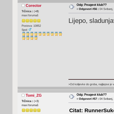
Odg: Peugeot klub??
Corector
«
Odgovori #56 :
04 Svibanj, 
Tržnica :
(
+8
)
maxi forumaš
Lijepo, sladunj
Postova: 10852
Spol:
>Od kolijevke do groba, najljepse je 
Odg: Peugeot klub??
Tomi_ZG
«
Odgovori #57 :
04 Svibanj, 
Tržnica :
(
+3
)
maxi forumaš
Citat: RunnerSuko