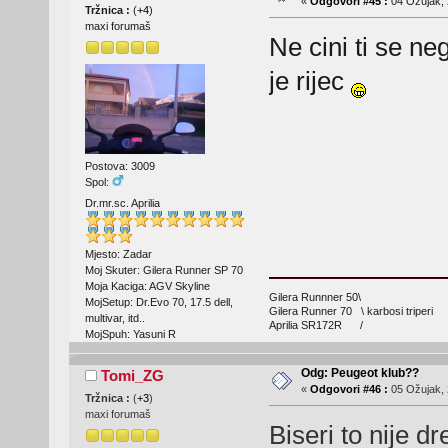
«
Odgovori #45 :
04 Ožujak, 
Tržnica :
(
+4
)
maxi forumaš
Ne cini ti se n
je rijec
Postova: 3009
Spol:
Dr.mr.sc. Aprilia
Mjesto: Zadar
Moj Skuter: Gilera Runner SP 70
Moja Kaciga: AGV Skyline
Gilera Runnner 50\
MojSetup: Dr.Evo 70, 17.5 dell,
Gilera Runner 70 \ karbosi triperi
multivar, itd..
Aprilia SR172R /
MojSpuh: Yasuni R
Odg: Peugeot klub??
Tomi_ZG
«
Odgovori #46 :
05 Ožujak, 
Tržnica :
(
+3
)
maxi forumaš
Biseri to nije d