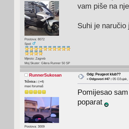
vam piše na n
Suhi je naručio
Postova: 8072
Spol:
Mjesto: Zagreb
Moj Skuter: Gilera Runner 50 SP
Odg: Peugeot klub??
RunnerSukosan
«
Odgovori #47 :
05 Ožujak, 
Tržnica :
(
+4
)
maxi forumaš
Pomijesao sam 
poparat
Postova: 3009