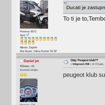
Ducati je zastup
To ti je to,Temb
Postova: 8072
Spol:
Mjesto: Zagreb
Moj Skuter: Gilera Runner 50 SP
Odg: Peugeot klub??
Daniel jet
«
Odgovori #58 :
16 Ožujak, 
Tržnica :
(
0
)
forumski skejter
peugeot klub su
Postova: 129