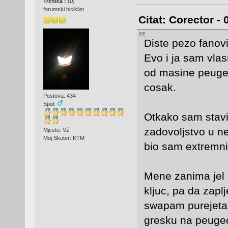
Tržnica :
(
0
)
forumski biciklist
Citat: Corector - 
Diste pezo fanov
Evo i ja sam vla
od masine peugeot
cosak.
Postova: 434
Spol:
Otkako sam stavi
zadovoljstvo u n
Mjesto: Vž
Moj Skuter: KTM
bio sam extremni 
Mene zanima jel 
kljuc, pa da zaplj
swapam purejeta 
gresku na peuge