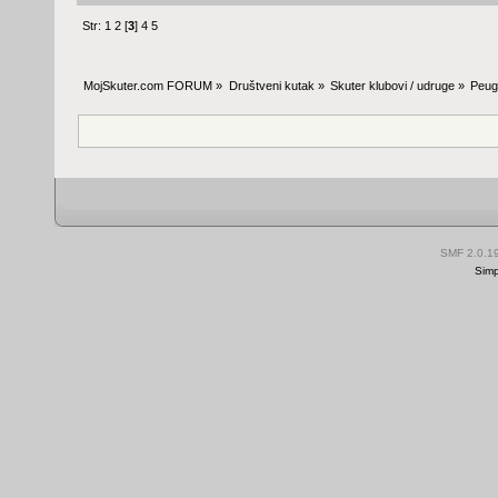
Str:
1
2
[
3
]
4
5
MojSkuter.com FORUM
»
Društveni kutak
»
Skuter klubovi / udruge
»
Peug
SMF 2.0.1
Simp