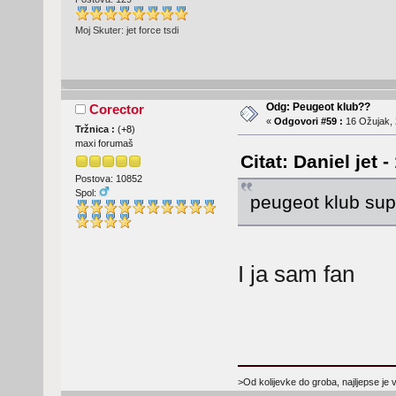
Moj Skuter: jet force tsdi
Odg: Peugeot klub??
Corector
«
Odgovori #59 :
16 Ožujak, 
Tržnica :
(
+8
)
maxi forumaš
Citat: Daniel jet 
Postova: 10852
Spol:
peugeot klub supe
I ja sam fan
>Od kolijevke do groba, najljepse je 