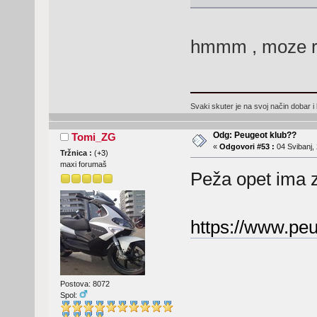
hmmm , moze rej
Svaki skuter je na svoj način dobar i l
Odg: Peugeot klub??
Tomi_ZG
«
Odgovori #53 :
04 Svibanj, 
Tržnica :
(
+3
)
maxi forumaš
Peža opet ima 
https://www.peu
Postova: 8072
Spol: