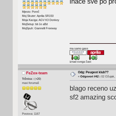
inače sve po p
Mjesto: Poreč
Moj Skuter: Aprilia SR150
Moja Kaciga: AGV K3 Donkey
MojSetup: bit će aBd
MojSpuh: Giannelli Freeway
ma samo gass
iznad svega čast
Odg: Peugeot klub??
FeZox-team
«
Odgovori #42 :
02 Ožujak, 
Tržnica :
(
+20
)
maxi forumaš
blago receno u
sf2 amazing sc
Postova: 1167