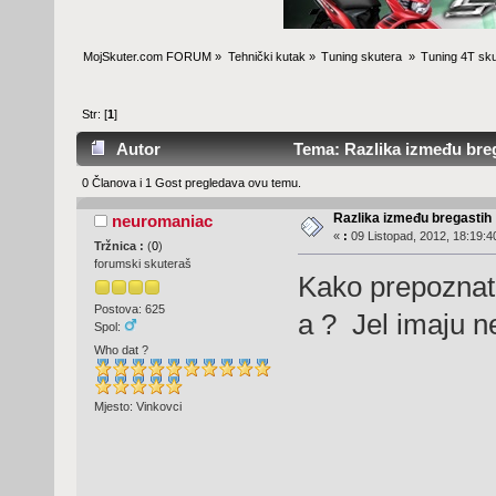
MojSkuter.com FORUM
»
Tehnički kutak
»
Tuning skutera 
»
Tuning 4T sku
Str: [
1
]
Autor
Tema: Razlika između breg
0 Članova i 1 Gost pregledava ovu temu.
Razlika između bregastih
neuromaniac
«
:
09 Listopad, 2012, 18:19:4
Tržnica :
(
0
)
forumski skuteraš
Kako prepoznat 
Postova: 625
a ? Jel imaju n
Spol:
Who dat ?
Mjesto: Vinkovci