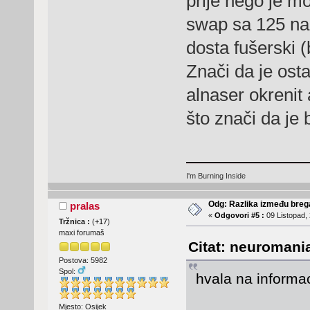
prije nego je m
swap sa 125 na 
dosta fušerski (
Znači da je ost
alnaser okrenit
što znači da je
I'm Burning Inside
Odg: Razlika između breg
pralas
«
Odgovori #5 :
09 Listopad, 
Tržnica :
(
+17
)
maxi forumaš
Citat: neuromania
Postova: 5982
Spol:
hvala na inform
Mjesto: Osijek