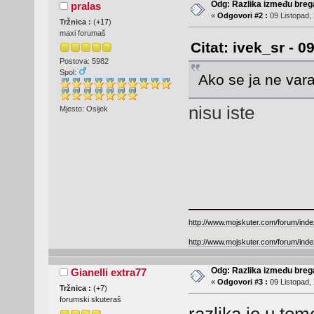
Odg: Razlika između breg
pralas
«
Odgovori #2 :
09 Listopad, 
Tržnica :
(
+17
)
maxi forumaš
Citat: ivek_sr - 0
Postova: 5982
Spol:
Ako se ja ne varam
nisu iste
Mjesto: Osijek
http://www.mojskuter.com/forum/inde
http://www.mojskuter.com/forum/inde
Odg: Razlika između breg
Gianelli extra77
«
Odgovori #3 :
09 Listopad, 
Tržnica :
(
+7
)
forumski skuteraš