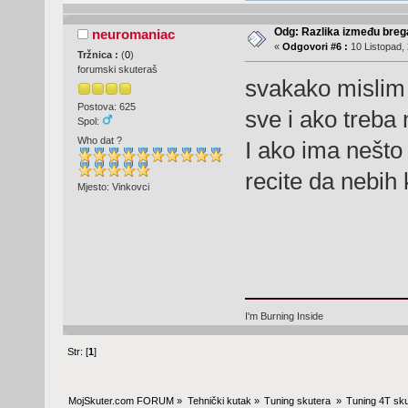
Odg: Razlika između breg
neuromaniac
«
Odgovori #6 :
10 Listopad, 
Tržnica :
(
0
)
forumski skuteraš
svakako mislim 
Postova: 625
sve i ako treba 
Spol:
Who dat ?
I ako ima nešto
recite da nebih
Mjesto: Vinkovci
I'm Burning Inside
Str: [
1
]
MojSkuter.com FORUM
»
Tehnički kutak
»
Tuning skutera 
»
Tuning 4T sku