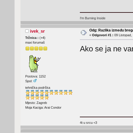
I'm Burning Inside
Odg: Razlika između breg
ivek_sr
«
Odgovori #1 :
09 Listopad, 
Tržnica :
(
+4
)
maxi forumaš
Ako se ja ne var
Postova: 1152
Spol:
tehnička podrška
Mjesto: Zagreb
Moja Kaciga: Arai Condor
4t u srcu <3