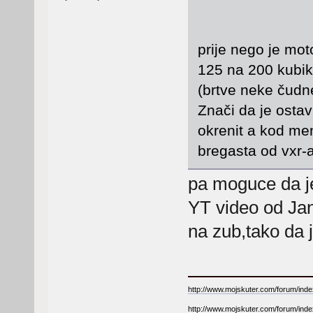
prije nego je mo
125 na 200 kubika
(brtve neke čudne 
Znači da je osta
okrenit a kod men
bregasta od vxr-a
pa moguce da je
YT video od Jan
na zub,tako da 
http://www.mojskuter.com/forum/inde
http://www.mojskuter.com/forum/inde