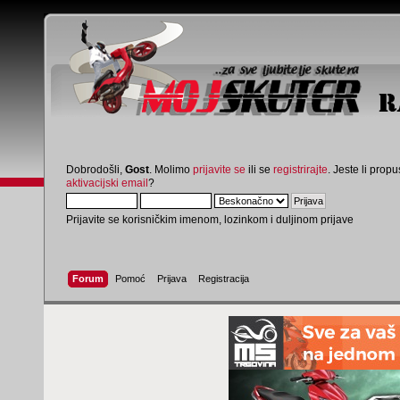
Dobrodošli,
Gost
. Molimo
prijavite se
ili se
registrirajte
. Jeste li propus
aktivacijski email
?
Prijavite se korisničkim imenom, lozinkom i duljinom prijave
Forum
Pomoć
Prijava
Registracija