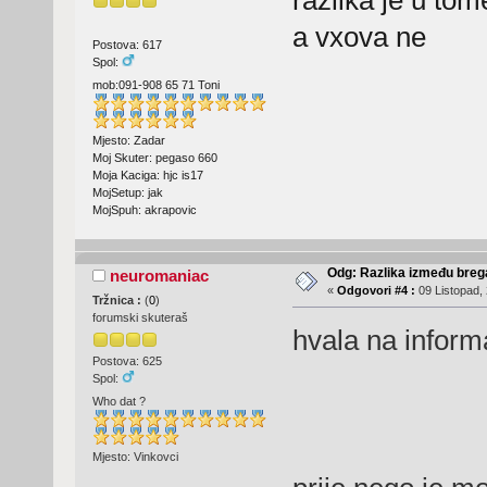
razlika je u to
a vxova ne
Postova: 617
Spol:
mob:091-908 65 71 Toni
Mjesto: Zadar
Moj Skuter: pegaso 660
Moja Kaciga: hjc is17
MojSetup: jak
MojSpuh: akrapovic
Odg: Razlika između breg
neuromaniac
«
Odgovori #4 :
09 Listopad, 
Tržnica :
(
0
)
forumski skuteraš
hvala na infor
Postova: 625
Spol:
Who dat ?
Mjesto: Vinkovci