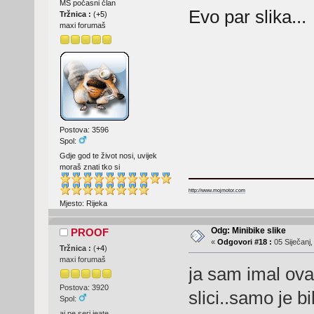
MS počasni član
Evo par slika...
Tržnica :
(
+5
)
maxi forumaš
Postova: 3596
Spol:
Gdje god te život nosi, uvijek
moraš znati tko si
http://www.mojmotor.com
Mjesto: Rijeka
Odg: Minibike slike
PROOF
«
Odgovori #18 :
05 Siječanj,
Tržnica :
(
+4
)
maxi forumaš
ja sam imal ova
Postova: 3920
slici..samo je b
Spol:
aj ne seri jeate