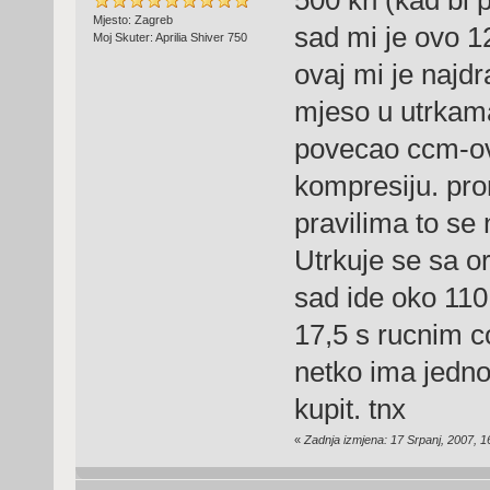
Mjesto: Zagreb
sad mi je ovo 1
Moj Skuter: Aprilia Shiver 750
ovaj mi je najd
mjeso u utrkama
povecao ccm-ove
kompresiju. prom
pravilima to se 
Utrkuje se sa o
sad ide oko 110
17,5 s rucnim c
netko ima jedno 
kupit. tnx
«
Zadnja izmjena: 17 Srpanj, 2007, 1