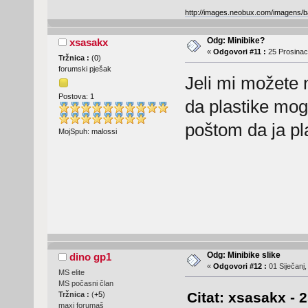
http://images.neobux.com/imagens/b
Odg: Minibike?
xsasakx
«
Odgovori #11 :
25 Prosinac
Tržnica :
(
0
)
forumski pješak
Jeli mi možete 
Postova: 1
da plastike mogu
poštom da ja p
MojSpuh: malossi
Odg: Minibike slike
dino gp1
«
Odgovori #12 :
01 Siječanj,
MS elite
MS počasni član
Citat: xsasakx - 
Tržnica :
(
+5
)
maxi forumaš