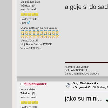
MS počasni član
a gdje si do sa
Tržnica :
(
0
)
maxi forumaš
Postova: 2246
Spol:
Vespa-institucija na dva kota?a
Mjesto: Gospi?
Moj Skuter: Vespa PX150D
Vespa GTS250i.e.
"Sembra una vespa"
BELLA MACCHINA
Ja ne znam Eladiove planove
Odg: Minibike slike
filiplatinovicz
«
Odgovori #3 :
08 Studeni, 2
forumski djed
Tržnica :
(
0
)
jako su mini...
maxi forumaš
Postova: 3894