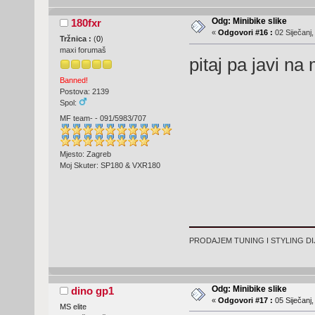
Odg: Minibike slike
180fxr
«
Odgovori #16 :
02 Siječanj,
Tržnica :
(
0
)
maxi forumaš
pitaj pa javi na 
Banned!
Postova: 2139
Spol:
MF team- - 091/5983/707
Mjesto: Zagreb
Moj Skuter: SP180 & VXR180
PRODAJEM TUNING I STYLING D
Odg: Minibike slike
dino gp1
«
Odgovori #17 :
05 Siječanj,
MS elite