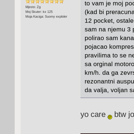
to vam je moj po
Mjesto: Zg
(kad bi preracun
Moj Skuter: kx 125
Moja Kaciga: Suomy exploler
12 pocket, ostale
sam na njemu 3 p
polirao sam kana
pojacao kompresij
pravilima to se n
sa orginal motor
km/h. da ga zevr
rezonantni auspu
da valja, voljan s
yo care
btw jo