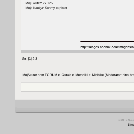
Moj Skuter: kx 125
Moja Kaciga: Suomy exploler
http://images.neobux.com/imagens/b
Str: [
1
]
2
3
MojSkuter.com FORUM
»
Ostalo
»
Motocikli
»
Minibike
(Moderator:
nino-brt
SMF 2.0.1
Simp