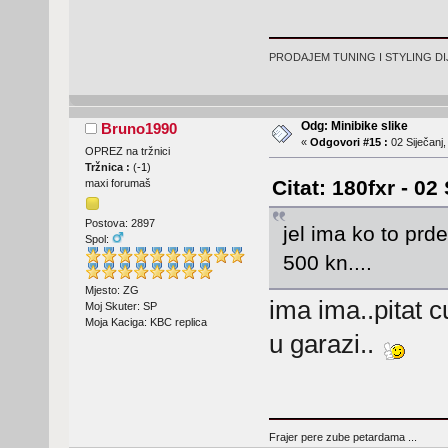
PRODAJEM TUNING I STYLING D
Odg: Minibike slike
Bruno1990
«
Odgovori #15 :
02 Siječanj,
OPREZ na tržnici
Tržnica :
(
-1
)
Citat: 180fxr - 02
maxi forumaš
Postova: 2897
jel ima ko to prd
Spol:
500 kn....
Mjesto: ZG
ima ima..pitat c
Moj Skuter: SP
Moja Kaciga: KBC replica
u garazi..
Frajer pere zube petardama ...