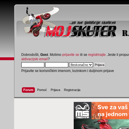
Dobrodošli,
Gost
. Molimo
prijavite se
ili se
registrirajte
. Jeste li propus
aktivacijski email
?
Prijavite se korisničkim imenom, lozinkom i duljinom prijave
Forum
Pomoć
Prijava
Registracija