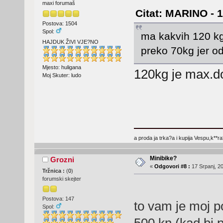
maxi forumaš
Citat: MARINO - 1
Postova: 1504
Spol:
ma kakvih 120 kg
HAJDUK ŽIVI VJE?NO
preko 70kg jer odu
Mjesto: huligana
120kg je max.d
Moj Skuter: ludo
a proda ja trka?a i kupija Vespu,k**ra
Minibike?
Grozni
«
Odgovori #8 :
17 Srpanj, 20
Tržnica :
(
0
)
forumski skejter
Postova: 147
to vam je moj p
Spol:
500 kn (kad bi 