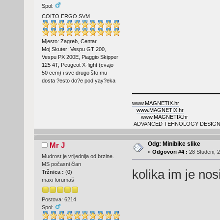
Spol:
COITO ERGO SVM
Mjesto: Zagreb, Centar
Moj Skuter: Vespu GT 200,
Vespu PX 200E, Piaggio Skipper
125 4T, Peugeot X-fight (cvajo
50 ccm) i sve drugo što mu
dosta ?esto do?e pod yay?eka
www.MAGNETIX.hr
www.MAGNETIX.hr
www.MAGNETIX.hr
ADVANCED TEHNOLOGY DESIGN
Odg: Minibike slike
Mr J
«
Odgovori #4 :
28 Studeni, 2
Mudrost je vrijednija od brzine.
MS počasni član
kolika im je nos
Tržnica :
(
0
)
maxi forumaš
Postova: 6214
Spol: