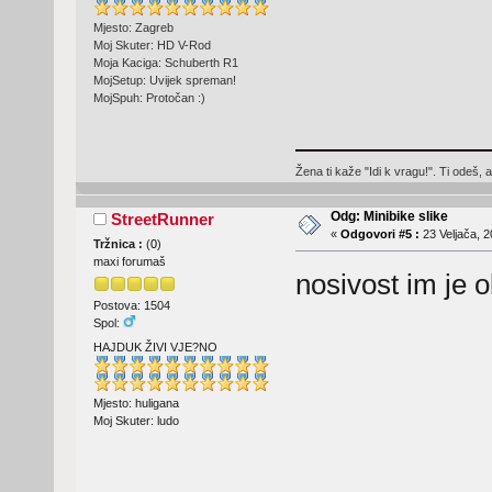
Mjesto: Zagreb
Moj Skuter: HD V-Rod
Moja Kaciga: Schuberth R1
MojSetup: Uvijek spreman!
MojSpuh: Protočan :)
Žena ti kaže "Idi k vragu!". Ti odeš, 
Odg: Minibike slike
StreetRunner
«
Odgovori #5 :
23 Veljača, 2
Tržnica :
(
0
)
maxi forumaš
nosivost im je 
Postova: 1504
Spol:
HAJDUK ŽIVI VJE?NO
Mjesto: huligana
Moj Skuter: ludo