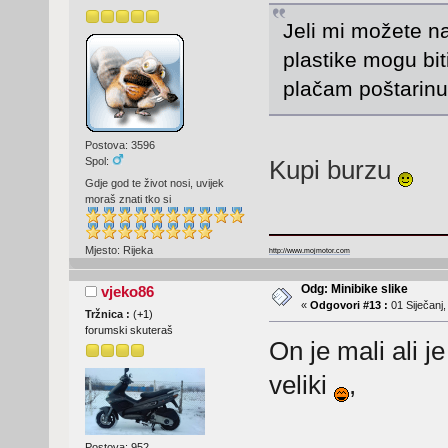
Jeli mi možete na
plastike mogu bit
plačam poštarin
Postova: 3596
Kupi burzu
Spol:
Gdje god te život nosi, uvijek
moraš znati tko si
Mjesto: Rijeka
http://www.mojmotor.com
Odg: Minibike slike
vjeko86
«
Odgovori #13 :
01 Siječanj,
Tržnica :
(
+1
)
forumski skuteraš
On je mali ali j
veliki
,
Postova: 952