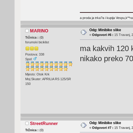
a proda ja trka?a i kupija Vespu,k**ra
Odg: Minibike slike
MARINO
«
Odgovori #6 :
15 Travanj, 2
Tržnica :
(
0
)
forumski biciklist
ma kakvih 120 k
Postova: 338
nikako preko 70k
Spol:
Mjesto: Otok Krk
Moj Skuter: APRILIA RS 125/SR
150
Odg: Minibike slike
StreetRunner
«
Odgovori #7 :
15 Travanj, 2
Tržnica :
(
0
)