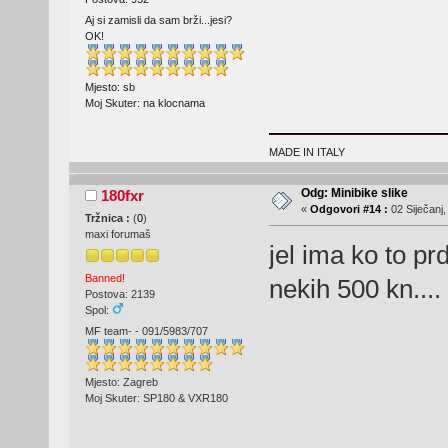
Aj si zamisli da sam brži...jesi?
OK!
Mjesto: sb
Moj Skuter: na klocnama
MADE IN ITALY
Odg: Minibike slike
180fxr
«
Odgovori #14 :
02 Siječanj,
Tržnica :
(
0
)
maxi forumaš
jel ima ko to p
Banned!
nekih 500 kn....
Postova: 2139
Spol:
MF team- - 091/5983/707
Mjesto: Zagreb
Moj Skuter: SP180 & VXR180