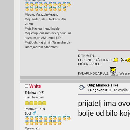
Mjesto: Varazdin-Vratno
Moj Skuter: ide u blokadu đitn
vu-vu
Moja Kaciga: head inside
MojSetup: cul sam nekaj o kitu ali
neznam,on zivi u vodi jel?
MojSpuh: kaj si njim?ja mislim da
imam,moram pitat mamu
ĐITN ĐITN......
FUCKING ZAŠIKJENIC
PIČKIN PRDEC
KALAFUNĐIJA RULZ
We are t
Odg: Minibike slike
White
«
Odgovori #19 :
12 Veljača, 
Tržnica :
(
+7
)
maxi forumaš
prijatelj ima ov
Postova: 1429
bolje od bilo ko
Spol:
Mjesto: Zg