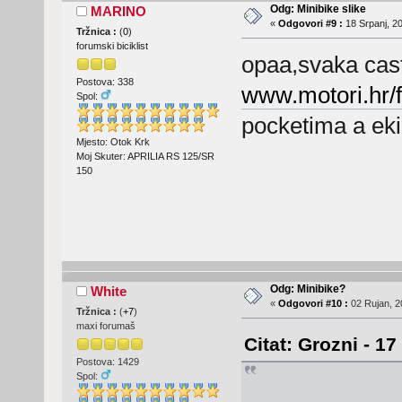
Odg: Minibike slike
MARINO
«
Odgovori #9 :
18 Srpanj, 20
Tržnica :
(
0
)
forumski biciklist
opaa,svaka cast
Postova: 338
www.motori.hr/
Spol:
pocketima a eki
Mjesto: Otok Krk
Moj Skuter: APRILIA RS 125/SR
150
Odg: Minibike?
White
«
Odgovori #10 :
02 Rujan, 2
Tržnica :
(
+7
)
maxi forumaš
Citat: Grozni - 17
Postova: 1429
Spol: