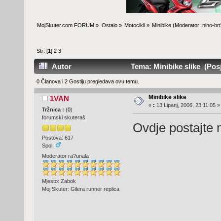
MojSkuter.com FORUM
»
Ostalo
»
Motocikli
»
Minibike
(Moderator:
nino-brt
Str: [
1
]
2
3
Autor
Tema: Minibike slike (Posj
0 Članova i 2 Gostiju pregledava ovu temu.
Minibike slike
1VAN
«
:
13 Lipanj, 2006, 23:11:05 »
Tržnica :
(
0
)
forumski skuteraš
Ovdje postajte m
Postova: 617
Spol:
Moderator ra?unala
Mjesto: Zabok
Moj Skuter: Gilera runner replica