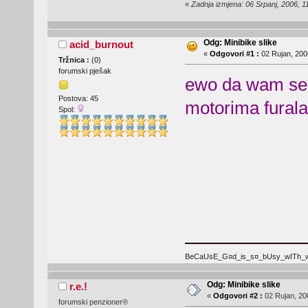
«
Zadnja izmjena: 06 Srpanj, 2006, 
Odg: Minibike slike
acid_burnout
«
Odgovori #1 :
02 Rujan, 200
Tržnica :
(
0
)
forumski pješak
ewo da wam sen
Postova: 45
motorima furala
Spol:
BeCaUsE_G¤d_is_s¤_bUsy_wITh_wA
Odg: Minibike slike
r.e.!
«
Odgovori #2 :
02 Rujan, 20
forumski penzioner®