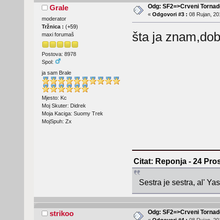
Odg: SF2=>Crveni Tornad
Grale
«
Odgovori #3 :
08 Rujan, 20
moderator
Tržnica :
(
+59
)
šta ja znam,dob
maxi forumaš
Postova: 8978
Spol:
ja sam Brale
Mjesto: Kc
Moj Skuter: Didrek
Moja Kaciga: Suomy Trek
MojSpuh: Zx
Citat: Reponja - 24 Pro
Sestra je sestra, al' Y
Odg: SF2=>Crveni Tornad
strikoo