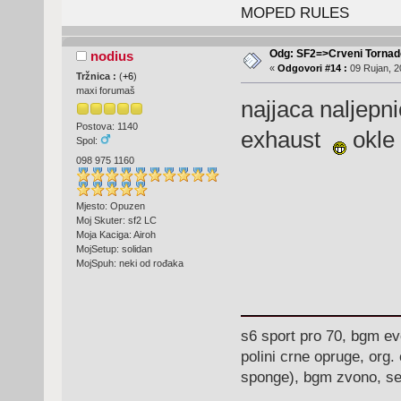
MOPED RULES
Odg: SF2=>Crveni Tornad
nodius
«
Odgovori #14 :
09 Rujan, 2
Tržnica :
(
+6
)
maxi forumaš
najjaca naljepn
Postova: 1140
exhaust
okle 
Spol:
098 975 1160
Mjesto: Opuzen
Moj Skuter: sf2 LC
Moja Kaciga: Airoh
MojSetup: solidan
MojSpuh: neki od rođaka
s6 sport pro 70, bgm ev
polini crne opruge, org.
sponge), bgm zvono, ser