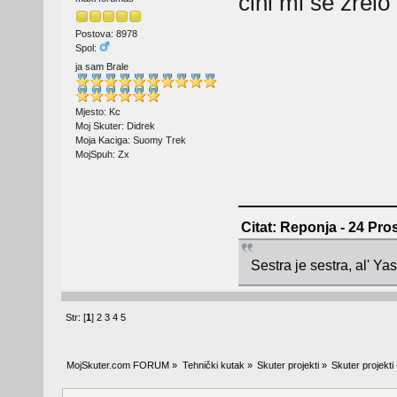
čini mi se zrelo
Postova: 8978
Spol:
ja sam Brale
Mjesto: Kc
Moj Skuter: Didrek
Moja Kaciga: Suomy Trek
MojSpuh: Zx
Citat: Reponja - 24 Pro
Sestra je sestra, al' Y
Str: [
1
]
2
3
4
5
MojSkuter.com FORUM
»
Tehnički kutak
»
Skuter projekti
»
Skuter projekti