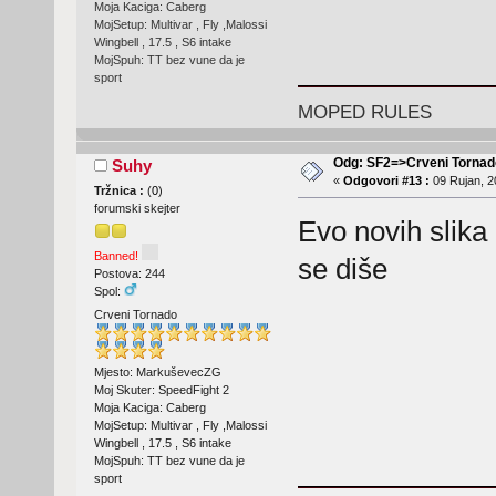
Moja Kaciga: Caberg
MojSetup: Multivar , Fly ,Malossi
Wingbell , 17.5 , S6 intake
MojSpuh: TT bez vune da je
sport
MOPED RULES
Odg: SF2=>Crveni Tornad
Suhy
«
Odgovori #13 :
09 Rujan, 2
Tržnica :
(
0
)
forumski skejter
Evo novih slika 
Banned!
se diše
Postova: 244
Spol:
Crveni Tornado
Mjesto: MarkuševecZG
Moj Skuter: SpeedFight 2
Moja Kaciga: Caberg
MojSetup: Multivar , Fly ,Malossi
Wingbell , 17.5 , S6 intake
MojSpuh: TT bez vune da je
sport