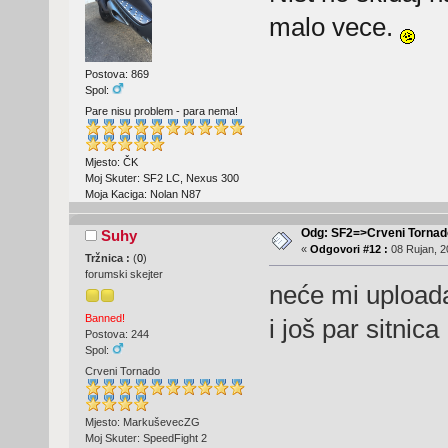
malo vece.
Postova: 869
Spol:
Pare nisu problem - para nema!
Mjesto: ČK
Moj Skuter: SF2 LC, Nexus 300
Moja Kaciga: Nolan N87
Odg: SF2=>Crveni Tornad
Suhy
«
Odgovori #12 :
08 Rujan, 2
Tržnica :
(
0
)
forumski skejter
neće mi uploada
Banned!
i još par sitnica
Postova: 244
Spol:
Crveni Tornado
Mjesto: MarkuševecZG
Moj Skuter: SpeedFight 2