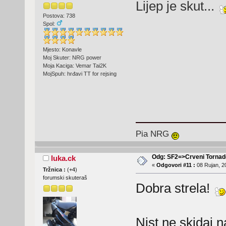
Lijep je skut...
Postova: 738
Spol:
Mjesto: Konavle
Moj Skuter: NRG power
Moja Kaciga: Vemar Tai2K
MojSpuh: hrđavi TT for rejsing
Pia NRG
Odg: SF2=>Crveni Tornad
luka.ck
«
Odgovori #11 :
08 Rujan, 2
Tržnica :
(
+4
)
forumski skuteraš
Dobra strela!
Nist ne skidaj n