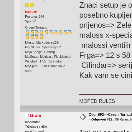
Znaci setup je 
Banned!
posebno kuplje
Postova: 244
Spol:
prijenos=> Zelen
Crveni Tornado
maloss x-special 
Mjesto: MarkuševecZG
malossi ventili
Moj Skuter: SpeedFight 2
Moja Kaciga: Caberg
Frga=> 12 s 58 
MojSetup: Multivar , Fly ,Malossi
Wingbell , 17.5 , S6 intake
Cilindar=> seri
MojSpuh: TT bez vune da je
sport
Kak vam se cini
MOPED RULES
Odg: SF2=>Crveni Tornad
Grale
«
Odgovori #19 :
09 Rujan, 2
moderator
Tržnica :
(
+59
)
maxi forumaš