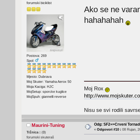
forumski biciklist
Ako se ne varam
hahahahah
Postova: 269
Spol:
Mjesto: Dubrava
Moj Skuter: Yamaha Aerox 50
Moja Kaciga: HJC
Moj Rox
MojSetup: sporcke kuglice
http://www.mojskuter.co
MojSpuh: giannelli reverse
Nisu se svi rodili savrs
Odg: SF2=>Crveni Tornad
Maurini-Tuning
«
Odgovori #10 :
08 Rujan, 2
Tržnica :
(
0
)
forumski skuteraš