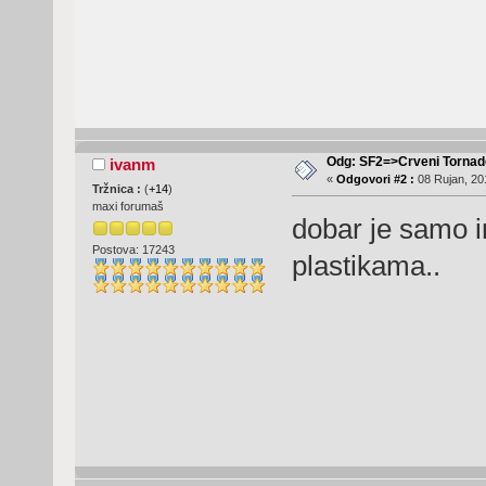
Odg: SF2=>Crveni Tornad
ivanm
«
Odgovori #2 :
08 Rujan, 20
Tržnica :
(
+14
)
maxi forumaš
dobar je samo i
Postova: 17243
plastikama..