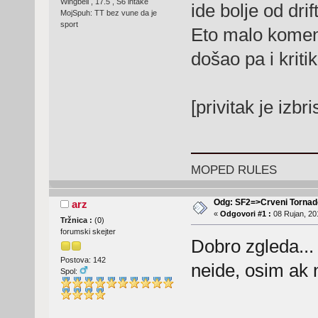
Wingbell , 17.5 , S6 intake
ide bolje od drif
MojSpuh: TT bez vune da je
sport
Eto malo komenti
došao pa i kritik
[privitak je izbr
MOPED RULES
Odg: SF2=>Crveni Tornad
arz
«
Odgovori #1 :
08 Rujan, 20
Tržnica :
(
0
)
forumski skejter
Dobro zgleda..
Postova: 142
neide, osim ak 
Spol: