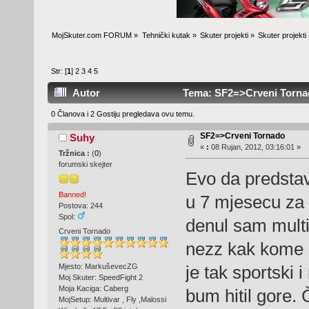
MojSkuter.com FORUM
»
Tehnički kutak
»
Skuter projekti
»
Skuter projekti
Str: [
1
]
2
3
4
5
Autor
Tema: SF2=>Crveni Tornad
0 Članova i 2 Gostiju pregledava ovu temu.
SF2=>Crveni Tornado
Suhy
«
:
08 Rujan, 2012, 03:16:01 »
Tržnica :
(
0
)
forumski skejter
Evo da predstav
Banned!
u 7 mjesecu za 
Postova: 244
Spol:
denul sam multi
Crveni Tornado
nezz kak kome 
Mjesto: MarkuševecZG
je tak sportski 
Moj Skuter: SpeedFight 2
Moja Kaciga: Caberg
bum hitil gore. 
MojSetup: Multivar , Fly ,Malossi