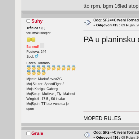
tto rpm, bgm 16led stop
Odg: SF2=>Crveni Tornad
Suhy
«
Odgovori #15 :
09 Rujan, 2
Tržnica :
(
0
)
forumski skejter
PA u planinsku o
Banned!
Postova: 244
Spol:
Crveni Tornado
Mjesto: MarkuševecZG
Moj Skuter: SpeedFight 2
Moja Kaciga: Caberg
MojSetup: Multivar , Fly ,Malossi
Wingbell , 17.5 , S6 intake
MojSpuh: TT bez vune da je
sport
MOPED RULES
Odg: SF2=>Crveni Tornad
Grale
«
Odgovori #16 :
09 Rujan, 2