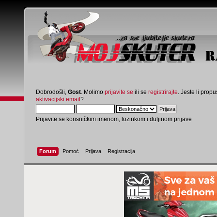
Dobrodošli,
Gost
. Molimo
prijavite se
ili se
registrirajte
. Jeste li propus
aktivacijski email
?
Prijavite se korisničkim imenom, lozinkom i duljinom prijave
Forum
Pomoć
Prijava
Registracija