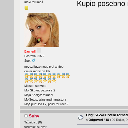
Kupio posebno n
maxi forumaš
Banned!
Postova: 3372
Spol:
nevozi brze nego tvoj anđeo
čuvar može da leti
Mjesto: sesvete
Moj Skuter: pežola sf2
Moja Kaciga: takachi
MojSetup: tajne malih majstora
MojSpuh: leo zx, polini for race2
Odg: SF2=>Crveni Tornad
Suhy
«
Odgovori #18 :
09 Rujan, 2
Tržnica :
(
0
)
forumski skejter