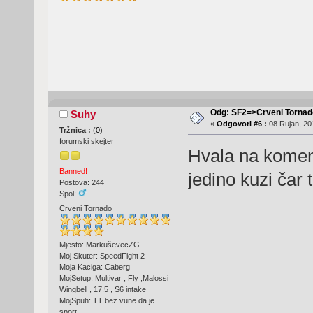
Odg: SF2=>Crveni Tornad
Suhy
«
Odgovori #6 :
08 Rujan, 201
Tržnica :
(
0
)
forumski skejter
Hvala na komen
Banned!
jedino kuzi čar 
Postova: 244
Spol:
Crveni Tornado
Mjesto: MarkuševecZG
Moj Skuter: SpeedFight 2
Moja Kaciga: Caberg
MojSetup: Multivar , Fly ,Malossi
Wingbell , 17.5 , S6 intake
MojSpuh: TT bez vune da je
sport