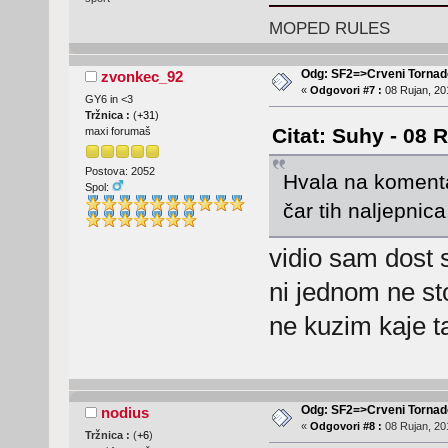
MOPED RULES
Odg: SF2=>Crveni Tornad
zvonkec_92
«
Odgovori #7 :
08 Rujan, 201
GY6 in <3
Tržnica :
(
+31
)
Citat: Suhy - 08 
maxi forumaš
Postova: 2052
Hvala na komenta
Spol:
čar tih naljepnic
vidio sam dost 
ni jednom ne st
ne kuzim kaje t
Odg: SF2=>Crveni Tornad
nodius
«
Odgovori #8 :
08 Rujan, 201
Tržnica :
(
+6
)