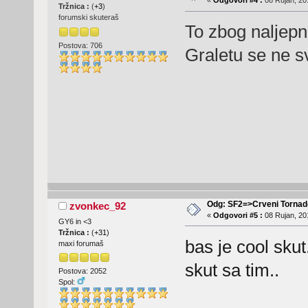
«
Odgovori #4 :
08 Rujan, 20
Tržnica :
(
+3
)
forumski skuteraš
To zbog naljepn
Postova: 706
Graletu se ne sv
Odg: SF2=>Crveni Tornad
zvonkec_92
«
Odgovori #5 :
08 Rujan, 20
GY6 in <3
Tržnica :
(
+31
)
bas je cool skut
maxi forumaš
skut sa tim..
Postova: 2052
Spol: