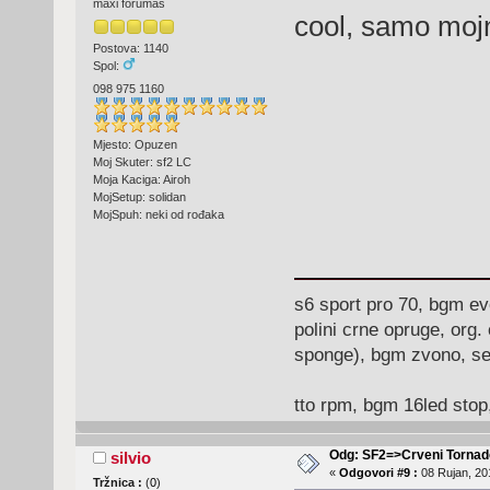
maxi forumaš
cool, samo moj
Postova: 1140
Spol:
098 975 1160
Mjesto: Opuzen
Moj Skuter: sf2 LC
Moja Kaciga: Airoh
MojSetup: solidan
MojSpuh: neki od rođaka
s6 sport pro 70, bgm ev
polini crne opruge, org.
sponge), bgm zvono, ser
tto rpm, bgm 16led stop
Odg: SF2=>Crveni Tornad
silvio
«
Odgovori #9 :
08 Rujan, 20
Tržnica :
(
0
)