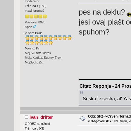
moderator
Tržnica :
(
+59
)
pes na deklu?
maxi forumaš
jesi ovaj plašt o
Postova: 8978
Spol:
spuhom?
ja sam Brale
Mjesto: Kc
Moj Skuter: Didrek
Moja Kaciga: Suomy Trek
MojSpuh: Zx
Citat: Reponja - 24 Pro
Sestra je sestra, al' Y
Odg: SF2=>Crveni Tornad
Ivan_drifter
«
Odgovori #17 :
09 Rujan, 2
OPREZ na tržnici
Tržnica :
(
-3
)