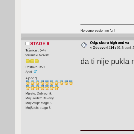
No compression no fun!
Odg: skoro high end vx
STAGE 6
«
Odgovori #14 :
01 Srpanj, 
Tržnica :
(
+4
)
forumski biciklist
da ti nije pukl
Postova: 359
Spol:
A jeee :)
Mjesto: Dubrovnik
Moj Skuter: Beverly
MojSetup: stage 6
MojSpuh: stage 6