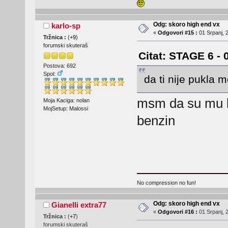
Odg: skoro high end vx
karlo-sp
«
Odgovori #15 :
01 Srpanj, 2
Tržnica :
(
+9
)
forumski skuteraš
Citat: STAGE 6 - 
Postova: 692
Spol:
da ti nije pukla
msm da su mu ka
Moja Kaciga: nolan
MojSetup: Malossi
benzin
No compression no fun!
Odg: skoro high end vx
Gianelli extra77
«
Odgovori #16 :
01 Srpanj, 
Tržnica :
(
+7
)
forumski skuteraš