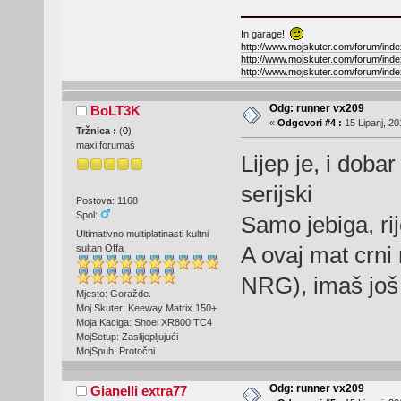
In garage!!
http://www.mojskuter.com/forum/inde
http://www.mojskuter.com/forum/inde
http://www.mojskuter.com/forum/inde
Odg: runner vx209
BoLT3K
«
Odgovori #4 :
15 Lipanj, 20
Tržnica :
(
0
)
maxi forumaš
Lijep je, i dobar
serijski
Postova: 1168
Spol:
Samo jebiga, ri
Ultimativno multiplatinasti kultni
A ovaj mat crni
sultan Offa
NRG), imaš još
Mjesto: Goražde.
Moj Skuter: Keeway Matrix 150+
Moja Kaciga: Shoei XR800 TC4
MojSetup: Zaslijepljujući
MojSpuh: Protočni
Odg: runner vx209
Gianelli extra77