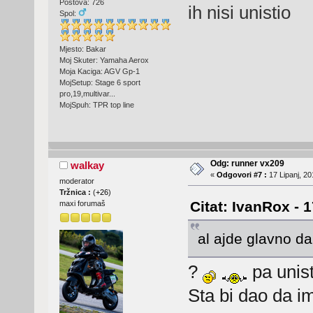
Postova: 726
ih nisi unistio
Spol:
Mjesto: Bakar
Moj Skuter: Yamaha Aerox
Moja Kaciga: AGV Gp-1
MojSetup: Stage 6 sport
pro,19,multivar...
MojSpuh: TPR top line
Odg: runner vx209
walkay
«
Odgovori #7 :
17 Lipanj, 20
moderator
Tržnica :
(
+26
)
Citat: IvanRox - 
maxi forumaš
al ajde glavno da 
?
pa unisti
Sta bi dao da im