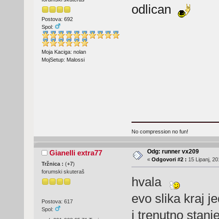
odlican
Postova: 692
Spol:
Moja Kaciga: nolan
MojSetup: Malossi
No compression no fun!
Odg: runner vx209
Gianelli extra77
«
Odgovori #2 :
15 Lipanj, 20
Tržnica :
(
+7
)
forumski skuteraš
hvala
evo slika kraj 
Postova: 617
Spol:
i trenutno stanj