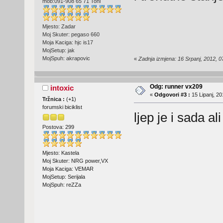
mob:091-908 65 71 Toni
Mjesto: Zadar
Moj Skuter: pegaso 660
Moja Kaciga: hjc is17
MojSetup: jak
MojSpuh: akrapovic
«
Zadnja izmjena: 16 Srpanj, 2012, 07
Odg: runner vx209
intoxic
«
Odgovori #3 :
15 Lipanj, 20
Tržnica :
(
+1
)
forumski biciklist
ljep je i sada al
Postova: 299
Mjesto: Kastela
Moj Skuter: NRG power,VX
Moja Kaciga: VEMAR
MojSetup: Serijala
MojSpuh: reZZa