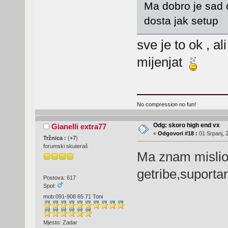
Ma dobro je sad c
dosta jak setup
sve je to ok , a
mijenjat
No compression no fun!
Odg: skoro high end vx
Gianelli extra77
«
Odgovori #18 :
01 Srpanj, 
Tržnica :
(
+7
)
forumski skuteraš
Ma znam mislio
getribe,suporta
Postova: 617
Spol:
mob:091-908 65 71 Toni
Mjesto: Zadar