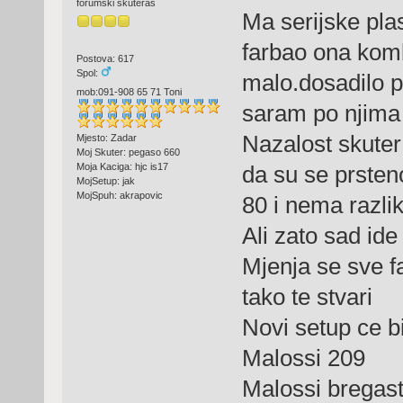
forumski skuteraš
Ma serijske pla
farbao ona kombi
Postova: 617
Spol:
malo.dosadilo 
mob:091-908 65 71 Toni
saram po njima
Nazalost skuter
Mjesto: Zadar
Moj Skuter: pegaso 660
da su se prsteno
Moja Kaciga: hjc is17
MojSetup: jak
MojSpuh: akrapovic
80 i nema razli
Ali zato sad ide 
Mjenja se sve fa
tako te stvari
Novi setup ce bit
Malossi 209
Malossi bregast