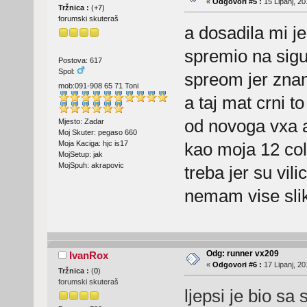
«
Odgovori #5 :
15 Lipanj, 20
Tržnica :
(
+7
)
forumski skuteraš
a dosadila mi j
spremio na sigu
Postova: 617
Spol:
spreom jer znam
mob:091-908 65 71 Toni
a taj mat crni t
od novoga vxa a
Mjesto: Zadar
Moj Skuter: pegaso 660
kao moja 12 coli
Moja Kaciga: hjc is17
MojSetup: jak
MojSpuh: akrapovic
treba jer su vil
nemam vise sli
Odg: runner vx209
IvanRox
«
Odgovori #6 :
17 Lipanj, 20
Tržnica :
(
0
)
forumski skuteraš
ljepsi je bio sa 