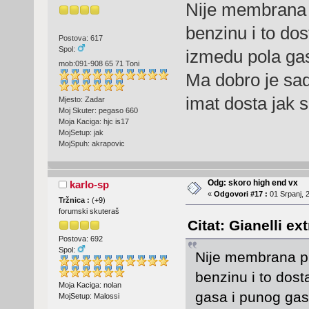
Nije membrana 
benzinu i to dos
Postova: 617
Spol:
izmedu pola ga
mob:091-908 65 71 Toni
Ma dobro je sad 
imat dosta jak 
Mjesto: Zadar
Moj Skuter: pegaso 660
Moja Kaciga: hjc is17
MojSetup: jak
MojSpuh: akrapovic
Odg: skoro high end vx
karlo-sp
«
Odgovori #17 :
01 Srpanj, 
Tržnica :
(
+9
)
forumski skuteraš
Citat: Gianelli ex
Postova: 692
Spol:
Nije membrana pr
benzinu i to dost
Moja Kaciga: nolan
gasa i punog ga
MojSetup: Malossi