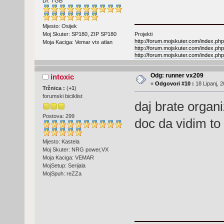
Dr. TGB
Mjesto: Osijek
Projekti
Moj Skuter: SP180, ZIP SP180
http://forum.mojskuter.com/index.php
Moja Kaciga: Vemar vtx atlan
http://forum.mojskuter.com/index.php
http://forum.mojskuter.com/index.php
Odg: runner vx209
intoxic
«
Odgovori #10 :
18 Lipanj, 2
Tržnica :
(
+1
)
forumski biciklist
daj brate organi
Postova: 299
doc da vidim t
Mjesto: Kastela
Moj Skuter: NRG power,VX
Moja Kaciga: VEMAR
MojSetup: Serijala
MojSpuh: reZZa