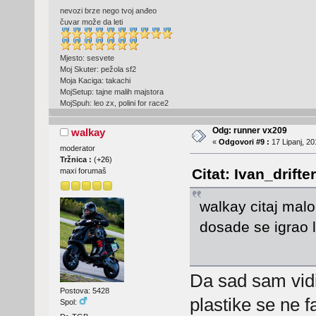
nevozi brze nego tvoj anđeo
čuvar može da leti
Mjesto: sesvete
Moj Skuter: pežola sf2
Moja Kaciga: takachi
MojSetup: tajne malih majstora
MojSpuh: leo zx, polini for race2
Odg: runner vx209
walkay
«
Odgovori #9 :
17 Lipanj, 20
moderator
Tržnica :
(
+26
)
Citat: Ivan_drifte
maxi forumaš
walkay citaj malo
dosade se igrao 
Da sad sam vidi
Postova: 5428
plastike se ne 
Spol: