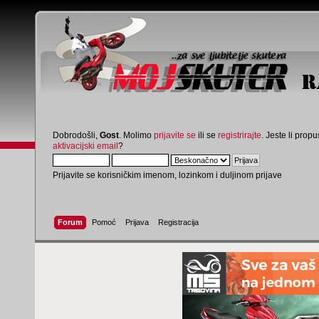
Dobrodošli,
Gost
. Molimo
prijavite se
ili se
registrirajte
. Jeste li propus
aktivacijski email
?
Prijavite se korisničkim imenom, lozinkom i duljinom prijave
Forum
Pomoć
Prijava
Registracija