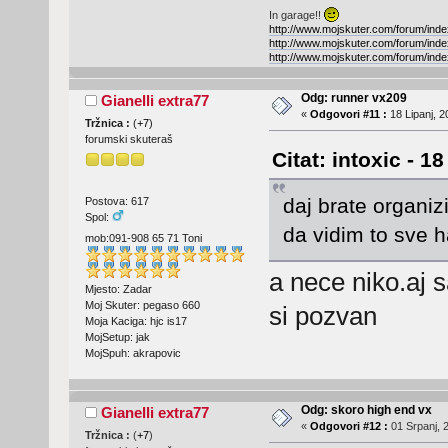
In garage!!
http://www.mojskuter.com/forum/inde
http://www.mojskuter.com/forum/inde
http://www.mojskuter.com/forum/inde
Odg: runner vx209
Gianelli extra77
«
Odgovori #11 :
18 Lipanj, 2
Tržnica :
(
+7
)
forumski skuteraš
Citat: intoxic - 1
daj brate organiz
Postova: 617
Spol:
da vidim to sve
mob:091-908 65 71 Toni
a nece niko.aj 
Mjesto: Zadar
Moj Skuter: pegaso 660
si pozvan
Moja Kaciga: hjc is17
MojSetup: jak
MojSpuh: akrapovic
Odg: skoro high end vx
Gianelli extra77
«
Odgovori #12 :
01 Srpanj, 2
Tržnica :
(
+7
)