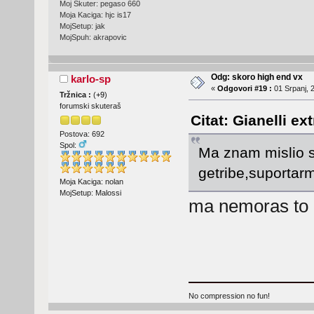
Moj Skuter: pegaso 660
Moja Kaciga: hjc is17
MojSetup: jak
MojSpuh: akrapovic
Odg: skoro high end vx
karlo-sp
«
Odgovori #19 :
01 Srpanj, 
Tržnica :
(
+9
)
forumski skuteraš
Citat: Gianelli ex
Postova: 692
Spol:
Ma znam mislio 
getribe,suportar
Moja Kaciga: nolan
MojSetup: Malossi
ma nemoras to m
No compression no fun!