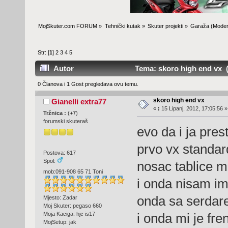
MojSkuter.com FORUM
»
Tehnički kutak
»
Skuter projekti
»
Garaža
(Moder
Str: [
1
]
2
3
4
5
Autor
Tema: skoro high end vx (
0 Članova i 1 Gost pregledava ovu temu.
skoro high end vx
Gianelli extra77
«
:
15 Lipanj, 2012, 17:05:56 »
Tržnica :
(
+7
)
forumski skuteraš
evo da i ja pres
prvo vx standardn
Postova: 617
Spol:
nosac tablice 
mob:091-908 65 71 Toni
i onda nisam im
onda sa serdar
Mjesto: Zadar
Moj Skuter: pegaso 660
i onda mi je fr
Moja Kaciga: hjc is17
MojSetup: jak