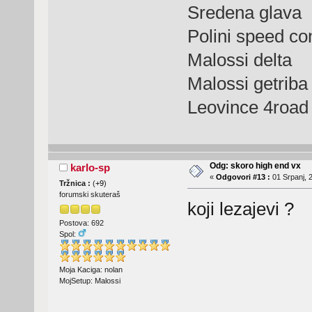
Sredena glava
Polini speed con
Malossi delta
Malossi getriba
Leovince 4road
Odg: skoro high end vx
karlo-sp
«
Odgovori #13 :
01 Srpanj, 
Tržnica :
(
+9
)
forumski skuteraš
koji lezajevi ?
Postova: 692
Spol:
Moja Kaciga: nolan
MojSetup: Malossi