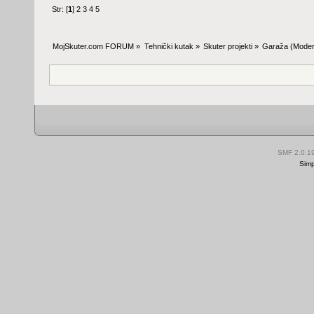
Str: [
1
]
2
3
4
5
MojSkuter.com FORUM
»
Tehnički kutak
»
Skuter projekti
»
Garaža
(Moder
SMF 2.0.1
Simp