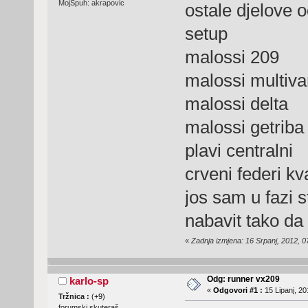
MojSpuh: akrapovic
ostale djelove o
setup
malossi 209
malossi multiva
malossi delta
malossi getriba
plavi centralni
crveni federi kv
jos sam u fazi 
nabavit tako da
«
Zadnja izmjena: 16 Srpanj, 2012, 07
Odg: runner vx209
karlo-sp
«
Odgovori #1 :
15 Lipanj, 20
Tržnica :
(
+9
)
forumski skuteraš