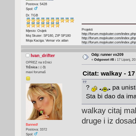
Postova: 5428
Spol:
Dr. TGB
Projekti
Mjesto: Osijek
http://forum.mojskuter.com/index.php
Moj Skuter: SP180, ZIP SP180
http://forum.mojskuter.com/index.php
Moja Kaciga: Vemar vtx atlan
http://forum.mojskuter.com/index.php
Odg: runner vx209
Ivan_drifter
«
Odgovori #8 :
17 Lipanj, 20
OPREZ na tržnici
Tržnica :
(
-3
)
Citat: walkay - 17
maxi forumaš
?
pa unisti
Sta bi dao da ima
walkay citaj mal
druge i iz dosad
Banned!
Postova: 3372
Spol: