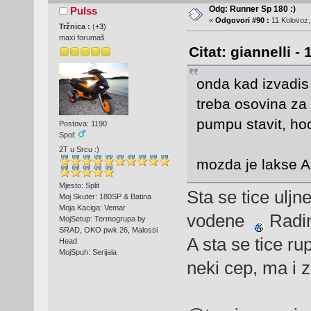
Odg: Runner Sp 180 :)
Pulss
«
Odgovori #90 :
11 Kolovoz,
Tržnica :
(
+3
)
maxi forumaš
Citat: giannelli -
onda kad izvadis
treba osovina za 
pumpu stavit, hoc
Postova: 1190
Spol:
2T u Srcu :)
mozda je lakse 
Mjesto: Split
Sta se tice uljn
Moj Skuter: 180SP & Batina
Moja Kaciga: Vemar
vodene
Radin
MojSetup: Termogrupa by
SRAD, OKO pwk 26, Malossi
A sta se tice ru
Head
MojSpuh: Serijala
neki cep, ma i z