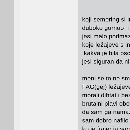
koji semering si 
duboko gurnuo i d
jesi malo podmaz
koje ležajeve s 
kakva je bila oso
jesi siguran da ni
meni se to ne sm
FAG(gej) ležajeve
morali dihtat i b
brutalni plavi ob
da sam ga namazo
sam dobro nafilo
ko je frajer ja sa