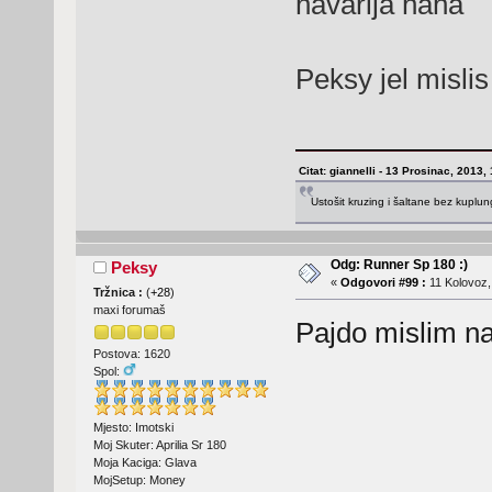
havarija haha
Peksy jel misli
Citat: giannelli - 13 Prosinac, 2013,
Ustošit kruzing i šaltane bez kuplu
Odg: Runner Sp 180 :)
Peksy
«
Odgovori #99 :
11 Kolovoz,
Tržnica :
(
+28
)
maxi forumaš
Pajdo mislim n
Postova: 1620
Spol:
Mjesto: Imotski
Moj Skuter: Aprilia Sr 180
Moja Kaciga: Glava
MojSetup: Money