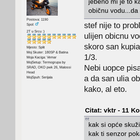
jebeno mi je to ka
običnu vodu...d
Postova: 1190
stef nije to prob
Spol:
2T u Srcu :)
ulijen obicnu vo
skoro san kupia d
Mjesto: Split
Moj Skuter: 180SP & Batina
1/3.
Moja Kaciga: Vemar
MojSetup: Termogrupa by
Nebi uopce pisa
SRAD, OKO pwk 26, Malossi
Head
a da san ulia o
MojSpuh: Serijala
kako, al eto.
Citat: vktr - 11 K
kak si opće skuži
kak ti senzor pok