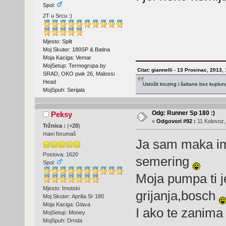
Spol:
2T u Srcu :)
Mjesto: Split
Moj Skuter: 180SP & Batina
Moja Kaciga: Vemar
MojSetup: Termogrupa by
Citat: giannelli - 13 Prosinac, 2013,
SRAD, OKO pwk 26, Malossi
Head
Ustošit kruzing i šaltane bez kuplu
MojSpuh: Serijala
Odg: Runner Sp 180 :)
Peksy
«
Odgovori #92 :
11 Kolovoz,
Tržnica :
(
+28
)
maxi forumaš
Ja sam maka imp
Postova: 1620
semering
Spol:
Moja pumpa ti 
Mjesto: Imotski
grijanja,bosch
Moj Skuter: Aprilia Sr 180
Moja Kaciga: Glava
I ako te zanima
MojSetup: Money
MojSpuh: Drnda