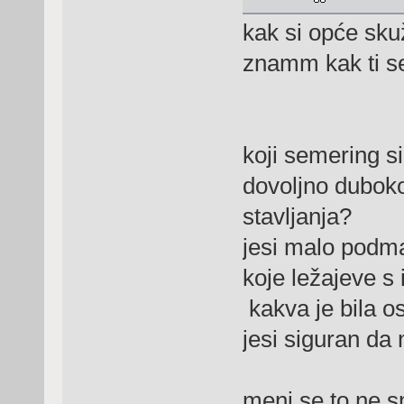
kak si opće skuž
znamm kak ti se
koji semering si
dovoljno duboko
stavljanja?
jesi malo podm
koje ležajeve s
kakva je bila o
jesi siguran da 
meni se to ne s