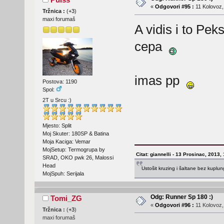
«
Odgovori #95 :
11 Kolovoz,
Tržnica :
(
+3
)
maxi forumaš
A vidis i to Pek
cepa
imas pp
Postova: 1190
Spol:
2T u Srcu :)
Mjesto: Split
Moj Skuter: 180SP & Batina
Moja Kaciga: Vemar
MojSetup: Termogrupa by
Citat: giannelli - 13 Prosinac, 2013,
SRAD, OKO pwk 26, Malossi
Head
Ustošit kruzing i šaltane bez kuplu
MojSpuh: Serijala
Odg: Runner Sp 180 :)
Tomi_ZG
«
Odgovori #96 :
11 Kolovoz,
Tržnica :
(
+3
)
maxi forumaš