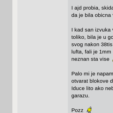
I ajd probia, ski
da je bila obicn
I kad san izvuka
toliko, bila je u 
svog nakon 38tis
lufta, fali je 1m
neznan sta vise
Palo mi je napam
otvarat blokove 
Iduce lito ako ne
garazu.
Pozz