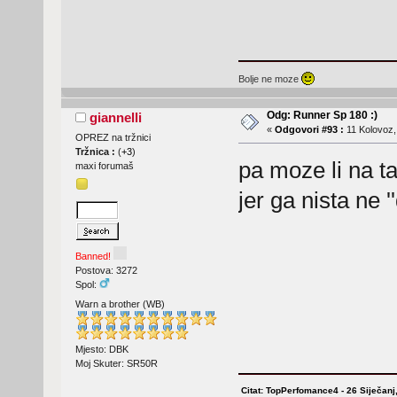
Bolje ne moze
Odg: Runner Sp 180 :)
giannelli
«
Odgovori #93 :
11 Kolovoz,
OPREZ na tržnici
Tržnica :
(
+3
)
pa moze li na ta
maxi forumaš
jer ga nista ne 
Banned!
Postova: 3272
Spol:
Warn a brother (WB)
Mjesto: DBK
Moj Skuter: SR50R
Citat: TopPerfomance4 - 26 Siječanj