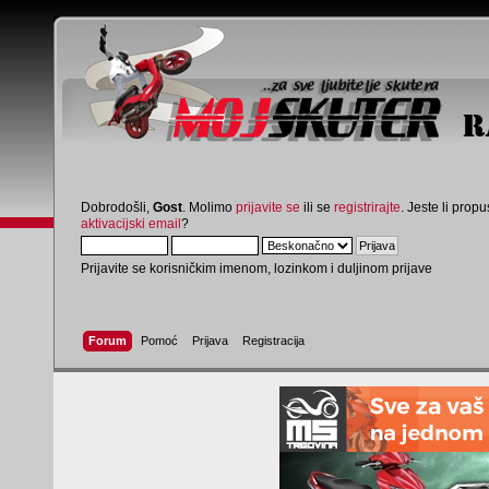
Dobrodošli,
Gost
. Molimo
prijavite se
ili se
registrirajte
. Jeste li propus
aktivacijski email
?
Prijavite se korisničkim imenom, lozinkom i duljinom prijave
Forum
Pomoć
Prijava
Registracija