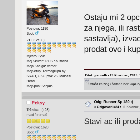
Ostaju mi 2 opci
za njega, ili ra
Postova: 1190
Spol:
sastavlja), izvad
2T u Srcu :)
prodat ovo i ku
Mjesto: Split
Moj Skuter: 180SP & Batina
Moja Kaciga: Vemar
MojSetup: Termogrupa by
Citat: giannelli - 13 Prosinac, 2013,
SRAD, OKO pwk 26, Malossi
Head
Ustošit kruzing i šaltane bez kuplu
MojSpuh: Serijala
Odg: Runner Sp 180 :)
Peksy
«
Odgovori #84 :
11 Kolovoz,
Tržnica :
(
+28
)
maxi forumaš
Stavi ac ili prod
Postova: 1620
Spol: