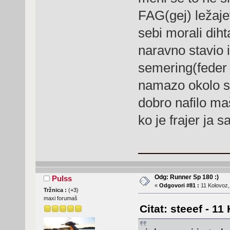
FAG(gej) ležajev
sebi morali diht
naravno stavio i
semering(feder 
namazo okolo sa
dobro nafilo ma
ko je frajer ja 
Odg: Runner Sp 180 :)
Pulss
«
Odgovori #81 :
11 Kolovoz,
Tržnica :
(
+3
)
maxi forumaš
Citat: steeef - 11