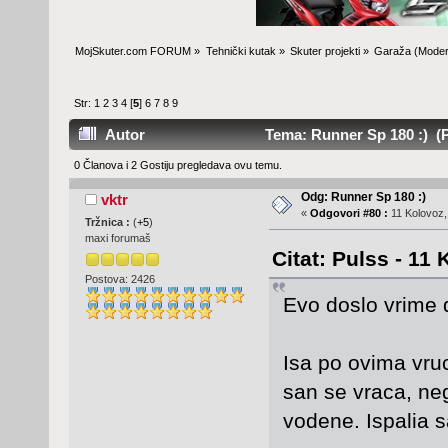
MojSkuter.com FORUM
»
Tehnički kutak
»
Skuter projekti
»
Garaža
(Moder
Str:
1
2
3
4
[
5
]
6
7
8
9
Autor
Tema: Runner Sp 180 :) (P
0 Članova i 2 Gostiju pregledava ovu temu.
Odg: Runner Sp 180 :)
vktr
«
Odgovori #80 :
11 Kolovoz,
Tržnica :
(
+5
)
maxi forumaš
Citat: Pulss - 11
Postova: 2426
Evo doslo vrime d
Isa po ovima vru
san se vraca, ne
vodene. Ispalia s