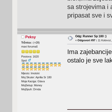
sa strojevima i
pripasat sve i 
Odg: Runner Sp 180 :)
Peksy
«
Odgovori #97 :
11 Kolovoz,
Tržnica :
(
+28
)
maxi forumaš
Ima zajebancije
Postova: 1620
ostalo je sve la
Spol:
Mjesto: Imotski
Moj Skuter: Aprilia Sr 180
Moja Kaciga: Glava
MojSetup: Money
MojSpuh: Drnda