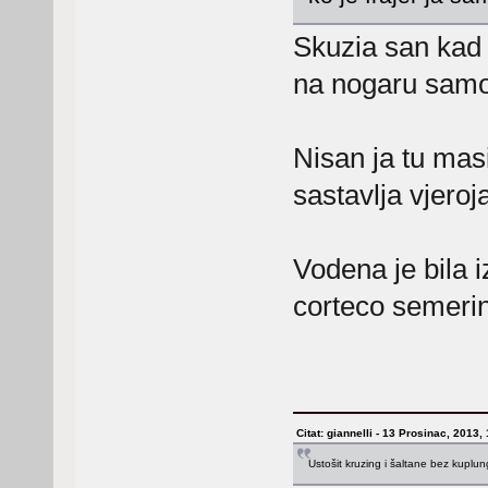
Skuzia san kad 
na nogaru samo j
Nisan ja tu mas
sastavlja vjeroj
Vodena je bila i
corteco semeri
Citat: giannelli - 13 Prosinac, 2013,
Ustošit kruzing i šaltane bez kuplu