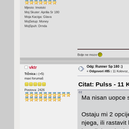
Mjesto: Imotski
Moj Skuter: Aprilia Sr 180
Moja Kaciga: Glava
MojSetup: Money
MojSpuh: Drnda
Bolje ne moze
Odg: Runner Sp 180 :)
vktr
«
Odgovori #85 :
11 Kolovoz,
Tržnica :
(
+5
)
maxi forumaš
Citat: Pulss - 11
Postova: 2426
Ma nisan uopce s
Ostaju mi 2 opcij
njega, ili rastavi