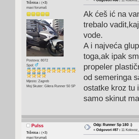
Tržnica :
(
+3
)
maxi forumaš
Ak ćeš ić na va
trebalo vadit,ka
vode.
A i najveća glup
toga,ak ipak sm
Postova: 8072
propeler plastič
Spol:
od semeringa sa
Mjesto: Zagreb
ostatke kroz tu
Moj Skuter: Gilera Runner 50 SP
samo skinut ma
Odg: Runner Sp 180 :)
Pulss
«
Odgovori #87 :
11 Kolovoz,
Tržnica :
(
+3
)
maxi forumaš