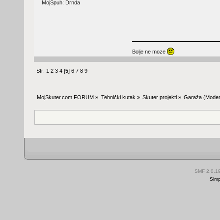
MojSpuh: Drnda
Bolje ne moze
Str:
1
2
3
4
[
5
]
6
7
8
9
MojSkuter.com FORUM
»
Tehnički kutak
»
Skuter projekti
»
Garaža
(Moder
SMF 2.0.1
Simp