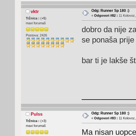
Odg: Runner Sp 180 :)
vktr
«
Odgovori #82 :
11 Kolovoz,
Tržnica :
(
+5
)
maxi forumaš
dobro da nije za
Postova: 2426
se ponaša prije 
bar ti je lakše 
Odg: Runner Sp 180 :)
Pulss
«
Odgovori #83 :
11 Kolovoz,
Tržnica :
(
+3
)
maxi forumaš
Ma nisan uopce 