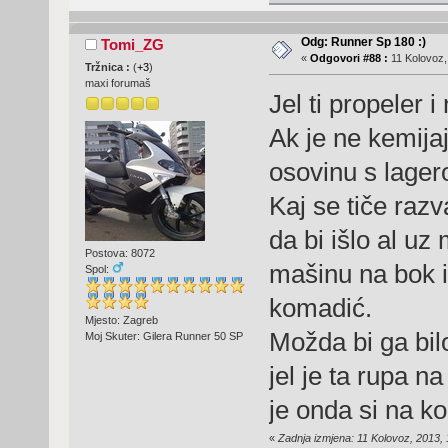
Odg: Runner Sp 180 :)
Tomi_ZG
«
Odgovori #88 :
11 Kolovoz,
Tržnica :
(
+3
)
maxi forumaš
Jel ti propeler i
Ak je ne kemija
osovinu s lager
Kaj se tiče razv
da bi išlo al uz
Postova: 8072
mašinu na bok 
Spol:
komadić.
Mjesto: Zagreb
Možda bi ga bil
Moj Skuter: Gilera Runner 50 SP
jel je ta rupa 
je onda si na ko
«
Zadnja izmjena: 11 Kolovoz, 2013,