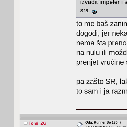
izvadit impeler i 
sra
to me baš zanim
dogodi, jer nek
nema šta prenos
na nulu ili mož
prenjet vrućine s
pa zašto SR, lak
to sam i ja razm
Odg: Runner Sp 180 :)
Tomi_ZG
«
Odgovori #86 :
11 Kolovoz,