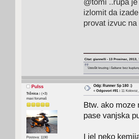
@tomi ..rupa je 
izlomit da izad
provat izvuc na 
Citat: giannelli - 13 Prosinac, 2013,
Ustošit kruzing i šaltane bez kuplu
Odg: Runner Sp 180 :)
Pulss
«
Odgovori #91 :
11 Kolovoz,
Tržnica :
(
+3
)
maxi forumaš
Btw. ako moze 
pase vanjska pu
I jel neko kemij
Postova: 1190