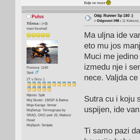
Bolje ne moze
Odg: Runner Sp 180 :)
Pulss
«
Odgovori #98 :
11 Kolovoz,
Tržnica :
(
+3
)
maxi forumaš
Ma uljna ide va
eto mu jos manje
Muci me jedino
izmedu nje i sem
Postova: 1190
Spol:
nece. Valjda ce 
2T u Srcu :)
Mjesto: Split
Sutra cu i koju 
Moj Skuter: 180SP & Batina
Moja Kaciga: Vemar
uspijen, ide va
MojSetup: Termogrupa by
SRAD, OKO pwk 26, Malossi
Head
MojSpuh: Serijala
Ti samo pazi da 