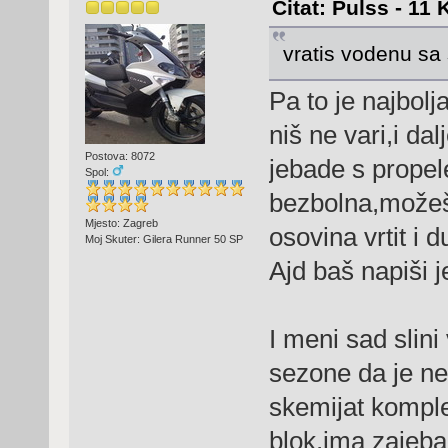
Citat: Pulss - 11
vratis vodenu sa
Pa to je najbolj
niš ne vari,i da
Postova: 8072
jebade s propel
Spol:
bezbolna,možeš
Mjesto: Zagreb
osovina vrtit i d
Moj Skuter: Gilera Runner 50 SP
Ajd baš napiši j
I meni sad slini
sezone da je n
skemijat komple
blok,ima zajeban