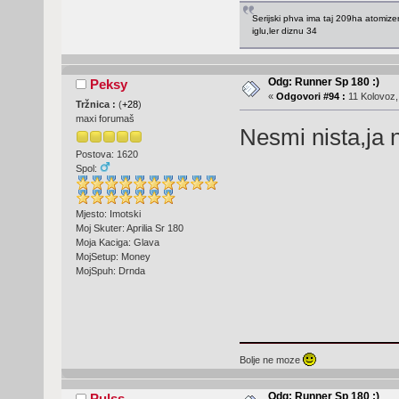
Serijski phva ima taj 209ha atomize
iglu,ler diznu 34
Odg: Runner Sp 180 :)
Peksy
«
Odgovori #94 :
11 Kolovoz,
Tržnica :
(
+28
)
maxi forumaš
Nesmi nista,ja 
Postova: 1620
Spol:
Mjesto: Imotski
Moj Skuter: Aprilia Sr 180
Moja Kaciga: Glava
MojSetup: Money
MojSpuh: Drnda
Bolje ne moze
Odg: Runner Sp 180 :)
Pulss