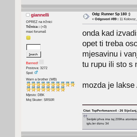
Odg: Runner Sp 180 :)
giannelli
«
Odgovori #89 :
11 Kolovoz,
OPREZ na tržnici
Tržnica :
(
+3
)
onda kad izvad
maxi forumaš
opet ti treba os
mjesavinu i van
tu rupu ili sto s
Banned!
Postova: 3272
Spol:
Warn a brother (WB)
mozda je lakse
Mjesto: DBK
Moj Skuter: SR50R
Citat: TopPerfomance4 - 26 Siječanj
Serijski phva ima taj 209ha atomize
iglu,ler diznu 34