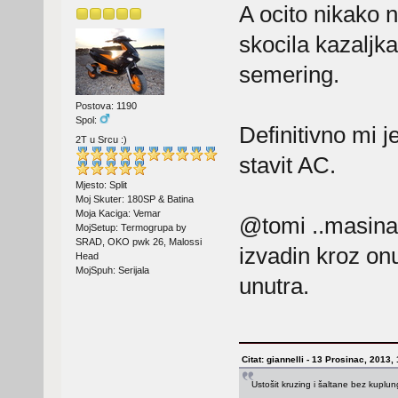
A ocito nikako 
skocila kazaljk
semering.
Postova: 1190
Spol:
Definitivno mi j
2T u Srcu :)
stavit AC.
Mjesto: Split
Moj Skuter: 180SP & Batina
Moja Kaciga: Vemar
@tomi ..masina 
MojSetup: Termogrupa by
SRAD, OKO pwk 26, Malossi
izvadin kroz on
Head
MojSpuh: Serijala
unutra.
Citat: giannelli - 13 Prosinac, 2013,
Ustošit kruzing i šaltane bez kuplu