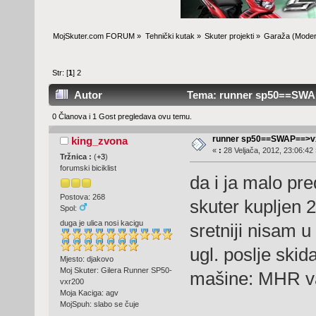
MojSkuter.com FORUM
»
Tehnički kutak
»
Skuter projekti
»
Garaža
(Moder
Str: [
1
]
2
Autor
Tema: runner sp50==SWAP
0 Članova i 1 Gost pregledava ovu temu.
runner sp50==SWAP==>v
king_zvona
«
:
28 Veljača, 2012, 23:06:42 
Tržnica :
(
+3
)
forumski biciklist
da i ja malo pr
Postova: 268
skuter kupljen 
Spol:
duga je ulica nosi kacigu
sretniji nisam 
ugl. poslje ski
Mjesto: djakovo
Moj Skuter: Gilera Runner SP50-
mašine: MHR va
vxr200
Moja Kaciga: agv
MojSpuh: slabo se čuje