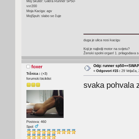
Moj Skuter: Gilera Runner SP50-
vxr200
Moja Kaciga: agv
MojSpuh: slabo se čuje
duga je ulica nosi kacigu
Koji je najbolji motor na svijetu?
Ženski spolni organ! 1. prilagođava
Odg: runner sp50==SWA
foxer
«
Odgovori #15 :
29 Veljača, 
Tržnica :
(
+3
)
forumski biciklist
svaka pohvala 
Postova: 460
Spol: