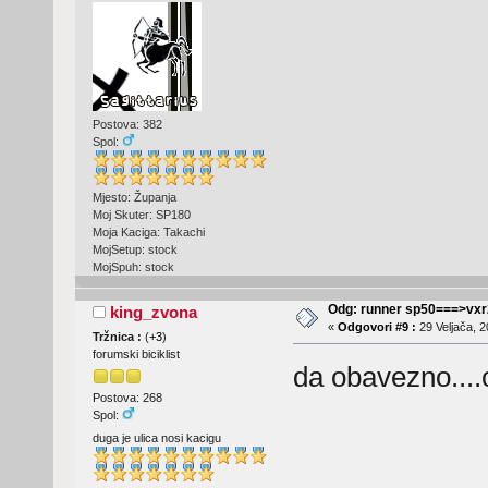
Postova: 382
Spol:
Mjesto: Županja
Moj Skuter: SP180
Moja Kaciga: Takachi
MojSetup: stock
MojSpuh: stock
Odg: runner sp50===>vx
king_zvona
«
Odgovori #9 :
29 Veljača, 2
Tržnica :
(
+3
)
forumski biciklist
da obavezno....o
Postova: 268
Spol:
duga je ulica nosi kacigu