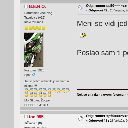
Odg: runner sp50===>vx
B.E.R.O.
«
Odgovori #2 :
28 Veljača, 2
Forumski Ginekolog
Tržnica :
(
+13
)
Meni se vidi jed
maxi forumaš
Poslao sam ti po
Postova: 3913
Spol:
Ja ne patim od ludila,ja uzivam u
njemu!!!!!
Nek se zna da na ovom forumu nje
Moj Skuter: Žoope
SPEEDFIGHTeR
Odg: runner sp50===>vx
toni095
«
Odgovori #3 :
28 Veljača, 2
Tržnica :
(
0
)
forumski skejter