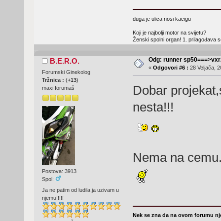
duga je ulica nosi kacigu
Koji je najbolji motor na svijetu?
Ženski spolni organ! 1. prilagođava
Odg: runner sp50===>vx
B.E.R.O.
«
Odgovori #6 :
28 Veljača, 2
Forumski Ginekolog
Tržnica :
(
+13
)
Dobar projekat,
maxi forumaš
nesta!!!
Nema na cemu
Postova: 3913
Spol:
Ja ne patim od ludila,ja uzivam u
njemu!!!!!
Nek se zna da na ovom forumu nje