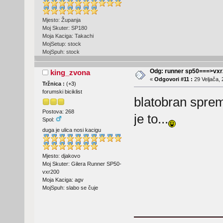
Mjesto: Županja
Moj Skuter: SP180
Moja Kaciga: Takachi
MojSetup: stock
MojSpuh: stock
Odg: runner sp50===>vx
king_zvona
«
Odgovori #11 :
29 Veljača, 
Tržnica :
(
+3
)
forumski biciklist
blatobran sprem
Postova: 268
je to...
Spol:
duga je ulica nosi kacigu
Mjesto: djakovo
Moj Skuter: Gilera Runner SP50-
vxr200
Moja Kaciga: agv
MojSpuh: slabo se čuje