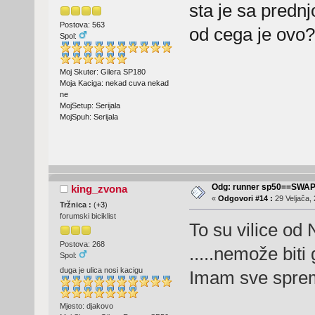
sta je sa prednj
Postova: 563
od cega je ovo?
Spol:
Moj Skuter: Gilera SP180
Moja Kaciga: nekad cuva nekad
ne
MojSetup: Serijala
MojSpuh: Serijala
Odg: runner sp50==SWA
king_zvona
«
Odgovori #14 :
29 Veljača, 
Tržnica :
(
+3
)
forumski biciklist
To su vilice od 
Postova: 268
.....nemože biti 
Spol:
duga je ulica nosi kacigu
Imam sve sprem
Mjesto: djakovo