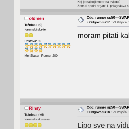
Koji je najbolji motor na svijetu?
Ženski spolni organ! 1. prilagođava
Odg: runner sp50==SWA
oldmen
«
Odgovori #17 :
29 Veljača, 
Tržnica :
(
0
)
forumski skejter
moram pitati ka
Postova: 69
Moj Skuter: Runner 200
Odg: runner sp50==SWA
Rinsy
«
Odgovori #18 :
29 Veljača, 
Tržnica :
(
+6
)
forumski skuteraš
Lipo sve na vidu 