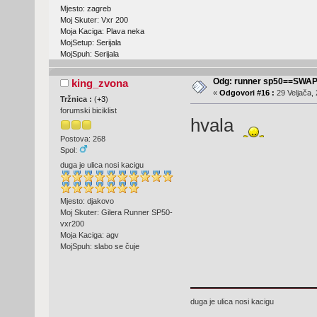
Mjesto: zagreb
Moj Skuter: Vxr 200
Moja Kaciga: Plava neka
MojSetup: Serijala
MojSpuh: Serijala
Odg: runner sp50==SWA
king_zvona
«
Odgovori #16 :
29 Veljača, 
Tržnica :
(
+3
)
forumski biciklist
hvala
Postova: 268
Spol:
duga je ulica nosi kacigu
Mjesto: djakovo
Moj Skuter: Gilera Runner SP50-
vxr200
Moja Kaciga: agv
MojSpuh: slabo se čuje
duga je ulica nosi kacigu