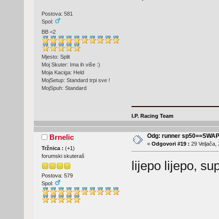
Postova: 581
Spol:
BB <2
Mjesto: Split
Moj Skuter: Ima ih više :)
Moja Kaciga: Held
MojSetup: Standard trpi sve !
MojSpuh: Standard
I.P. Racing Team
Odg: runner sp50==SWA
Brnelic
«
Odgovori #19 :
29 Veljača, 
Tržnica :
(
+1
)
forumski skuteraš
lijepo lijepo, s
Postova: 579
Spol: