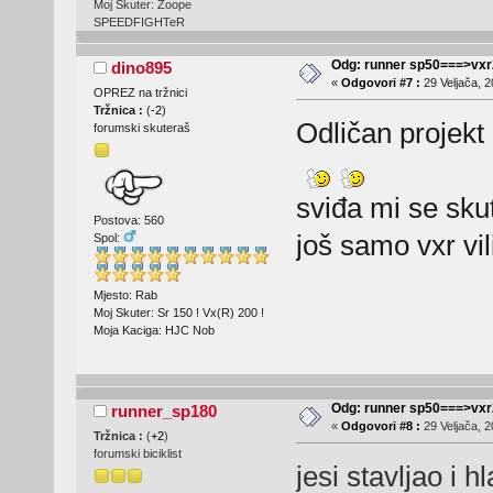
Moj Skuter: Žoope
SPEEDFIGHTeR
Odg: runner sp50===>vx
dino895
«
Odgovori #7 :
29 Veljača, 2
OPREZ na tržnici
Tržnica :
(
-2
)
Odličan projekt
forumski skuteraš
sviđa mi se skut
Postova: 560
još samo vxr vili
Spol:
Mjesto: Rab
Moj Skuter: Sr 150 ! Vx(R) 200 !
Moja Kaciga: HJC Nob
Odg: runner sp50===>vx
runner_sp180
«
Odgovori #8 :
29 Veljača, 2
Tržnica :
(
+2
)
forumski biciklist
jesi stavljao i h