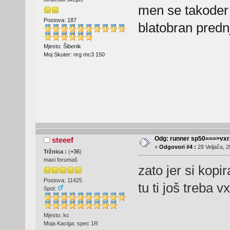
men se takoder v
Postova: 187
blatobran predn
Mjesto: Šibenik
Moj Skuter: nrg mc3 150
Odg: runner sp50===>vx
steeef
«
Odgovori #4 :
28 Veljača, 2
Tržnica :
(
+36
)
maxi forumaš
zato jer si kopir
Postova: 11425
tu ti još treba 
Spol:
Mjesto: kc
Moja Kaciga: spec 1R