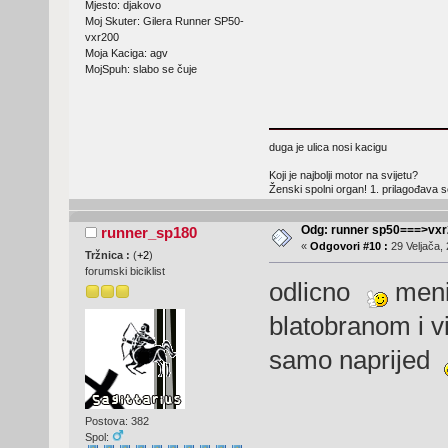
Mjesto: djakovo
Moj Skuter: Gilera Runner SP50-
vxr200
Moja Kaciga: agv
MojSpuh: slabo se čuje
duga je ulica nosi kacigu
Koji je najbolji motor na svijetu?
Ženski spolni organ! 1. prilagođava
Odg: runner sp50===>vx
runner_sp180
«
Odgovori #10 :
29 Veljača, 
Tržnica :
(
+2
)
forumski biciklist
odlicno
meni 
blatobranom i vi
samo naprijed
Postova: 382
Spol: