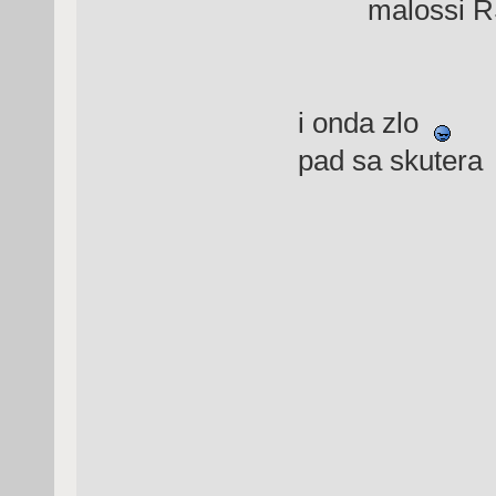
malossi RS3
i onda zlo
pad sa skutera