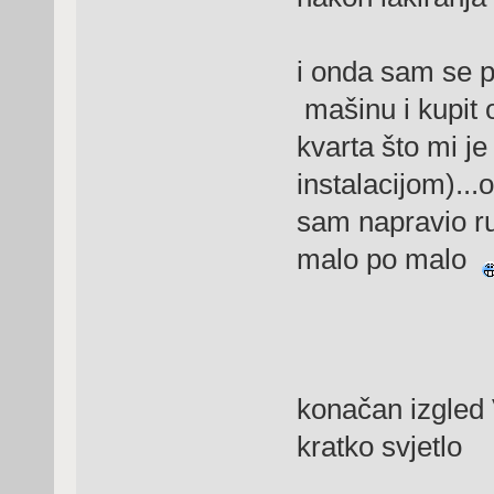
i onda sam se p
mašinu i kupit o
kvarta što mi j
instalacijom)..
sam napravio r
malo po malo
konačan izgled 
kratko svjetlo