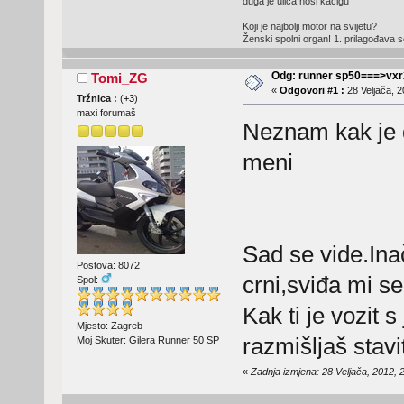
duga je ulica nosi kacigu
Koji je najbolji motor na svijetu?
Ženski spolni organ! 1. prilagođava
Odg: runner sp50===>vx
Tomi_ZG
«
Odgovori #1 :
28 Veljača, 2
Tržnica :
(
+3
)
maxi forumaš
Neznam kak je d
meni
Sad se vide.Inač
Postova: 8072
crni,sviđa mi 
Spol:
Kak ti je vozit
Mjesto: Zagreb
razmišljaš stav
Moj Skuter: Gilera Runner 50 SP
«
Zadnja izmjena: 28 Veljača, 2012,