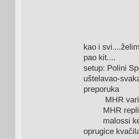
kao i svi....želi
pao kit....
setup: Polini Sp
uštelavao-svaka
preporuka
MHR vario(
MHR replic
malossi kelvar
oprugice kvačil