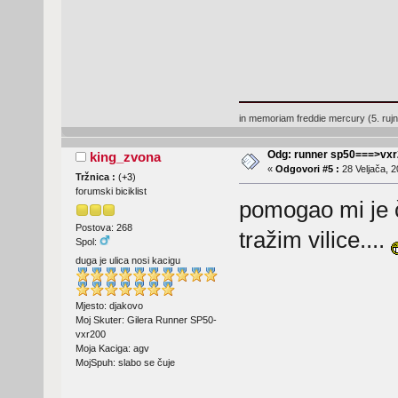
in memoriam freddie mercury (5. ruj
Odg: runner sp50===>vx
king_zvona
«
Odgovori #5 :
28 Veljača, 2
Tržnica :
(
+3
)
forumski biciklist
pomogao mi je č
Postova: 268
tražim vilice....
Spol:
duga je ulica nosi kacigu
Mjesto: djakovo
Moj Skuter: Gilera Runner SP50-
vxr200
Moja Kaciga: agv
MojSpuh: slabo se čuje