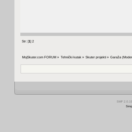
Str: [
1
]
2
MojSkuter.com FORUM
»
Tehnički kutak
»
Skuter projekti
»
Garaža
(Moder
SMF 2.0.1
Simp