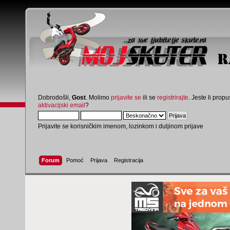
Dobrodošli,
Gost
. Molimo
prijavite se
ili se
registrirajte
. Jeste li propus
aktivacijski email
?
Prijavite se korisničkim imenom, lozinkom i duljinom prijave
Forum
Pomoć
Prijava
Registracija