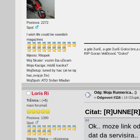
Postova: 2272
Spol:
I wish life could be swedish
magazines
a gde žuriš, a gde žuriš Goksi bre,a 
RIP Goran Veličković "Goksi"
Mjesto: Ritopek
Moj Skuter: vozim šta užicam
Moja Kaciga: misliš kacika?
MojSetup: tuned by hac (al ne taj
hac,ovaj je živ)
MojSpuh: ATD Srđan Mlađan
Odg: Moja Runnerica.. :)
Loris Ri
«
Odgovori #116 :
14 Ožujak,
Tržnica :
(
+5
)
maxi forumaš
Citat: [R]UNNE[R]
Postova: 1390
Spol:
Ok.. moze link o
dat da servisira.
Mjesto: Rijeka---->Kostrena