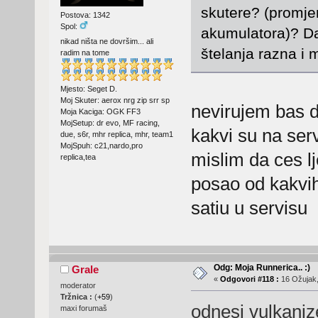
skutere? (promje
Postova: 1342
Spol:
akumulatora)? Da 
nikad ništa ne dovršim... ali
štelanja razna i 
radim na tome
Mjesto: Seget D.
Moj Skuter: aerox nrg zip srr sp
nevirujem bas da
Moja Kaciga: OGK FF3
MojSetup: dr evo, MF racing,
kakvi su na serv
due, s6r, mhr replica, mhr, team1
MojSpuh: c21,nardo,pro
mislim da ces lj
replica,tea
posao od kakvih
satiu u servisu
Odg: Moja Runnerica.. :)
Grale
«
Odgovori #118 :
16 Ožujak,
moderator
Tržnica :
(
+59
)
odnesi vulkaniz
maxi forumaš