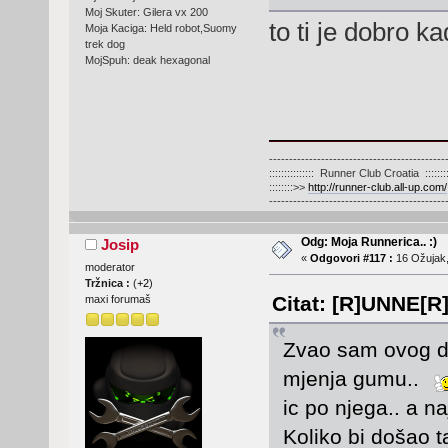
Moj Skuter: Gilera vx 200
to ti je dobro k
Moja Kaciga: Held robot,Suomy
trek dog
MojSpuh: deak hexagonal
--------------------------------------------
::::::::::::::: Runner Club Croatia :::::::::
::::::::>>
http://runner-club.all-up.com/
--------------------------------------------
Odg: Moja Runnerica.. :)
Josip
«
Odgovori #117 :
16 Ožujak,
moderator
Tržnica :
(
+2
)
Citat: [R]UNNE[R]
maxi forumaš
Zvao sam ovog dan
mjenja gumu..
ic po njega.. a n
Koliko bi došao ta