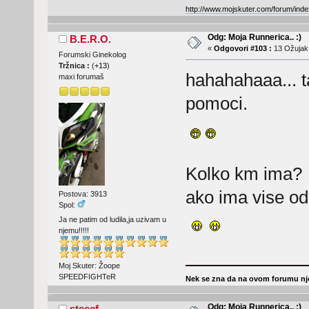
http://www.mojskuter.com/forum/inde
Odg: Moja Runnerica.. :)
B.E.R.O.
«
Odgovori #103 :
13 Ožujak,
Forumski Ginekolog
Tržnica :
(
+13
)
hahahahaaa... ta
maxi forumaš
pomoci.
Kolko km ima?
ako ima vise od
Postova: 3913
Spol:
Ja ne patim od ludila,ja uzivam u
njemu!!!!!
Moj Skuter: Žoope
SPEEDFIGHTeR
Nek se zna da na ovom forumu nje
Odg: Moja Runnerica.. :)
steeef