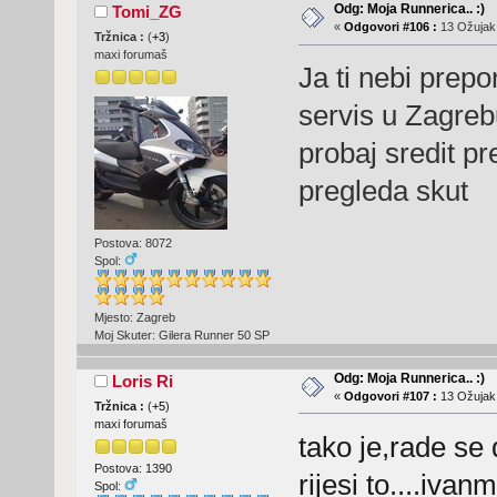
Odg: Moja Runnerica.. :)
Tomi_ZG
«
Odgovori #106 :
13 Ožujak,
Tržnica :
(
+3
)
maxi forumaš
Ja ti nebi prepo
servis u Zagrebu
probaj sredit pr
pregleda skut
Postova: 8072
Spol:
Mjesto: Zagreb
Moj Skuter: Gilera Runner 50 SP
Odg: Moja Runnerica.. :)
Loris Ri
«
Odgovori #107 :
13 Ožujak,
Tržnica :
(
+5
)
maxi forumaš
tako je,rade se
Postova: 1390
rijesi to....ivan
Spol: