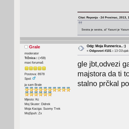
Citat: Reponja - 24 Prosinac, 2013, 
Sestra je sestra, al' Yasuni je Yasu
Odg: Moja Runnerica.. :)
Grale
«
Odgovori #101 :
13 Ožujak,
moderator
Tržnica :
(
+59
)
gle jbt,odvezi g
maxi forumaš
majstora da ti t
Postova: 8978
Spol:
stalno prčkal 
ja sam Brale
Mjesto: Kc
Moj Skuter: Didrek
Moja Kaciga: Suomy Trek
MojSpuh: Zx