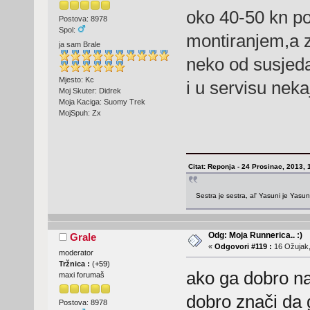
oko 40-50 kn po
Postova: 8978
Spol:
montiranjem,a z
ja sam Brale
neko od susjed
Mjesto: Kc
i u servisu nekaj
Moj Skuter: Didrek
Moja Kaciga: Suomy Trek
MojSpuh: Zx
Citat: Reponja - 24 Prosinac, 2013, 
Sestra je sestra, al' Yasuni je Yasu
Odg: Moja Runnerica.. :)
Grale
«
Odgovori #119 :
16 Ožujak,
moderator
Tržnica :
(
+59
)
ako ga dobro naš
maxi forumaš
dobro znači da g
Postova: 8978