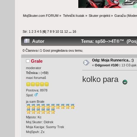
MojSkuter.com FORUM
»
Tehnički kutak
»
Skuter projekti
»
Garaža
(Moder
Str:
1
2
3
4
5
[
6
]
7
8
9
10
11
12
...
16
Autor
Tema: sp50-->4T®™ (Posje
0 Članova i 1 Gost pregledava ovu temu.
Odg: Moja Runnerica.. :)
Grale
«
Odgovori #100 :
13 Ožujak,
moderator
Tržnica :
(
+59
)
kolko para
maxi forumaš
Postova: 8978
Spol:
ja sam Brale
Mjesto: Kc
Moj Skuter: Didrek
Moja Kaciga: Suomy Trek
MojSpuh: Zx