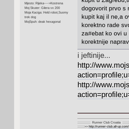
Mjesto: Rijeka---->Kostrena
dogovorit prvo s 
Moj Skuter: Gilera vx 200
Moja Kaciga: Held robot,Suomy
kupit kaj il ne,a 
trek dog
MojSpuh: deak hexagonal
korektno rade svo
za#ebat ko ovi u 
korektnije naprav
i jeftinije...
http://www.moj
action=profile;
http://www.moj
action=profile;
--------------------------------------------
::::::::::::::: Runner Club Croatia :::::::::
::::::::>>
http://runner-club.all-up.com/