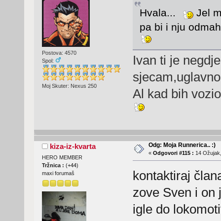
Hvala...
Jel m
pa bi i nju odmah
Postova: 4570
Ivan ti je negd
Spol:
sjecam,uglavno
Moj Skuter: Nexus 250
Al kad bih vozi
Odg: Moja Runnerica.. :)
kiza-iz-kvarta
«
Odgovori #115 :
14 Ožujak,
HERO MEMBER
Tržnica :
(
+44
)
kontaktiraj član
maxi forumaš
zove Sven i on 
igle do lokomot