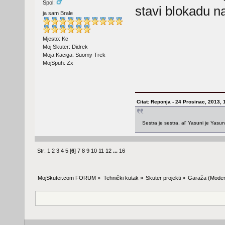
Spol:
stavi blokadu na
ja sam Brale
Mjesto: Kc
Moj Skuter: Didrek
Moja Kaciga: Suomy Trek
MojSpuh: Zx
Citat: Reponja - 24 Prosinac, 2013, 
Sestra je sestra, al' Yasuni je Yasu
Str:
1
2
3
4
5
[
6
]
7
8
9
10
11
12
...
16
MojSkuter.com FORUM
»
Tehnički kutak
»
Skuter projekti
»
Garaža
(Moder