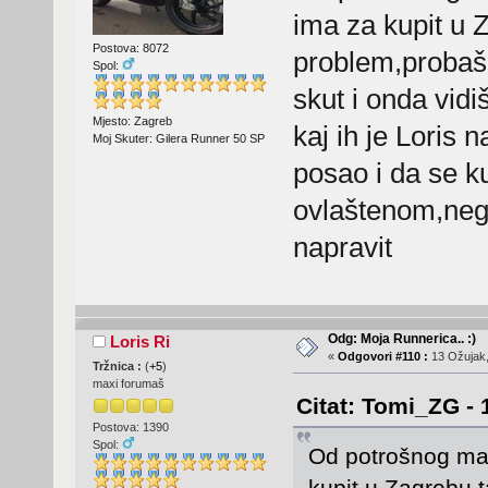
ima za kupit u Z
Postova: 8072
problem,probaš 
Spol:
skut i onda vidiš
Mjesto: Zagreb
kaj ih je Loris
Moj Skuter: Gilera Runner 50 SP
posao i da se k
ovlaštenom,nego 
napravit
Odg: Moja Runnerica.. :)
Loris Ri
«
Odgovori #110 :
13 Ožujak,
Tržnica :
(
+5
)
maxi forumaš
Citat: Tomi_ZG - 
Postova: 1390
Spol:
Od potrošnog mate
kupit u Zagrebu,t