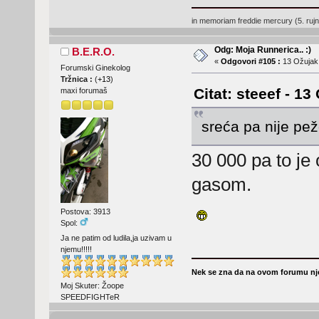
in memoriam freddie mercury (5. ruj
Odg: Moja Runnerica.. :)
B.E.R.O.
«
Odgovori #105 :
13 Ožujak,
Forumski Ginekolog
Tržnica :
(
+13
)
Citat: steeef - 13
maxi forumaš
sreća pa nije pež
30 000 pa to j
gasom.
Postova: 3913
Spol:
Ja ne patim od ludila,ja uzivam u
njemu!!!!!
Nek se zna da na ovom forumu nje
Moj Skuter: Žoope
SPEEDFIGHTeR