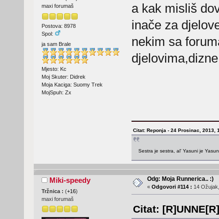
a kak misliš dov
maxi forumaš
inače za djelov
Postova: 8978
Spol:
nekim sa forum
ja sam Brale
djelovima,dizne,s
Mjesto: Kc
Moj Skuter: Didrek
Moja Kaciga: Suomy Trek
MojSpuh: Zx
Citat: Reponja - 24 Prosinac, 2013, 
Sestra je sestra, al' Yasuni je Yasu
Odg: Moja Runnerica.. :)
Miki-speedy
«
Odgovori #114 :
14 Ožujak,
Tržnica :
(
+16
)
maxi forumaš
Citat: [R]UNNE[R]