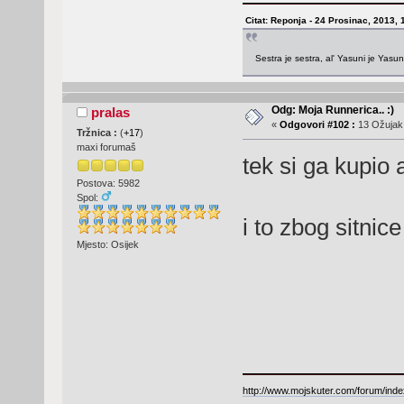
Citat: Reponja - 24 Prosinac, 2013, 
Sestra je sestra, al' Yasuni je Yasu
Odg: Moja Runnerica.. :)
pralas
«
Odgovori #102 :
13 Ožujak,
Tržnica :
(
+17
)
maxi forumaš
tek si ga kupio
Postova: 5982
Spol:
i to zbog sitnic
Mjesto: Osijek
http://www.mojskuter.com/forum/inde