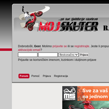
Dobrodošli,
Gost
. Molimo
prijavite se
ili se
registrirajte
. Jeste li propus
aktivacijski email
?
Prijavite se korisničkim imenom, lozinkom i duljinom prijave
Forum
Pomoć
Prijava
Registracija