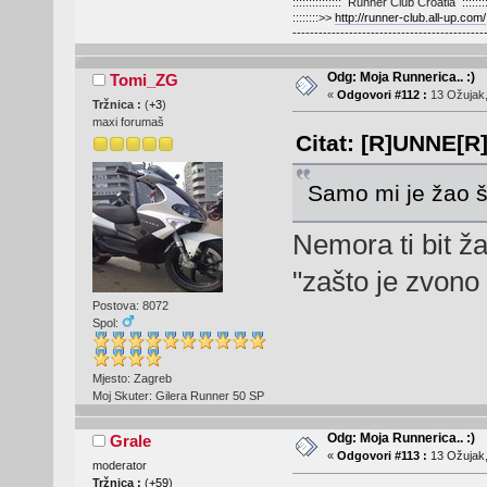
::::::::::::::: Runner Club Croatia :::::::::
::::::::>>
http://runner-club.all-up.com/
--------------------------------------------
Odg: Moja Runnerica.. :)
Tomi_ZG
«
Odgovori #112 :
13 Ožujak,
Tržnica :
(
+3
)
maxi forumaš
Citat: [R]UNNE[R]
Samo mi je žao š
Nemora ti bit ža
"zašto je zvono
Postova: 8072
Spol:
Mjesto: Zagreb
Moj Skuter: Gilera Runner 50 SP
Odg: Moja Runnerica.. :)
Grale
«
Odgovori #113 :
13 Ožujak,
moderator
Tržnica :
(
+59
)