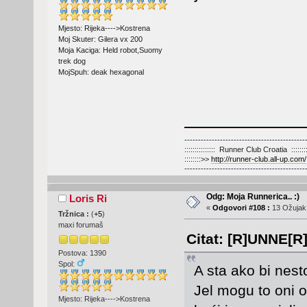
Mjesto: Rijeka---->Kostrena
Moj Skuter: Gilera vx 200
Moja Kaciga: Held robot,Suomy
trek dog
MojSpuh: deak hexagonal
--------------------------------------------
::::::::::::::: Runner Club Croatia :::::::::
::::::::>>
http://runner-club.all-up.com/
--------------------------------------------
Odg: Moja Runnerica.. :)
Loris Ri
«
Odgovori #108 :
13 Ožujak,
Tržnica :
(
+5
)
maxi forumaš
Citat: [R]UNNE[R]
Postova: 1390
Spol:
A sta ako bi nest
Jel mogu to oni o
Mjesto: Rijeka---->Kostrena