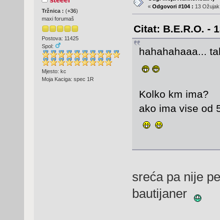
«
Odgovori #104 :
13 Ožujak,
Tržnica :
(
+36
)
maxi forumaš
Citat: B.E.R.O. - 
Postova: 11425
Spol:
hahahahaaa... tal
Mjesto: kc
Moja Kaciga: spec 1R
Kolko km ima?
ako ima vise od 5
sreća pa nije pe
bautijaner