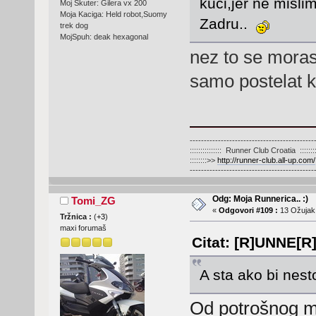
kući,jer ne misl
Moj Skuter: Gilera vx 200
Moja Kaciga: Held robot,Suomy
Zadru..
trek dog
MojSpuh: deak hexagonal
nez to se moras 
samo postelat ka
--------------------------------------------
::::::::::::::: Runner Club Croatia :::::::::
::::::::>>
http://runner-club.all-up.com/
--------------------------------------------
Odg: Moja Runnerica.. :)
Tomi_ZG
«
Odgovori #109 :
13 Ožujak,
Tržnica :
(
+3
)
maxi forumaš
Citat: [R]UNNE[R]
A sta ako bi nest
Od potrošnog ma