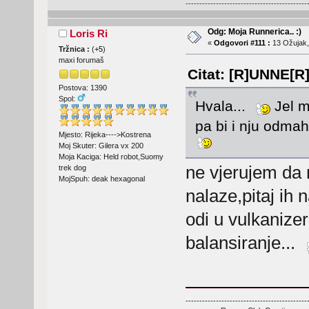
--------------------------------------------
Odg: Moja Runnerica.. :)
Loris Ri
«
Odgovori #111 :
13 Ožujak,
Tržnica :
(
+5
)
maxi forumaš
Citat: [R]UNNE[R]
Postova: 1390
Spol:
Hvala...
Jel m
pa bi i nju odmah
Mjesto: Rijeka---->Kostrena
Moj Skuter: Gilera vx 200
Moja Kaciga: Held robot,Suomy
ne vjerujem da m
trek dog
MojSpuh: deak hexagonal
nalaze,pitaj ih 
odi u vulkanize
balansiranje...
--------------------------------------------